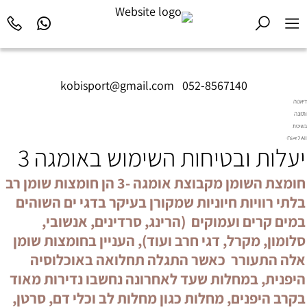
kobisport@gmail.com
|
052-8567140
דיאטה
ותזונה
בשיטת
Diet2All:
יעלות ובטיחות השימוש באומגה 3
המדע
שמאחורי
הגוף
חומצת השומן מקבוצת אומגה -3 הן חומצות שומן רב
המושלם.
בלתי רוויות חיוניות שמקורן בעיקר בדגי ים השוהים
במים קרים ועמוקים (הרינג, סרדינים, אנשובי,
סלומון, מקרל, דגי חרב ועוד), העניין בחומצות שומן
אלה התעורר כאשר התגלה תחלואה באוכלוסיה
היפנית, במחלות שעד לאחרונה נחשבו נדירות מאוד
בקרב היפנים, מחלות כגון מחלות לב וכלי דם, סרטן,