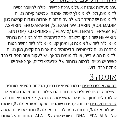
עכב פעילות אומגה 3 על מערכת כרישה, יכולה להיווצר נטייה
לדימומים, ולכן לא מומלץ ליטול אומגה 3 כאשר קימת נטייה
לדימומים יש להיזהר משולב עם תרופות אחרות נוגדות קרישה כגון
ASPIRIN ENOXAPARIN /SLEXAN WALTARIN /COUMADIM
SINTOM/ CLOPIDRGE / PLAVIX/ DALTEPAIN FRAGMIN/
HEPARIN שום גינקו-בילובה וכך לדימומים בד"כ במינונים גבוהים
מ- 3 ג"ר ליום של אומגה 3, ומינון קטן מ- 3 ג"ר ליום נחשב בטוח
מבחנת נטייה לדימומים הדימומים מתוארים הם קלים, כגון נטייה
לדימום תת עוריים, או לדימומים מהאף. יש לעקוב אחר תפקודי כבד
כאשר יש נטייה לרמות גבוהות של טריגליצרידים, אך כאשר יש
מחלת כבד ידוע.
אומגה 3
רפואה אינטגרטיבית
: כמו בטיפולים רבים, הצלחת הטיפול מותנית
בשילוב גורמים טיפולים שונים וביניהם שילוב תרופתי התנהגותי או
שילוב כלים מתוך הרפואה המשלימה כמו מגע, צמחי מרפא ותזונה.
גורמים מעכבים
: תזונה עתירת שומנים בעיקר מסוג אומגה 6, פוגעת
ביעילות אמגה3, בתזונה המכילה יותר אומגה 6 תתבצע פחות המרה
של DHA - EPA- ALA ,כיוון שאומגה 6 ו- ALA , מתחרות על אותם