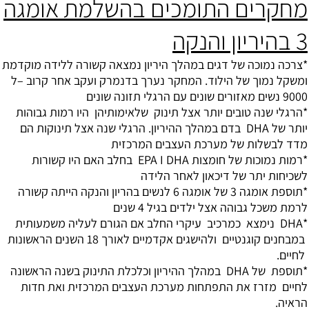
מחקרים התומכים בהשלמת אומגה
3 בהיריון והנקה
*צרכה נמוכה של דגים במהלך היריון נמצאה קשורה ללידה מוקדמת
ומשקל נמוך של הילוד. המחקר נערך בדנמרק ועקב אחר קרוב –ל
9000 נשים מאזורים שונים עם הרגלי תזונה שונים
*הרגלי שנה טובים יותר אצל תינוק שלאימותיהן היו רמות גבוהות
יותר של DHA בדם במהלך ההיריון. הרגלי שנה אצל תינוקות הם
מדד לבשלות של מערכת העצבים המרכזית
*רמות נמוכות של חומצות EPA I DHA בחלב האם היו קשורות
לשכיחות יתר של דיכאון לאחר הלידה
*תוספת אומגה 3 של אומגה 6 לנשים בהריון והנקה הייתה קשורה
לרמת משכל גבוהה אצל ילדים בגיל 4 שנים
*DHA נימצא כמרכיב עיקרי החלב אם הגורם לעליה משמעותית
במבחנים קוגנטיים ולהישגים אקדמיים לאורך 18 השנים הראשונות
לחיים.
*תוספת של DHA במהלך ההיריון וכלכלת התינוק בשנה הראשונה
לחיים מזרז את התפתחות מערכת העצבים המרכזית ואת חדות
הראיה.