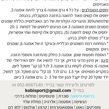
האנזימים.
יחסים המומלצים
: על כל 4 גרם אומגה 6 צריך להיות אומגה 3.
יחסים אלו קשים מאוד להשגה בתזונה המקובלת, בהנחה
שלפחות30% מהצריכה הקלוריות של רוב האוכלוסייה כוללת שומנים
מסוגים השונים מאומגה 3 אנו מגיעים ליחסים של לפחות 1 :20
יחסים אלו קשים להשגה (5), במקרים אלו קיימות שתי אפשריות,
ובד"כ מומלץ לשלב בניהן :
* הפחתת רמת השומנים הכללית ובעיקר זו של אומגה 6, שומנים
רווים ומוקשים
* הוספת חומצות שומן אומגה 3 כחלק מהתזונה ותוספי תזונה.
מינון
: אן מינון מדעי מדויק, אך כדי להשיג את יחס האידיאלי של
אומגה 6: מומלץ לקחת גרם אומגה 3 לכל 10 קג" משקל ליום,
במקרים מסוימים אף 1.5 גרם לכל 10 קל" גרם משקל. וכך למשל,
ילד שוקל 20 קילו יקבל מנון יומי של 3 -2 גרם אומגה 3 ביום.
לפרטים וליצירת קשר בנייד: 052-8567140
או
במייל:
kobisport@gmail.com
בריאות ורפואה:
סוכרת
|
סינוסיטיס
|
מחלות בדרכי
הנשימה
|
אסטמה
|
אלרגיה
|
מחלת שלד
ומפרקים
|
גאוט
|
אוסטאופורוזיס
|
קרוהן
|
אולקוס
|
לחץ דם