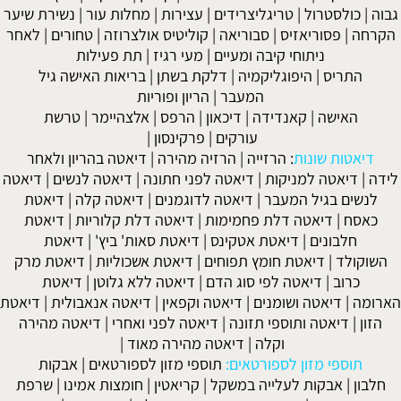
גבוה
|
כולסטרול
|
טריגליצרידים
|
עצירות
|
מחלות עור
|
נשירת שיער
הקרחה
|
פסוריאזיס
|
סבוריאה
|
קוליטיס אולצרוזה
|
טחורים
|
לאחר
ניתוחי קיבה ומעיים
| מעי רגיז |
תת פעילות
התריס
|
היפוגליקמיה
|
דלקת בשתן
|
בריאות האישה גיל
המעבר
|
הריון ופוריות
האישה
|
קאנדידה
|
דיכאון
|
הרפס
|
אלצהיימר
|
טרשת
עורקים
|
פרקינסון
|
דיאטות שונות
:
הרזייה
|
הרזיה מהירה
|
דיאטה בהריון ולאחר
לידה
|
דיאטה למניקות
|
דיאטה לפני חתונה
|
דיאטה לנשים
|
דיאטה
לנשים בגיל המעבר
|
דיאטה לדוגמנים
|
דיאטה קלה
|
דיאטת
כאסח
|
דיאטה דלת פחמימות
|
דיאטה דלת קלוריות
|
דיאטת
חלבונים
|
דיאטת אטקינס
|
דיאטת סאות' ביץ'
|
דיאטת
השוקולד
|
דיאטת חומץ תפוחים
|
דיאטת אשכוליות
|
דיאטת מרק
כרוב
|
דיאטה לפי סוג הדם
|
דיאטה ללא גלוטן
|
דיאטת
הארומה
|
דיאטה ושומנים
|
דיאטה וקפאין
|
דיאטה אנאבולית
|
דיאטת
הזון
|
דיאטה ותוספי תזונה
|
דיאטה לפני ואחרי
|
דיאטה מהירה
וקלה
|
דיאטה מהירה מאוד
|
תוספי מזון לספורטאים:
תוספי מזון לספורטאים
|
אבקות
חלבון
|
אבקות לעלייה במשקל
|
קריאטין
|
חומצות אמינו
|
שרפת