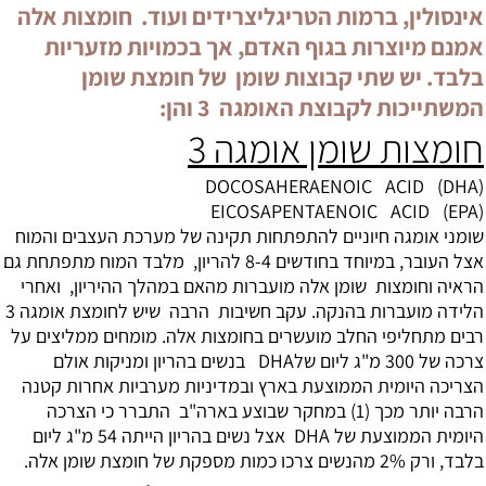
אינסולין, ברמות הטריגליצרידים ועוד. חומצות אלה
אמנם מיוצרות בגוף האדם, אך בכמויות מזעריות
בלבד. יש שתי קבוצות שומן של חומצת שומן
המשתייכות לקבוצת האומגה 3 והן:
חומצות שומן אומגה 3
(DOCOSAHERAENOIC ACID (DHA
(EICOSAPENTAENOIC ACID (EPA
שומני אומגה חיוניים להתפתחות תקינה של מערכת העצבים והמוח
אצל העובר, במיוחד בחודשים 8-4 להריון, מלבד המוח מתפתחת גם
הראיה וחומצות שומן אלה מועברות מהאם במהלך ההיריון, ואחרי
הלידה מועברות בהנקה. עקב חשיבות הרבה שיש לחומצת
אומגה 3
רבים מתחליפי החלב מועשרים בחומצות אלה. מומחים ממליצים על
צרכה של 300 מ"ג ליום שלDHA בנשים בהריון ומניקות אולם
הצריכה היומית הממוצעת בארץ ובמדיניות מערביות אחרות קטנה
הרבה יותר מכך (1) במחקר שבוצע בארה"ב התברר כי הצרכה
היומית הממוצעת של DHA אצל נשים בהריון הייתה 54 מ"ג ליום
בלבד, ורק 2% מהנשים צרכו כמות מספקת של חומצת שומן אלה.