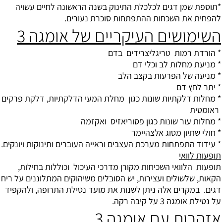
*תוספת שמן דגים לכלכלת התינוק בשנה הראשונה לחיים עשויה
להפחית את השכחות ההתפתחות סוכרת נעורים.
השימושים העיקריים של אומגה 3
* הורדת רמות
טריגליצרידים
בדם
* מניעת
מחלות לב וכלי דם
* מניעה של הפרעות בקצב הלב
*
יתר לחץ דם
* מחלות דלקתיות שונות כגון מחלת המעי הדלקתיות, דלקת פרקים
ראומטית
* מחלות עור שונות כגון
פסוריאזיס
ואקזמה
* חולי שתיון מסוג
אלצהיימר
* עידוד התפתחות מערכת העצבים וראייה העוברים ותינוקות ויונקים.
תופעות לוואי
תופעות הלוואי השכיחות מקורן מדרכי העיכול וכוללות בחילות,
הקאות, שלשולים ועצירות, יש הסובלים משיהוקים המתלוננים על ריח
דגים. במקרים אלה ניתן לשנות את מועד נטילת התרופה, ולהקפיד
על נטילת אומגה 3 על קיבה רקה.
אזהרות עם אומגה 3