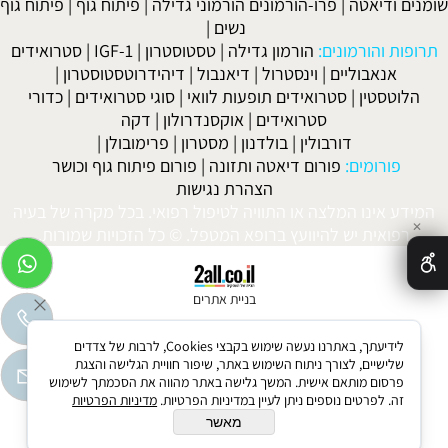
שומנים ודיאטה
|
פרו-הורמונים הורמוני גדילה
|
פיתוח גוף
|
פיתוח גוף
נשים
|
תרופות והורמונים:
הורמון גדילה
|
טסטוסטרון
|
IGF-1
|
סטרואידים
אנאבוליים
|
וינסטרול
|
דיאנבול
|
דיהידרוטסטוסטרון
|
הלוטסטין
|
סטרואידים תופעות לוואי
|
סוגי סטרואידים
|
כדורי
סטרואידים
|
אוקסנדרולון
|
דקה
דורבולין
|
בולדנון
|
מסטרון
|
פרימובולן
|
פורומים:
פורום דיאטה ותזונה
|
פורום פיתוח גוף וכושר
הצהרת נגישות
המידע אינו המלצה או התוויה לטיפול רפואי. בכל מקרה של בעיה
✕
רפואית יש להיוועץ ברופא המטפל. © כל הזכויות שמורות.
בניית אתרים
לידיעתך, באתרנו נעשה שימוש בקבצי Cookies, לרבות של צדדים
שלישיים, לצורך ניתוח השימוש באתר, שיפור חוויית הגלישה והצגת
פרסום מותאם אישית. המשך גלישה באתר מהווה את הסכמתך לשימוש
זה. לפרטים נוספים ניתן לעיין במדיניות הפרטיות.
מדיניות הפרטיות
מאשר