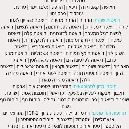
המעבר
|
הריון ופוריות
האישה
|
קאנדידה
|
דיכאון
|
הרפס
|
אלצהיימר
|
טרשת
עורקים
|
פרקינסון
|
דיאטות שונות
:
הרזייה
|
הרזיה מהירה
|
דיאטה בהריון ולאחר
לידה
|
דיאטה למניקות
|
דיאטה לפני חתונה
|
דיאטה לנשים
|
דיאטה
לנשים בגיל המעבר
|
דיאטה לדוגמנים
|
דיאטה קלה
|
דיאטת
כאסח
|
דיאטה דלת פחמימות
|
דיאטה דלת קלוריות
|
דיאטת
חלבונים
|
דיאטת אטקינס
|
דיאטת סאות' ביץ'
|
דיאטת
השוקולד
|
דיאטת חומץ תפוחים
|
דיאטת אשכוליות
|
דיאטת מרק
כרוב
|
דיאטה לפי סוג הדם
|
דיאטה ללא גלוטן
|
דיאטת
הארומה
|
דיאטה ושומנים
|
דיאטה וקפאין
|
דיאטה אנאבולית
|
דיאטת
הזון
|
דיאטה ותוספי תזונה
|
דיאטה לפני ואחרי
|
דיאטה מהירה
וקלה
|
דיאטה מהירה מאוד
|
תוספי מזון לספורטאים:
תוספי מזון לספורטאים
|
אבקות
חלבון
|
אבקות לעלייה במשקל
|
קריאטין
|
חומצות אמינו
|
שרפת
שומנים ודיאטה
|
פרו-הורמונים הורמוני גדילה
|
פיתוח גוף
|
פיתוח גוף
נשים
|
תרופות והורמונים:
הורמון גדילה
|
טסטוסטרון
|
IGF-1
|
סטרואידים
אנאבוליים
|
וינסטרול
|
דיאנבול
|
דיהידרוטסטוסטרון
|
הלוטסטין
|
סטרואידים תופעות לוואי
|
סוגי סטרואידים
|
כדורי