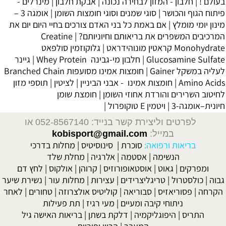
בעולם !
|
חלבון - המזון לבחירה נכונה
|
אבקת חלבון
|
מינרלים -
פיתוח הגוף והכושר
|
סוגי שמנים וסוגי חומצות השומן
|
אומגה 3 –
מינון יומי מומלץ
| אם באמת כל בני האדם צורכים בחיי היום יום את
המרכיבים המשפרים את בריאותם וחיוניותם?
|
Creatine
Monohydrate קראטין מונוהידראט
|
גלוקוזמין סולפאט
Glucosamine Sulfate
|
חלבון מי-גבינה Whey Protein
|
גיינר
לעליה במשקל Gainer
|
חומצות אמינו מסועפות Branched Chain
Amino Acids
|
חומצות אמינו - אבני הביניין
|
לציטין
|
תוספי מזון
לחיטוב השרירים והורדת אחוזי השומן
|
חומצת שומן
חיונית–אומגה-3
|
ויטמין E טוקופרול
|
לפרטים וליצירת קשר בנייד: 052-8567140
או
במייל:
kobisport@gmail.com
בריאות ורפואה:
סוכרת
|
סינוסיטיס
|
מחלות בדרכי
הנשימה
|
אסטמה
|
אלרגיה
|
מחלת שלד
ומפרקים
|
גאוט
|
אוסטאופורוזיס
|
קרוהן
|
אולקוס
|
לחץ דם
גבוה
|
כולסטרול
|
טריגליצרידים
|
עצירות
|
מחלות עור
|
נשירת שיער
הקרחה
|
פסוריאזיס
|
סבוריאה
|
קוליטיס אולצרוזה
|
טחורים
|
לאחר
ניתוחי קיבה ומעיים
| מעי רגיז |
תת פעילות
התריס
|
היפוגליקמיה
|
דלקת בשתן
|
בריאות האישה גיל