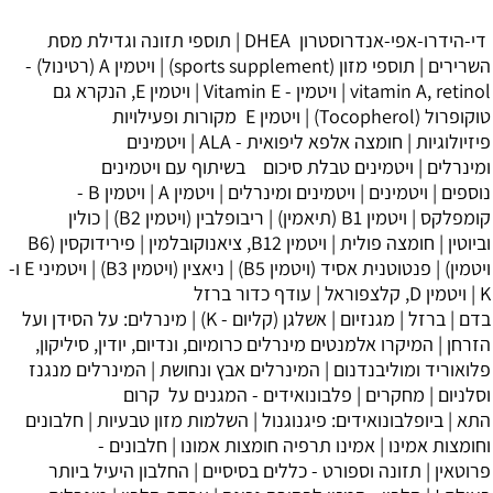
די-הידרו-אפי-אנדרוסטרון DHEA
|
תוספי תזונה וגדילת מסת
השרירים
|
תוספי מזון (sports supplement)
|
ויטמין A (רטינול) -
vitamin A, retinol
|
ויטמין - Vitamin E
|
ויטמין E, הנקרא גם
טוקופרול (Tocopherol)
|
‏ויטמין E מקורות ופעילויות
פיזיולוגיות
|
חומצה אלפא ליפואית - ALA
|
ויטמינים
ומינרלים
|
ויטמינים טבלת סיכום בשיתוף עם ויטמינים
נוספים
|
ויטמינים
|
ויטמינים ומינרלים
|
ויטמין A
|
ויטמין B -
קומפלקס
|
ויטמין B1 (תיאמין)
|
ריבופלבין (ויטמין B2)
|
כולין
וביוטין
|
חומצה פולית
|
ויטמין B12, ציאנוקובלמין
|
פירידוקסין (B6
ויטמין)
|
פנטוטנית אסיד (ויטמין B5)
|
ניאצין (ויטמין B3)
|
ויטמיני E ו-
K
|
ויטמין D, קלצפוראל
|
עודף כדור ברזל
בדם
|
ברזל
|
מגנזיום
|
אשלגן (קליום - K)
|
מינרלים: על הסידן ועל
הזרחן
|
המיקרו אלמנטים מינרלים כרומיום, ונדיום, יודין, סיליקון,
פלואוריד ומוליבנדנום
|
המינרלים אבץ ונחושת
|
המינרלים מנגנז
וסלניום
|
מחקרים
|
פלבונואידים - המגנים על קרום
התא
|
ביופלבונואידים: פיגנוגנול
|
השלמות מזון טבעיות
|
חלבונים
וחומצות אמינו
|
אמינו תרפיה חומצות אמונו
|
חלבונים -
פרוטאין
|
תזונה וספורט - כללים בסיסיים
|
החלבון היעיל ביותר