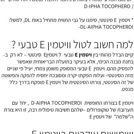
/ D-IPHA TOCOPHERO
* ויטמין E סינטטי, סימנו על גבי התווית מתחיל באות DL, למשל:
DL-AIPHA TOCOPHEROI-
למה חשוב לטול וויטמין E טבעי ?
קיים הבדל מהותי בין
ויטמין E
טבעי ל ויטמיןE סינטטי – לא רק ב-
בחנת מבנה הכימי, אלא בעיקר בתועלת הבריאותית שאפשר
להפסיק מהם. ויטמין E טבעי המסופק משומן צמחי, יעיל פי שניים
מזה הסינטטי- ועלות הפקתו יקרה ומסובכת יחסית להפקה והפשוטה
של זה הסינטטי, צורתו הסינטטית של ויטמין E מופקת בדרך כלל
מנפט.
ויטמין E בצורתו החופשית D-AIPHA TOCOPHEROI , יחד עם
תערובת של טוקופרולים –שלהם חשיבות טיפולית רבה, זו היא צורת
ה"שלמה" של ויטמין E
שימושים עיקריים בויטמין E