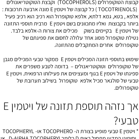
קבוצת הטוקופרולים (TOCOPHEROLS) וקבצת הטוקוטריאונולים
(TOCOTRIENOLS ) כל קבוצה של ויטמין E מונה ארבעה תרכובות :
אלפא , בטא, גמא דלתא, אלפא טוקופרול הוא רכיב הוא רכיב פעיל
ביותר בקבוצות ואליו מתכוונים בשם ויטמין E מרבית תוספי התזונה
של ויטמין E בקיימים בשוק מכילים את צורות ה-אלפא בלבד.
נטילת טוקופרול מסוג אחד עלולה לחסום את ספיגתם של
טוקופרולים אחרים המתקבלים מהתזונה.
שימוש בתוספי תזונה המכילים ויטמין E ממקור טבעי המכילים מגבן
של טוקופרולים וטוקוטריאנולים – בדומה לטבע משפרים את
ספיגתו של ויטמין E בגוף ומעצימים את פעילותו הרפואית. ויטמין E
טבעי של סולגאר מכיל אלפא טוקופרול בשילוב תערובת של
טוקופרולים.
אך נזהה תוספת תזונה של ויטמין E
טבעי?
* ויטמין E טבעי מופיע בצורת ה- TOCOPHERO או- TOCOPHERYL
וסימונו המדעי מתחיל באות D כלומר D-AIPHA TOCOPHERYI או