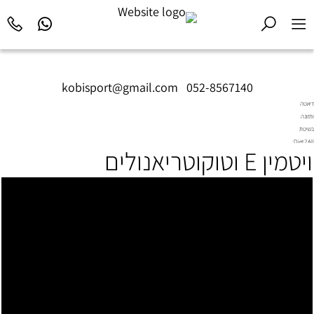
kobisport@gmail.com
|
052-8567140
דיאטה
ותזונה
בשיטת
Diet2All:
ויטמין E וטוקוטריאנולים
המדע
שמאחורי
הגוף
המושלם.