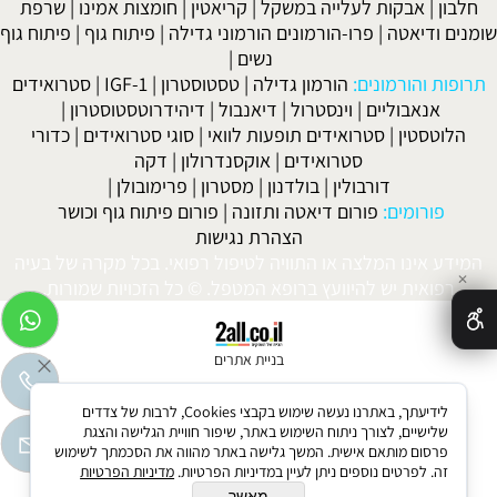
חלבון
|
אבקות לעלייה במשקל
|
קריאטין
|
חומצות אמינו
|
שרפת
שומנים ודיאטה
|
פרו-הורמונים הורמוני גדילה
|
פיתוח גוף
|
פיתוח גוף
נשים
|
תרופות והורמונים:
הורמון גדילה
|
טסטוסטרון
|
IGF-1
|
סטרואידים
אנאבוליים
|
וינסטרול
|
דיאנבול
|
דיהידרוטסטוסטרון
|
הלוטסטין
|
סטרואידים תופעות לוואי
|
סוגי סטרואידים
|
כדורי
סטרואידים
|
אוקסנדרולון
|
דקה
דורבולין
|
בולדנון
|
מסטרון
|
פרימובולן
|
פורומים:
פורום דיאטה ותזונה
|
פורום פיתוח גוף וכושר
הצהרת נגישות
המידע אינו המלצה או התוויה לטיפול רפואי. בכל מקרה של בעיה
✕
רפואית יש להיוועץ ברופא המטפל. © כל הזכויות שמורות.
בניית אתרים
לידיעתך, באתרנו נעשה שימוש בקבצי Cookies, לרבות של צדדים
שלישיים, לצורך ניתוח השימוש באתר, שיפור חוויית הגלישה והצגת
פרסום מותאם אישית. המשך גלישה באתר מהווה את הסכמתך לשימוש
זה. לפרטים נוספים ניתן לעיין במדיניות הפרטיות.
מדיניות הפרטיות
מאשר