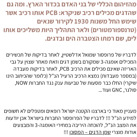
מהזיהום הכללי של בני האדם בכדור הארץ. ומה גם
שהדגים מכילים רכיב שניקרא: PCB אותו רכיב אשר
שימש החל משנות 1930 לקירור שנאים
(טרנספורמטורים) ולאר התהליך היות משליכים אותו
לים, שם רמתו הצטברה הים ובדגים.
לדבריו של פרופסור שמואל אדלשטיין, לאחר בדיקות של תכשירים
המכילים אומגה-3 שמקורם ב
שמן דגים
וזאת מאחר שצוין על גבי
האריזה שאינם מכילים את הרכיב PCB, לאחר בדיקות מעבדה
(במספר מעבדות) נמצא הרכיב הרעיל הנ"ל (כלומר שהכיתוב הינו
שיקרי) החלו כבר מסעות של טביעות ענק נגד החברות NOW,
סולגר, GNC ועוד...
מעניין מאוד כי בארצנו הקטנה ישראל רופאים ומטפלים לא חשופים
למידע הנ"ל !!! לדבריו של הפרופסור החברות בישראל אכן יודעות
את המצב הנ"ל, להוכחה היריבה במחירי האומגה-3 והמבצעים
אודות מוצרי
שמן הדגים – המסוכן
!!!