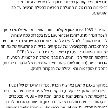
מגבילות ומציקות הן במבוגרים והן בילודים שזה עתה נולדו.
בניסיונות בתרנגולות התגלתה הפרעה בהטלת הביצים עד כדי
הפסקתה.
בשנים 1983-4 אירע אסון אקולוגי בחופי האוקיינוס האטלנטי בסמוך
לשפך הנהר סנט. לורנס (St. Laurence) בקנדה: כמה עשרות
לווייתנים מסוג "בלוגה" עלו על החוף ומתו במה שנחשד באותם ימים
כ"התאבדות קולקטיבית" של ענקי הים. בדיקות פתולוגיות של נתיחה
שלאחר המוות הצביעו, בין השאר, על ריכוז גבוה של PCBs
ברקמותיהם של הלווייתנים. הם סבלו ממחלות סרטניות, הפרעות
אנדוקריניות (הורמונליות) שהתבטאו באי-יכולת של הנקבות להרות,
בהפלות מוקדמות ובאי-יכולת של הנקבות להניק.
במחקר באגם מישיגן בארצות הברית נמדדו הריכוזים של PCBs
בפלנקטון בסמוך לקרקעית, ברקמות של שפמנונים במים הרדודים
וברקמות של השחפים שניזונו מהם. הוכח שה – PCBs מצטברים
ברקמות וריכוזיהם עולים בשרשרת המזון, תופעות המוכרות לנו כבר
במונחים המדעיים: Bio-accumulation ו – Bio-magnification.