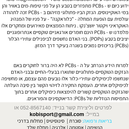
ידוע כיום ש - PCBs מתפזרים בטבע הן על פני טיפות-מים באוויר והן
במי האוקיינוסים. הנזק הביו-פתולוגי מזיהום ב - PCBs זכה לתהודה
עולמית עם הופעת המחלה - "כלוראקנה" - על פניו של המנהיג
האוקראיני ויקטור יושצ'נקו . ניתוח הממצאים מאירועים ומחקרים אלו
מלמדנו ש - PCBs הינם חומרים אורגאניים טוקסיים אנתרופוגניים
יציבים בטבע (POPs). בני האדם נחשפים לביפנילים עתירי הכלור
(PCBs) בריכוזים נמוכים בשגרה בעיקר דרך המזון.
למרות הידע הנרחב על ה - PCBs לא היה ברור לחוקרים באם
הנזקים הטוקסיים-פתולוגיים שתוארו בבעלי-החיים ובבני-האדם
שנחשפו לכימיקלים-עתירי-כלור אלו נובעים מהם עצמם, או מחשיפה
לכימיקלים אחרים. העמקת החקירה לזיהוי הקשר בין סיבה העלתה
שהנזקים הטוקסיים קשורים להימצאות כימיקלים אחרים בתוך
התמיסות הנוזליות של PCBs: הדיאוקסינים והפוראנים.
לפרטים וליצירת קשר בנייד: 052-8567140
או
במייל:
kobisport@gmail.com
בריאות ורפואה:
סוכרת
|
סינוסיטיס
|
מחלות בדרכי
הנשימה
|
אסטמה
|
אלרגיה
|
מחלת שלד