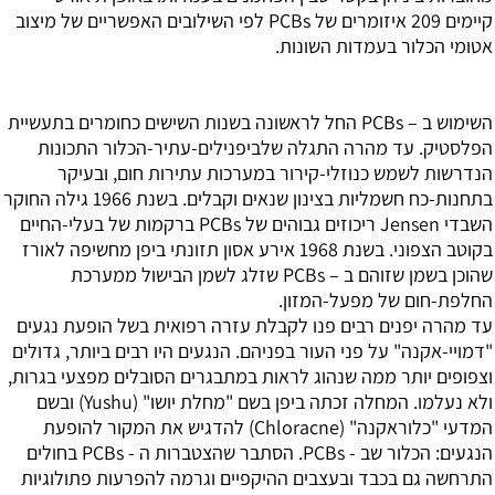
קיימים 209 איזומרים של PCBs לפי השילובים האפשריים של מיצוב
אטומי הכלור בעמדות השונות.
השימוש ב – PCBs החל לראשונה בשנות השישים כחומרים בתעשיית
הפלסטיק. עד מהרה התגלה שלביפנילים-עתיר-הכלור התכונות
הנדרשות לשמש כנוזלי-קירור במערכות עתירות חום, ובעיקר
בתחנות-כח חשמליות בצינון שנאים וקבלים. בשנת 1966 גילה החוקר
השבדי Jensen ריכוזים גבוהים של PCBs ברקמות של בעלי-החיים
בקוטב הצפוני. בשנת 1968 אירע אסון תזונתי ביפן מחשיפה לאורז
שהוכן בשמן שזוהם ב – PCBs שזלג לשמן הבישול ממערכת
החלפת-חום של מפעל-המזון.
עד מהרה יפנים רבים פנו לקבלת עזרה רפואית בשל הופעת נגעים
"דמויי-אקנה" על פני העור בפניהם. הנגעים היו רבים ביותר, גדולים
וצפופים יותר ממה שנהוג לראות במתבגרים הסובלים מפצעי בגרות,
ולא נעלמו. המחלה זכתה ביפן בשם "מחלת יושו" (Yushu) ובשם
המדעי "כלוראקנה" (Chloracne) להדגיש את המקור להופעת
הנגעים: הכלור שב - PCBs. הסתבר שהצטברות ה - PCBs בחולים
התרחשה גם בכבד ובעצבים ההיקפיים וגרמה להפרעות פתולוגיות