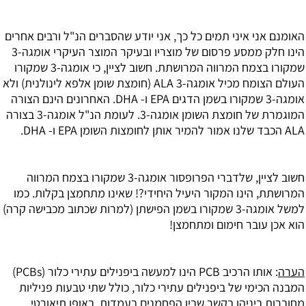
האומנם אני איני תמים כל כך, אני יודע שהסברים הנ"ל ורבים אחרים
הינו חלק ממסע פרסום של מוצריו ובעיקר המוצר העיקרי אומגה-3
שמקורו בצמח המרווה המרושתת. חשוב לציין, כי אומגה-3 שמקורו
העולם הצומח מכיל אומגה-3 ALA (חומצת שומן אלפא לינולנית) ולא
אומגה-3 שמקורו בשמן הדגים EPA ו- DHA. האחרונים הינם הצורה
המוגמרת של חומצת השומן אומגה-3. לעומת הנ"ל אומגה-3 בצורה
ALA הכבד שלנו אמור להמיר אותן לחומצות השומן EPA ו- DHA.
חשוב לציין, שלדברי הפרופסור אומגה-3 שמקורו בצמח המרווה
המרושתת, הינו המקור היעיל היחידי?! שאינו מתחמצן בקלות. כמו
למשל אומגה-3 שמקורו בשמן הפישתן (למרות שכתוב מכבישה קרה)
הוא אכן עובר חימום ומתחמצן!
הערה
: אותו הרכיב PCB הינו למעשה ביפנילים עתירי כלור (PCBs)
המבנה הכימי של ביפנילים עתירי כלור, כולל שתי טבעות פניליות
מחוברות ביניהן בקשר שבין הפחמנים בעמדות. באופן תיאורטי