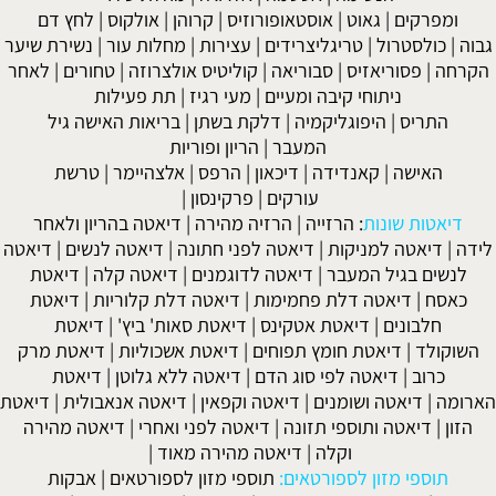
ומפרקים
|
גאוט
|
אוסטאופורוזיס
|
קרוהן
|
אולקוס
|
לחץ דם
גבוה
|
כולסטרול
|
טריגליצרידים
|
עצירות
|
מחלות עור
|
נשירת שיער
הקרחה
|
פסוריאזיס
|
סבוריאה
|
קוליטיס אולצרוזה
|
טחורים
|
לאחר
ניתוחי קיבה ומעיים
| מעי רגיז |
תת פעילות
התריס
|
היפוגליקמיה
|
דלקת בשתן
|
בריאות האישה גיל
המעבר
|
הריון ופוריות
האישה
|
קאנדידה
|
דיכאון
|
הרפס
|
אלצהיימר
|
טרשת
עורקים
|
פרקינסון
|
דיאטות שונות
:
הרזייה
|
הרזיה מהירה
|
דיאטה בהריון ולאחר
לידה
|
דיאטה למניקות
|
דיאטה לפני חתונה
|
דיאטה לנשים
|
דיאטה
לנשים בגיל המעבר
|
דיאטה לדוגמנים
|
דיאטה קלה
|
דיאטת
כאסח
|
דיאטה דלת פחמימות
|
דיאטה דלת קלוריות
|
דיאטת
חלבונים
|
דיאטת אטקינס
|
דיאטת סאות' ביץ'
|
דיאטת
השוקולד
|
דיאטת חומץ תפוחים
|
דיאטת אשכוליות
|
דיאטת מרק
כרוב
|
דיאטה לפי סוג הדם
|
דיאטה ללא גלוטן
|
דיאטת
הארומה
|
דיאטה ושומנים
|
דיאטה וקפאין
|
דיאטה אנאבולית
|
דיאטת
הזון
|
דיאטה ותוספי תזונה
|
דיאטה לפני ואחרי
|
דיאטה מהירה
וקלה
|
דיאטה מהירה מאוד
|
תוספי מזון לספורטאים:
תוספי מזון לספורטאים
|
אבקות