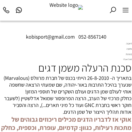
kobisport@gmail.com
|
052-8567140
דיאטה
ותזונה
בשיטת
Diet2All:
סכנת הרעלה משמן דגים
המדע
שמאחורי
הגוף
בתאריך ה- 26-8-2010 הייתי בכנס של חברת מרוולס (Marvalous)
המושלם.
שנערך בהיכל התרבות באור-יהודה, שם שמעתי הרצאה שחשפה
אותי לעולם שמן הדגים ועולם השקרים של תוספי המזון!
כחלק מרכזי של הערב, הרצה הפרופסור שמואל אדלשטיין (לשעבר
חוקר ראשי בחברת GNC ועוד כל מיני תארים...), הרצה והסביר
אודות תהליך הייצור של שמן הדגים.
אוקי אז לדבריו הדגים מכילים ריכוזים גבוהים של
מתכות רעילות, כגוון: קדמיום, עופרת, וכספית, כחלק