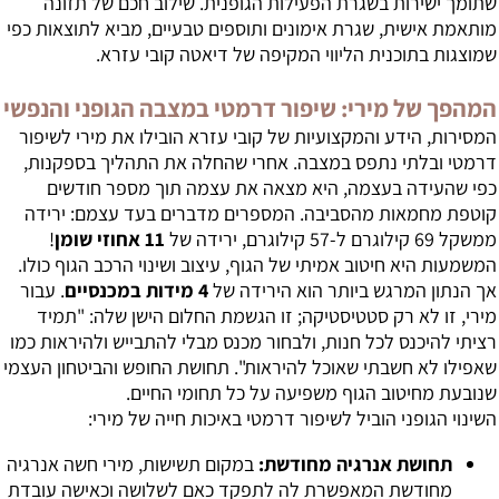
שתומך ישירות בשגרת הפעילות הגופנית. שילוב חכם של תזונה
מותאמת אישית, שגרת אימונים ותוספים טבעיים, מביא לתוצאות כפי
שמוצגות בתוכנית הליווי המקיפה של
דיאטה קובי עזרא
.
המהפך של מירי: שיפור דרמטי במצבה הגופני והנפשי
המסירות, הידע והמקצועיות של קובי עזרא הובילו את מירי לשיפור
דרמטי ובלתי נתפס במצבה. אחרי שהחלה את התהליך בספקנות,
כפי שהעידה בעצמה, היא מצאה את עצמה תוך מספר חודשים
קוטפת מחמאות מהסביבה. המספרים מדברים בעד עצמם: ירידה
ממשקל 69 קילוגרם ל-57 קילוגרם, ירידה של
11 אחוזי שומן
!
המשמעות היא חיטוב אמיתי של הגוף, עיצוב ושינוי הרכב הגוף כולו.
אך הנתון המרגש ביותר הוא הירידה של
4 מידות במכנסיים
. עבור
מירי, זו לא רק סטטיסטיקה; זו הגשמת החלום הישן שלה: "תמיד
רציתי להיכנס לכל חנות, ולבחור מכנס מבלי להתבייש ולהיראות כמו
שאפילו לא חשבתי שאוכל להיראות". תחושת החופש והביטחון העצמי
שנובעת מחיטוב הגוף משפיעה על כל תחומי החיים.
השינוי הגופני הוביל לשיפור דרמטי באיכות חייה של מירי:
תחושת אנרגיה מחודשת:
במקום תשישות, מירי חשה אנרגיה
מחודשת המאפשרת לה לתפקד כאם לשלושה וכאישה עובדת