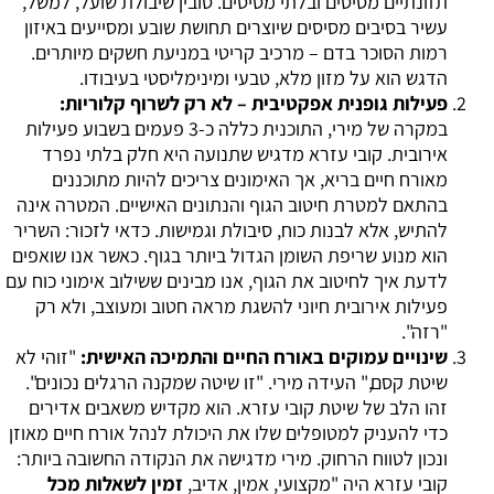
תזונתיים מסיסים ובלתי מסיסים. סובין שיבולת שועל, למשל,
עשיר בסיבים מסיסים שיוצרים תחושת שובע ומסייעים באיזון
רמות הסוכר בדם – מרכיב קריטי במניעת חשקים מיותרים.
הדגש הוא על מזון מלא, טבעי ומינימליסטי בעיבודו.
פעילות גופנית אפקטיבית – לא רק לשרוף קלוריות:
במקרה של מירי, התוכנית כללה כ-3 פעמים בשבוע פעילות
אירובית. קובי עזרא מדגיש שתנועה היא חלק בלתי נפרד
מאורח חיים בריא, אך האימונים צריכים להיות מתוכננים
בהתאם למטרת חיטוב הגוף והנתונים האישיים. המטרה אינה
להתיש, אלא לבנות כוח, סיבולת וגמישות. כדאי לזכור: השריר
הוא מנוע שריפת השומן הגדול ביותר בגוף. כאשר אנו שואפים
לדעת
איך לחיטוב את הגוף
, אנו מבינים ששילוב אימוני כוח עם
פעילות אירובית חיוני להשגת מראה חטוב ומעוצב, ולא רק
"רזה".
שינויים עמוקים באורח החיים והתמיכה האישית:
"זוהי לא
שיטת קסם," העידה מירי. "זו שיטה שמקנה הרגלים נכונים".
זהו הלב של שיטת קובי עזרא. הוא מקדיש משאבים אדירים
כדי להעניק למטופלים שלו את היכולת לנהל אורח חיים מאוזן
ונכון לטווח הרחוק. מירי מדגישה את הנקודה החשובה ביותר:
קובי עזרא היה "מקצועי, אמין, אדיב,
זמין לשאלות מכל