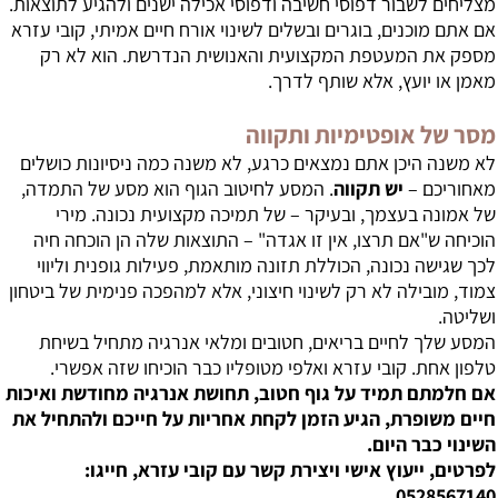
מצליחים לשבור דפוסי חשיבה ודפוסי אכילה ישנים ולהגיע לתוצאות.
אם אתם מוכנים, בוגרים ובשלים לשינוי אורח חיים אמיתי, קובי עזרא
מספק את המעטפת המקצועית והאנושית הנדרשת. הוא לא רק
מאמן או יועץ, אלא שותף לדרך.
מסר של אופטימיות ותקווה
לא משנה היכן אתם נמצאים כרגע, לא משנה כמה ניסיונות כושלים
מאחוריכם –
יש תקווה
. המסע לחיטוב הגוף הוא מסע של התמדה,
של אמונה בעצמך, ובעיקר – של תמיכה מקצועית נכונה. מירי
הוכיחה ש"אם תרצו, אין זו אגדה" – התוצאות שלה הן הוכחה חיה
לכך שגישה נכונה, הכוללת תזונה מותאמת, פעילות גופנית וליווי
צמוד, מובילה לא רק לשינוי חיצוני, אלא למהפכה פנימית של ביטחון
ושליטה.
המסע שלך לחיים בריאים, חטובים ומלאי אנרגיה מתחיל בשיחת
טלפון אחת. קובי עזרא ואלפי מטופליו כבר הוכיחו שזה אפשרי.
אם חלמתם תמיד על גוף חטוב, תחושת אנרגיה מחודשת ואיכות
חיים משופרת, הגיע הזמן לקחת אחריות על חייכם ולהתחיל את
השינוי כבר היום.
לפרטים, ייעוץ אישי ויצירת קשר עם קובי עזרא, חייגו:
0528567140