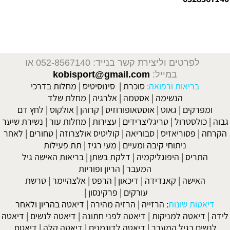
דיאטה מהירה, דיאטה און ליין, דיאטה לנוער וילדים, דיאטה קלה, דיאטה לפי סוג דם, דיאטה רפואית, דיאטת אטקינס, דיאטת
בזק, דיאטת נקודות, דיאטת השמנה, דיאטת כאסח, דיאטת חלבונים, דיאטת לחם, חיטובים, חיטוב הגוף, חיטוב הבטן, חיטוב
ירכיים, רגליים, חיטוב ידיים, הרזיה מהירה, הרזיה שפויה, הרזיה ללא דיאטה, הרזיה בטוחה,
לפרטים וליצירת קשר בנייד: 052-8567140
או
במייל:
kobisport@gmail.com
בריאות ורפואה:
סוכרת
|
סינוסיטיס
|
מחלות בדרכי
הנשימה
|
אסטמה
|
אלרגיה
|
מחלת שלד
ומפרקים
|
גאוט
|
אוסטאופורוזיס
|
קרוהן
|
אולקוס
|
לחץ דם
גבוה
|
כולסטרול
|
טריגליצרידים
|
עצירות
|
מחלות עור
|
נשירת שיער
הקרחה
|
פסוריאזיס
|
סבוריאה
|
קוליטיס אולצרוזה
|
טחורים
|
לאחר
ניתוחי קיבה ומעיים
| מעי רגיז |
תת פעילות
התריס
|
היפוגליקמיה
|
דלקת בשתן
|
בריאות האישה גיל
המעבר
|
הריון ופוריות
האישה
|
קאנדידה
|
דיכאון
|
הרפס
|
אלצהיימר
|
טרשת
עורקים
|
פרקינסון
|
דיאטות שונות
:
הרזייה
|
הרזיה מהירה
|
דיאטה בהריון ולאחר
לידה
|
דיאטה למניקות
|
דיאטה לפני חתונה
|
דיאטה לנשים
|
דיאטה
לנשים בגיל המעבר
|
דיאטה לדוגמנים
|
דיאטה קלה
|
דיאטת