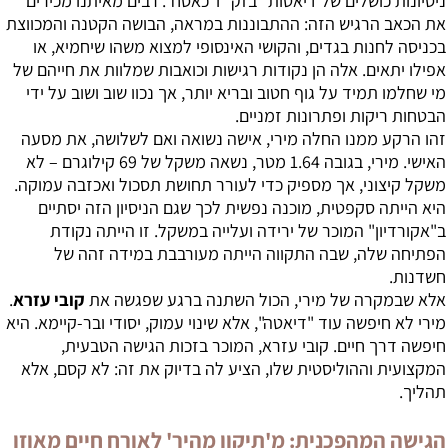
ניסיונות כושלים של דיאטות "בזק" ו"כאסח". רבים מאיתנו מכירים
את הכאב הרגיש הזה: ההתבוננות במראה, הבושה הקטנה והמכווצת
בכניסה לחנות בגדים, והקושי האינסופי למצוא משהו שיחמיא, או
אפילו יתאים. אלה הן נקודות רגישות וכואבות שמלוות את חייהם של
מי שחלמו תמיד על גוף חטוב ובריא יותר, אך נכוו שוב ושוב על ידי
הבטחות ריקות ופתרונות זמניים.
זהו הרקע ממנו החלה מירי, אישה נשואה ואם לשלושה, את מסעה
האישי. מירי, בגובה 1.64 מטר, נשאה משקל של 69 קילוגרם – לא
משקל קיצוני, אך מספיק כדי לעורר תחושת תסכול ואכזבה עמוקה.
היא הייתה סקפטית, מוכנה נפשית לכך שגם הניסיון הזה יסתיים
ב"אקורדיון" המוכר של ירידה ועלייה במשקל. זו הייתה נקודת
הפתיחה שלה, שבה התקווה הייתה מעורבבת במידה זהה של
חשדנות.
אלא שבמקרה של מירי, הכול השתנה ברגע שפגשה את
קובי עזרא
.
מירי לא חיפשה עוד "דיאטה", אלא שינוי עמוק, יסודי ובר-קיימא. היא
חיפשה דרך חיים. קובי עזרא, המוכר בזכות הגישה הטבעית,
המקצועית וההוליסטית שלו, הציע לה בדיוק את זה: לא קסם, אלא
תהליך.
הגישה המהפכנית: מ'תיקון מהיר' לאורח חיים מאוזן