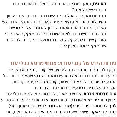
הסוגים
, תומך ומתאים את התהליך אליך ולאורח החיים
הייחודי של כל אחד".
הזמינות והתמיכה הבלתי מתפשרת הזו יוצרות רשת ביטחון
פסיכולוגית הכרחית. היא מעניקה את הכוח להתמיד גם ברגעי
משבר, ומחזקת את האמונה שניתן להתגבר על כל מכשול.
תמיכה זו נמשכת גם לאחר סיום הירידה במשקל, כאשר קובי
מעניק שירות של שקילה, מדידות ומעקב כללי כדי להבטיח
שהמשקל יישמר באופן יציב.
סודות הידע של קובי עזרא: צמחי מרפא ככלי עזר
חלק בלתי נפרד מהגישה ההוליסטית של קובי עזרא הוא השימוש
בידע רחב בתחום הרפואה הטבעית והתזונה. כמי שמאמין בכוחו של
הטבע לסייע בתהליכי איזון וחיטוב, קובי משלב לעיתים קרובות
המלצות על רכיבים טבעיים ותוספי תזונה חיוניים.
טיפ מצמחי מרפא:
שורש המאקה, לדוגמה, יכול לשמש ככלי עזר
מצוין בתהליכי שינוי אורח חיים. זהו צמח אדפטוגני, כלומר הוא מסייע
לגוף להתמודד עם סטרס (שגם הוא גורם להצטברות שומן בטני).
בנוסף, המאקה עשוי לסייע בהגברת רמת האנרגיה והסיבולת, מה