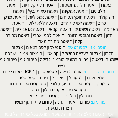
כאסח
|
דיאטה דלת פחמימות
|
דיאטה דלת קלוריות
|
דיאטת
חלבונים
|
דיאטת אטקינס
|
דיאטת סאות' ביץ'
|
דיאטת
השוקולד
|
דיאטת חומץ תפוחים
|
דיאטת אשכוליות
|
דיאטת מרק
כרוב
|
דיאטה לפי סוג הדם
|
דיאטה ללא גלוטן
|
דיאטת
הארומה
|
דיאטה ושומנים
|
דיאטה וקפאין
|
דיאטה אנאבולית
|
דיאטת
הזון
|
דיאטה ותוספי תזונה
|
דיאטה לפני ואחרי
|
דיאטה מהירה
וקלה
|
דיאטה מהירה מאוד
|
תוספי מזון לספורטאים:
תוספי מזון לספורטאים
|
אבקות
חלבון
|
אבקות לעלייה במשקל
|
קריאטין
|
חומצות אמינו
|
שרפת
שומנים ודיאטה
|
פרו-הורמונים הורמוני גדילה
|
פיתוח גוף
|
פיתוח גוף
נשים
|
תרופות והורמונים:
הורמון גדילה
|
טסטוסטרון
|
IGF-1
|
סטרואידים
אנאבוליים
|
וינסטרול
|
דיאנבול
|
דיהידרוטסטוסטרון
|
הלוטסטין
|
סטרואידים תופעות לוואי
|
סוגי סטרואידים
|
כדורי
סטרואידים
|
אוקסנדרולון
|
דקה
דורבולין
|
בולדנון
|
מסטרון
|
פרימובולן
|
פורומים:
פורום דיאטה ותזונה
|
פורום פיתוח גוף וכושר
הצהרת נגישות
המידע אינו המלצה או התוויה לטיפול רפואי. בכל מקרה של בעיה
✕