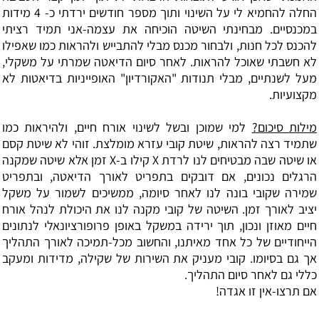
החלה להחמיא לי על השינוי ותוך מספר חודשים ירדתי כ- 4 מידות
במכנסיים. מבחינתי השיטה הוכיחה את עצמה-אני תמיד רציתי
להכנס לכל חנות, ולבחור מכנס מבלי להתבייש ולהראות כמו שאפילו
לא חשבתי שאוכל להראות. לאחר סיום הדיאטה שמרתי על משקלי,
מעל לשנתיים, מבלי תנודות "האקורדיון" האופייניות בדיאטות לא
מקצועיות.
מילות סיכום?
למי שמוכן ובשל לשינוי אורח חיים, ולהיראות כמו
שתמיד רצה להראות, שיטת קובי עזרא מומלצת. זוהי לא שיטת קסם
או שיטה שבה מבטיחים לנו לרדת X קילו ב-X זמן אלא שיטה שמקנה
הרגלים נכונים, אם דובקים בתפריט לאורך הדיאטה, ובתפריט
שמירה שקובי בונה לנו לאחר סיומה, ממשיכים לשמור על משקל
יציב לאורך זמן. השיטה של קובי מקנה לנו את היכולת לנהל אורח
חיים מאוזן ונכון, תוך ירידה במשקל באופן פרופורציונאלי לנתונים
הייחודיים של כל אחד מאיתנו, והחשוב מכל-תמיכה לאורך התהליך
אך גם בסיומו. קובי מעניק את השירות של שקילה, מדידות ומעקב
כללי גם לאחר סיום התהליך.
אם תרצו-אין זו אגדה!