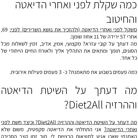
כמה שקלת לפני ואחרי הדיאטה
והחיטוב
משקל לפני ואחרי הדיאטה (ולהזכיר את נושא השרירים) לפני:
69,
אחרי 57 ירידה של 11 אחוז שומן!.
מה דעתך על קובי עזרא? מקצועי, אמין, אדיב, זמין לשאלות מכל
הסוגים, תומך ומתאים את התהליך אליך ולאורח החיים הייחודי של
כל אחד.
כמה פעמים בשבוע את מתאמנת? כ- 3 פעמים פעילות אירובית.
מה דעתך על השיטת הדיאטה
וההרזיה Diet2All?
מה דעתך על השיטת הדיאטה וההרזיה Diet2All? וכיצד חשת לפני
ואחרי הדיאטה?
אני התחלתי את ה
דיאטה
סקפטית, משום שלא
האמנתי שאכן אגיע לתוצאות הרצויות לי. תוך זמן קצר הסביבה