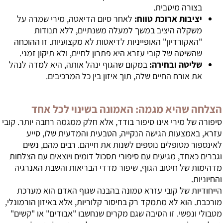
בצורה מיטבית.
יציבות ארוכת טווח:
לאחר סיום הדיאטה, מירי שמרה על
משקלה היציב במשך למעלה משנתיים, ללא תנודות
"האקורדיון" האופייניות לדיאטות לא מקצועיות. זו ההוכחה
שהשיטה של קובי עזרא היא פתרון לחיים, ולא תיקון זמני.
שליטה ובחירה:
במקום שהגוף ינהל אותה, היא למדה לנהל
את אורח החיים שלה, תוך איזון בין כל המרכיבים.
הצלחה שהיא מגמה: האמונה בשינוי לכל אחד
סיפורה של מירי אינו סיפור בודד, אלא חלק ממגמה רחבה יותר. קובי
עזרא, באמצעות הגישה הנקייה, הטבעית והמדעית שלו, סייע
לאינספור מטופלים נוספים לשנות את חייהם. רבים מהם, נשים
וגברים כאחד, מגיעים עם סיפורי תסכול דומים ויוצאים עם הצלחות
מדהימות של חיטוב הגוף, שיפור מדדי הבריאות והשבת האנרגיה
והחיוניות.
הייחודיות של קובי עזרא טמונה בהבנה שגוף האדם הוא מערכת
מורכבת. הוא לא מתמקד רק בחיסור קלוריות, אלא באיזון הורמונלי,
מטבולי ונפשי. זו הסיבה שגם מקרים שנחשבו "אבודים" או "קשים"