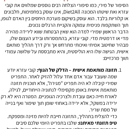
הסיפור של מירי, כמו סיפורי הצלחה רבים נוספים שמלווים את קובי
עזרא ואת שיטתו המכונה Diet2All, אינו עוסק בפחמימות, חלבונים
או קלוריות בלבד. הוא עוסק בשיקום מערכת היחסים בין האדם לגופו,
תוך השתקפות פנימית עמוקה והקניית הרגלים נכונים.
הדבר הראשון שמירי למדה הוא שאין הבטחות שווא לירידה מהירה
מדי או דרמטית מדי. קובי עזרא, בהתמסרותו ובידע העצום שלו,
מבהיר שחיטוב אמיתי ואיכותי מתרחש אך ורק דרך תהליך מותאם
אישית. הגישה שלו היא הוליסטית, והיא מתבססת על שלושה עמודי
תווך מרכזיים:
תזונה מותאמת אישית – הדלק של הגוף:
קובי עזרא יודע
שמה שעובד עבור אדם אחד עלול להזיק לאחר. התפריט
שמירי קיבלה לא היה תפריט "מגירה", אלא תוכנית תזונה
מותאמת אישית באופן מקסימלי לנתוניה הייחודיים, לגילה,
לאורח חייה כאם עובדת ולצרכיה הגופניים. המטרה היא לא רק
ירידה במשקל, אלא ירידה באחוזי שומן תוך שימור ואף בנייה
של מסת שריר.
כדי להצליח בתהליך, התזונה חייבת להיות מזינה ומספקת.
טיפ תזונתי מאיתנו:
שלבו בתפריט היומי שלכם סיבים