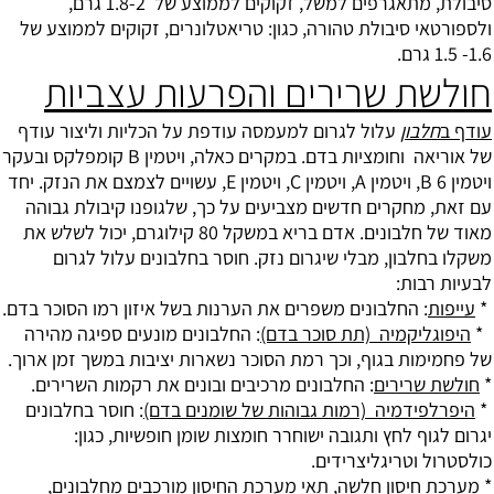
סיבולת, מתאגרפים למשל, זקוקים לממוצע של 1.8-2 גרם,
ולספורטאי סיבולת טהורה, כגון: טריאטלונרים, זקוקים לממוצע של
1.6- 1.5 גרם.
חולשת שרירים והפרעות עצביות
עודף ב
חלבון
עלול לגרום למעמסה עודפת על הכליות וליצור עודף
של אוריאה וחומציות בדם. במקרים כאלה, ויטמין B קומפלקס ובעקר
ויטמין 6 B, ויטמין A, ויטמין C, ויטמין E, עשויים לצמצם את הנזק. יחד
עם זאת, מחקרים חדשים מצביעים על כך, שלגופנו קיבולת גבוהה
מאוד של חלבונים. אדם בריא במשקל 80 קילוגרם, יכול לשלש את
משקלו בחלבון, מבלי שיגרום נזק. חוסר בחלבונים עלול לגרום
לבעיות רבות:
*
עייפות
: החלבונים משפרים את הערנות בשל איזון רמו הסוכר בדם.
*
היפוגליקמיה (תת סוכר בדם)
: החלבונים מונעים ספיגה מהירה
של פחמימות בגוף, וכך רמת הסוכר נשארות יציבות במשך זמן ארוך.
*
חולשת שרירים
: החלבונים מרכיבים ובונים את רקמות השרירים.
*
היפרלפידמיה (רמות גבוהות של שומנים בדם)
: חוסר בחלבונים
יגרום לגוף לחץ ותגובה ישוחרר חומצות שומן חופשיות, כגון:
כולסטרול וטריגליצרידים.
*
מערכת חיסון חלשה
, תאי מערכת החיסון מורכבים מחלבונים,