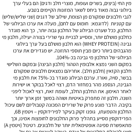
מין החי (ביצים, בשרים ועופות, מוצרי חלב ודגים) הם בעלי ערך
ביולוגי גבוה מאוד ביחס לשאר המזונות הקיימים בטבע.
לגבי חלבונים שמקורם מן הצומח, שילוב של דגנים (שני שליש/שליש)
עם קטניות (לדוגמא: חומוס עם לחם), מעלה את ערכו הביולוגי של
החלבון, ככל שערכו הביולוג של החלבון גבוה יותר, כך הוא מוגדר
כחלבון מושלם יותר, ומסייע לבניית גוף שרירי בצורה יעילה, חלבון מי
גבינה (WHEY PROTEIN) הוא
חלבון מושלם
בעל ערך ביולוגי
מהגבהים ביותר כיום מבין תוספי התזונה. יש מגדירים את ערכו
הביולוגי של החלבון מי גבינה בכ-104%.
במקום השני נמצא אלבומין הטהור (חלבון הביצה) ובמקום השלישי
חלבון הקזאין (חלבון חלב). אחריהם נמצאים חלבונים שמקורם
בבשר, סויה, ואורז. ערכם הביולוג מוגדר בכ-75% את חלבון מי
הגבינה, הנספג מהר במחזור הדם, רצוי לאכל בבוקר או ישירות
לאחר האימון. את החלבון החלב, לעומת זאת, רצוי לאכול ליפני
השנה. חלבון זה מתפרק באיטיות ושוהה במשך זמן ארוך יותר
בקיבה. הדבר מונע פרוק של שרירים המכונה קטבוליזם לשם עיכול
החלבון והטמעתו, גופנו זקוק בעיקר לפירידוקסין – ויטמין 6B,
הפרידוקסין מסייע בתהליך פרוק החלבונים לחומצות אמינו, וכך
מתאפשרת ספיגה אופטימאלית יותר של חלבונים. רטינול (ויטמין A)
חיוני להובלת החלבונים אל יעדם, בעיקר לעיניים אך גם אל