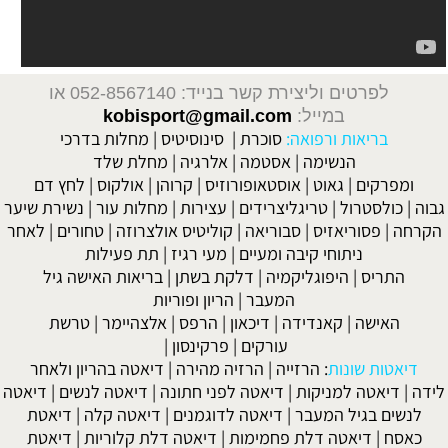
לפרטים וליצירת קשר בנייד: 052-8567140
או
במייל:
kobisport@gmail.com
בריאות ורפואה:
סוכרת
|
סינוסיטיס
|
מחלות בדרכי
הנשימה
|
אסטמה
|
אלרגיה
|
מחלת שלד
ומפרקים
|
גאוט
|
אוסטאופורוזיס
|
קרוהן
|
אולקוס
|
לחץ דם
גבוה
|
כולסטרול
|
טריגליצרידים
|
עצירות
|
מחלות עור
|
נשירת שיער
הקרחה
|
פסוריאזיס
|
סבוריאה
|
קוליטיס אולצרוזה
|
טחורים
|
לאחר
ניתוחי קיבה ומעיים
| מעי רגיז |
תת פעילות
התריס
|
היפוגליקמיה
|
דלקת בשתן
|
בריאות האישה גיל
המעבר
|
הריון ופוריות
האישה
|
קאנדידה
|
דיכאון
|
הרפס
|
אלצהיימר
|
טרשת
עורקים
|
פרקינסון
|
דיאטות שונות
:
הרזייה
|
הרזיה מהירה
|
דיאטה בהריון ולאחר
לידה
|
דיאטה למניקות
|
דיאטה לפני חתונה
|
דיאטה לנשים
|
דיאטה
לנשים בגיל המעבר
|
דיאטה לדוגמנים
|
דיאטה קלה
|
דיאטת
כאסח
|
דיאטה דלת פחמימות
|
דיאטה דלת קלוריות
|
דיאטת