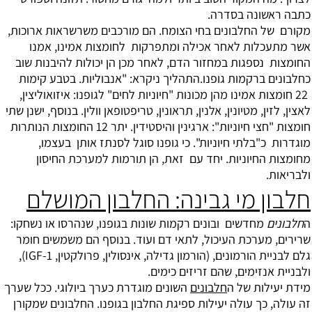
כתבה ראשונה בסדרה.
מקורם של החלבונים בחי הצומח. הם מורכבים משרשראות ארוכות,
אשר מתעכלות לאחר אכילה ומתפרקות לחומצות אמינו, אמנו
החומצות נספגות במחזור הדם, לאחר מכן הן יכולות להיבנות שוב
כחלבונים ברקמות גופנו.התהליך ניקרא: "אנבוליות. בטבע קימות
22 חומצות אמינו מהן מכונות "חיוניות לחים" לגופנו: איזואוליצין,
לאצין, לזין, מטיונין, אלנין, תראונין, טריפטופאן וולין. בנוסף, ישנן שתי
חומצות "חצי חיוניות": ארגינין והיסטידין. יתר 12 החומצות הנותרות
מוגדרות כ"בלתי חיוניות". כי גופנו סוגל לסנתז אותן בעצמו,
מחומצות החיוניות. יחד עם זאת, הן תורמות למערכת החיסון
ולבריאות.
חלבון מי גבינה: החלבון המושלם
ה
חלבונים
מחדשים ובונים רקמות שונות בגופנו, שנהרסו או נשחקו:
שרירים, מערכת העיכול, לתאי דם ועוד. בנוסף הם משמשים חומר
גלם לבניית הורמונים, (הורמון גדילה, אינסולין, פרולקטין, 1-IGF),
ולבניית אנזימים, שהם זריזים כימים.
מידת יעילות של ה
חלבונים
השונים מוגדרת כערך ביולוגי. ככל שערך
זה עולה, כך עולה יעילות ספיגת החלבון בגופנו. החלבונים שמקורן