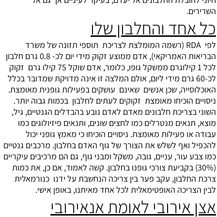
השרירים.
כל אחד והחלבון שלו
לפי RDA (רשמה המומלצת לצריכת תוספי תזונה של משרד
הבריאות האמריקאי), אדם ממוצע זקוק מידי יום לכ- 0.8 גרם חלבון
לכל 1 קילוגרם ממשקל גופו, כלומר, אדם שוקל 75 קילו גרם זקוק
לכ-60 גרם מידי ליום, אולם המלצה זו אינה מדויקת שמדובר בכלל
האוכלוסייה, שכן אנשים שאינם עושקים בפעילות גופנית מאומצת.
ניסויים הוכיחו מאומצת זקוקים לעתים לחלבון בכמות גבוה יותר.
השוני בצריכת חלבונים מאדם לאדם נובע בהבדלים הגנטיים, גיל,
מוצא, תנאים מנטרלים כמו לחצים שונים, ותנאים פיזיולוגים כמו
עבודה או פעילות מאומצת. ניסויים הוכיחו כי מאמץ גופני יכול
להכפיל ואף לשלש את הצורך של גוף האדם בחלבון. מרכבים גנטיים
כמו צבע עור, עניים, גובה, משקל ומבני גוף, גם הם מרכיבים עיקריים
(30%) בקביעת צורכי גופנו בחלבון. קשה לאמוד, אם כן, את כמות
צרכת החלבון, עקב פער בין צריכה הנחשבת על ידנו כנורמאלית
לבין הצריכה האופטימאלית לכל אחד מאיתנו, באופן אישי.
אצן אירובי לאומת אנאירובי