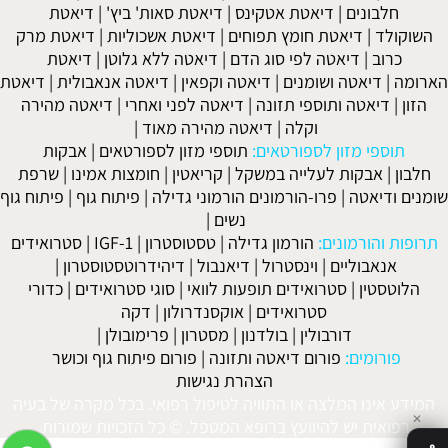
חלבונים
|
דיאטת אטקינס
|
דיאטת סאות' ביץ'
|
דיאטת
השוקולד
|
דיאטת חומץ תפוחים
|
דיאטת אשכוליות
|
דיאטת מרק
כרוב
|
דיאטה לפי סוג הדם
|
דיאטה ללא גלוטן
|
דיאטת
הארומה
|
דיאטה ושומנים
|
דיאטה וקפאין
|
דיאטה אנאבולית
|
דיאטת
הזון
|
דיאטה ותוספי תזונה
|
דיאטה לפני ואחרי
|
דיאטה מהירה
וקלה
|
דיאטה מהירה מאוד
|
תוספי מזון לספורטאים:
תוספי מזון לספורטאים
|
אבקות
חלבון
|
אבקות לעלייה במשקל
|
קריאטין
|
חומצות אמינו
|
שרפת
שומנים ודיאטה
|
פרו-הורמונים הורמוני גדילה
|
פיתוח גוף
|
פיתוח גוף
נשים
|
תרופות והורמונים:
הורמון גדילה
|
טסטוסטרון
|
IGF-1
|
סטרואידים
אנאבוליים
|
וינסטרול
|
דיאנבול
|
דיהידרוטסטוסטרון
|
הלוטסטין
|
סטרואידים תופעות לוואי
|
סוגי סטרואידים
|
כדורי
סטרואידים
|
אוקסנדרולון
|
דקה
דורבולין
|
בולדנון
|
מסטרון
|
פרימובולן
|
פורומים:
פורום דיאטה ותזונה
|
פורום פיתוח גוף וכושר
הצהרת נגישות
המידע אינו המלצה או התוויה לטיפול רפואי. בכל מקרה של בעיה
✕
רפואית יש להיוועץ ברופא המטפל. © כל הזכויות שמורות.