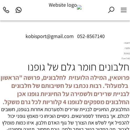
kobisport@gmail.com
|
052-8567140
דיאטה
ותזונה
בשיטת
Diet2All:
חלבונים חומר גלם של גופנו
המדע
שמאחורי
הגוף
פרוטאין, המילה הלועזית לחלבונים, פרושה "הראשון
המושלם.
בלמעלה". רבות נכתבו על חשיבותם של חלבונים
לבניית שרירים ולשמירה על החיוניות גופנו אכן
החלבונים מספקים לגופנו 4 קלוריות לכל גרם משקל.
ה
חלבונים
, החיוניים לבניית שרירים ולמערכות אחרות בגופנו, חשובים
לכולם. אך במיוחד לספורטאים. ניסויים הוכיחו כי מאמץ גופני יכול
להכפיל אף לשלש את הצורך של גוף האדם חלבון. איזו כמות מומלץ
לצרוך. מה המקור הטוב ביותר ולמה גורם מחסור. תזונה וספורט-