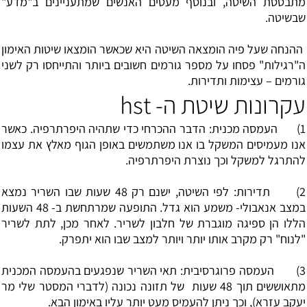
מתבססת השיטה, ובנוסף מעטים האנשים שמתעניינים ב"מדע"
שבשיטה.
ההנחה שעל פיה הומצאה השיטה היא שכאשר הומצאו שיטות האימון
ה"רגילות" פסחו על מספר גורמים חשובים ביותר והתייחסו רק לשני
גורמים – עצימות ותדירות.
עקרונות שיטת ה- hst
1) העמסה מכנית: הדבר ההכרחי כדי שתהיה היפרתרפיה. כאשר
אנו מעמיסים המשקל בו אנו משתמשים באופן הגוף מאלץ את עצמו
להתרגל למשקל וכך נוצרת היפרתרפיה.
2) תדירות: לפי השיטה, ישנם רק 48 שעות שבו השריר נמצא
במצב אנאבולי- משמע הוא גדל. התופעה שמרתחשת ב- 48 השעות
הללו הן ספיגה מוגברת של חלבון לשריר. לאחר מכן, לתת לשריר
"לנוח" רק מקרב אותו יותר ויותר למצב שבו הוא יתפרק.
3) העמסה פרוגרסיבית: תאי השריר שנפגעים בהעמסה המכנית
מתאוששים תוך 48 שעות של תזונה נכונה (לדברי המסטר שלי מר
יעקב עזרא), וכך ניתן להעמיס מעט יותר עליו באימון הבא.