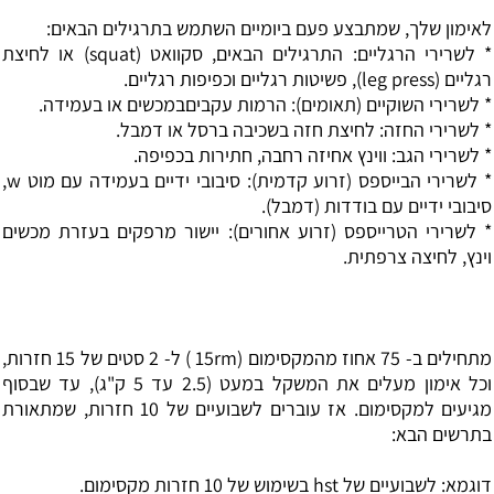
לאימון שלך, שמתבצע פעם ביומיים השתמש בתרגילים הבאים:
* לשרירי הרגליים: התרגילים הבאים, סקוואט (squat) או לחיצת
רגליים (leg press), פשיטות רגליים וכפיפות רגליים.
* לשרירי השוקיים (תאומים): הרמות עקביםבמכשים או בעמידה.
* לשרירי החזה: לחיצת חזה בשכיבה ברסל או דמבל.
* לשרירי הגב: ווינץ אחיזה רחבה, חתירות בכפיפה.
* לשרירי הבייספס (זרוע קדמית): סיבובי ידיים בעמידה עם מוט w,
סיבובי ידיים עם בודדות (דמבל).
* לשרירי הטרייספס (זרוע אחורים): יישור מרפקים בעזרת מכשים
וינץ, לחיצה צרפתית.
מתחילים ב- 75 אחוז מהמקסימום (15rm ) ל- 2 סטים של 15 חזרות,
וכל אימון מעלים את המשקל במעט (2.5 עד 5 ק"ג), עד שבסוף
מגיעים למקסימום. אז עוברים לשבועיים של 10 חזרות, שמתאורת
בתרשים הבא:
דוגמא: לשבועיים של hst בשימוש של 10 חזרות מקסימום.