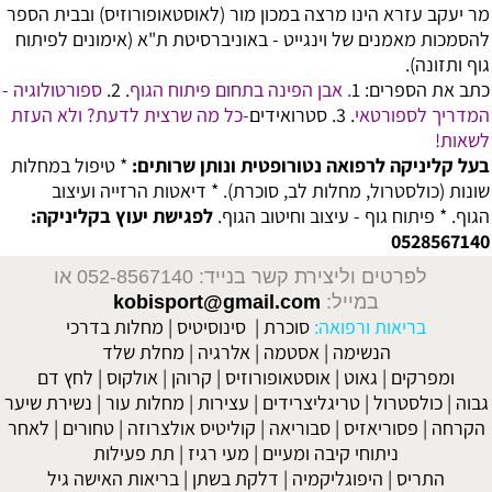
מר יעקב עזרא הינו מרצה במכון מור (לאוסטאופורוזיס) ובבית הספר
להסמכות מאמנים של וינגייט - באוניברסיטת ת"א (אימונים ל
פיתוח
גוף
ותזונה).
כתב את הספרים:
1
. אבן הפינה בתחום פיתוח הגוף
. 2.
ספורטולוגיה -
המדריך לספורטאי
. 3.
סטרואידים
-כל מה שרצית לדעת? ולא העזת
לשאות!
בעל קליניקה לרפואה נטורופטית ונותן שרותים:
* טיפול במחלות
שונות (כולסטרול, מחלות לב, סוכרת). * דיאטות הרזייה ועיצוב
הגוף. * פיתוח גוף - עיצוב וחיטוב הגוף.
לפגישת יעוץ בקליניקה:
0528567140
לפרטים וליצירת קשר בנייד: 052-8567140
או
במייל:
kobisport@gmail.com
בריאות ורפואה:
סוכרת
|
סינוסיטיס
|
מחלות בדרכי
הנשימה
|
אסטמה
|
אלרגיה
|
מחלת שלד
ומפרקים
|
גאוט
|
אוסטאופורוזיס
|
קרוהן
|
אולקוס
|
לחץ דם
גבוה
|
כולסטרול
|
טריגליצרידים
|
עצירות
|
מחלות עור
|
נשירת שיער
הקרחה
|
פסוריאזיס
|
סבוריאה
|
קוליטיס אולצרוזה
|
טחורים
|
לאחר
ניתוחי קיבה ומעיים
| מעי רגיז |
תת פעילות
התריס
|
היפוגליקמיה
|
דלקת בשתן
|
בריאות האישה גיל