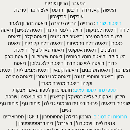
המעבר
|
הריון ופוריות
האישה
|
קאנדידה
|
דיכאון
|
הרפס
|
אלצהיימר
|
טרשת
עורקים
|
פרקינסון
|
דיאטות שונות
:
הרזייה
|
הרזיה מהירה
|
דיאטה בהריון ולאחר
לידה
|
דיאטה למניקות
|
דיאטה לפני חתונה
|
דיאטה לנשים
|
דיאטה
לנשים בגיל המעבר
|
דיאטה לדוגמנים
|
דיאטה קלה
|
דיאטת
כאסח
|
דיאטה דלת פחמימות
|
דיאטה דלת קלוריות
|
דיאטת
חלבונים
|
דיאטת אטקינס
|
דיאטת סאות' ביץ'
|
דיאטת
השוקולד
|
דיאטת חומץ תפוחים
|
דיאטת אשכוליות
|
דיאטת מרק
כרוב
|
דיאטה לפי סוג הדם
|
דיאטה ללא גלוטן
|
דיאטת
הארומה
|
דיאטה ושומנים
|
דיאטה וקפאין
|
דיאטה אנאבולית
|
דיאטת
הזון
|
דיאטה ותוספי תזונה
|
דיאטה לפני ואחרי
|
דיאטה מהירה
וקלה
|
דיאטה מהירה מאוד
|
תוספי מזון לספורטאים:
תוספי מזון לספורטאים
|
אבקות
חלבון
|
אבקות לעלייה במשקל
|
קריאטין
|
חומצות אמינו
|
שרפת
שומנים ודיאטה
|
פרו-הורמונים הורמוני גדילה
|
פיתוח גוף
|
פיתוח גוף
נשים
|
תרופות והורמונים:
הורמון גדילה
|
טסטוסטרון
|
IGF-1
|
סטרואידים
אנאבוליים
|
וינסטרול
|
דיאנבול
|
דיהידרוטסטוסטרון
|
הלוטסטין
|
סטרואידים תופעות לוואי
|
סוגי סטרואידים
|
כדורי