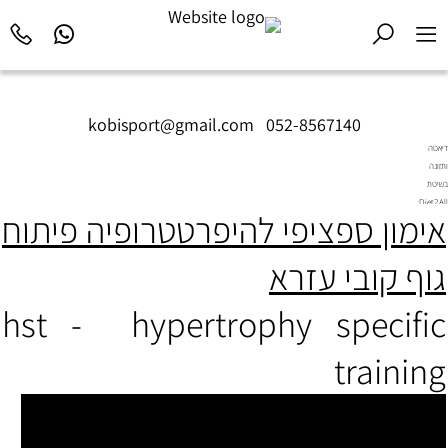
kobisport@gmail.com
|
052-8567140
דיאטה
ותזונה
בשיטת
Diet2All:
אימון ספציפי להיפרטטרופיה פיתוח
המדע
שמאחורי
הגוף
גוף קובי עזרא
המושלם.
hst - hypertrophy specific
training