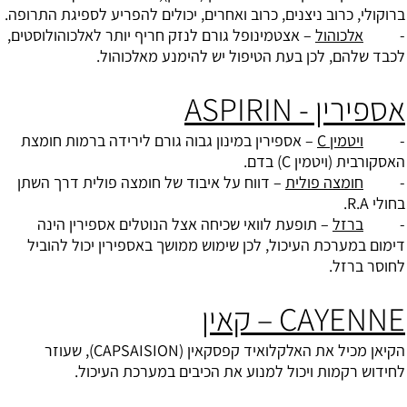
ברוקולי, כרוב ניצנים, כרוב ואחרים, יכולים להפריע לספיגת התרופה.
-
אלכוהול
– אצטמינופל גורם לנזק חריף יותר לאלכוהולוסטים,
לכבד שלהם, לכן בעת הטיפול יש להימנע מאלכוהול.
אספירין - ASPIRIN
-
ויטמין C
– אספירין במינון גבוה גורם לירידה ברמות חומצת
האסקורבית (
ויטמין C
) בדם.
-
חומצה פולית
– דווח על איבוד של חומצה פולית דרך השתן
בחולי R.A.
-
ברזל
– תופעת לוואי שכיחה אצל הנוטלים אספירין הינה
דימום במערכת העיכול, לכן שימוש ממושך באספירין יכול להוביל
לחוסר ברזל.
CAYENNE – קאין
הקיאן מכיל את האלקלואיד קפסקאין (CAPSAISION), שעוזר
לחידוש רקמות ויכול למנוע את הכיבים במערכת העיכול.