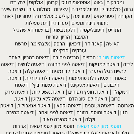
ומפרקים
|
גאוט
|
אוסטאופורוזיס
|
קרוהן
|
אולקוס
|
לחץ דם
גבוה
|
כולסטרול
|
טריגליצרידים
|
עצירות
|
מחלות עור
|
נשירת שיער
הקרחה
|
פסוריאזיס
|
סבוריאה
|
קוליטיס אולצרוזה
|
טחורים
|
לאחר
ניתוחי קיבה ומעיים
| מעי רגיז |
תת פעילות
התריס
|
היפוגליקמיה
|
דלקת בשתן
|
בריאות האישה גיל
המעבר
|
הריון ופוריות
האישה
|
קאנדידה
|
דיכאון
|
הרפס
|
אלצהיימר
|
טרשת
עורקים
|
פרקינסון
|
דיאטות שונות
:
הרזייה
|
הרזיה מהירה
|
דיאטה בהריון ולאחר
לידה
|
דיאטה למניקות
|
דיאטה לפני חתונה
|
דיאטה לנשים
|
דיאטה
לנשים בגיל המעבר
|
דיאטה לדוגמנים
|
דיאטה קלה
|
דיאטת
כאסח
|
דיאטה דלת פחמימות
|
דיאטה דלת קלוריות
|
דיאטת
חלבונים
|
דיאטת אטקינס
|
דיאטת סאות' ביץ'
|
דיאטת
השוקולד
|
דיאטת חומץ תפוחים
|
דיאטת אשכוליות
|
דיאטת מרק
כרוב
|
דיאטה לפי סוג הדם
|
דיאטה ללא גלוטן
|
דיאטת
הארומה
|
דיאטה ושומנים
|
דיאטה וקפאין
|
דיאטה אנאבולית
|
דיאטת
הזון
|
דיאטה ותוספי תזונה
|
דיאטה לפני ואחרי
|
דיאטה מהירה
וקלה
|
דיאטה מהירה מאוד
|
תוספי מזון לספורטאים:
תוספי מזון לספורטאים
|
אבקות
חלבון
|
אבקות לעלייה במשקל
|
קריאטין
|
חומצות אמינו
|
שרפת