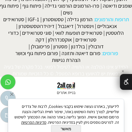
שומנים ודיאטה
|
פרו-הורמונים הורמוני גדילה
|
פיתוח גוף
|
פיתוח גוף
נשים
|
תרופות והורמונים:
הורמון גדילה
|
טסטוסטרון
|
IGF-1
|
סטרואידים
אנאבוליים
|
וינסטרול
|
דיאנבול
|
דיהידרוטסטוסטרון
|
הלוטסטין
|
סטרואידים תופעות לוואי
|
סוגי סטרואידים
|
כדורי
סטרואידים
|
אוקסנדרולון
|
דקה
דורבולין
|
בולדנון
|
מסטרון
|
פרימובולן
|
פורומים:
פורום דיאטה ותזונה
|
פורום פיתוח גוף וכושר
הצהרת נגישות
המידע אינו המלצה או התוויה לטיפול רפואי. בכל מקרה של בעיה
✕
רפואית יש להיוועץ ברופא המטפל. © כל הזכויות שמורות.
בניית אתרים
לידיעתך, באתרנו נעשה שימוש בקבצי Cookies, לרבות של צדדים
שלישיים, לצורך ניתוח השימוש באתר, שיפור חוויית הגלישה והצגת
פרסום מותאם אישית. המשך גלישה באתר מהווה את הסכמתך לשימוש
זה. לפרטים נוספים ניתן לעיין במדיניות הפרטיות.
מדיניות הפרטיות
מאשר