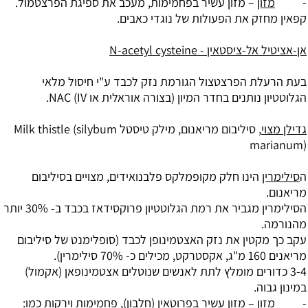
-
מזון
– מזון עשיר ב
פחמימות
, מעכב את ספיגת הפרצטמול.
קפאין מחזק את הפעולות של נוגדי כאבים.
אן-אציטיל אל-ציסטאין - N-acetyl cysteine
בעת הרעלת הפרצטצול הגורמת נזק לכבד ע"י חיסול מלאי
הגלוטטיון נותנים בחדר המיון (בצורה אוראלית או IV) NAC.
גדילן מצוי
, סיליבום מריאנום, מילק טיסטל Milk thistle (silybum
marianum)
ה
סילימרין
הינו חלק מקופמלקס
פלבנואידים
, מצויים בסיליבום
מריאנום.
הסילימרין מגביר את רמת הגלוטטיון פרוקסידאז בכבד ב- 30% יותר
מהנורמה.
עקב כך מקטין את נזק האצטמינופן לכבד (סופלימנט של סיליבום
מריאנים 160 מ"ג, אקסטרקט, מכילים כ- 70% סילימרין).
3-4 כדורים מומלץ לתת לאנשים שנוטלים אצטמינופאן (אקמול)
במינון גבוה.
- מזון – מזון עשיר בפרוטאין (חלבון), פחמימות וירקות כמו: