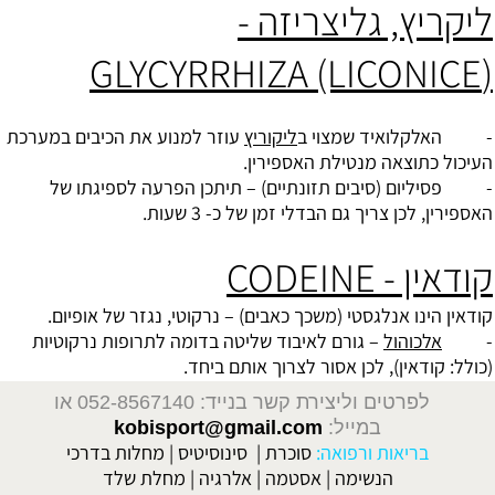
ליקריץ, גליצריזה -
(GLYCYRRHIZA (LICONICE
- האלקלואיד שמצוי ב
ליקוריץ
עוזר למנוע את הכיבים במערכת
העיכול כתוצאה מנטילת האספירין.
- פסיליום (סיבים תזונתיים) – תיתכן הפרעה לספיגתו של
האספירין, לכן צריך גם הבדלי זמן של כ- 3 שעות.
קודאין - CODEINE
קודאין הינו אנלגסטי (משכך כאבים) – נרקוטי, נגזר של אופיום.
-
אלכוהול
– גורם לאיבוד שליטה בדומה לתרופות נרקוטיות
(כולל: קודאין), לכן אסור לצרוך אותם ביחד.
לפרטים וליצירת קשר בנייד: 052-8567140
או
במייל:
kobisport@gmail.com
בריאות ורפואה:
סוכרת
|
סינוסיטיס
|
מחלות בדרכי
הנשימה
|
אסטמה
|
אלרגיה
|
מחלת שלד