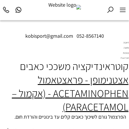
kobisport@gmail.com
|
052-8567140
דיאטה
ותזונה
בשיטת
Diet2All:
קוטראינדיקציה משככי כאבים
המדע
שמאחורי
הגוף
אצטנימופן - פראצטאמול
המושלם.
ACETAMINOPHEN - (אקמול –
PARACETAMOL)
הפרצמול גורם לשיכוך כאבים קלים עד בינוניים והורדת חום.