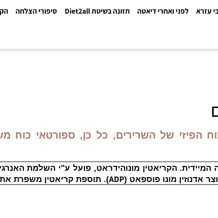
א
לפני ואחרי דיאטה
תזונה בשיטת Diet2all
סיפורי הצלחה
הקלינ
יזי של השרירים, כל כן, ספורטאי כוח משתמ
דית. הקריאטין מונוהידראט, פועל ע"י השלמת האנרגיה ש
ADP
נוזין מונו פוספאט (
). תוספת קריאטין משפרת את זמ