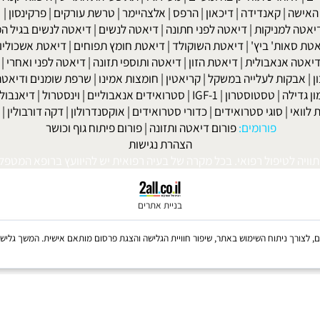
|
מחלת שלד ומפרקים
|
גאוט
|
אוסטאופורוזיס
|
קרוהן
|
אולקוס
|
לחץ דם
חר ניתוחי קיבה ומעיים
| מעי רגיז |
תת פעילות התריס
|
היפוגליקמיה
|
ד
ה
|
קאנדידה
|
דיכאון
|
הרפס
|
אלצהיימר
|
טרשת עורקים
|
פרקינסון
|
למניקות
|
דיאטה לפני חתונה
|
דיאטה לנשים
|
דיאטה לנשים בגיל המע
ות' ביץ'
|
דיאטת השוקולד
|
דיאטת חומץ תפוחים
|
דיאטת אשכוליות
|
 אנאבולית
|
דיאטת הזון
|
דיאטה ותוספי תזונה
|
דיאטה לפני ואחרי
|
דיא
ות לעלייה במשקל
|
קריאטין
|
חומצות אמינו
|
שרפת שומנים ודיאטה
|
פ
לה
|
טסטוסטרון
|
IGF-1
|
סטרואידים אנאבוליים
|
וינסטרול
|
דיאנבול
|
ד
|
סוגי סטרואידים
|
כדורי סטרואידים
|
אוקסנדרולון
|
דקה דורבולין
|
בול
פורומים:
פורום דיאטה ותזונה
|
פורום פיתוח גוף וכושר
הצהרת נגישות
לטיפול רפואי. בכל מקרה של בעיה רפואית יש להיוועץ ברופא המטפל. © 
בניית אתרים
Coo, לרבות של צדדים שלישיים, לצורך ניתוח השימוש באתר, שיפור חוויית הגלישה והצגת פרסום מותאם אישית. 