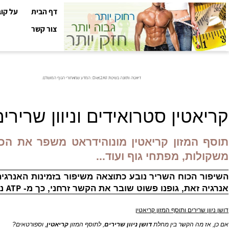
דף הבית
על קובי עזר
צור קשר
דיאטה ותזונה בשיטת Diet2All: המדע שמאחורי הגוף המושלם.
טין סטרואידים וניוון שרירים
המזון קריאטין מונוהידראט משפר את הכוח הפ
ת, מפתחי גוף ועוד...
הכוח השריר נובע כתוצאה משיפור בזמינות האנרגיה המיי
ATP
זאת, גופנו פשוט שובר את הקשר זרחני, כך מ-
נוצר אד
שרירים ותוסף המזון קריאטין