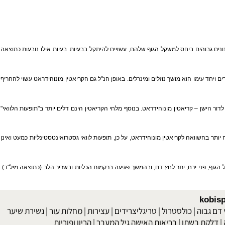
נונים גבוהים ביחס למשקל הגוף שלהם, עשויים להיתקל בבעיות. בעיות אילו נובעות כתוצאה
חד עימו הוא מושך נוזלים ומינרלים. באופן הנ"ל גם הקריאטין מונוהידראט עשוי להחריף
ר הישן –
קריאטין
מונוהידראט. בנוסף מלחי הקריאטין הינם דלים יותר ב"תופעות הלוואי"
תר בהשוואה לקריאטין מונוהידראט, על כן, תופעות לוואי גסטרואינטסטינליות כמעט ואינן
וף, פני ירח, יתר לחץ דם, ובהמשך פגיעה ברקמות הכליות ובשריר הלב (כתוצאה מיל"ד).
kob