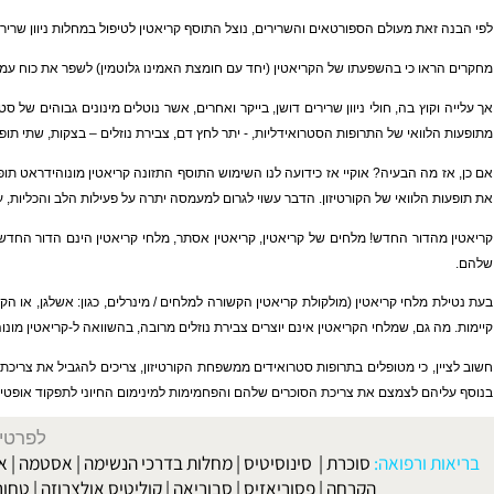
מה הקשר בין מחלת
דושן ניוון שרירים
, לתוסף המזון
קריאטין
, וספורטאים?
את מעולם הספורטאים והשרירים, נוצל התוסף קריאטין לטיפול במחלות
ניוון שרירים
– דוש
ו כי בהשפעתו של הקריאטין (יחד עם חומצת האמינו גלוטמין) לשפר את כוח עמידות הש
וץ בה, חולי ניוון שרירים דושן, בייקר ואחרים, אשר נוטלים מינונים גבוהים של סטרואיד
וואי של התרופות הסטרואידליות, - יתר לחץ דם, צבירת נוזלים – בצקות, שתי תופעות לוו
מה הבעיה? אוקיי אז כידועה לנו השימוש התוסף התזונה קריאטין מונוהידראט תופעת לוואי
הלוואי של הקורטיזון. הדבר עשוי לגרום למעמסה יתרה על פעילות הלב והכליות, עד כדי נז
דור החדש! מלחים של קריאטין, קריאטין אסתר, מלחי קריאטין הינם הדור החדש, התחום ת
מלחי קריאטין (מולקולת קריאטין הקשורה למלחים / מינרלים, כגון: אשלגן, או הקשורה לחו
 גם, שמלחי הקריאטין אינם יוצרים צבירת נוזלים מרובה, בהשוואה ל-
קריאטין מונוהידראט
, כי מטופלים בתרופות
סטרואידים
ממשפחת הקורטיזון, צריכים להגביל את צריכת הנתרן של
ם לצמצם את צריכת הסוכרים שלהם והפחמימות למינימום החיוני לתפקוד אופטימאלי, בכ
לפרטים וליצירת ק