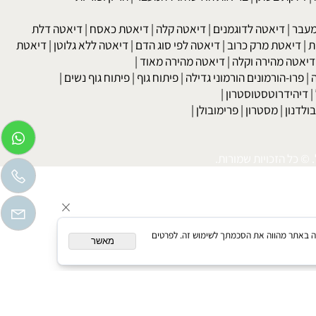
 גבוה
|
כולסטרול
|
טריגליצרידים
|
עצירות
|
מחלות עור
|
נשירת שיער
לקת בשתן
|
בריאות האישה גיל המעבר
|
הריון ופוריות
בר
|
דיאטה לדוגמנים
|
דיאטה קלה
|
דיאטת כאסח
|
דיאטה דלת
דיאטת מרק כרוב
|
דיאטה לפי סוג הדם
|
דיאטה ללא גלוטן
|
דיאטת
טה מהירה וקלה
|
דיאטה מהירה מאוד
|
רו-הורמונים הורמוני גדילה
|
פיתוח גוף
|
פיתוח גוף נשים
|
יהידרוטסטוסטרון
|
דנון
|
מסטרון
|
פרימובולן
|
כל הזכויות שמורות.
המשך גלישה באתר מהווה את הסכמתך לשימוש זה. לפרטים
מאשר