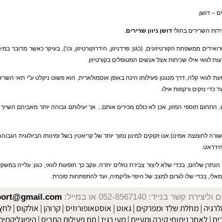
ן.
רירים בחולי
דושן ניוון שרירים
.
ים ממשפחת הקורטיזונים, (כגון: פרדניזון, הידרוקורטיזון, וכו'), בעיקר כאשר מדובר במי
אי אילו שכיחות אצל אנשים המטופלים בקורטיזון.
 קלה, דרך מנגנון פעילותו הינה באופן אוסמולארית, הוא פשוט ניקלט ע"י תאי השרירים וי
קים ורקמות אילו.
וספי המזון, אכן לא כולם מכירים אותם... אך יעילותם גבוהה יותר מאביהם השייך לדו
מצת אמינו) אנו זקוקים למינון נמוך יותר של קריאטין בשל זמינותו הביולוגית הגבוהה יו
.
הם, בכדי שלא ליצור צבירת נוזלים יתרה. עקב כך תופעות לוואי, כגון: עלייה במשקל הג
די שלו לגרום למצב של היפר-גליקמיה, ועד להתפתחות סוכרת.
שר בנייד: 052-8567140
או במייל:
isport@gmail.com