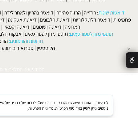
 ורפואה:
סוכרת
|
סינוסיטיס
|
מחלות בדרכי הנשימה
|
אסטמה
|
אלרגיה
הקרחה
|
פסוריאזיס
|
סבוריאה
|
קוליטיס אולצרוזה
|
טחורים
|
לא
האיש
אטות שונות
:
הרזייה
|
הרזיה מהירה
|
דיאטה בהריון ולאחר לידה
|
דיאטה 
מות
|
דיאטה דלת קלוריות
|
דיאטת חלבונים
|
דיאטת אטקינס
|
דיאטת סא
הארומה
|
דיאטה ושומנים
|
דיאטה וקפאין
|
דיאטה
תוספי מזון לספורטאים:
תוספי מזון לספורטאים
|
אבקות חלבון
|
אבק
תרופות והורמונים:
הורמון גדי
הלוטסטין
|
סטרואידים תופעות לוואי
המידע אינו המלצה או התוויה 
לידיעתך, באתרנו נעשה שימוש בקבצי kies
נוספים ניתן לעיין במדיניות הפרטיות.
מדיניות הפרטיות