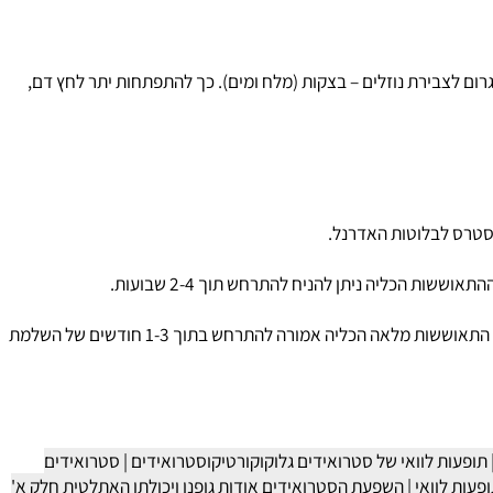
) וגלוקוקורטיקוסטרואידים עם עוצמה ניכרת מינרלוקורטיקוסטרואידים (mineralocorticoids) עשוי לגרום לצבירת נוזלים – בצקות (מלח ומים). כך להתפתחות יתר לחץ דם,
יש להפחית את המינון בכל 11-30 ימים, ולאחר מכן ב 25% בכל 4 ימים. להפסיק לחלוטין כאשר המינון הוא פחות ממחצית תחליף. התאוששות מלאה הכליה אמורה להתרחש בתוך 1-3 חודשים של השלמת