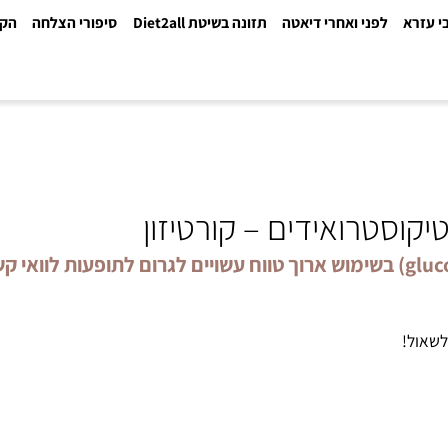
א
לפני ואחרי דיאטה
תזונה בשיטת Diet2all
סיפורי הצלחה
הקלינ
וסטרואידים – קורטיזון
תרופות ממשפחת הגלוקוקורטיקוסטרואידים (glucocorticoid) בשימוש ארוך טווח עשויי
!