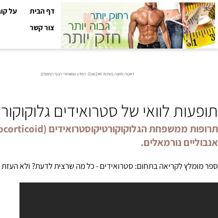
דף הבית
על קובי עזר
צור קשר
דיאטה ותזונה בשיטת Diet2All: המדע שמאחורי הגוף המושלם.
ת לוואי של סטרואידים גלוקוקורטיק
ים נורמאלים.
ץ לקריאה בתחום:
סטרואידים
- כל מה שרצית לדעת? ולא העזת לשאול