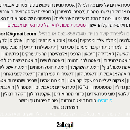
ים קורטיזון ומחלת ניוון שרירים
|
פיתוח גוף וסטרואידים אנאבולים
|
תו
נאבולים
|
סטרואידים אנבולים – הטוב הרע והמכוער
|
סטרואידים ותופעו
ידים על שום מה ולמה?
|
אסטרטגיית השימוש בסטרואידים אנבוליים ותר
ולים) לשתי מטרות (למסה ולחיטוב)
|
פרופילים של סטרואידים אנבוליים
זון
|
מה הם הסטרואידים האנבוליים?
|
היסטוריה של סטרואידים האנבו
-הסייקל הראשון
|
מניעת תופעות לוואי של סטרואידים אנבולים
שר בנייד: 052-8567140
או במייל:
isport@gmail.com
|
מחלת שלד ומפרקים
|
גאוט
|
אוסטאופורוזיס
|
קרוהן
|
אולקוס
|
לחץ דם
חר ניתוחי קיבה ומעיים
| מעי רגיז |
תת פעילות התריס
|
היפוגליקמיה
|
ד
ה
|
קאנדידה
|
דיכאון
|
הרפס
|
אלצהיימר
|
טרשת עורקים
|
פרקינסון
|
למניקות
|
דיאטה לפני חתונה
|
דיאטה לנשים
|
דיאטה לנשים בגיל המע
ות' ביץ'
|
דיאטת השוקולד
|
דיאטת חומץ תפוחים
|
דיאטת אשכוליות
|
 אנאבולית
|
דיאטת הזון
|
דיאטה ותוספי תזונה
|
דיאטה לפני ואחרי
|
דיא
ות לעלייה במשקל
|
קריאטין
|
חומצות אמינו
|
שרפת שומנים ודיאטה
|
פ
לה
|
טסטוסטרון
|
IGF-1
|
סטרואידים אנאבוליים
|
וינסטרול
|
דיאנבול
|
ד
|
סוגי סטרואידים
|
כדורי סטרואידים
|
אוקסנדרולון
|
דקה דורבולין
|
בול
פורומים:
פורום דיאטה ותזונה
|
פורום פיתוח גוף וכושר