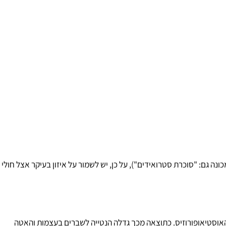
לאינסולין, ואי-סבילות לגלוקוזה (המכונה גם: "סוכרת סטרואידים"), על כן, יש לשמור על איזון בעיקר אצל חולי