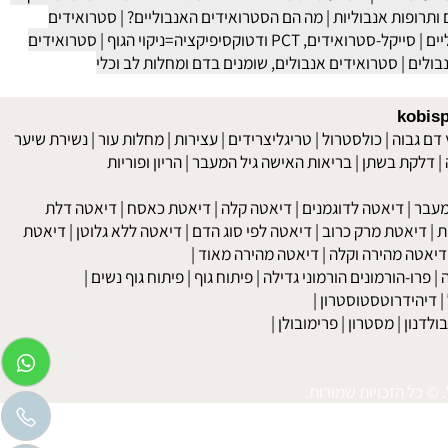
פעות לוואי של סטרואידים גלוקוקורטיקוסטרואידים
|
סטרואידים
ת לוואי
|
השפעת הסטרואידים אודות גופנו ויכולתו האתלטית
חלק א'
ופות אנבוליות
|
מה הם הסטרואידים האנבוליים?
|
סטרואידים
|
סייקל-סטרואידים, PCT ודטוקסיפיקציה=ניקוי הגוף
|
סטרואידים
לים
|
סטרואידים אנבולים, שומנים בדם ומחלות לב וכלי
kob
 גבוה
|
כולסטרול
|
טריגליצרידים
|
עצירות
|
מחלות עור
|
נשירת שיער
לקת בשתן
|
בריאות האישה גיל המעבר
|
הריון ופוריות
בר
|
דיאטה לדוגמנים
|
דיאטה קלה
|
דיאטת כאסח
|
דיאטה דלת
דיאטת מרק כרוב
|
דיאטה לפי סוג הדם
|
דיאטה ללא גלוטן
|
דיאטת
טה מהירה וקלה
|
דיאטה מהירה מאוד
|
רו-הורמונים הורמוני גדילה
|
פיתוח גוף
|
פיתוח גוף נשים
|
יהידרוטסטוסטרון
|
דנון
|
מסטרון
|
פרימובולן
|