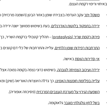
 סידן שלילי
בשל ספיגת הסידן ירודה במעי ונטייה מוגברת לפירוק רקמ
יפוי רקמת העצם.
ל-יתר
עקב העדפה בצבירת שומן באזור הבטן (השמנה מרכזית) וכמו כן, ע
ה בתפקוד בלוטות האדרנלים
, בעת בשימוש ממושך ישנה ירידה בתפקוד
רקמת שריר (proteolysis)
– תהליך קטבולי ברקמת השריר, כך נחוש ח
בות רפידות שומן הלחיים
, עלייה והתרחבות של כלי דם קטנים בעור (ני
דירות הווסת
באישה.
ה ועיכוב הצמיחה לגובהה
, בשימוש כרוני נצפה בקומה נמוכה אצל ילדים.
ה בפלזמת חומצות האמינו
, כך גדלה היווצרות האוריאה (שינן) ומאזן חנ
ת הגירוי על מערכת העצבים המרכזית
(פסיכוזה אופוריה).