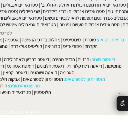
תחום הסטרואידים האנאבוליים:
|
סטרואיד
סטרואידים אנבולים וניוון שרירים
יקציה (ניקוי הגוף)
|
מניעת פירוק השרירים לאחר הסייקל סטרואידים א
ים אודות גופנו ויכולתו האתלטית
-חלק ב' |
סטרואידים אנבולים
|
סטרוא
וף
|
סטרואידים אנבוליים ובודי-בילדרים
|
שני סייקלים (סטרואידים אנב
נדרוגנים תופעות לוואי לגבירים ונשים
|
סטרואידים אנאבולים ותוספי מ
אידים אנבולים טעויות נפוצות
|
סטרואידים אנאבולים שימוש למתחילים
לפרטים וליצירת ק
 ורפואה:
סוכרת
|
סינוסיטיס
|
מחלות בדרכי הנשימה
|
אסטמה
|
אלרגיה
הקרחה
|
פסוריאזיס
|
סבוריאה
|
קוליטיס אולצרוזה
|
טחורים
|
לא
האיש
אטות שונות
:
הרזייה
|
הרזיה מהירה
|
דיאטה בהריון ולאחר לידה
|
דיאטה 
מות
|
דיאטה דלת קלוריות
|
דיאטת חלבונים
|
דיאטת אטקינס
|
דיאטת סא
הארומה
|
דיאטה ושומנים
|
דיאטה וקפאין
|
דיאטה
תוספי מזון לספורטאים:
תוספי מזון לספורטאים
|
אבקות חלבון
|
אבק
תרופות והורמונים:
הורמון גדי
הלוטסטין
|
סטרואידים תופעות לוואי