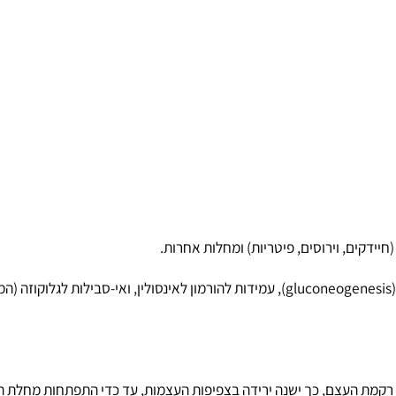
ים, וירוסים, פיטריות) ומחלות אחרות.
עקב השימוש מוגבר בתרופות גלוקוקורטיקוסטרואידיות (gluconeogenesis), עמידות להורמון 