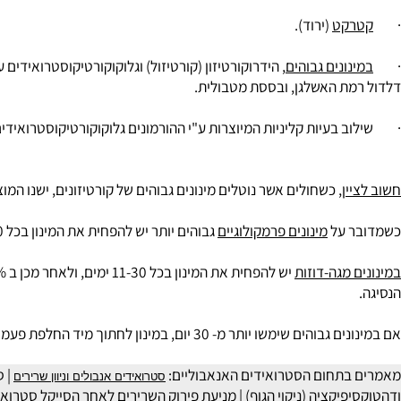
לחץ גולגולתי מוגבר
גלאוקומה.
קט
(ירוד).
ונים גבוהים
ת האשלגן, ובססת מטבולית.
בעיות קליניות המיוצרות ע"י ההורמונים גלוקוקורטיקוסטרואידים בשי
ן
, כשחולים אשר נוטלים מינונים גבוהים של קורטיזונים, ישנו המוצרך להפחית את המינונים באופן הדרגתי
 על
מינונים פרמקולוגיים
גבוהים יותר יש להפחית את המינון בכל 6-10 ימים, להפחית את מינון החלפה מיידית להתחדד מעל 4 ימים נוספים. ההתאוששות הכליה ניתן להניח להתרחש תוך 2-4 שבועות.
מגה-דוזות
 מ- 30 יום, במינון לחתוך מיד החלפת פעמיים, ולהפחית 25% בכל שבוע עד ההחלפה הוא הגיע.