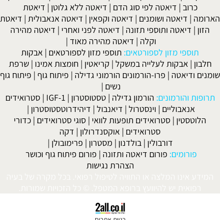
יאטה לפי סוג הדם
|
דיאטה ללא גלוטן
|
דיאטת
ה ושומנים
|
דיאטה וקפאין
|
דיאטה אנאבולית
|
דיאטת
 ותוספי תזונה
|
דיאטה לפני ואחרי
|
דיאטה מהירה
וקלה
|
דיאטה מהירה מאוד
|
זון לספורטאים:
תוספי מזון לספורטאים
|
אבקות
ת לעלייה במשקל
|
קריאטין
|
חומצות אמינו
|
שרפת
|
פרו-הורמונים הורמוני גדילה
|
פיתוח גוף
|
פיתוח גוף
נשים
|
ונים:
הורמון גדילה
|
טסטוסטרון
|
IGF-1
|
סטרואידים
יים
|
וינסטרול
|
דיאנבול
|
דיהידרוטסטוסטרון
|
סטרואידים תופעות לוואי
|
סוגי סטרואידים
|
כדורי
סטרואידים
|
אוקסנדרולון
|
דקה
דורבולין
|
בולדנון
|
מסטרון
|
פרימובולן
|
:
פורום דיאטה ותזונה
|
פורום פיתוח גוף וכושר
הצהרת נגישות
המלצה או התוויה לטיפול רפואי. בכל מקרה של בעיה
ש להיוועץ ברופא המטפל. © כל הזכויות שמורות.
בניית אתרים