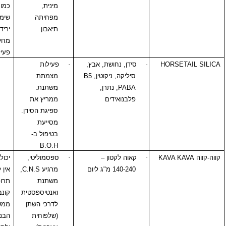
מינית,
כמו בשתיית קפאין.
מפחיתה
שימוש לטווח ארוך:
תיאבון
ירידה בפוריות,
מחלות קרדיאליות,
פעילות קרצינוגנית
HORS
·
סידן, נחושת, אבץ,
·
פעילות
סיליקה, ניקוטין,
B5
מצמתת
PABA
, נתרן,
משתנת.
פלבנואידים
ממריץ את
ספיגת הסידן.
מסייעת
בטיפול ב-
B.O.H
KAVA 
·
קאוה לקטון –
·
ספסמוליטי,
יכול לגרום לערפול.
140-240 מ"ג ליום
מרגיע
C.N.S
,
אין לשלב עם
משתנת
תרופות
ואנטיספסטית
קונבנציונליות
לדרכי השתן
ממשפחת
(שלפוחית
הבנזודיאזפינים או