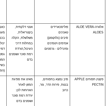
ברקע טיפול
הורמונאלי
כלשהו
ALOE
פוליסכארידים
אנטי דלקתית,
כאבי בטן, גירוי
טאנינים
בקטריאלית,
מערכת עיכול.
סיבים (גלוקומנן)
משלשלת, הקלה
בכמויות גדולות
אנזימים ויטמינים
במחלות דרכי
יכול לגרום צואה
ומינרלים - גרמניום
העיכול,הורדת
דמית, נפריטיס,
רמת סוכר ושומנים
גסטריטיס
בדם
המורגית. לא
בשימוש הריון
(הפלה)
APPL
סיב נמצא בתפוחים,
מאיט את ספיגת
בננות, פירות הדר, גזר,
המזון לאחר
כרוב
הארוחות לכן:
יורדת רמת סוכר
ושומנים בדם