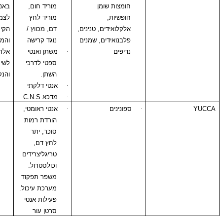
חומצות שומן
מוריד חום,
באנשים הרגישים
חופשיות,
מוריד לחץ
לצמחים ממשפחת
אלקלואידים, טנינים,
דם, מכווץ /
הקיסוסים
פלבנואידים, שמנים
נוגד קרישה
והמורכבים –
נדיפים
·
משתן ואנטי
אלרגיה בעור. לא
ספטי לדרכי
לשימוש בהריון
השתן.
והנקה (הפלה).
·
אנטי דלקתי
·
מדכא
C.N.S
·
ספונינים
·
אנטי ראומטי,
הורדת רמות
סוכר, יתר
לחץ דם,
טריגליצרידים
וכולסטרול.
משפר תפקוד
מערכת עיכול.
פעילות אנטי
סרטן עור