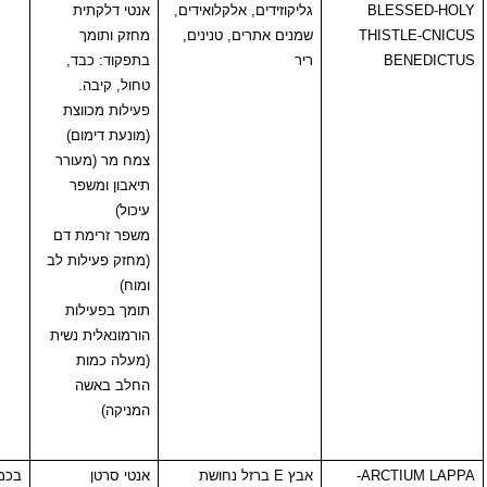
B
גליקוזידים, אלקלואידים,
אנטי דלקתית
THI
שמנים אתרים, טנינים,
מחזק ותומך
ריר
בתפקוד: כבד,
טחול, קיבה.
פעילות מכווצת
(מונעת דימום)
צמח מר (מעורר
תיאבון ומשפר
עיכול)
משפר זרימת דם
(מחזק פעילות לב
ומוח)
תומך בפעילות
הורמונאלית נשית
(מעלה כמות
החלב באשה
המניקה)
AR
-
אבץ
E
ברזל נחושת
אנטי סרטן
בכמויות עודפות