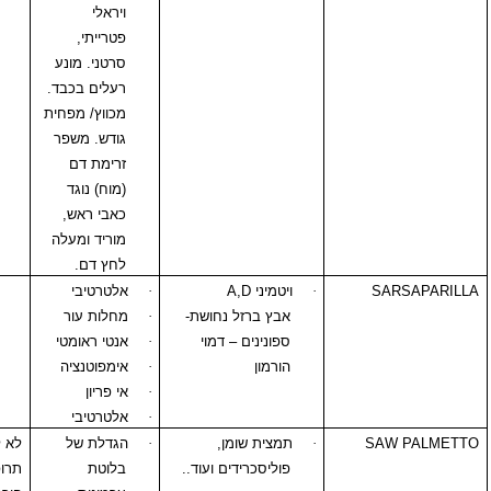
ויראלי
פטרייתי,
סרטני. מונע
רעלים בכבד.
מכווץ/ מפחית
גודש. משפר
זרימת דם
(מוח) נוגד
כאבי ראש,
מוריד ומעלה
לחץ דם.
S
·
ויטמיני
A,D
·
אלטרטיבי
אבץ ברזל נחושת-
·
מחלות עור
ספונינים – דמוי
·
אנטי ראומטי
הורמון
·
אימפוטנציה
·
אי פריון
·
אלטרטיבי
SA
·
תמצית שומן,
·
הגדלת של
לא לשימוש עם
פוליסכרידים ועוד..
בלוטת
תרופות