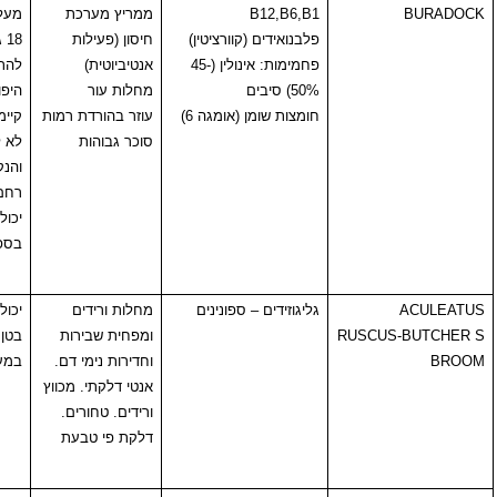
B12,B6,B1
ממריץ מערכת
מעל:
ML
36 ביום.
פלבנואידים (קוורציטין)
חיסון (פעילות
18 גר' ביום יכול
פחמימות: אינולין (45-
אנטיביוטית)
להתערב בטיפולים
50%) סיבים
מחלות עור
היפוגלקמים
חומצות שומן (אומגה 6)
עוזר בהורדת רמות
קיימים.
סוכר גבוהות
לא לשימוש בהריון
והנקה (ממריץ
רחם)
יכול להתערב
בספיגת ברזל
גליגוזידים – ספונינים
מחלות ורידים
יכול לגרום לכאבי
RUSCUS
ומפחית שבירות
בטן ואי נוחות
וחדירות נימי דם.
במערכת העיכול.
אנטי דלקתי. מכווץ
ורידים. טחורים.
דלקת פי טבעת