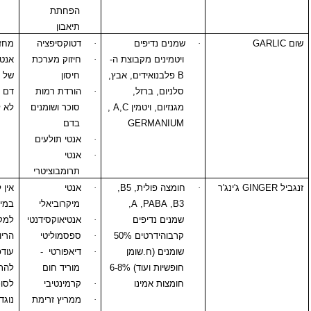
הפחתת
תיאבון
·
שמנים נדיפים
·
דטוקסיפציה
מחזק פעילות
ויטמינים מקבוצת ה-
·
חיזוק מערכת
אנטי-תרומבוציטרית
B
פלבנואידים, אבץ,
חיסון
של אספירין ומדללי
סלניום, ברזל,
·
הורדת רמות
דם אחרים.
מגנזיום, ויטמין
A,C
,
סוכר ושומנים
לא לשימוש בהריון.
GERMANIUM
בדם
·
אנטי תולעים
·
אנטי
תרומבוציטרי
ג'ינג'ר
·
חומצה פולית,
B5
,
·
אנטי
אין להשתמש
B3
,
PABA
,
A
,
מיקרוביאלי
במינונים מעבר
שמנים נדיפים
·
אנטיאוקסידנטי
למקובל – בזמן
קרבוהידרטים 50%
·
ספסמוליטי
הריון. בכמויות
שומנים (ח.שומן
·
דיאפורטי
-
עודפות עלול
חופשיות ועוד) 6-8%
מוריד חום
להתערב בטיפולים
חומצות אמינו
·
קרמינטיבי
לסוכרת, יתר לחץ,
·
ממריץ זרימת
נוגדי קרישה