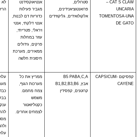
–
סטרולים,
אנטיאוקסידנט
לא לשימוש בזמן
פרואנטוציאנידינים,
מגביר פעילות
הריון
TOM
אלקולואידים, גליקוזידים
כדוריות דם לבנות,
אנטי דלקתי, אנטי
ויראלי, פטרייתי,
עוזר במחלות
פרקים, גידולים
ממאירים, מערכת
חיסונית חלשה
CAPSI
B5 PABA,C,A
ממריץ את כל
עלול לגרום לגירוי
אבץ,
B1,B2,B3,B6
מערכות הגוף,
מערכת העיכול,
קרוטנים, קפסידין
צמח מחמם.
כבד, כליות
משמש
בבליעת כמויות
כקטליזאטור
ענק. עלול
לצמחים אחרים.
להתערב בתרופות
מסוג:
MAOI
ולהורדת לחץ דם.
עלול לעלות