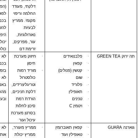
דלקתי, מעודד
(הפלה). יכול לגרום
החלמה וריפוי
לפוטוסנסיטיביטי.
מקומי. ממריץ
בכמות עודפת: יכול
לבעיות
להשפיע על טיפול
נאורולוגיות,
היפוגליקמי קיים.
עור, מפרקים,
יכול להעלות רמות
זרימת דם
כולסטרול
GREE
·
פלבנואידים
·
חיזוק מערכת
לא לשימוש
·
קפאין
חיסון
בכמויות גדולות
·
קטשין (פנולים)
·
מוריד רמות
בזמן הריון והנקה.
·
שום
כולסטרול
לא לשימוש
·
פלוריד
וטריגליצרידים,
באנשים הסובלים
·
תאופילין
דלקת חניכיים,
מהפרעות חרדה
·
טנינים
הורדת רמת
ובעיות קרדיאליות
·
ויטמין
C
סיכון לחלות
בסרטן מערכת
עיכול ועור
·
קפאין תאוברומין
·
ממריץ מעורר,
לא לשימוש בהריון.
·
טאופילין ועוד
ממריץ יכולת
אותם תופעות לוואי