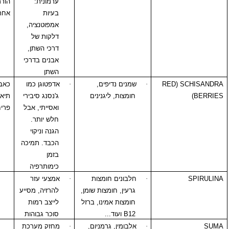
ערמונית:
הורמונאליות
בעיות
אחרות
אמפוטנציה,
דלקות של
דרכי השתן,
אבנים בדרכי
השתן
(
RED
·
שמנים נדיפים,
·
אדפטוגן כמו
כאבי בטן
חומצות, ליגנינים
ג'נסנג סיבירי
תיאבון ירוד
ואסייתי, אבל
פריחה עורית
חלש יותר.
הגנה וניקוי
הכבד. תמיכה
בזמן
כימותרפיה
·
חלבונים חומצות
·
אמצעי עזר
גרעין, חומצות שומן,
להרזיה, מסייע
חומצות אמינו, ברזל
לייצב רמות
B12
ועוד...
סוכר גבוהות
·
אלבומין, גרמניום,
·
מחזק מערכת