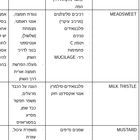
הפה.
·
רכיבים סליצלטים
·
נוגדת חומצה,
אמצעי זהירות כמו
(מרכיב עיקרי)
אנטי ראומטי,
בסליצילטיים
·
פלבנואידים
מצמתת
אחרים.
·
טנינים
(שלשול),
יש להיזהר במתן
·
ויטמין
C
אנטיספטי
לחולים
·
פחמימות
בנוני לדרכי
אסתמתיים.
·
ריר-
MUCILAGE
השתן.
להימנע משימוש
·
מעלה הפרשת
בהריון והנקהץ
חומצה אורית
דרך השתן
·
פלבנואידים-סילמרין
·
הגנה על הכבד
·
אנטי אוקסידנט חזק
מרעלים,
משפר תפקוד
כבד שמן,
מסייע
בפסוריאזיס
·
שמנים נדיפים
·
משפרת עיכול,
עוזרת