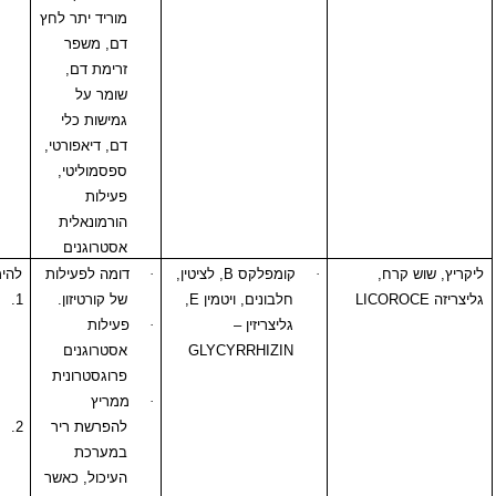
מוריד יתר לחץ
דם, משפר
זרימת דם,
שומר על
גמישות כלי
דם, דיאפורטי,
ספסמוליטי,
פעילות
הורמונאלית
אסטרוגנים
ח,
·
קומפלקס
B
, לציטין,
·
דומה לפעילות
להימנע משימוש:
LIC
חלבונים, ויטמין
E
,
של קורטיזון.
1.
באנשים
גליצריזין –
·
פעילות
הנוטלים
GLYCYRRHIZIN
אסטרוגנים
תרופות
פרוגסטרונית
הורמונאליות
·
ממריץ
סטרואידליות
להפרשת ריר
2.
בחולי סוכרת,
במערכת
י.ל.ד,
העיכול, כאשר
גלאוקומה.