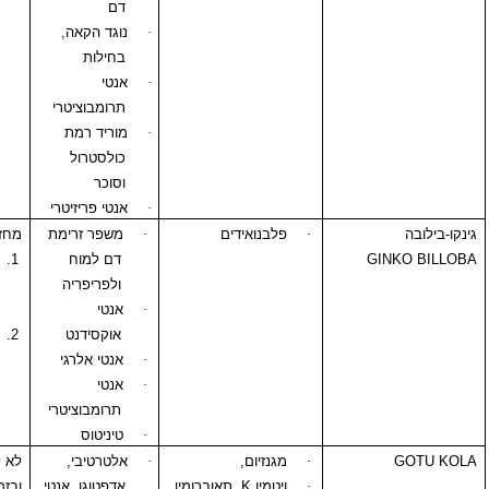
דם
·
נוגד הקאה,
בחילות
·
אנטי
תרומבוציטרי
·
מוריד רמת
כולסטרול
וסוכר
·
אנטי פריזיטרי
·
פלבנואידים
·
משפר זרימת
מחזק פעילות:
GI
דם למוח
1.
משתנים
ולפריפריה
אחרים מכל
·
אנטי
סוג שהוא.
אוקסידנט
2.
היפוגליצמית
·
אנטי אלרגי
של תרופות
·
אנטי
אחרות אשר
תרומבוציטרי
נלקחו לפניו
·
טיניטוס
·
מגנזיום,
·
אלטרטיבי,
לא לשימוש בהריון
·
ויטמין
K
, תאוברומין
אדפטוגן, אנטי
ובזמן הנקה