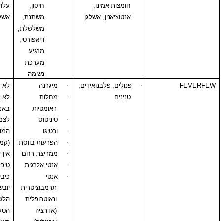
חומצות אמינו,
חיסון,
עלול לגרום לחוסר
אנטוציאנין, אשלגן
משתנת,
אשלגן.
משלשלת,
דיאפורטי,
מרגיע
מערכת
נשימה
·
פנולים, פלבנואידים,
·
מיגרנה
לא לשימוש בהריון.
טנינים
·
מחלות
לא לשימוש
ראומטיות
באנשים הרגישים
·
טיניטוס
לצמחים ממשפחת
·
ורטיגו
המורכבים
·
הפרעות בווסת
(קמומיל, אכילאה).
·
ממריצת רחם
אין להוסיף בזמן
·
אנטי אלרגית
טיפול עם
NSAID
.
·
אנטי
כיבים, פצעים ,
תרמבוציטרית
יובש בלוע ועל
ונאוטרופלית
הלשון. איבוד
(אדרציה
הטעם. נפיחות של