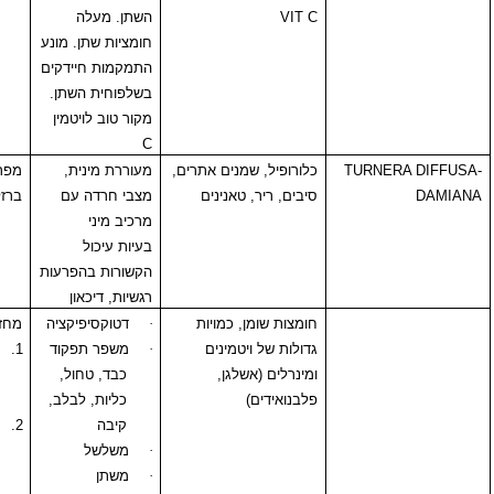
VIT C
השתן. מעלה
חומציות שתן. מונע
התמקמות חיידקים
בשלפוחית השתן.
מקור טוב לויטמין
C
TURNE
כלורופיל, שמנים אתרים,
מעוררת מינית,
מפריע לספיגת
סיבים, ריר, טאנינים
מצבי חרדה עם
ברזל
מרכיב מיני
בעיות עיכול
הקשורות בהפרעות
רגשיות, דיכאון
חומצות שומן, כמויות
·
דטוקסיפיקציה
מחזק פעילות:
גדולות של ויטמינים
·
משפר תפקוד
1.
משתנים
ומינרלים (אשלגן,
כבד, טחול,
אחרים מכל
פלבנואידים)
כליות, לבלב,
סוג שהוא.
קיבה
2.
היפוגליצמית
·
משלשל
של תרופות
·
משתן
אחרות אשר