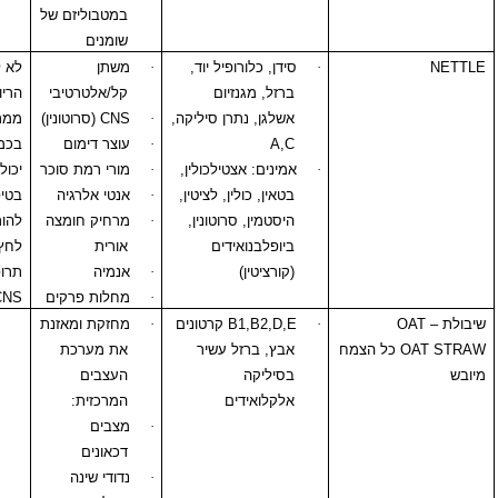
במטבוליזם של
שומנים
·
סידן, כלורופיל יוד,
·
משתן
לא לשימוש בזמן
ברזל, מגנזיום
קל/אלטרטיבי
הריון (הפלה,
אשלגן, נתרן סיליקה,
·
CNS
(סרוטונין)
ממריץ רחם).
A,C
·
עוצר דימום
בכמויות עודפות
·
אמינים: אצטילכולין,
·
מורי רמת סוכר
יכול להפריע
בטאין, כולין, לציטין,
·
אנטי אלרגיה
בטיפולים לסכרת,
היסטמין, סרוטונין,
·
מרחיק חומצה
להורדה או העלאת
ביופלבנואידים
אורית
לחץ דם. יכול לחזק
(קורציטין)
·
אנמיה
תרופות המדכאות
·
מחלות פרקים
CNS
·
B1,B2,D,E
קרטונים
·
מחזקת ומאזנת
ל הצמח
אבץ, ברזל עשיר
את מערכת
בסיליקה
העצבים
אלקלואידים
המרכזית:
·
מצבים
דכאונים
·
נדודי שינה