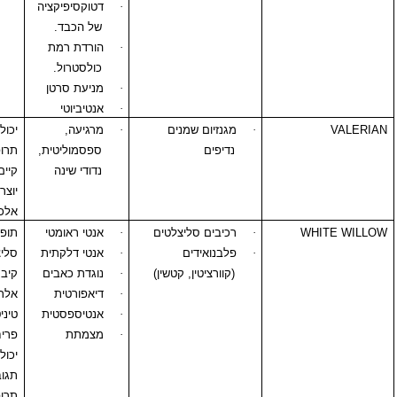
·
דטוקסיפיקציה
של הכבד.
·
הורדת רמת
כולסטרול.
·
מניעת סרטן
·
אנטיביוטי
·
מגנזיום שמנים
·
מרגיעה,
יכולה לחזק טיפול
נדיפים
ספסמוליטית,
תרופתי מרגיע
נדודי שינה
קיים. ולריאנה לא
יוצרת סינרגיזם עם
אלכוהול.
W
·
רכיבים סליצלטים
·
אנטי ראומטי
תופעות לוואי של
·
פלבנואידים
·
אנטי דלקתית
סליצילט, גירוי
(קוורציטין, קטשין)
·
נוגדת כאבים
קיבתי וכלייתי,
·
דיאפורטית
אלרגיה, דם בצואה,
·
אנטיספסטית
טיניטוס, בחילות,
·
מצמתת
פריחה בעור,
יכולות להיות
תגובות בין
תרופותיות: נוגדי