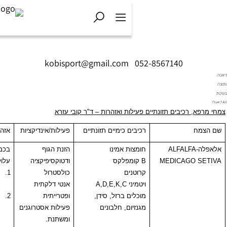
kobisport@gmail.com
|
052-856714
ם תזונתיים פעילות ואזהרות – ד"ר קובי עזרא
רכיבים כימיים תזונתיים
פעילות/אינדיקציות
אזהרות
ALF
חומצות אמינו
הזנת הגוף
בכמויות עודפות
MEDI
B
קומפלקס
ודטוקסיפיקציה
עלולה להשפיע:
קרוטנים
כולסטרול
1.
על מערכת
ויטמיני
A,D,E,K,C
אנטי דלקתית
הקרישה.
מוכלים ברזל, סידן,
ופטרייתית
2.
מערכת
מגנזיום, חלבונים
פעילות אסטרוגנים
הורמונאלית
ומשתנת.
בייחוד אם קיים