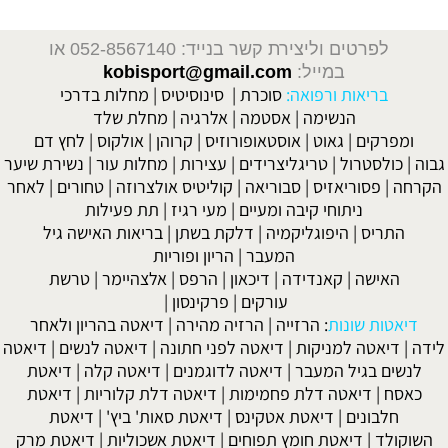
ליצירת קשר בנייד: 052-8567140
או
במייל:
kobisport@gmail.com
ת ורפואה:
סוכרת
|
סינוסיטיס
|
מחלות בדרכי
נשימה
|
אסטמה
|
אלרגיה
|
מחלת שלד
גאוט
|
אוסטאופורוזיס
|
קרוהן
|
אולקוס
|
לחץ דם
ל
|
טריגליצרידים
|
עצירות
|
מחלות עור
|
נשירת שיער
יאזיס
|
סבוריאה
|
קוליטיס אולצרוזה
|
טחורים
|
לאחר
תוחי קיבה ומעיים
| מעי רגיז |
תת פעילות
היפוגליקמיה
|
דלקת בשתן
|
בריאות האישה גיל
המעבר
|
הריון ופוריות
קאנדידה
|
דיכאון
|
הרפס
|
אלצהיימר
|
טרשת
עורקים
|
פרקינסון
|
נות
:
הרזייה
|
הרזיה מהירה
|
דיאטה בהריון ולאחר
למניקות
|
דיאטה לפני חתונה
|
דיאטה לנשים
|
דיאטה
ל המעבר
|
דיאטה לדוגמנים
|
דיאטה קלה
|
דיאטת
טה דלת פחמימות
|
דיאטה דלת קלוריות
|
דיאטת
ם
|
דיאטת אטקינס
|
דיאטת סאות' ביץ'
|
דיאטת
אטת חומץ תפוחים
|
דיאטת אשכוליות
|
דיאטת מרק