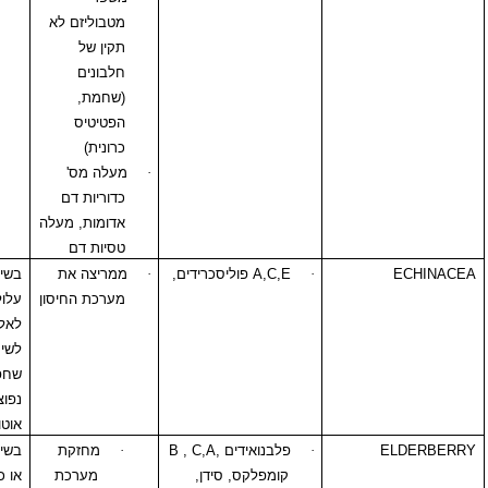
מטבוליזם לא
תקין של
חלבונים
(שחמת,
הפטיטיס
כרונית)
·
מעלה מס'
כדוריות דם
אדומות, מעלה
טסיות דם
·
A,C,E
פוליסכרידים,
·
ממריצה את
בשימוש לטווח ארוך
מערכת החיסון
עלול לגרום
לאלרגיה.לא
לשימוש בזמן
שחפת, טרשת
נפוצה-
MS
, מחלות
אוטואמוניות, איידס
·
פלבנואידים
C,A,
,
B
·
מחזקת
בשימוש לטווח ארוך
קומפלקס, סידן,
מערכת
או כמויות עודפות.