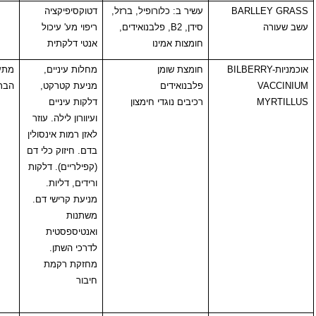
BAR
עשיר ב: כלורופיל, ברזל,
דטוקסיפיקציה
סידן,
B2
, פלבנואידים,
ריפוי מע' עיכול
חומצות אמינו
אנטי דלקתית
BILB
חומצת שומן
מחלות עיניים,
מתערב בספיגת
פלבנואידים
מניעת קטרקט,
הברזל
רכיבים נוגדי חימצון
דלקות עיניים
ועיוורון לילה. עוזר
לאזן רמות אינסולין
בדם. חיזוק כלי דם
(קפילריים). דלקות
ורידים, דליות.
מניעת קרישי דם.
משתנות
ואנטיספסטית
לדרכי השתן.
מחזקת רקמת
חיבור