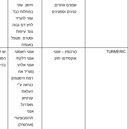
שמנים אתרים,
חיסון. עוזר
טנינים וספונינים
במחלות כבד.
עוזר להוריד
לחץ דם גבוה.
נוגד עייפות
וסטרס. מטפל
באנמיה
·
כורכומין – אנטי
·
אנטי ראומטי.
יש להימנע באנשים
אוקסידנט חזק
·
אנטי דלקתי.
הסובלים מאבנים
·
אנטי אלרגי.
בכיס מרה.
·
(מוריד את
רמת היסטמין)
כנראה ע"י
העלאת
קורטיזון
מאדרנל.
·
אנטי
תרומבוציטרי
(אגרגציה).