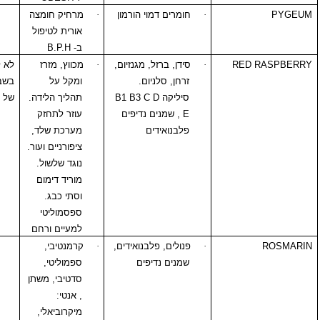
·
חומרים דמוי הורמון
·
מרחיק חומצה
אורית לטיפול
ב-
B.P.H
RED
·
סידן, ברזל, מגנזיום,
·
מכווץ, מזרז
לא לשימוש
זרחן, סלניום.
ומקל על
בשבועות הראשונים
סיליקה
B1 B3 C D
תהליך הלידה.
של הריון.
E
, שמנים נדיפים
עוזר לתחזק
פלבנואידים
מערכת שלד,
ציפורניים ועור.
נוגד שלשול.
מוריד דימום
וסתי כבג.
ספסמוליטי
למעיים ורחם
·
פנולים, פלבנואידים,
·
קרמנטיבי,
שמנים נדיפים
ספמוליטי,
סדטיבי, משתן
, אנטי:
מיקרוביאלי,