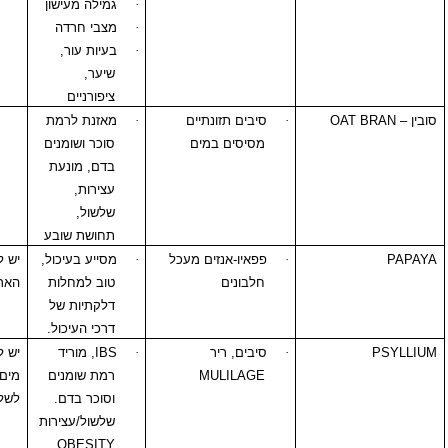
·
גמילה מעישון
·
מצבי חרדה
·
בעיות עור,
שיער,
ציפורניים
OA
·
סיבים תזונתיים
·
מאזנת לרמת
מסיסים במים
סוכר ושומנים
בדם, מונעת
עצירות,
שלשול,
תחושת שובע
·
פפאיו-אנזים מעכל
·
מסייע בעיכול,
יש ליטול עם
חלבונים
טוב למחלות
הארוחה
דלקתיות של
דרכי העיכול.
·
סיבים, ריר
·
IBS
, מוריד
יש ליטול עם הרבה
MULILAGE
רמת שומנים
מים לעצירות,
וסוכר בדם.
לשלשול מעט מים.
שלשול/עצירות
OBESITY