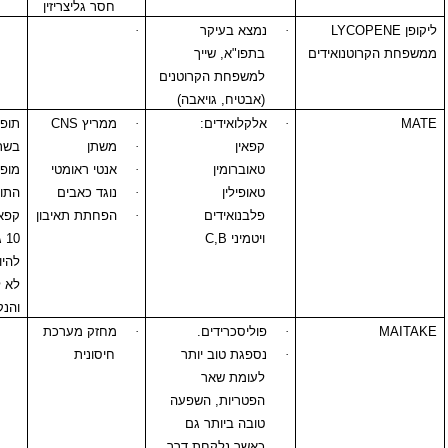
חסר גליצריזין
LY
·
נמצא בעיקר
·
ואידים
בתפו"א, שייך
למשפחת הקרוטנים
(אבטיח, גויאבה)
·
אלקלואידים:
·
ממריץ
CNS
תופעות לוואי כמו
קפאין
·
משתן
בשתיית קפה
טאוברומין
·
אנטי ראומטי
מופרזת
טאופילין
·
נוגד כאבים
התוויות נגד כמו
פלבנואידים
·
הפחתת תאיבון
קפאין.
ויטמיני
C,B
10 גר' קפאין יכול
להיות מנת מוות.
לא לשימוש בהריון
והנקה.
·
פוליסכרידים.
·
מחזק מערכת
·
נספגת טוב יותר
חיסונית
לעומת שאר
הפטריות, השפעה
טובה ביותר גם
כאשר נלקחת דרך