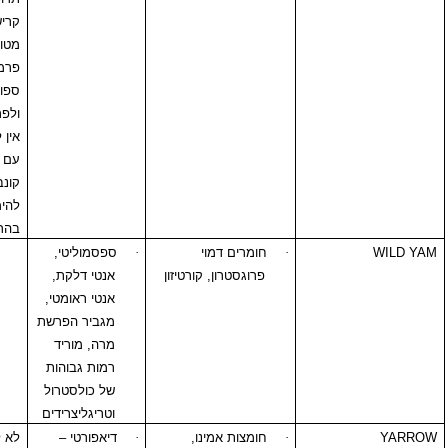
קרישה,
מטוטרקסט,
פרמין,פניטואין,
ספורונולקטון,
ולפרואט
אין להשתמש ביחד
עם סליצליטים
קונבנציונליים
להימנע משימוש
בהריון והנקה.
·
חומרים דמוי
·
ספסמוליטי,
פרוגסטרון, קורטיזון
אנטי דלקת,
אנטי ראומטי,
מגביר הפרשת
מרה, מוריד
רמות גבוהות
של כולסטרול
וטריגליצרידים
·
חומצות אמינו,
·
דיאפורטי –
לא לשימוש