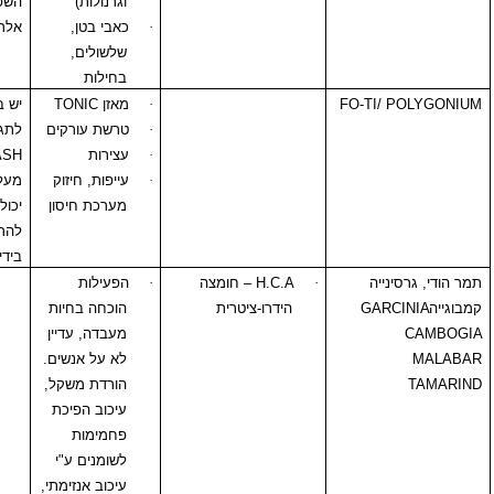
וגרנולות)
השפתיים, תגובות
·
כאבי בטן,
אלרגיות.
שלשולים,
בחילות
FO-TI/
·
מאזן
TONIC
יש באפשרות
·
טרשת עורקים
לתגובה אלרגית –
·
עצירות
SKIN RASH
.
·
עייפות, חיזוק
מעל 10 גרם ביום
מערכת חיסון
יכול לגרום
להרגשת נימול
בידיים ורגליים.
ייה
·
H.C.A
– חומצה
·
הפעילות
GAR
הידרו-ציטרית
הוכחה בחיות
מעבדה, עדיין
לא על אנשים.
הורדת משקל,
עיכוב הפיכת
פחמימות
לשומנים ע"י
עיכוב אנזימתי,