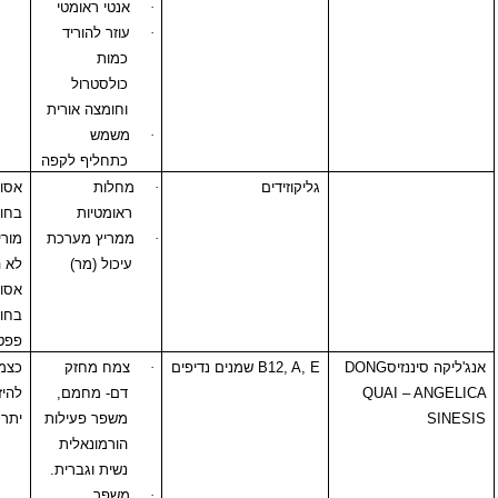
·
אנטי ראומטי
נלקחו לפניו.
·
עוזר להוריד
כמות
כולסטרול
וחומצה אורית
·
משמש
כתחליף לקפה
גליקוזידים
·
מחלות
אסור לשימוש
ראומטיות
בחולי סכרת כי
·
ממריץ מערכת
מוריד רמת סוכר,
עיכול (מר)
לא הוכח קלינית.
אסור לשימוש
בחולים עם מחלה
פפטית ו-
I.B.D
ס
DONG
B12, A, E
שמנים נדיפים
·
צמח מחזק
כצמח יחיד יש
QUA
דם- מחמם,
להיזהר בחולים עם
משפר פעילות
יתר לחץ דם
הורמונאלית
נשית וגברית.
·
משפר