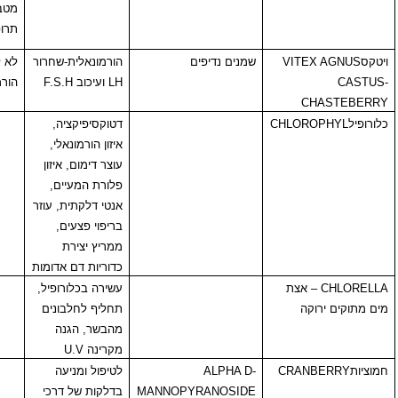
מטבוליזם של
תרופות בכבד.
VITE
שמנים נדיפים
הורמונאלית-שחרור
לא לשימוש תרופות
LH
ועיכוב
F.S.H
הורמונאליות
C
CHLOR
דטוקסיפיקציה,
איזון הורמונאלי,
עוצר דימום, איזון
פלורת המעיים,
אנטי דלקתית, עוזר
בריפוי פצעים,
ממריץ יצירת
כדוריות דם אדומות
 אצת
עשירה בכלורופיל,
קה
תחליף לחלבונים
מהבשר, הגנה
מקרינה
U.V
CRAN
ALPHA D-
לטיפול ומניעה
MANNOPYRANOSIDE
בדלקות של דרכי