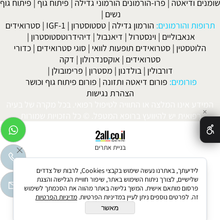
שומנים ודיאטה
|
פרו-הורמונים הורמוני גדילה
|
פיתוח גוף
|
פיתוח גוף
נשים
|
תרופות והורמונים:
הורמון גדילה
|
טסטוסטרון
|
IGF-1
|
סטרואידים
אנאבוליים
|
וינסטרול
|
דיאנבול
|
דיהידרוטסטוסטרון
|
הלוטסטין
|
סטרואידים תופעות לוואי
|
סוגי סטרואידים
|
כדורי
סטרואידים
|
אוקסנדרולון
|
דקה
דורבולין
|
בולדנון
|
מסטרון
|
פרימובולן
|
פורומים:
פורום דיאטה ותזונה
|
פורום פיתוח גוף וכושר
הצהרת נגישות
המידע אינו המלצה או התוויה לטיפול רפואי. בכל מקרה של בעיה
✕
רפואית יש להיוועץ ברופא המטפל. © כל הזכויות שמורות.
בניית אתרים
לידיעתך, באתרנו נעשה שימוש בקבצי Cookies, לרבות של צדדים
שלישיים, לצורך ניתוח השימוש באתר, שיפור חוויית הגלישה והצגת
פרסום מותאם אישית. המשך גלישה באתר מהווה את הסכמתך לשימוש
זה. לפרטים נוספים ניתן לעיין במדיניות הפרטיות.
מדיניות הפרטיות
מאשר