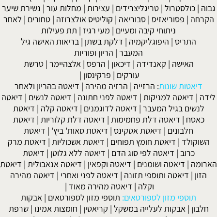
גבוה
|
כולסטרול
|
טריגליצרידים
|
עצירות
|
מחלות עור
|
נשירת שיער
הקרחה
|
פסוריאזיס
|
סבוריאה
|
קוליטיס אולצרוזה
|
טחורים
|
לאחר
ניתוחי קיבה ומעיים
| מעי רגיז |
תת פעילות
התריס
|
היפוגליקמיה
|
דלקת בשתן
|
בריאות האישה גיל
המעבר
|
הריון ופוריות
האישה
|
קאנדידה
|
דיכאון
|
הרפס
|
אלצהיימר
|
טרשת
עורקים
|
פרקינסון
|
דיאטות שונות
:
הרזייה
|
הרזיה מהירה
|
דיאטה בהריון ולאחר
לידה
|
דיאטה למניקות
|
דיאטה לפני חתונה
|
דיאטה לנשים
|
דיאטה
לנשים בגיל המעבר
|
דיאטה לדוגמנים
|
דיאטה קלה
|
דיאטת
כאסח
|
דיאטה דלת פחמימות
|
דיאטה דלת קלוריות
|
דיאטת
חלבונים
|
דיאטת אטקינס
|
דיאטת סאות' ביץ'
|
דיאטת
השוקולד
|
דיאטת חומץ תפוחים
|
דיאטת אשכוליות
|
דיאטת מרק
כרוב
|
דיאטה לפי סוג הדם
|
דיאטה ללא גלוטן
|
דיאטת
הארומה
|
דיאטה ושומנים
|
דיאטה וקפאין
|
דיאטה אנאבולית
|
דיאטת
הזון
|
דיאטה ותוספי תזונה
|
דיאטה לפני ואחרי
|
דיאטה מהירה
וקלה
|
דיאטה מהירה מאוד
|
תוספי מזון לספורטאים:
תוספי מזון לספורטאים
|
אבקות
חלבון
|
אבקות לעלייה במשקל
|
קריאטין
|
חומצות אמינו
|
שרפת