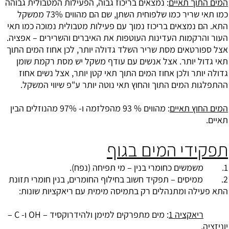
המים התוך תאיים
: נמצאים בריכוז גבוה, הפעילות המטבולית גבוהה
כמו תאי שריר כמו שלפוחית השתן, שם הם מהווים 73% ממשקל
התא. הם נמצאים בריכוז נמוך עם פעילות מטבולית נמוכה כמו תאי
העור והרקמות העדינות העוטפות את האיברים והשרירים – אפציה.
אצל ספורטאים מסת שריר השלד גדולה יותר, לכן אחוז המים התוך
תאי גדול יותר. אצל אנשים עם עודף משקל יש מסת רקמת שומן
גדולה יותר ולכן אחוז המים התוך תאי קטן יותר, אצל נשים אחוז
ההתפלגות המים התוך והחוץ תאי נוטה יותר ע"פ שיווי המשקל.
המים החוץ תאיים
: מהווים % 93 מהפלזמה ו- 97% מהנוזלים הבין
תאיים.
תפקידי המים בגוף
1. משמשים כחומרי בנין – מי תפיחה (נפח).
2. ממיסים – תפקיד חשוב בחילוף החומרים, בנין חומרי תזונת
התא פעילה ומתנהלים רק בתמיסה מימית עם ריאקציות שונות:
ריאקציה 1
: מים מתפרקים למימן ולהידרוקסיד – OH ו- C –
יוניזציה.