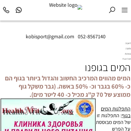
kobisport@gmail.com
|
052-8567140
דיאטה
ותזונה
בשיטת
Diet2All:
המים בגופנו
המדע
שמאחורי
הגוף
המים מהווים המרכיב החשוב והגדול ביותר בגוף הם
המושלם.
כ- 60% בגבר וכ- 50% באשה. (גבר משקל גוף
ממוצע של 70 ק"ג מכיל כ- 40 ליטר מים).
התפלגות המים
בגוף
: התפלגות זו
של ה
מים
מבוססת
על הפרש