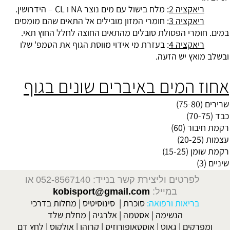
ריאקציה 2
: מלח בישול עם מים נוצר NA ו CL – הידרושין.
ריאקציה 3
: חומרי המזון מובילים אל התאים שהם מומסים
במים. חומרי הפסולת סובלים מהתאים החוצה לחלל החוץ תאי.
ריאקציה 4
: בעזרת מי אידוי מווסת הגוף את הטמפ' שלו
ובשלב מואץ יש הזעה.
אחוז המים באיברים שונים בגוף
שרירים (75-80)
כבד (70-75)
רקמת חיבור (60)
עצמות (20-25)
רקמת שומן (15-25)
שיניים (3)
לפרטים וליצירת קשר בנייד: 052-8567140
או
במייל:
kobisport@gmail.com
בריאות ורפואה:
סוכרת
|
סינוסיטיס
|
מחלות בדרכי
הנשימה
|
אסטמה
|
אלרגיה
|
מחלת שלד
ומפרקים
|
גאוט
|
אוסטאופורוזיס
|
קרוהן
|
אולקוס
|
לחץ דם