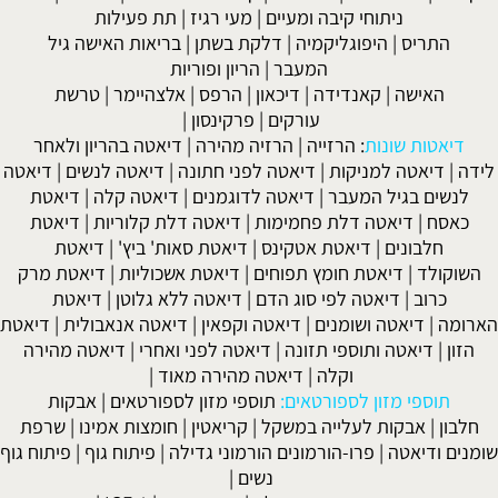
ניתוחי קיבה ומעיים
| מעי רגיז |
תת פעילות
התריס
|
היפוגליקמיה
|
דלקת בשתן
|
בריאות האישה גיל
המעבר
|
הריון ופוריות
האישה
|
קאנדידה
|
דיכאון
|
הרפס
|
אלצהיימר
|
טרשת
עורקים
|
פרקינסון
|
דיאטות שונות
:
הרזייה
|
הרזיה מהירה
|
דיאטה בהריון ולאחר
לידה
|
דיאטה למניקות
|
דיאטה לפני חתונה
|
דיאטה לנשים
|
דיאטה
לנשים בגיל המעבר
|
דיאטה לדוגמנים
|
דיאטה קלה
|
דיאטת
כאסח
|
דיאטה דלת פחמימות
|
דיאטה דלת קלוריות
|
דיאטת
חלבונים
|
דיאטת אטקינס
|
דיאטת סאות' ביץ'
|
דיאטת
השוקולד
|
דיאטת חומץ תפוחים
|
דיאטת אשכוליות
|
דיאטת מרק
כרוב
|
דיאטה לפי סוג הדם
|
דיאטה ללא גלוטן
|
דיאטת
הארומה
|
דיאטה ושומנים
|
דיאטה וקפאין
|
דיאטה אנאבולית
|
דיאטת
הזון
|
דיאטה ותוספי תזונה
|
דיאטה לפני ואחרי
|
דיאטה מהירה
וקלה
|
דיאטה מהירה מאוד
|
תוספי מזון לספורטאים:
תוספי מזון לספורטאים
|
אבקות
חלבון
|
אבקות לעלייה במשקל
|
קריאטין
|
חומצות אמינו
|
שרפת
שומנים ודיאטה
|
פרו-הורמונים הורמוני גדילה
|
פיתוח גוף
|
פיתוח גוף
נשים
|