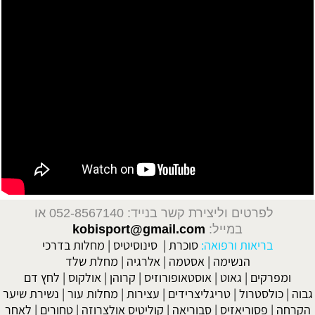
לפרטים וליצירת קשר בנייד: 052-8567140
או
במייל:
kobisport@gmail.com
בריאות ורפואה:
סוכרת
|
סינוסיטיס
|
מחלות בדרכי
הנשימה
|
אסטמה
|
אלרגיה
|
מחלת שלד
ומפרקים
|
גאוט
|
אוסטאופורוזיס
|
קרוהן
|
אולקוס
|
לחץ דם
גבוה
|
כולסטרול
|
טריגליצרידים
|
עצירות
|
מחלות עור
|
נשירת שיער
הקרחה
|
פסוריאזיס
|
סבוריאה
|
קוליטיס אולצרוזה
|
טחורים
|
לאחר