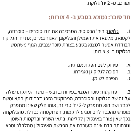
ומורכב מ- 2 יח' גלוקוז.
חד סוכר: נמצא בטבע ב- 4 צורות:
1.
גלוקוז
: היח' הבסיסית המרכיבה את הדו סוכרים – סוכרוזה,
לקטואז, מלטאז את העמילן והגליקוגן האגור באדם, את יח' הגלוקוז
הבודדת אפשר למצוא בטבע בצורת סוכר ענבים, הגוף משתמש
בגלוקוז ב- 3 צורות:
א. פירוק לשם הפקת אנרגיה.
ב. הפיכה לגליקוגן ואגירתו.
ג. הפיכה לשומן.
2.
פרוקטוז
: סוכר המצוי בפירות ובדבש – כושר המתקתו עולה
על זה של הגלוקוז והסוכרוזה, הפרוקטוז נספג דרך דופן התא ומשם
לכבד ושם הוא מתפרק ל-2 יח' טריוזה, אותו חלק שאינו מתפרק
מופרש מהכבד לדם ומגיע לרקמות, הפרוקטוזה נבדלת מהגלוקוזה
בכך שאין צורך באינסולין לקליטתו בתאי השריר וברקמות השומן
ונוכחותה בדם אינה מעוררת את הפרשת האינסולין מהלבלב ומכאן