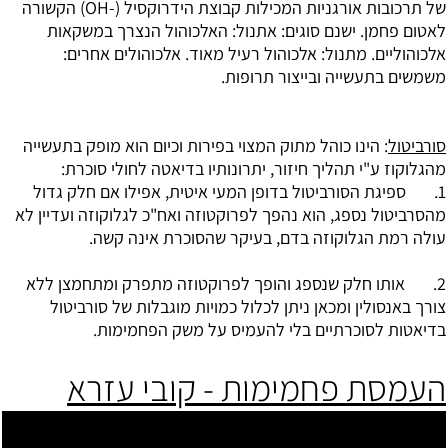
של תרכובות אורגניות המכילות קבוצת הידרוקסיל (-OH) הקשורה
לאטום פחמן. ישנם סוגים: אתנול: האלכוהול הנצרך במשקאות
אלכוהוליים. מתנול: אלכוהול רעיל מאוד. אלכוהולים אחרים:
משמשים בתעשייה ובייצור תרופות.
סורביטול
: הינו כוהל מתוק המצוי בפירות וכיום הוא מופק בתעשייה
מהגלוקוז ע"י תהליך חיזור, יתרונותיו בדיאטה לחולי סוכרת:
1. ספיגת הסורביטול בדופן המעי איטית, אפילו אם חלק גדול
מהסרביטול נספג, הוא נהפך לפרוקטוזה ואח"כ לגלוקוזה ועדיין לא
עולה רמת הגלוקוזה בדם, בעיקר שהסוכרת אינה קשה.
2. אותו חלק שנספג והופך לפרוקטוזה מתפרק ומתחמצן ללא
צורך באנסולין ומכאן ניתן לכלול כמויות מוגבלות של סורביטול
בדיאטות לסוכרתיים בלי להעמיס על משק הפחמימות.
העמסת פחמימות - קובי עזרא