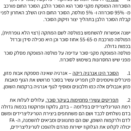
הסוכרוזה המופקת מקני סוכר הוא הסוכר הלבן, הסוכר החום מורכב
מ- 95% סוכרוזה ו- 5% מולסה, הסוכר החום הינו השלב האחרון לפני
קבלת הסוכר הלבן בתהליך יצור וזיקוק הסוכר.
ישנה אפשרות להשתמש במולסה לשם המתקה (רצוי הלא גופרתית),
המולסה מורכבת מ-55-65 אחוז סוכר וכן היא מכילה סידן וברזל
בכמות גדולה.
מולסה המופקת מקני סוכר עדיפה על מולסה המופקת מסלק סוכר
מפני שיש החסרונות בשימוש לסוכרוז.
1.
הסוכר הינו אנרגיה ריקה
– אנרגיה שאינה מספקת אבות מזון,
מינרלים וויטמינים לכן תפריט עשיר בסוכר מרושש את הגוף מאבות
מזון אנבולים אלה כמו חלבונים ומוסיף לגוף אנרגיה ברקמות השומן.
2.
תפריטים עשירי פחמימות בעיקר סוכר
, עלולים לעלות את
רמת הטריגליצרידים בפלזמה – בדם, גלוקוז ופרוקטוז בכמות גדולה
בדם נשלחים לכבד ושם הם משתתפים ביצירת ה
טריגליצרידים
ומשם
לדם ולרקמות השומן, שם הם מתנוונים ומביאים להשמנה, ה- FA
יכולה לקלוט את הגלוקוז ישירות מהדם ולהופכו לטריגליצרידים,