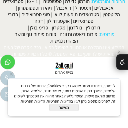
תרופות והורמונים:
הורמון גדילה
|
טסטוסטרון
|
IGF-1
|
סטרואידים
אנאבוליים
|
וינסטרול
|
דיאנבול
|
דיהידרוטסטוסטרון
|
הלוטסטין
|
סטרואידים תופעות לוואי
|
סוגי סטרואידים
|
כדורי
סטרואידים
|
אוקסנדרולון
|
דקה
דורבולין
|
בולדנון
|
מסטרון
|
פרימובולן
|
פורומים:
פורום דיאטה ותזונה
|
פורום פיתוח גוף וכושר
הצהרת נגישות
המידע אינו המלצה או התוויה לטיפול רפואי. בכל מקרה של בעיה
✕
רפואית יש להיוועץ ברופא המטפל. © כל הזכויות שמורות.
בניית אתרים
לידיעתך, באתרנו נעשה שימוש בקבצי Cookies, לרבות של צדדים
שלישיים, לצורך ניתוח השימוש באתר, שיפור חוויית הגלישה והצגת
פרסום מותאם אישית. המשך גלישה באתר מהווה את הסכמתך לשימוש
זה. לפרטים נוספים ניתן לעיין במדיניות הפרטיות.
מדיניות הפרטיות
מאשר