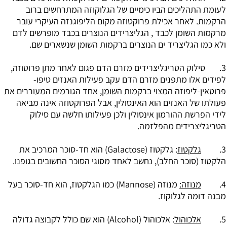
לעומת התהליכים הביו כימיים של הגלוקוזה המתרחשים ברוב
הרקמות. לאחר אכילת פרוקטוזה מקום הליפוגנזה העיקרי עובר
מרקמות השומן לכבד , הגליצרידים הנוצרים בכבד מופרשים לדם
ולא כמו הגליצריד ים הנוצרים ברקמות השומן שנשארים שם.
3. סילוק הטריגליצרידים מזרם הדם פגום לאחר מתן פרוטוזה,
לפידים אלו מתפנים מזרם הדם עקב פעילות האנזים טיפו-
פרוטאין-ליפוזה המצוי ברקמות השומן, אחד הגורמים המעוררים את
פעולתו של האנזים הוא האינסולין, אבל הפרוקטוזה אינה מביאה
לידי הפרשת ההורמון אינסולין ולכן פעילותו חלשה עם סילוק
הטריגליצרידים מהפלזמה.
3.
גלקטוז
: גלקטוז (Galactose) הוא חד-סוכר המרכיב את
הלקטוז (סוכר החלב), נחשב לאחד מסוגי הסוכר החשובים בגופנו.
4.
מנוזה:
מנוזה (Mannose) כמו הגלקטוז, הוא חד-סוכר בעל
מבנה דומה לגלוקוז.
5.
אלכוהול
: אלכוהול (Alcohol) הוא שם כולל לקבוצה גדולה