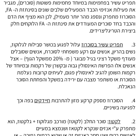
תפריט עשיר בפחמימות במיוחד פחמימות פשוטות (סוכרים), מגביר
את פעילות אנזימי הכבד המפעילים שלבים שונים בסינתזת ה- FA,
הסוכרוז מתפרק ונספג מהר יותר מעמילן, לכן הוא מציף את הדם
והכבד בחד סוכרים המעודדים את סינתזת ה- FA הלוקחים חלק
ביצירת הטריגליצרידים.
3.
תפריט עשיר בסוכרוז
עלול לפגוע בכושר סבילות לגלוקוז,
נשים בהריון, אנשים עם רקע משפחתי לסוכרת, אנשים שסובלים
מעודף משקל רציני בגיל מבוגר ( מ- 20% ממשקל הגוף) – אצל
אנשים אלו הפרשת האינסולין גבוה ובקשרן של רקמות ובמיוחד של
רקמות השומן להגיב לאינסולין פגום, לעיתים קרובות נעלמת
הסוכרת או משתפר מצבה עם ירידה במשקל והפחתת הסוכר
הנאכלת.
4. הסוכרוז מספק קרקע מזון להתרבות
חיידקים
בפה וכך
לפגיעה בשיניים.
2.
לקטוז
: סוכר החלב (
לקוטז
) מורכב מגלוקוז + גלקטוז, הוא
מתפרק ע"י אנזים שנקרא לקטאז ושנמצא במעיים
לאנשים רבים ישנו חסר באנזים זה או שהוא בכמות נמוכה – אי