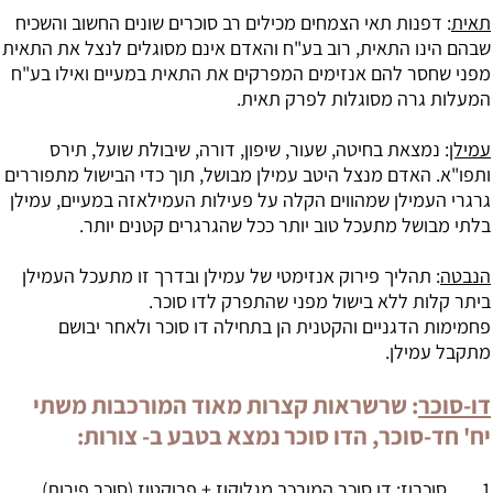
תאית
: דפנות תאי הצמחים מכילים רב סוכרים שונים החשוב והשכיח
שבהם הינו התאית, רוב בע"ח והאדם אינם מסוגלים לנצל את התאית
מפני שחסר להם אנזימים המפרקים את התאית במעיים ואילו בע"ח
המעלות גרה מסוגלות לפרק תאית.
עמילן
: נמצאת בחיטה, שעור, שיפון, דורה, שיבולת שועל, תירס
ותפו"א. האדם מנצל היטב עמילן מבושל, תוך כדי הבישול מתפוררים
גרגרי העמילן שמהווים הקלה על פעילות העמילאזה במעיים, עמילן
בלתי מבושל מתעכל טוב יותר ככל שהגרגרים קטנים יותר.
הנבטה
: תהליך פירוק אנזימטי של עמילן ובדרך זו מתעכל העמילן
ביתר קלות ללא בישול מפני שהתפרק לדו סוכר.
פחמימות הדגניים והקטנית הן בתחילה דו סוכר ולאחר יבושם
מתקבל עמילן.
דו-סוכר
: שרשראות קצרות מאוד המורכבות משתי
יח' חד-סוכר, הדו סוכר נמצא בטבע ב- צורות:
1.
סוכרוז
: דו סוכר המורכב מגלוקוז + פרוקטוז (סוכר פירות),