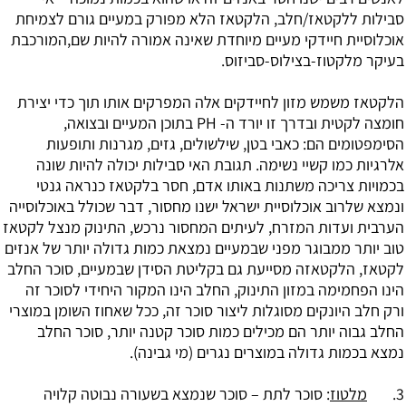
סבילות ללקטאז/חלב, הלקטאז הלא מפורק במעיים גורם לצמיחת
אוכלוסיית חיידקי מעיים מיוחדת שאינה אמורה להיות שם,המורכבת
בעיקר מלקטוז-בצילוס-סביזוס.
הלקטאז משמש מזון לחיידקים אלה המפרקים אותו תוך כדי יצירת
חומצה לקטית ובדרך זו יורד ה- PH בתוכן המעיים ובצואה,
הסימפטומים הם: כאבי בטן, שילשולים, גזים, מגרנות ותופעות
אלרגיות כמו קשיי נשימה. תגובת האי סבילות יכולה להיות שונה
בכמויות צריכה משתנות באותו אדם, חסר בלקטאז כנראה גנטי
ונמצא שלרוב אוכלוסיית ישראל ישנו מחסור, דבר שכולל באוכלוסייה
הערבית ועדות המזרח, לעיתים המחסור נרכש, התינוק מנצל לקטאז
טוב יותר ממבוגר מפני שבמעיים נמצאת כמות גדולה יותר של אנזים
לקטאז, הלקטאזה מסייעת גם בקליטת הסידן שבמעיים, סוכר החלב
הינו הפחמימה במזון התינוק, החלב הינו המקור היחידי לסוכר זה
ורק חלב היונקים מסוגלות ליצור סוכר זה, ככל שאחוז השומן במוצרי
החלב גבוה יותר הם מכילים כמות סוכר קטנה יותר, סוכר החלב
נמצא בכמות גדולה במוצרים נגרים (מי גבינה).
3.
מלטוז
: סוכר לתת – סוכר שנמצא בשעורה נבוטה קלויה