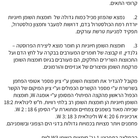
קרומי התאים.
2. נמצא שהמזון מכיל כמות גדולה של חומצות השומן חיוניות
יורדת רמת הכולסטרול בדם, דרושות למעבר וחמצון כולסטרול,
תפקיד למניעת טרשת עורקים.
3. חומצות השומן חיוניות הן חומר מוצא ליצירת הפרוסטה –
גלנדין, זו קבוצה של חומרים המעורבים בבקרה על לחץ הדם ועל
התכווצות השרירים החלקים, הם מעורבים בגיוס חומצות השומן
מרקמת השומן ומיצורים של אנזימים והורמונים.
מקובל להגדיר את חומצות השומן ע"י ציון מספר אטומי הפחמן
בשרשרת ע"י מספר הקשרים הכפולים וע"י ציון המיקום של הקשר
הכפול הראשון מהקצה המיתולי המסומן ע"י אומגה W, חומצות
השומן חיוניות הן חומצות השומן רב בלתי רוויות. ח"ש לינולאית 18:2
שכיחה מאוד בשמנים צמחיים ומתוארת ע"י הסימן 6 W 2 : 18.
ארכיונית 6 W 4: 20 ולינולאית 3 W 3: 18.
פחמנים ויותר מצויות בכמויות גדולות בדגי הים הצפוני ובשומניהם.
ההמלצה בתפריט
: 1 גר' חומצות השומן W3 ליום.