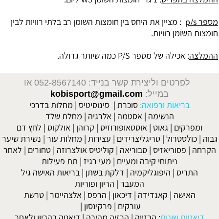
מספר p/s
: מציין את היחס בין חומצות השומן רב בלתי רוויות לבין
חומצות השומן רוויות.
ההמלצה
: אכילה של מספר P/S כמה שיותר גדולה.
לפרטים וליצירת קשר בנייד: 052-8567140
או
במייל:
kobisport@gmail.com
בריאות ורפואה:
סוכרת
|
סינוסיטיס
|
מחלות בדרכי
הנשימה
|
אסטמה
|
אלרגיה
|
מחלת שלד
ומפרקים
|
גאוט
|
אוסטאופורוזיס
|
קרוהן
|
אולקוס
|
לחץ דם
גבוה
|
כולסטרול
|
טריגליצרידים
|
עצירות
|
מחלות עור
|
נשירת שיער
הקרחה
|
פסוריאזיס
|
סבוריאה
|
קוליטיס אולצרוזה
|
טחורים
|
לאחר
ניתוחי קיבה ומעיים
| מעי רגיז |
תת פעילות
התריס
|
היפוגליקמיה
|
דלקת בשתן
|
בריאות האישה גיל
המעבר
|
הריון ופוריות
האישה
|
קאנדידה
|
דיכאון
|
הרפס
|
אלצהיימר
|
טרשת
עורקים
|
פרקינסון
|
דיאטות שונות
:
הרזייה
|
הרזיה מהירה
|
דיאטה בהריון ולאחר