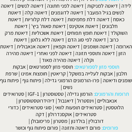
לידה
|
דיאטה למניקות
|
דיאטה לפני חתונה
|
דיאטה לנשים
|
דיאטה
לנשים בגיל המעבר
|
דיאטה לדוגמנים
|
דיאטה קלה
|
דיאטת
כאסח
|
דיאטה דלת פחמימות
|
דיאטה דלת קלוריות
|
דיאטת
חלבונים
|
דיאטת אטקינס
|
דיאטת סאות' ביץ'
|
דיאטת
השוקולד
|
דיאטת חומץ תפוחים
|
דיאטת אשכוליות
|
דיאטת מרק
כרוב
|
דיאטה לפי סוג הדם
|
דיאטה ללא גלוטן
|
דיאטת
הארומה
|
דיאטה ושומנים
|
דיאטה וקפאין
|
דיאטה אנאבולית
|
דיאטת
הזון
|
דיאטה ותוספי תזונה
|
דיאטה לפני ואחרי
|
דיאטה מהירה
וקלה
|
דיאטה מהירה מאוד
|
תוספי מזון לספורטאים:
תוספי מזון לספורטאים
|
אבקות
חלבון
|
אבקות לעלייה במשקל
|
קריאטין
|
חומצות אמינו
|
שרפת
שומנים ודיאטה
|
פרו-הורמונים הורמוני גדילה
|
פיתוח גוף
|
פיתוח גוף
נשים
|
תרופות והורמונים:
הורמון גדילה
|
טסטוסטרון
|
IGF-1
|
סטרואידים
אנאבוליים
|
וינסטרול
|
דיאנבול
|
דיהידרוטסטוסטרון
|
הלוטסטין
|
סטרואידים תופעות לוואי
|
סוגי סטרואידים
|
כדורי
סטרואידים
|
אוקסנדרולון
|
דקה
דורבולין
|
בולדנון
|
מסטרון
|
פרימובולן
|
פורומים:
פורום דיאטה ותזונה
|
פורום פיתוח גוף וכושר