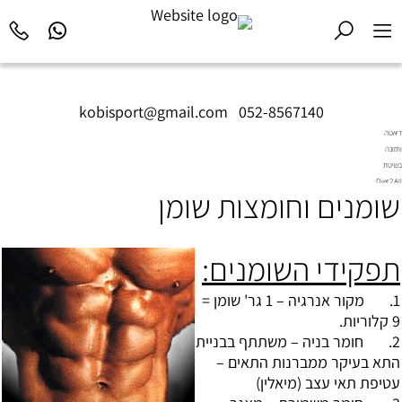
kobisport@gmail.com
|
052-8567140
דיאטה
ותזונה
בשיטת
Diet2All:
שומנים וחומצות שומן
המדע
שמאחורי
הגוף
המושלם.
תפקידי השומנים:
1. מקור אנרגיה – 1 גר' שומן =
9 קלוריות.
2. חומר בניה – משתתף בבניית
התא בעיקר ממברנות התאים –
עטיפת תאי עצב (מיאלין)