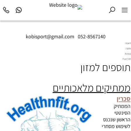
kobisport@gmail.com
|
052-8567140
דיאטה
ותזונה
בשיטת
Diet2All:
תוספים למזון
המדע
שמאחורי
הגוף
המושלם.
ממתיקים מלאכותיים
סכרין
הממתיק
הסינטטי
הראשון שנכנס
לשימוש מסחרי