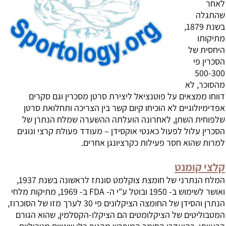
לאחר
שהתגלה
בשנת 1879,
מתיקותו
היחסית של
ה
סכרין
פי
500-300
מהסוכר, לא
דווחו ממצאים על פוטנציאל ליצירת סרטן מסכרין וגם סקרים
אפדימיולוגיים לא הוכיחו קיום קשר בין הצריכה ותחלואת סרטן
שלפוחית השתן, לאחרונה הועלתה ההשערה שמלח הנתרן של
הסכרין עלול לפעול כאנטי אוקסידן – מעודד פעולת קרצי ונוגים
למרות שהוא חסר פעילות כקרציונגן אחרים.
קלצי קומנט
המלח הנתרני של חומצת צוקלמט סונתז לראשונה בשנת 1937,
ואושר לשימוש ב- 1950 ובוטל ע"י ה- FDA ב- 1969, מתיקות מלחי
הנתרן והסידן של החומצה הציקלונים פי 30 לערך מזו של הסוכרוז,
המטבוליטים של הציקלומטים הם הציקלו-הקסלמין, שהוא הגורם