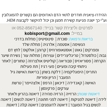
ההידרו-ציאנית חודרים לתאי הדם האדומים הם נקשרים להמוגלובין
וע"י כך ישנה מניעת קשירת חמצן וכן יכול להיקשר לקבוצת HEM.
לפרטים וליצירת קשר בנייד: 052-8567140
או
במייל:
kobisport@gmail.com
בריאות ורפואה:
סוכרת
|
סינוסיטיס
|
מחלות בדרכי
הנשימה
|
אסטמה
|
אלרגיה
|
מחלת שלד
ומפרקים
|
גאוט
|
אוסטאופורוזיס
|
קרוהן
|
אולקוס
|
לחץ דם
גבוה
|
כולסטרול
|
טריגליצרידים
|
עצירות
|
מחלות עור
|
נשירת שיער
הקרחה
|
פסוריאזיס
|
סבוריאה
|
קוליטיס אולצרוזה
|
טחורים
|
לאחר
ניתוחי קיבה ומעיים
| מעי רגיז |
תת פעילות
התריס
|
היפוגליקמיה
|
דלקת בשתן
|
בריאות האישה גיל
המעבר
|
הריון ופוריות
האישה
|
קאנדידה
|
דיכאון
|
הרפס
|
אלצהיימר
|
טרשת
עורקים
|
פרקינסון
|
דיאטות שונות
:
הרזייה
|
הרזיה מהירה
|
דיאטה בהריון ולאחר
לידה
|
דיאטה למניקות
|
דיאטה לפני חתונה
|
דיאטה לנשים
|
דיאטה
לנשים בגיל המעבר
|
דיאטה לדוגמנים
|
דיאטה קלה
|
דיאטת