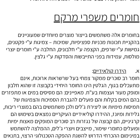
חומרים משפרי מרקם
בחומרים אלה משתמשים בייצור מוצרים מיוחדים שמעוניינים
בהקניית תכונות מכניות ספציפיות, שמיכות – צמיגות ע"י פקטנים,
גמישות ע"י שרפים, הקצפה ע"י חלבונים, החלבה ע"י חומרים יוצרי
מולסות, עמידות בפני התייבשות והסדקות ע"י גלצין.
א.
הידרו קולאידיים
:
חומר רב סוכרים ממקור צמחי בעל שרשראות ארוכות, אינם
מתעכלים בגוף, הגלטין הינו החומר היחידי בקבוצה זו שהוא חלבון
ומופק מעור ועצמות בע"ח. מאפיינים: הם מסיסים במים או מתפזרים
בהם המים בקלות והם פועלים להגברת הסמיכות והצמיגות של
תמיסות מימיות או ליצירת ג'לים ולכן משתמשים בהם במוצרי ריבות,
גלידות ומיונז, ההידרו קוליאידיים העיקריים נמצאים בשימוש הם
קרגיניים, הם קבוצה של נגזרות רב סוכרים המופקים מאצות ימיות
ופועלים כחומרי שימור, מייצבים ויוצרי ג'לים, ההמלצה להשתמש
במינימום ההכרחי הדרוש להשגת ההפקה הטכנולוגי הרצוי, בתנאים