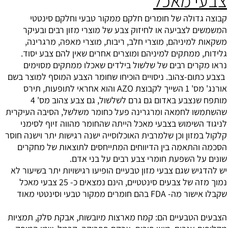
צבעי מאכל
קבוצה גדולה של חומרים חלקם ממקור טבעי וחלקם סינטטי
המשמשים לצביעה או לחיזוק צבע של מוצרי מזון רבים ובעיקר
משקאות למיניהם, מוצרי חלב, ריבות, מוצרי מאפה, מרגרינה,
גלידות, ממתקים למיניהם ומוצרים אחרים שאין להם צבע יסוד.
נראו מקרים רבים של שלשול בילדים שאכלו ממתקים מסוימים
בצבע כתום-צהוב. ניסויים הוכיחו שחומר הצבע המוסף למוצר בשם
אורנג' מס' 1 השייך לקבוצת AZO והוא אחראי לתופעות, תירס
מותפח שנצבע באדום גם גרם לשלשול, גם צבע צהוב מס' 4
שהשתמשו לחמאה ומרגרינה פעל כחומר משלשל, הסיבה העיקרית
לניגוד השימוש בצבעי מאכל הייתה שהחומר מהווה זיוף לסימני
קלקול במזון וכן שלמרבית האוכלוסייה ישנה רגישות יתר וישנה חוסר
הסכמה והתאמה בין הדיווחים המתייחסים לתוצאות של מחקרים
שונים על השפעת חומרי צבע רבים על בני אדם.
יש להדגיש שגם צבעי מזון טבעיים הופיעו רגישויות יתר בשיעור לא
נמוך מזה של צבעים סינטטיים, הינם נמצאים כ- 25 צבעי מאכל
שקבלו אישור מה- FDA בהם חומרים ממקור טבעי וסינטטי מאוד
הצבעים הטבעיים הם: קמח מארצות מיובשות, אבקת סלק, תמציות