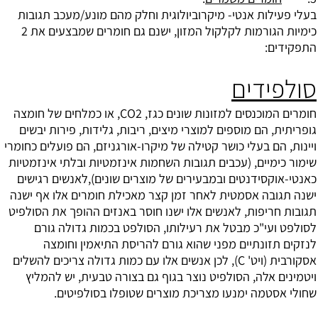
בעלי פעילות אנטי- מיקרוביולוגית וחלק מהם מונע/מעכב תגובות
כימיות הגורמות לקלקול המזון, ישנם גם חומרים שמבצעים את 2
התפקידים:
סולפידים
חומרים המוכנסים למזונות שונים כגז, CO2, או כמלחים של חומצה
גופריתית, הם מוספים למוצרי מיצים, ריבות, גלידות, פירות יבשים
ויינות, הם בעלי כושר קטילה של מיקרו-אורגניזם, הם פועלים כחומרי
שימור כימיים, (עכבים תגובות השחמות אינזמטיות ובלתי אינזמטיות
כאנטי-אוקסידנטים ובמבעירים של מוצרים שונים),לאנשים רגישים
ישנה תגובה אסמטית לאחר זמן קצר מאכילת חומרים אלו אף ישנה
תגובות חריפות, לאנשים אלו ישנו חוסר באנזים ההופך את הסולפיט
לסולפט ועי"כ מבטל את רעילותו, הסולפט בכמות גדולה גורם
לנזקים תזונתיים מפני שהוא גורם להריסת התיאמין וחומצה
אסקורבית (ויט' C), לכן אנשים אלו עם כמות גדולה צריכים להשלים
ויטמינים אלה, הסולפיט נוצר בגוף גם בצורה טבעית, יש להמליץ
שחולי אסטמה ימנעו מצריכת מוצרים שטופלו בסולפיטים.