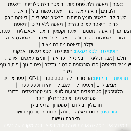
כאסח
|
דיאטה דלת פחמימות
|
דיאטה דלת קלוריות
|
דיאטת
חלבונים
|
דיאטת אטקינס
|
דיאטת סאות' ביץ'
|
דיאטת
השוקולד
|
דיאטת חומץ תפוחים
|
דיאטת אשכוליות
|
דיאטת מרק
כרוב
|
דיאטה לפי סוג הדם
|
דיאטה ללא גלוטן
|
דיאטת
הארומה
|
דיאטה ושומנים
|
דיאטה וקפאין
|
דיאטה אנאבולית
|
דיאטת
הזון
|
דיאטה ותוספי תזונה
|
דיאטה לפני ואחרי
|
דיאטה מהירה
וקלה
|
דיאטה מהירה מאוד
|
תוספי מזון לספורטאים:
תוספי מזון לספורטאים
|
אבקות
חלבון
|
אבקות לעלייה במשקל
|
קריאטין
|
חומצות אמינו
|
שרפת
שומנים ודיאטה
|
פרו-הורמונים הורמוני גדילה
|
פיתוח גוף
|
פיתוח גוף
נשים
|
תרופות והורמונים:
הורמון גדילה
|
טסטוסטרון
|
IGF-1
|
סטרואידים
אנאבוליים
|
וינסטרול
|
דיאנבול
|
דיהידרוטסטוסטרון
|
הלוטסטין
|
סטרואידים תופעות לוואי
|
סוגי סטרואידים
|
כדורי
סטרואידים
|
אוקסנדרולון
|
דקה
דורבולין
|
בולדנון
|
מסטרון
|
פרימובולן
|
פורומים:
פורום דיאטה ותזונה
|
פורום פיתוח גוף וכושר
הצהרת נגישות
המידע אינו המלצה או התוויה לטיפול רפואי. בכל מקרה של בעיה
✕