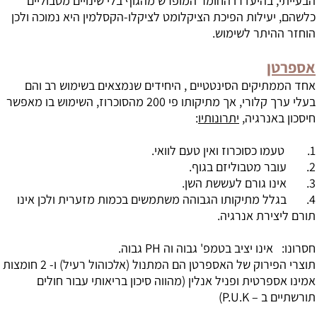
הבעייתי, בהיעדרו החומר המופרש מהגוף בלי שינויים מטבוליים
כלשהם, יעילות הפיכת הציקלומט לציקלו-הקסלמין היא נמוכה ולכן
הוחזר ההיתר לשימוש.
אספרטן
אחד הממתיקים הסינטטיים , היחידים שנמצאים בשימוש רב והם
בעלי ערך קלורי, אך מתיקותו פי 200 מהסוכרוז, השימוש בו מאפשר
חיסכון באנרגיה,
יתרונותיו
:
1. טעמו כסוכרוז ואין טעם לוואי.
2. עובר מטבוליזם בגוף.
3. אינו גורם לעששת השן.
4. בגלל מתיקותו הגבוהה משתמשים בכמות מזערית ולכן אינו
תורם ליצירת אנרגיה.
חסרונו: אינו יציב בטמפ' גבוה וה PH גבוה.
תוצרי הפירוק של האספרטן הם המתנול (אלכוהול רעיל) ו- 2 חומצות
אמינו אספרטית ופניל אנלין (מהווה סיכון בריאותי עבור חולים
תורשתיים ב – P.U.K)