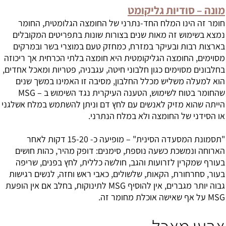
מונה – סודיות גליקומט
חומר זה הינו המלח החד-נתרני של החומצה הגלומטית, החומר
נמצא בשימוש זה מאות שנים בצורות שונות בתפריטים המקובלים
בארצות רבות ובעיקר במזרח, כמחזק טעם במוצרי בשר ובמרקים
מסוימים, החומצה הגליקומטית היא חומצה בלתי הכרחית אך ריכוזה
בחלבונים מסוימים כגון חלבוני חיטה, עגבניה, פטריות ומאכל אחדים,
הוא למעלה משליש מכלל החלבון, מסיבה זו האמינו במשך שנים
שהחומר בטוח לשימוש, הטענה העיקרית נגד השימוש ב – MSG
הייתה שהוא מזיק לאנשים עם לחץ דם וניתן להשתמש במלח אשלגני
או הסידני של החומצה ולא במלח הנתרני.
"תסמונת המסעדה הסינית" – מופיעה כ- 15-20 דקות לאחר
הארוחה ונמשכת כשעה נוספת, סימנים: דופק מהיר, כהות חושים
בעורף שמקרין לזרועות והגב, חולשה כללית, לחץ בפנים, שריפה
בעור, סחרחורת, הקאות, שלשולים, כאבי ראש וחזה, לנשים רגישות
גבוה יותר מגברים, אין להוסיף MSG לתינוקות, בחלב אם אין הופעת
MSG על אף שאישה אוכלת מחומר זה.