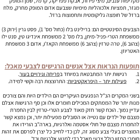
מקליפות ענבים, מיצי פירות, אבקת פפריקה, קרמל, שמן המופק
מגזר, תמציות אלכוהליות מימיות שצבעם אדום המופק מחרק, מלח
ברזל של חומצה גליקומטית ותחמוצות ברזל.
הצבעים הסינטטיים הם: ברילינט בלו (כחול מס' 1), פסט גרין (ירוק 3)
ממשפחת הטרי-פניל-מיתן, בלו מס' 2 ממשפחת אינדיגו טין, סנט ילו
(צהוב 6), טרה טרזין (צהוב 6) ממשפחת הקאז'ו, אדום 3 ממשפחת
האטריוזן.
תופעות הנראות אצל אנשים הרגישים לצבעי מאכל:
1. רגישות יתר המתבטאת במיוחד ב
פריחה וגירויים בעור
.
2.
פעילות יתר – היפראקטיביות
: התרוצצות רבה וקשי למידה.
בשני המקרים הנ"ל הנפגעים העיקריים הם הילדים היות והם צורכים
מנות יתר של הממתקים המכילים חומרים אלו וכן סף הרגישות אצלם
עדיין נמוך. הוכח קשר חזק מאוד לצבע הטרי-טרזין לבין החמרת
מצבם של ילדים עם נטייה או הסובלים מפעילות יתר, וכן נמצא קשר
להחמרת מצבם של חולי אסטמה ואלרגיות, בארה"ב הורידו את
המוצרים בעלי צבע מסוג זה, לכן כדי לחייב כל יצרן לפרסם את זהות
חומרי המזון כולל צבעי מאכל כדי למנוע אלרגיות וכד'.