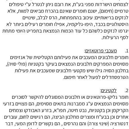
לצמחים הישרדות מפני בע"ח, את רובם ניתן לנטרל ע"י טיפולים
טרמיים (חימום), ישנם חומרים שאינם בהכרח מביאים למוות, אלא
לנזקים בריאותיים: עיכוב בהתפתחות, הרס לבלב, שינויים
היסטולוגיים בכבד, היפו-גליקמיה, אפילו חומרים רעילים ביותר לא
יגרמו לנזקים כלשהם כל עוד הכמות הנמצאת בתפריט היומי מתחת
לסף הרעילות.
1.
מעכבי פרוטאזים
:
חומרים חלבונים המעכבים את פעילותם הקטליטית של אנזימים
מסוימים המפרקים חלבונים הנמצאים בעיקר בקטניות (פולי סויה),
בחלבון הסויה גילו שיש מקטעי חלבונים שמעכבים את פעילות
הטרפסחדלים לפעול לאחר חימום.
2.
לקטינים
:
חומר גליקו-פרוטאינים או חלבונים המסוגלים להיקשר לסוכרים
מסוימים הנמצאים ע"ג ממברנות בתאים מסוימים, הם מצויים בזרעי
הקריקמן וכן בקטניות, נבט חיטה, תפו"א, בזרע האבודקו וצמחים
אחרים וכן בבע"ח ומוצרים מחלבון הביצה, הם רגישים לחום, עוברים
דנטורציה (שינוי צורה) והם נהרסים , הם נקשרים לדופן המעי, דבר