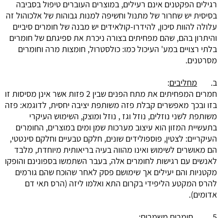
רגילים הפקטנים אינם רעילים, במוצרים העוברים טיפול בסביבה
בסיסית יש שחרור של מתנול וחשיפה למנות גבוהות של אלכוהול זה
עלולה להוות סיכון, להידרו-קולאידים יש מבנה של חומרים סיביים
והיתרון בהם, שהם מפחיתים בצורה ניכרת את ספיגתם של חומרים
בלתי רצויים במע' העיכול כמו: כולסטרול, חומצות מרה וחומרים
מסרטנים.
ב.
מחליבים
:
חמרים המפחיתים את מתח הפנים שבין 2 פזות אשר אינן מסיסות זו
בזו ובכך מאפשרים קבלת פזה משותפת יציבה יחסית, לדוגמא: פזה
משותפת לשני נוזלים, נוזל וגז , נוזל ומוצק, השימוש העיקרי
בתעשיית המזון הוא עיצוב מערכות שמן ומים במוצרים, החומרים
העיקריים: לצטין, פוספולידים שונים, חלקם טבעיים וחלקם סינטטי,
הם מאושרים לשימוש ואינו מהווה בעיה בריאותית מיוחדת, מלבד
לאנשים עם רגישות לחומרים אלה, בעבר השתמשו בספונינם והופקו
מקטניות והם יעילים אך שימושם פסק לאחר שהוכח שהם גורמים
להרס המקטע הליפידי בקרום התא ואלמו ליזה (הרס תאי דם
אדומים).
5.
חומרים משמרים
: