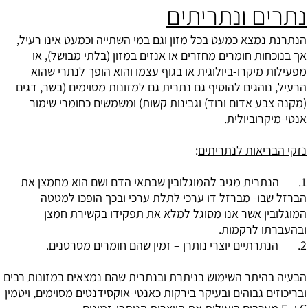
נתרים ונתריתים
הנתרנת נמצא כמעט בכל מזון וגם במי השתייה וכמעט אינו רעיל,
אך בנוכחות חומרים מחזרים או אנזים במזון (בלתי מבושל), או
מפעילות מיקרו-ביולוגית או בגוף עצמו והוא הופך לנתרי שהוא
הרעיל, נוהגים להוסיף גם נתרית גם למזונות מסוימים (בשר, דגים
(מקנה צבע אדום ורוד) וגבינות קשות) ומשמשים כחומרי שימור
אנטי-מיקרוביולית.
נזקי הבריאות לנתריתים
:
1. הנתרית מגיב להמוגלובין שבתאי הדם ושם הוא מחמצן את
הברזל שבו- מברזל דו ערכי לתלת ערכי ובכך הופכו למטטה –
המוגלובין אשר אנו מסוגל למלא את תפקידו בקשירת חמצן
ובהעברתו לרקמות.
2. הנתרתיים יוצרי נותרן – זמין שהם חומרים מסרטנים.
הבעיה בהיתר השימוש בניתרת ובנתרית שהם נמצאים במזונות רבים
ובריכוזים גבוהים ובעיקר בירקות כאנטי-אוקסידנטים מסוימים, ויטמין