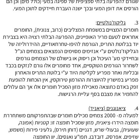
שגורם להפרעה בלתי ספציפית של ספיגה במעי (כולל מים) וכן הם
הורסים את דופן המעי ובכך ישנה העברת חיידקים לתוכן המעי.
3.
גליקוז'נולטיים
:
חומרים המצויים במשפחת המצליבים (כרוב, צנונית), החומרים
אחראים לטעם מריר האופיינים, ההפרעה הבלתי רצויה היא בצבירת
יוד בבלוטת התריס, הגורמת להיפו-טחרחאודיים, ההידרוליזה של
הגליקוז'נולטים ע"י אנזימים מסוימים הנמצאים בצמחים הנ"ל
ובחיידקי מע' העיכול וכן ריסוק או בישולם של הצמחים גורמים
לשחרור הגורמים הטוקסיים, אחד מחומרים אלו גורם לנזקים בכבד
ובכליות ואחר מפריע לקליטת היוד ע"י בלוטת התריס והאחרון
מפריע במישרין להיווצרות ההורמון טירוקסין, אין הוכחות להופעת
זפק באדם כתוצאה מאכילת מזון המכיל חומרים אלו אך הם עלולים
להחמיר את מצבם בסף עליית הרגישות.
4.
ציאנוגנים (ציאניד)
למעלה מ- 2000 צמחים מכילים חומרים שבהתפרקותם משתחררת
חומצה הידרו-ציאנית, מזון שמכיל חומצה זו: קטניות (אפונה,
שעועית), גבעולי שרש, דגניים (דוחן תירס), גלעיני פירות (משמש,
שזיפים, אפרסק, דובדבן, תפו"ע ואגסים), יון החומצה