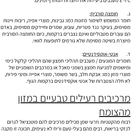
C ו- E מעכבים ביעילות את היוצרות הנותרן-זמינים.
ג.
חומצה סורבית
:
חומר המשמש לשימור מזונות כמו: גבינות, מוצרי אפיה, ריבות ויינות
מסוימים, בעיקר נגד פטריות, עובש, שמרים וחיידקים מסוימים, באדם
הם עוברים מטבוליזם ואינם נצברים ברקמות, כיום החומצה הסורבית
מיוצרת בשיטה מסוימת שלא גורמים לתופעות לוואי.
ד.
אנטי-אוקסידנטיים
:
חומרים המונעים / מעכבים תהליכי חמצון שהם תהליכי קלקול כימי
ומיושמים למניעת חמצון בשמני מאכל או במרכבים השומניים של
מוצרי מזון כמו: אבקת חלב, בשר משומר, מוצרי אפייה ומיצי פירות,
לא חלה הצטברות של אנטי אוקסידנטים ברקמות הגוף.
מרכיבים רעילים טבעיים במזון
מהצומח
רבות מהקטניות וזרעי שמן מכילים מרכיבים להם פוטנציאל לגרום
לנזקי בריאות, רבים מהם בעלי טעם וריח לא נעימים, תכונה זו מקנה