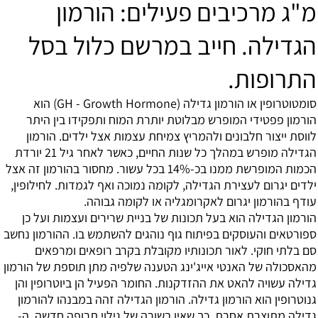
רכיבים פעילים: הורמון
ה. חייב במרשם כלול בסל
ות.
ן או
הורמון גדילה
(GH - Growth Hormone) הוא
ידי המופרש מבלוטת יותרת המוח ותפקידו בין היתר
ר חלבונים ולהמריץ צמיחת עצמות אצל ילדים. הורמון
הגדילה מופרש במהלך כל שנות החיים, כאשר לאחר גיל 21 יורדת
הכמות המופרשת ממנו בכ-14% בכל עשור. מחסור בהורמון זה אצל
ם לעצירת הגדילה, לקומה נמוכה ואף לגמדות. לחילופין,
ון יגרום לאקרומגליה או לקומה גבוהה.
ילה הוא בעל תכונות של בניית שרירים ועצמות ועל כן
העוסקים בפיתוח גוף נוהגים להשתמש בו. ההורמון נחשב
קי.
לאור תכונותיו מקובלת בקרב רופאים ומרפאים
ל האנטי אייג'ינג הטענה שלפיה מתן תוספת של הורמון
ה להאט את ההזדקנות. החומר הפעיל הן ביוטרופין והן
הוא הורמון גדילה. הורמון הגדילה זהה במבנהו להורמון
רת אחרת. כך שאין בשורה של גילוי תרופה חדשה. ה-