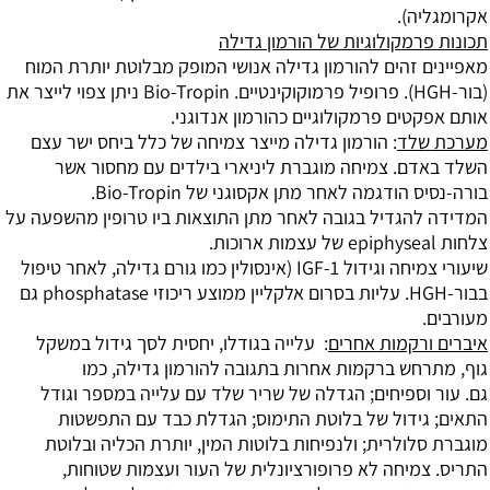
).
קולוגיות של הורמון גדילה
הים להורמון גדילה אנושי המופק מבלוטת יותרת המוח
פרופיל פרמוקוקינטיים. Bio-Tropin ניתן צפוי לייצר
את
ם פרמקולוגיים כהורמון אנדוגני.
ד
: הורמון גדילה מייצר צמיחה של כלל ביחס ישר
עצם
. צמיחה מוגברת ליניארי בילדים
עם מחסור אשר
 הודגמה
לאחר מתן אקסוגני של Bio-Tropin.
גדיל בגובה לאחר מתן התוצאות ביו טרופין מ
השפעה על
(אינסולין כמו גורם גדילה,
לאחר טיפול
ריכוזי phosphatase גם
קמות אחרים
:
עלייה בגודלו, יחסית לסך גידול במשקל
ברקמות אחרות בתגובה להורמון גדילה, כמו
יחים; הגדלה של שריר שלד עם עלייה ב
מספר וגודל
דול של בלוטת התימוס; הגדלת כבד
עם התפשטות
לרית; ולנפיחות
בלוטות המין, יותרת הכליה ובלוטת
חה לא פרופורציונלית של העור ועצמות שטוחות,