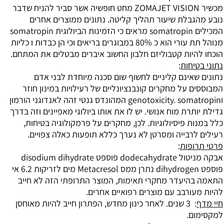
סביר להניח שדבר
לת שיעור תהליך קליטה.
נתונים ממוצרים אחרים
הזמינות הביולוגית somatropin
ורי הוא
כ 80% במבוגרים בריאים וכי הן כבדות ו
כליות
ת קטבוליזם חלבון החשוב
איברים מבטלים את המתחם.
ות
:
נם קליניים לחשוף שום סכנה מיוחדת לבני אדם
 על
מחקרים קונבנציונליים של רעילויות במינון חוזר
 לאנדוגני
הורמון
 מוח אנושי. יש לו את אותו ביולוגי
מאפיינים וזה בדרך
פיסיולוגיות.
לכן, מחקרים על פרמקולוגיה בטיחות,
ייה
ומסרטן לא נערך כללא תופעות כאלה
צפויים.
ות
:
ול
dodecahydrate פוספט disodium
dihydrate
ממס
Metacresol
מים לזריקות
6.2 אי
יעדר מחקרי תאימות, המוצר התרופתי הזה
לא חייב
בב עם מוצרים רפואיים אחרים.
לאחר כינון מחדש, הפתרון חייב להיות מאוחסן