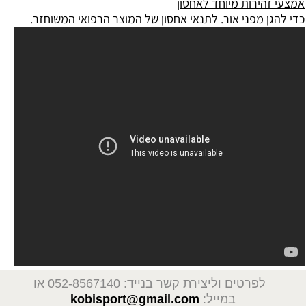
ות מיוחד לאחסון
פני אור.
לתנאי אחסון של המוצר הרפואי המשוחזר.
ים וליצירת קשר בנייד: 052-8567140
או
במייל:
kobisport@gmail.com