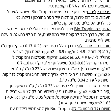
ילה הנ"ל
מיוצר בתאי חיידקי Escherichia
כנולוגיה
DNA רקומביננטי.
יים
:
אינדיקציות טיפוליות
Bio-Tropin משמש לטיפול
דרום טרנר, ומחלות של חסר בהורמון גדילה. כמו
סובלים מאי ספיקת כליות.
צריך להיות אינדיבידואלי
לכל מטופל.
משך
רך כלל לתקופה של כמה שנים, יהיה
תלוי בהשגת תועלת
בית.
ון גדילה
: בדרך כלל במינון של 0.17-0.23 משקל גוף מ"ג
וב
ל -4.9 mg/m2
- 6.9 mg/m2
שטח גוף) בשבוע
ל- 6-7 # # Leixões S.C. זריקות מומלצות (המקביל ל
הזרקה של 0.02-0.03 משקל גוף מ"ג / ק"ג או 0.7-1.0
ח גוף).
סה"כ המינון השבועי של 0.27 מ"ג / ק"ג או
שטח גוף
האזור לא צריך להיות חריג (המקביל לזריקות
0 מ"ג / ק"ג).
נר:
באופן כללי מינון של 0.33 מ"ג / ק"ג / משקל גוף
9.86 m
שטח גוף /) בשבוע מחולק ל6-7 sc
זריקות
קביל לזריקה יומית
מ/ משקל 0.05 מ"ג / ק"ג או 1.40-
משטח / גוף
אזור).
הורמון גדילה
:
Bio-Tropin אין להשתמש בילדים עם