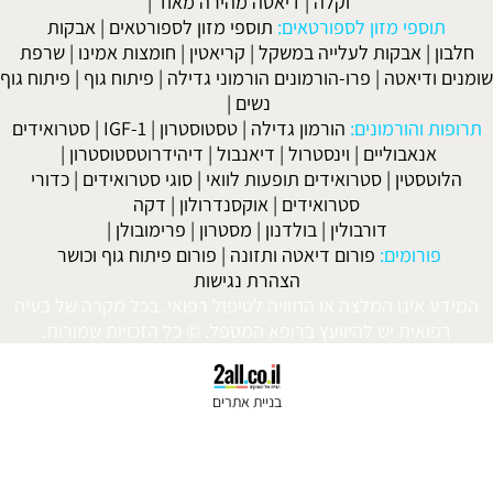
וקלה
|
דיאטה מהירה מאוד
|
י מזון לספורטאים:
תוספי מזון לספורטאים
|
אבקות
בקות לעלייה במשקל
|
קריאטין
|
חומצות אמינו
|
שרפת
אטה
|
פרו-הורמונים הורמוני גדילה
|
פיתוח גוף
|
פיתוח גוף
נשים
|
ורמונים:
הורמון גדילה
|
טסטוסטרון
|
IGF-1
|
סטרואידים
בוליים
|
וינסטרול
|
דיאנבול
|
דיהידרוטסטוסטרון
|
ין
|
סטרואידים תופעות לוואי
|
סוגי סטרואידים
|
כדורי
סטרואידים
|
אוקסנדרולון
|
דקה
דורבולין
|
בולדנון
|
מסטרון
|
פרימובולן
|
מים:
פורום דיאטה ותזונה
|
פורום פיתוח גוף וכושר
הצהרת נגישות
נו המלצה או התוויה לטיפול רפואי. בכל מקרה של בעיה
ת יש להיוועץ ברופא המטפל. © כל הזכויות שמורות.
בניית אתרים