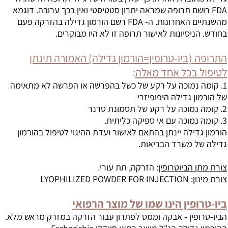
שם תרופה שמראה יתרון סטטיסטי ואין בכך ערובה. דוגמא
מהשנתיים האחרונות. ה- FDA רשם הורמון גדילה בהזרקה פעם
סיונות לאישור תרופה זו לא היו מבוקרים.
יו-טרופין=הורמון גדילה) האמורה תינתן
כל אחד מאלה
:
נמוכה על רקע של כשל בהפרשה או הפרשה לא מתאימה
גדילה היפופיזרי
ה י
ינתן בהתאם לאישור ועדת ההיגוי לטיפול בהורמון
משרד הבריאות.
ביוטרופין
:
הזרקה, תת עורי.
LYOPHILIZED POWDER FOR INJECTION
ין הינו שמו של מוצר הרפואי
ן - אבקה וממס לפתרון עבור
הזרקה במזרק מראש מלא.