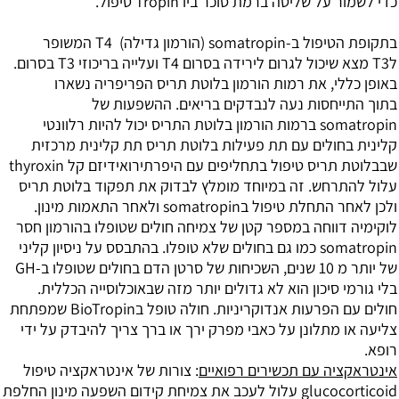
ל שליטה ברמת סוכר ביו Tropin
טיפול.
יפול ב-
somatropin
(
הורמון גדילה) T4 המשופר
כול לגרום לירידה ב
סרום T4 ועלייה בריכוזי T3 בסרום.
,
את רמות הורמון בלוטת תריס הפריפריה נשארו
סות נעה לנבדקים בריאים. ההשפעות של
so
ברמות הורמון בלוטת התריס יכול להיות רלוונטי
לים
עם תת פעילות בלוטת תריס תת קלינית מרכזית
תריס
טיפול בתחליפים עם היפרתירואידיזם קל thyroxin
רחש.
זה במיוחד מומלץ לבדוק את תפקוד בלוטת תריס
התחלת טיפול בsomatropin ולאחר התאמות מינון.
ווחה במספר קטן של צמיחה
חולים שטופלו בהורמון חסר
ם ב
חולים שלא טופלו. בהתבסס על ניסיון קליני
שנים, השכיחות של סרטן הדם בחולים שטופלו ב-GH
יכון הוא לא גדולים יותר מזה שבאוכלוסייה הכללית.
חולים עם הפרעות אנדוקריניות. חולה טופל בBioTropin שמפתחת
תלונן על כאבי מפרק ירך או ברך
צריך להיבדק על ידי
ה עם תכשירים רפואיים
:
צורות של אינטראקציה
טיפול
מיחת קידום השפעה
מינון החלפת