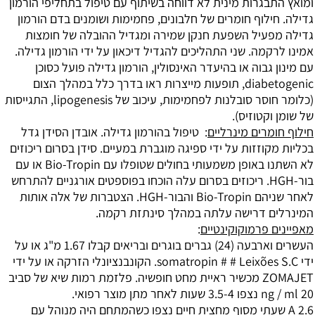
רות מינית לא דווחה בשיתוף עם
טיפול בתחליפי הורמון
וף חומרים של חלבונים, פחמימות ושומנים בדם
הורמון
יל השפעת חנקן שמירה ומגדיל
ההובלה של חומצות
מה. שני התהליכים להגדיל
דיכאון על ידי הורמון גדילה.
וה או ב
היעדר האינסולין, הורמון גדילה פועל כסוכן
dia
תופעות מייצרות ראו בדרך כלל במהלך הצום
ר סובלנות
לפחמימות, עיכוב של lipogenesis, התגייסות
טוזיס).
ים מינרליים
:
טיפול בהורמון גדילה. אובדן הסידן גדל
זזות על ידי ספיגה מוגברת במעיים. סידן בסרום
ריכוזים
באופן משמעותי בחולים שטופלו
עם Bio-Tropin או עם
הוכחו בפוספטים אורגניים להתרחש
הם
Bio-Tropin והבור-HGH. הצטברות של אלה אותות
רישה עלתה במהלך סינתזת רקמה.
רמוקוקינטיים
:
 ובריאים קבלו 1.67 מ"ג
או על
ידי somatropin # # Leixões S.C. הקונבנציונלי הזרקה או על ידי
מכשיר ראיית מחט חופשיה. פלזמת רמות שיא של סביב
מתן
מוצר רפואי.
היה מנוהל עם