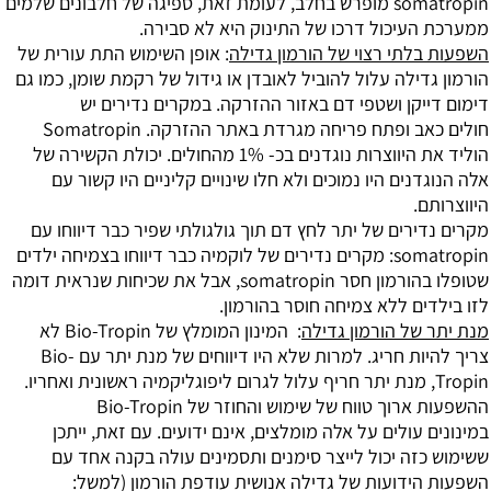
חלב,
לעומת זאת, ספיגה של חלבונים שלמים
עיכול
דרכו של התינוק היא לא סבירה.
י רצוי של הורמון גדילה
:
אופן השימוש התת עורית של
לה עלול להוביל ל
אובדן או גידול של רקמת שומן, כמו גם
ן
ושטפי דם באזור ההזרקה. במקרים נדירים יש
ופתח פריחה מגרדת באתר ההזרקה.
Somatropin
יווצרות נוגדנים ב
כ- 1% מהחולים. יכולת הקשירה של
ים היו נמוכים ולא חלו שינויים קליניים היו
קשור עם
רים
של יתר לחץ דם תוך גולגולתי שפיר כבר דיווחו
עם
so
מקרים נדירים של לוקמיה כבר דיווחו בצמיחה
ילדים
somatropin, אבל את
שכיחות שנראית דומה
ם ללא צמיחה
חוסר בהורמון.
 הורמון גדילה
:
המינון המומלץ של Bio-Tropin לא
 חריג.
למרות שלא היו דיווחים של מנת יתר עם Bio-
ת יתר חריף עלול לגרום ליפוגליקמיה ראשונית ואחריו.
ההשפעות ארוך טווח של שימוש והחוזר של Bio-Tropin
לים על אלה מומלצים, אינם ידועים. עם זאת,
ייתכן
 יכול לייצר סימנים ותסמינים
עולה בקנה אחד עם
דועות של גדילה אנושית עודפת
הורמון (למשל: