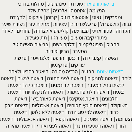
יאות ורפואה:
סוכרת
|
סינוסיטיס
|
מחלות בדרכי
הנשימה
|
אסטמה
|
אלרגיה
|
מחלת שלד
ים
|
גאוט
|
אוסטאופורוזיס
|
קרוהן
|
אולקוס
|
לחץ דם
טרול
|
טריגליצרידים
|
עצירות
|
מחלות עור
|
נשירת שיער
סוריאזיס
|
סבוריאה
|
קוליטיס אולצרוזה
|
טחורים
|
לאחר
ניתוחי קיבה ומעיים
| מעי רגיז |
תת פעילות
ס
|
היפוגליקמיה
|
דלקת בשתן
|
בריאות האישה גיל
המעבר
|
הריון ופוריות
שה
|
קאנדידה
|
דיכאון
|
הרפס
|
אלצהיימר
|
טרשת
עורקים
|
פרקינסון
|
 שונות
:
הרזייה
|
הרזיה מהירה
|
דיאטה בהריון ולאחר
טה למניקות
|
דיאטה לפני חתונה
|
דיאטה לנשים
|
דיאטה
בגיל המעבר
|
דיאטה לדוגמנים
|
דיאטה קלה
|
דיאטת
דיאטה דלת פחמימות
|
דיאטה דלת קלוריות
|
דיאטת
ונים
|
דיאטת אטקינס
|
דיאטת סאות' ביץ'
|
דיאטת
|
דיאטת חומץ תפוחים
|
דיאטת אשכוליות
|
דיאטת מרק
|
דיאטה לפי סוג הדם
|
דיאטה ללא גלוטן
|
דיאטת
יאטה ושומנים
|
דיאטה וקפאין
|
דיאטה אנאבולית
|
דיאטת
אטה ותוספי תזונה
|
דיאטה לפני ואחרי
|
דיאטה מהירה