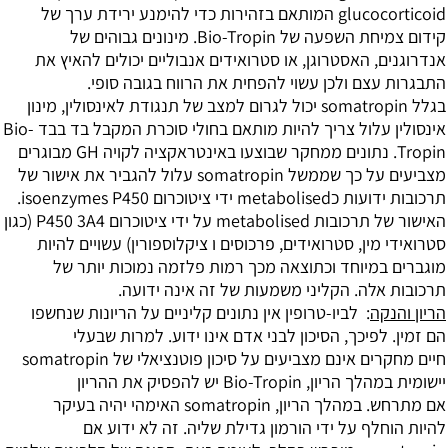
רות כדי להימנע
ירידת ערך של
שפעה של Bio-Tropin.
מינונים גבוהים של
 האסטרוגן, או סטרואידים אנבוליים יכולים
להאיץ את
צם ולכן עשוי להפחית את הרווח
בגובה סופי.
מינון
לול צריך להיות מותאם בחולי סוכרת המקבל
בד בבד Bio-
ונים ממחקר שבוצעו באינטראקציה לקויה GH
מבוגרים
somatropin עלול להגביר את
אישור של
met ידי ציטוכרום
isoenzymes P450.
ות metabolised
על ידי ציטוכרום P450 3A4 (כגון
ין, סטרואידים,
פרכוסים ו ציקלוספורין) עשויים להיות
מיוחד
וכתוצאה מכך רמות פלזמה נמוכות יותר של
ה. הקליני
משמעות של זה אינה ידועה.
ה
:
לביו-טרופין אין נתונים קליניים על הריונות שנחשפו
פיכך, הסיכון לבני אדם אינו ידוע. למרות שבעלי
מחקרים אינם מצביעים על סיכון פוטנציאלי של somatropin
במהלך הריון, Bio-Tropin יש להפסיק את ההריון
מתרחש. במהלך הריון, somatropin האימהי יהיה בעיקר
ף על ידי הורמון גדילת שליה.
זה לא ידוע אם