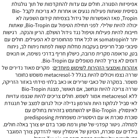
סגורה.
חולים עם עדות להתקדמות של תוך גולגולת
שאתות פעילות נגעים או אחרות לא צריכות לקבל Bio-
ז האפשרות של גידול בצמיחת קידום השפעה לא
שלילי. לפני תחילת הטיפול עם Bio-Tropin,
שאתות
ות פעילות וטיפול נגד גידול הושלם.
הריון והנקה.
רגישות
חולים עם
ל חריפים בעקבות מחלות קשות
לפתוח ניתוח לב, ניתוח
מה מקרית מרובה,
כישלון חריף בדרכי נשימה, או תנאים
ריך להיות מטופלים
עם Bio-Tropin.
צעי הזהירות לשימוש מיוחדים
:
מקרים מאוד נדירים של
ויכולים להיות בגלל
ל-metacresol משמש כחומר
רה של כאבי שרירים או
כאב בלתי מידתי באזור הזריקה,
ה להיות
ונחשב, אם תאושר, מצגת Bio-Tropin
 אמור לשמש.
חולים צריכים להיות שנצפו עדויות
גלוקוז היות
והורמון גדילה יכול לגרום למצב של תנגודת
Bio-Tropin יש להשתמש בזהירות בחולים עם
סוכרת או עם היסטוריה משפחתית predisposing
טור קפדני של שתן ורמת סוכר בדם יש צורך באלה
חולים.
סוכרת, המינון של אינסולין עשוי להזדקק
צורך המוגבר