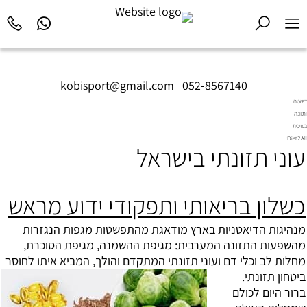
kobisport@gmail.com
|
052-8567140
דיאטה
ותזונה
בשיטת
Diet2All:
עוני תזונתי בישראל
המדע
שמאחורי
הגוף
המושלם.
כשלון בריאותי ותפקודי ידוע מראש
מנהיגות הדיאטניות בארץ מודאגת מהתפשטות מגפות הנגזרות
מהשפעות התזונה המערבית: מגיפת ה
השמנה
, מגיפת הסוכרת,
מחלות לב וכלי דם ועוני תזונתי המתקדם והולך, המביא איתו לחוסר
ביטחון תזונתי.
ברור היום לכולם