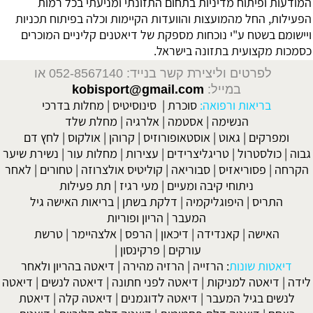
המודעות ופיתוח מדיניות בתחום התזונתי ומניעתי בכל רמות
הפעילות, החל מהמועצות והוועדות הקיימות וכלה בפיתוח תכניות
ויישומם בשטח ע"י נוכחות מספקת של דיאטנים קליניים המוכרים
כסמכות מקצועית בתזונה בישראל.
לפרטים וליצירת קשר בנייד: 052-8567140
או
במייל:
kobisport@gmail.com
בריאות ורפואה:
סוכרת
|
סינוסיטיס
|
מחלות בדרכי
הנשימה
|
אסטמה
|
אלרגיה
|
מחלת שלד
ומפרקים
|
גאוט
|
אוסטאופורוזיס
|
קרוהן
|
אולקוס
|
לחץ דם
גבוה
|
כולסטרול
|
טריגליצרידים
|
עצירות
|
מחלות עור
|
נשירת שיער
הקרחה
|
פסוריאזיס
|
סבוריאה
|
קוליטיס אולצרוזה
|
טחורים
|
לאחר
ניתוחי קיבה ומעיים
| מעי רגיז |
תת פעילות
התריס
|
היפוגליקמיה
|
דלקת בשתן
|
בריאות האישה גיל
המעבר
|
הריון ופוריות
האישה
|
קאנדידה
|
דיכאון
|
הרפס
|
אלצהיימר
|
טרשת
עורקים
|
פרקינסון
|
דיאטות שונות
:
הרזייה
|
הרזיה מהירה
|
דיאטה בהריון ולאחר
לידה
|
דיאטה למניקות
|
דיאטה לפני חתונה
|
דיאטה לנשים
|
דיאטה
לנשים בגיל המעבר
|
דיאטה לדוגמנים
|
דיאטה קלה
|
דיאטת