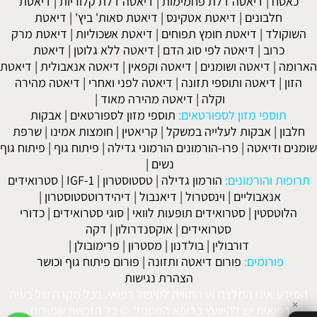
כאסח
|
דיאטה דלת פחמימות
|
דיאטה דלת קלוריות
|
דיאטת
חלבונים
|
דיאטת אטקינס
|
דיאטת סאות' ביץ'
|
דיאטת
השוקולד
|
דיאטת חומץ תפוחים
|
דיאטת אשכוליות
|
דיאטת מרק
כרוב
|
דיאטה לפי סוג הדם
|
דיאטה ללא גלוטן
|
דיאטת
הארומה
|
דיאטה ושומנים
|
דיאטה וקפאין
|
דיאטה אנאבולית
|
דיאטת
הזון
|
דיאטה ותוספי תזונה
|
דיאטה לפני ואחרי
|
דיאטה מהירה
וקלה
|
דיאטה מהירה מאוד
|
תוספי מזון לספורטאים:
תוספי מזון לספורטאים
|
אבקות
חלבון
|
אבקות לעלייה במשקל
|
קריאטין
|
חומצות אמינו
|
שרפת
שומנים ודיאטה
|
פרו-הורמונים הורמוני גדילה
|
פיתוח גוף
|
פיתוח גוף
נשים
|
תרופות והורמונים:
הורמון גדילה
|
טסטוסטרון
|
IGF-1
|
סטרואידים
אנאבוליים
|
וינסטרול
|
דיאנבול
|
דיהידרוטסטוסטרון
|
הלוטסטין
|
סטרואידים תופעות לוואי
|
סוגי סטרואידים
|
כדורי
סטרואידים
|
אוקסנדרולון
|
דקה
דורבולין
|
בולדנון
|
מסטרון
|
פרימובולן
|
פורומים:
פורום דיאטה ותזונה
|
פורום פיתוח גוף וכושר
הצהרת נגישות
המידע אינו המלצה או התוויה לטיפול רפואי. בכל מקרה של בעיה
✕
רפואית יש להיוועץ ברופא המטפל. © כל הזכויות שמורות.