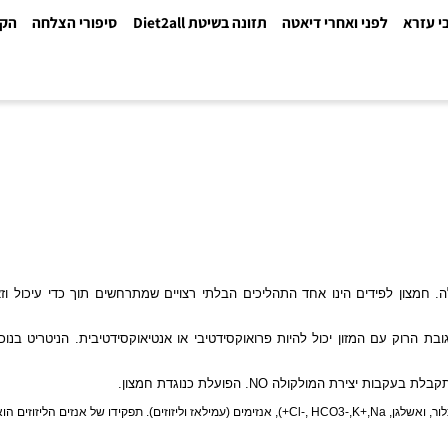
א
לפני ואחרי דיאטה
תזונה בשיטת Diet2all
סיפורי הצלחה
הקלינ
צון לפידים הינו אחד התהליכים הבלתי רצויים שמתרחשים תוך כדי עיכול וזאת 
 עם המזון יכול להיות פרואוקסידטיבי או אנטיאוקסידטיבית. הניטריט בנוכח
 בעקבות יצירת המולקולה
NO
. הפועלת כנוגדת חמצון.
הרוק מופרש בחלל הפה ע"י בלוטות הרוק, 98% מהרוק הם מים והשאר מינרלים (כגון: נתרן, כלור, ואשלגן, Cl-, HCO3-,K+,Na+), אנזימים 