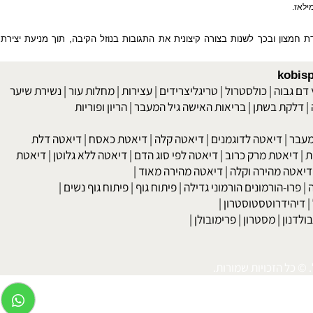
חמצון ובכך לשנות בצורה קיצונית את התגובות בנוזל הקיבה, תוך מניעת יצירת
kob
 גבוה
|
כולסטרול
|
טריגליצרידים
|
עצירות
|
מחלות עור
|
נשירת שיער
לקת בשתן
|
בריאות האישה גיל המעבר
|
הריון ופוריות
בר
|
דיאטה לדוגמנים
|
דיאטה קלה
|
דיאטת כאסח
|
דיאטה דלת
דיאטת מרק כרוב
|
דיאטה לפי סוג הדם
|
דיאטה ללא גלוטן
|
דיאטת
טה מהירה וקלה
|
דיאטה מהירה מאוד
|
רו-הורמונים הורמוני גדילה
|
פיתוח גוף
|
פיתוח גוף נשים
|
יהידרוטסטוסטרון
|
דנון
|
מסטרון
|
פרימובולן
|
כל הזכויות שמורות.