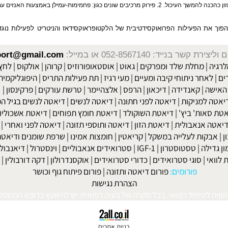
 את הפעילות הפרואוקסידטיבית של הלקטופראוקסידאז והניטריט לפעילות נוגדת 
שר בנייד: 052-8567140
או במייל:
isport@gmail.com
|
מחלת שלד ומפרקים
|
גאוט
|
אוסטאופורוזיס
|
קרוהן
|
אולקוס
|
לחץ דם
חר ניתוחי קיבה ומעיים
| מעי רגיז |
תת פעילות התריס
|
היפוגליקמיה
|
ד
ה
|
קאנדידה
|
דיכאון
|
הרפס
|
אלצהיימר
|
טרשת עורקים
|
פרקינסון
|
למניקות
|
דיאטה לפני חתונה
|
דיאטה לנשים
|
דיאטה לנשים בגיל המע
ות' ביץ'
|
דיאטת השוקולד
|
דיאטת חומץ תפוחים
|
דיאטת אשכוליות
|
 אנאבולית
|
דיאטת הזון
|
דיאטה ותוספי תזונה
|
דיאטה לפני ואחרי
|
דיא
ות לעלייה במשקל
|
קריאטין
|
חומצות אמינו
|
שרפת שומנים ודיאטה
|
פ
לה
|
טסטוסטרון
|
IGF-1
|
סטרואידים אנאבוליים
|
וינסטרול
|
דיאנבול
|
ד
|
סוגי סטרואידים
|
כדורי סטרואידים
|
אוקסנדרולון
|
דקה דורבולין
|
בול
פורומים:
פורום דיאטה ותזונה
|
פורום פיתוח גוף וכושר
הצהרת נגישות
לטיפול רפואי. בכל מקרה של בעיה רפואית יש להיוועץ ברופא המטפל. © 