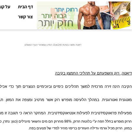
דף הבית
על קובי עזר
צור קשר
דיאטה ותזונה בשיטת Diet2All: המדע שמאחורי הגוף המושלם.
ק והשפעתם על תהליכי החמצון בקיבה
ה זירה מרכזית למשך תהליכים כימיים וביוכימיים הנוצרים תוך כדי אכילה. חמ
אטרוגנית. במהלך הלעיסה מופרש רוק אשר מרטיב ומצפה את המזון. תגובת הרוק
רואוקסידטיבית לפעילות אנטיאוקסידטיבית. המחקר הראה כי תגובה זו מתקבלת