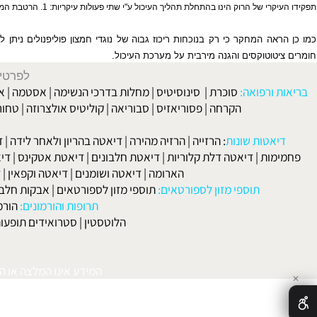
 מכיל גורמי גדילה העוזרים בריפוי מהיר למדי של פצעים בפה.
נו בהתחלת תהליך העיכול ע"י שתי פעולות עיקריות: 1. הרטבת המזון כהכנה להמשך העיכול. 2. פירוק מרכיבים שונים כגון: פחמימות-עמילן באמצעות האנזים עמילאז.
אה המחקר כי רק בנוכחות ריכוז גבוה של נוגדי חמצון פוליפנולים ניתן להפוך
טוטוקסים והגנה מירבית על מערכת העיכול.
לפרטים וליצירת ק
 ורפואה:
סוכרת
|
סינוסיטיס
|
מחלות בדרכי הנשימה
|
אסטמה
|
אלרגיה
הקרחה
|
פסוריאזיס
|
סבוריאה
|
קוליטיס אולצרוזה
|
טחורים
|
לא
האיש
אטות שונות
:
הרזייה
|
הרזיה מהירה
|
דיאטה בהריון ולאחר לידה
|
דיאטה 
מות
|
דיאטה דלת קלוריות
|
דיאטת חלבונים
|
דיאטת אטקינס
|
דיאטת סא
הארומה
|
דיאטה ושומנים
|
דיאטה וקפאין
|
דיאטה
תוספי מזון לספורטאים:
תוספי מזון לספורטאים
|
אבקות חלבון
|
אבק
תרופות והורמונים:
הורמון גדי
הלוטסטין
|
סטרואידים תופעות לוואי
המידע אינו המלצה או התוויה 