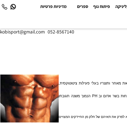
יקה
פיתוח גוף
ספרים
מדיניות פרטיות
kobisport@gmail.com
|
052-8567140
מאחר ותוצריו בעלי פעילות ציטוטוקסית,
ות בשר אדום וב
PH
הנמוך משנה תגובתו
(עמילאז וליזוזים). תפקידו של אנזים הליזוזים הוא לפרק את תאיהם של חלק מן החיידקים המצויים