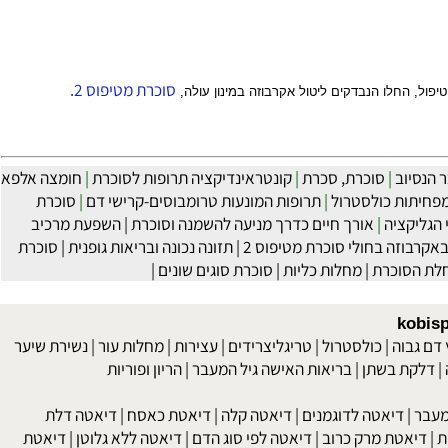
סוכרת
מטיפוס 2
.
, החלו הנבדקים ליטול אקרבוזה במינון עולה,
נסיוב
|
סוכרת, סכרת
|
קונטראינדיקציה תרופות לסוכרת
|
חומצה אלפא
חיתות כולסטרול
|
תרופות המונעות טרומבוסים-קרישי דם
|
סוכרת
ליקציה
|
אורך חיים כדרך מניעה להשמנה וסוכרת
|
השפעת מרכיב
רבוזה בחולי סוכרת מטיפוס 2
|
תזונה נכונה ובריאות גופנית
|
סוכרת
 הסוכרת
|
מחלות כליות
|
סוכרת סוגים שונים
|
kob
 גבוה
|
כולסטרול
|
טריגליצרידים
|
עצירות
|
מחלות עור
|
נשירת שיער
לקת בשתן
|
בריאות האישה גיל המעבר
|
הריון ופוריות