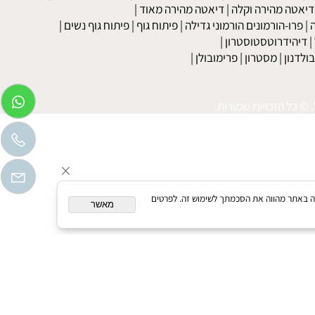
בר
|
דיאטה לדוגמנים
|
דיאטה קלה
|
דיאטת כאסח
|
דיאטה דלת
דיאטת מרק כרוב
|
דיאטה לפי סוג הדם
|
דיאטה ללא גלוטן
|
דיאטת
טה מהירה וקלה
|
דיאטה מהירה מאוד
|
רו-הורמונים הורמוני גדילה
|
פיתוח גוף
|
פיתוח גוף נשים
|
יהידרוטסטוסטרון
|
דנון
|
מסטרון
|
פרימובולן
|
כל הזכויות שמורות.
המשך גלישה באתר מהווה את הסכמתך לשימוש זה. לפרטים
מאשר