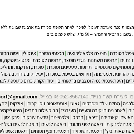
ת מצד מערכת העיכול. לפיכך, לאחר תקופת סקירה בת ארבעה שבועות ללא טיפול
בסוכרת
|
חומצה אלפא ליפואית
|
הכסחי הסוכר
|
אינסולין וויסות הסוכר ה
ם
|
תרופות משתנות, נוגדי חומצה, תרופות לסוכרת, ואנטי-ביוטיקה, ומפ
יקים סינטטיים
|
תרופות סטטינים וסוכרת
|
סוכרת, הזדקנות ותהליכי הג
יונית ולמניעתה
|
חידושים בטיפול בסוכרת
|
יעילות ובטיחות בטיפול באק
היפראינסולינמיה ומצבים בריאותיים
|
יסוד הקורט כרום כתוספת למחלת
שר בנייד: 052-8567140
או במייל:
isport@gmail.com
|
מחלת שלד ומפרקים
|
גאוט
|
אוסטאופורוזיס
|
קרוהן
|
אולקוס
|
לחץ דם
חר ניתוחי קיבה ומעיים
| מעי רגיז |
תת פעילות התריס
|
היפוגליקמיה
|
ד
ה
|
קאנדידה
|
דיכאון
|
הרפס
|
אלצהיימר
|
טרשת עורקים
|
פרקינסון
|