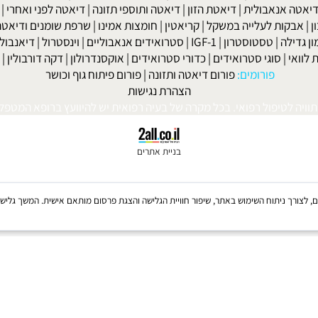
למניקות
|
דיאטה לפני חתונה
|
דיאטה לנשים
|
דיאטה לנשים בגיל המע
ות' ביץ'
|
דיאטת השוקולד
|
דיאטת חומץ תפוחים
|
דיאטת אשכוליות
|
 אנאבולית
|
דיאטת הזון
|
דיאטה ותוספי תזונה
|
דיאטה לפני ואחרי
|
דיא
ות לעלייה במשקל
|
קריאטין
|
חומצות אמינו
|
שרפת שומנים ודיאטה
|
פ
לה
|
טסטוסטרון
|
IGF-1
|
סטרואידים אנאבוליים
|
וינסטרול
|
דיאנבול
|
ד
|
סוגי סטרואידים
|
כדורי סטרואידים
|
אוקסנדרולון
|
דקה דורבולין
|
בול
פורומים:
פורום דיאטה ותזונה
|
פורום פיתוח גוף וכושר
הצהרת נגישות
לטיפול רפואי. בכל מקרה של בעיה רפואית יש להיוועץ ברופא המטפל. © 
בניית אתרים
Coo, לרבות של צדדים שלישיים, לצורך ניתוח השימוש באתר, שיפור חוויית הגלישה והצגת פרסום מותאם אישית. 