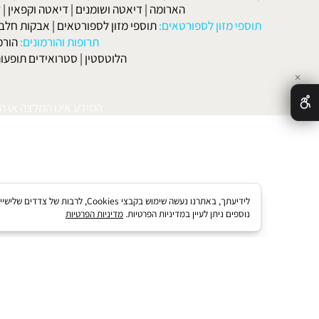
אטות שונות
:
הרזייה
|
הרזיה מהירה
|
דיאטה בהריון ולאחר לידה
|
דיאטה 
מות
|
דיאטה דלת קלוריות
|
דיאטת חלבונים
|
דיאטת אטקינס
|
דיאטת סא
הארומה
|
דיאטה ושומנים
|
דיאטה וקפאין
|
דיאטה
תוספי מזון לספורטאים:
תוספי מזון לספורטאים
|
אבקות חלבון
|
אבק
תרופות והורמונים:
הורמון גדי
הלוטסטין
|
סטרואידים תופעות לוואי
המידע אינו המלצה או התוויה 
לידיעתך, באתרנו נעשה שימוש בקבצי kies
נוספים ניתן לעיין במדיניות הפרטיות.
מדיניות הפרטיות