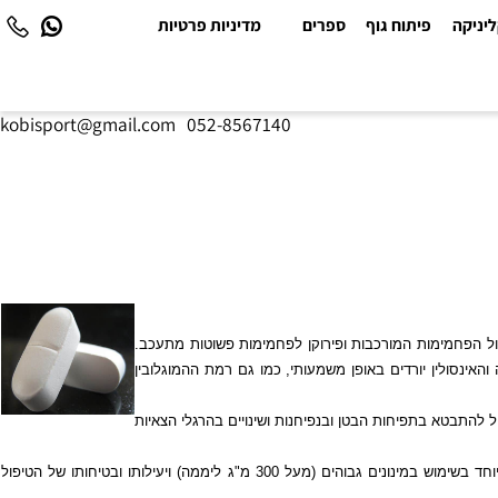
יקה
פיתוח גוף
ספרים
מדיניות פרטיות
kobisport@gmail.com
|
052-8567140
 הפחמימות המורכבות ופירוקן לפחמימות פשוטות מתעכב.
ולין יורדים באופן משמעותי, כמו גם רמת ההמוגלובין
תבטא בתפיחות הבטן ובנפיחנות ושינויים בהרגלי הצאיות
עקב ספיגתו המזערית של החומר הפעיל, השפעות לוואי מערכתיות בעקבות טיפול באקרבוזה נדירות ביותר. תוארו מצבים של עלייה קלה והפיכה באנזימי הכבד, במיוחד בשימוש במינונים גבוהים (מעל 300 מ"ג ליממה) ויעילותו ובטיחותו של הטיפול