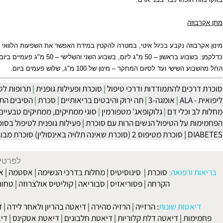
הוכחו כבר בבני אדם.
זה
בוזה נקבע בכיול איטי, במטרה להקטין במידת האפשר את השפעות הלוואי הצפויו
והשלישי – 50 מ"ג פעמיים ביום, בשבוע הרביעי והחמישי – 50 מ"ג, שלוש פעמים ביום.
שי ועד לסיום המחקר – מינון של 100 מ"ג, שלוש פעמים ביום.
כים להתמודדות ודרכי טיפול
|
סוכרת ופעילות גופנית
|
תרופות לטיפול 
A
|
אומגה-3
|
תה ירוק והיבטים בריאותיים
|
סכרת
|
הסיבים התזונתיי
 וכלי דם
|
גלוקופאג' מטפורמין
|
סוגי ממתיקים, ממתיקים טבעיים, וממת
 על הטיפול הנשים הרות עם סוכרת
|
פעילות גופנית לטיפול בסוכרת הר
D
|
סוכרת מטיפוס 2 (סוכרת שאינה תלויה באינסולין) סוכרת מבוגרים
|
לפרטים וליצירת ק
 ורפואה:
סוכרת
|
סינוסיטיס
|
מחלות בדרכי הנשימה
|
אסטמה
|
אלרגיה
הקרחה
|
פסוריאזיס
|
סבוריאה
|
קוליטיס אולצרוזה
|
טחורים
|
לא
האיש