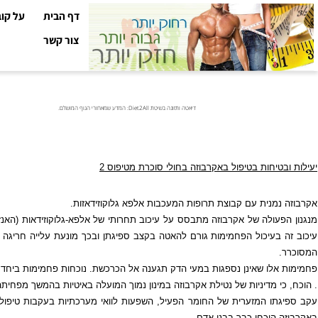
דף הבית
על קובי עזר
צור קשר
דיאטה ותזונה בשיטת Diet2All: המדע שמאחורי הגוף המושלם.
טיחות בטיפול באקרבוזה בחולי סוכרת מטיפוס 2
מנית עם קבוצת תרופות המעכבות אלפא גלוקוזידאזות.
עולה של אקרבוזה מתבסס על עיכוב תחרותי של אלפא-גלוקוזידאות (האנזימים 
בעיכול הפחמימות גורם להאטה בקצב ספיגתן ובכך מונעת עלייה חריגה ברמת ה
לו שאינן נספגות במעי הדק תגענה אל הכרכשת. נוכחות פחמימות ביחד עם חיידק
י מדיניות של נטילת אקרבוזה במינון נמוך המועלה באיטיות בהמשך מפחיתה באופן 