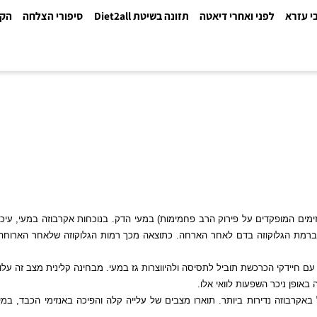
א
לפני ואחרי דיאטה
תזונה בשיטת Diet2all
סיפורי הצלחה
הקלינ
המופקדים על פירוק הרב פחמימות) במעי הדק. בנוכחות אקרבוזה במעי, עיכול
גלוקוזה בדם לאחר הארחה. כתוצאה מכך רמות הגלוקוזה שלאחר הארוחה והאינס
י הכרכשת תוביל לתסיסה ולהיווצרות גז במעי. מבחינה קלינית מצב זה עלול לה
ניכר השפעות לוואי אלו.