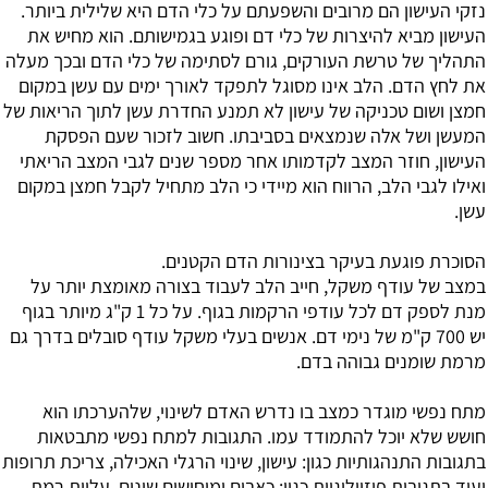
נזקי העישון הם מרובים והשפעתם על כלי הדם היא שלילית ביותר.
העישון מביא להיצרות של כלי דם ופוגע בגמישותם. הוא מחיש את
התהליך של טרשת העורקים, גורם לסתימה של כלי הדם ובכך מעלה
את לחץ הדם. הלב אינו מסוגל לתפקד לאורך ימים עם עשן במקום
חמצן ושום טכניקה של עישון לא תמנע החדרת עשן לתוך הריאות של
המעשן ושל אלה שנמצאים בסביבתו. חשוב לזכור שעם הפסקת
העישון, חוזר המצב לקדמותו אחר מספר שנים לגבי המצב הריאתי
ואילו לגבי הלב, הרווח הוא מיידי כי הלב מתחיל לקבל חמצן במקום
עשן.
הסוכרת פוגעת בעיקר בצינורות הדם הקטנים.
במצב של עודף משקל, חייב הלב לעבוד בצורה מאומצת יותר על
מנת לספק דם לכל עודפי הרקמות בגוף. על כל 1 ק"ג מיותר בגוף
יש 700 ק"מ של נימי דם. אנשים בעלי משקל עודף סובלים בדרך גם
מרמת שומנים גבוהה בדם.
מתח נפשי מוגדר כמצב בו נדרש האדם לשינוי, שלהערכתו הוא
חושש שלא יוכל להתמודד עמו. התגובות למתח נפשי מתבטאות
בתגובות התנהגותיות כגון: עישון, שינוי הרגלי האכילה, צריכת תרופות
ועוד.בתגובות פיזיולוגיות כגון: כאבים ומיחושים שונים, עליית רמת