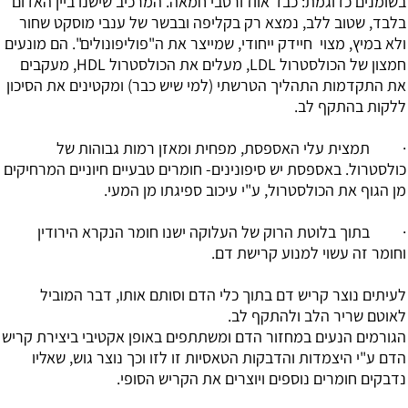
בשומנים כדוגמת: כבד אווז ורטבי חמאה. המרכיב שישנו ביין האדום
בלבד, שטוב ללב, נמצא רק בקליפה ובבשר של ענבי מוסקט שחור
ולא במיץ, מצוי חיידק ייחודי, שמייצר את ה"פוליפונולים". הם מונעים
חמצון של הכולסטרול LDL, מעלים את הכולסטרול HDL, מעקבים
את התקדמות התהליך הטרשתי (למי שיש כבר) ומקטינים את הסיכון
ללקות בהתקף לב.
· תמצית עלי האספסת, מפחית ומאזן רמות גבוהות של
כולסטרול. באספסת יש סיפונינים- חומרים טבעיים חיוניים המרחיקים
מן הגוף את הכולסטרול, ע"י עיכוב ספיגתו מן המעי.
· בתוך בלוטת הרוק של העלוקה ישנו חומר הנקרא הירודין
וחומר זה עשוי למנוע קרישת דם.
לעיתים נוצר קריש דם בתוך כלי הדם וסותם אותו, דבר המוביל
לאוטם שריר הלב ולהתקף לב.
הגורמים הנעים במחזור הדם ומשתתפים באופן אקטיבי ביצירת קריש
הדם ע"י היצמדות והדבקות הטאסיות זו לזו וכך נוצר גוש, שאליו
נדבקים חומרים נוספים ויוצרים את הקריש הסופי.