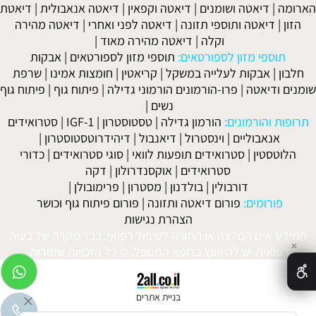
הארומה
|
דיאטה ושומנים
|
דיאטה וקפאין
|
דיאטה אנאבולית
|
דיאטת
הזון
|
דיאטה ותוספי תזונה
|
דיאטה לפני ואחרי
|
דיאטה מהירה
וקלה
|
דיאטה מהירה מאוד
|
תוספי מזון לספורטאים:
תוספי מזון לספורטאים
|
אבקות
חלבון
|
אבקות לעלייה במשקל
|
קריאטין
|
חומצות אמינו
|
שרפת
שומנים ודיאטה
|
פרו-הורמונים הורמוני גדילה
|
פיתוח גוף
|
פיתוח גוף
נשים
|
תרופות והורמונים:
הורמון גדילה
|
טסטוסטרון
|
IGF-1
|
סטרואידים
אנאבוליים
|
וינסטרול
|
דיאנבול
|
דיהידרוטסטוסטרון
|
הלוטסטין
|
סטרואידים תופעות לוואי
|
סוגי סטרואידים
|
כדורי
סטרואידים
|
אוקסנדרולון
|
דקה
דורבולין
|
בולדנון
|
מסטרון
|
פרימובולן
|
פורומים:
פורום דיאטה ותזונה
|
פורום פיתוח גוף וכושר
הצהרת נגישות
המידע אינו המלצה או התוויה לטיפול רפואי. בכל מקרה של בעיה
✕
רפואית יש להיוועץ ברופא המטפל. © כל הזכויות שמורות.
בניית אתרים