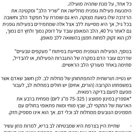
כל אחד, על מנת שתהיה מועילה.
הימנעות פעילות גופנית מחלישה את "שריר הלב" ומקטינה את
הרזרבה שלו בשעת מצוקה. היא גם שומרת על תפקוד הלב וחשובה
בכל גיל, אך היא מסייעת ללב אצל אלה שמתמידים בפעילות גופנית
גם לאחר גיל 40, הלב המאומן עובד על דופק נמוך ולחץ דם נמוך,
לכן הוא זקוק לפחות חמצן בהשוואה ללב מאומן.
בנוסף, הפעילות הגופנית מסייעת בפיתוח " מעקפים טבעיים"
שדרכם עובר הדם במקרה של התגברות הפעילות, או להבדיל,
סתימה באחד מעורקי הלב הראשיים.
יש נטייה תורשתית להתפתחותן של מחלות לב. לכן חשוב שאדם אשר
במשפחתו הקרובה (הורים, אחים) יש חולים במחלות לב, לעבור
מפעם לפעם בדיקה רפואית.
*אספרין במינון ממוצע ( 75-325 מ"ג ליום) מפחית ברבע את
הארעות של התקפי לב, שבץ מוחי ומוות פתאומי בחולים עם
תסמינים הנובעים ממחלות לב וכלי דם. אך הוא אינו מספיק חזק.
· שתיית היין בצרפת היא שמבטיחה לב בריא, למרות מזון עשיר