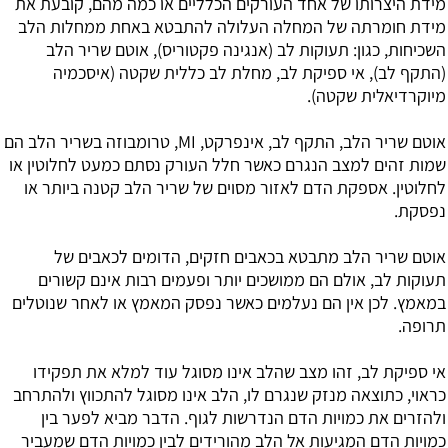
מידת היצרותו של אחד העורקים הכלליים או כמה מהם, קובעת את
מידת חומרתה של המחלה העלולה להתבטא באחת ממחלות הלב
השכיחות, כגון: תעוקות לב (אנגינה פקטוריס), אוטם שריר הלב
(התקף לב), אי ספיקת לב, מחלת לב כללית שקטה (איסכמיה
מיוקרדיאלית שקטה).
אוטם שריר הלב, התקף לב, אינפרקט, MI, טרומבוזה בשריר הלב הם
שמות זהים למצב הנגרם כאשר חלל העורק נסתם כמעט לחלוטין או
לחלוטין. אספקת הדם לאזור מסוים של שריר הלב קטנה ביותר או
נפסקת.
אוטם שריר הלב מתבטא בכאבים חזקים, הדומים לכאבים של
תעוקות לב, אולם הם ממושכים יותר ופעמים רבות אינם קשורים
במאמץ. לכן אין הם נעלמים כאשר נפסק המאמץ או לאחר שנוטלים
תרופה.
אי ספיקת לב, זהו מצב שהלב אינו מסוגל עוד למלא את תפקידו
כראוי, כתוצאה מנזק שנגרם לו, הלב אינו מסוגל להתכווץ ולהתרחב
ולהזרים את כמויות הדם הנדרשות לגוף. הדבר מביא לפער בין
כמויות הדם המגיעות אל הלב מהורידים לבין כמויות הדם שמעביר