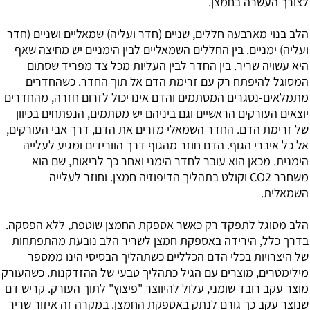
לצורך העשרה בחמצן.
הלב בנוי מארבעה חללים, שניים (חדר ועליה) שמאליים ושניים (חדר
ועליה) ימניים. בין החללים השמאליים לבין הימניים יש מחיצה שאף
היא עשויה שריר. בין החדר לבין העליות מכל צד מפריד שסתום
המסוגל להיפתח רק עם זרימת הדם אל תוך החדר. כשהחדרים
מתמלאים-נסגרים המסתמים והדם אינו יכול לזרום חזרה, מהחדרים
יוצאים העורקים הראשיים וגם ביניהם יש מסתמים, הנפתחים בכיוון
של זרימת הדם. החדר השמאלי מזרים את הדם, דרך אבי העורקים,
אל כל איברי הגוף. הדם חוזר מהגוף דרך הוורידים ומגיע לעלייה
הימנית. מכאן הוא עובר לחדר הימני ואחר כך לריאות, שם הוא
משחרר CO2 וקולט בתהליך הדיפוזיה חמצן. וחוזר לעלייה
השמאלית.
הלב מסוגל לתפקד רק כאשר אספקת החמצן שוטפת, ללא הפסקה.
בדרך כלל, הירידה באספקת חמצן לשריר הלב נובעת מהתפתחות
של היצרויות בכלי הדם הכלליים כשתהליך הבסיסי הינו ממספר
מילימטרים, מוצרים עם הגיל כתהליך טבעי של ההזדקנות. כשהעורק
מוצר עקב רובד שומני, עלול להיווצר "פיצוץ" לתוך העורק. קריש דם
שנוצר עקב כך גורם לנתק באספקת החמצן. במקרה זה איזור שריר