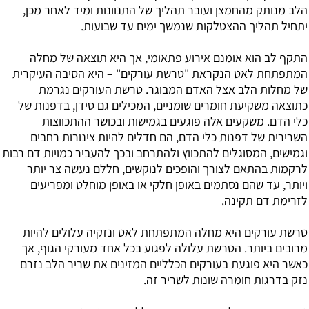
הלב מנותק מהחמצן ועובר תהליך של התנוונות ומיד לאחר מכן,
יתחיל תהליך ההצטלקות שנמשך ימים עד שבועות.
התקף לב הוא אומנם אירוע פתאומי, אך היא תוצאה של מחלה
המתפתחת לאט הנקראת "טרשת עורקים" – היא הסיבה העיקרית
של מחלות הלב אצל האדם המבוגר. טרשת העורקים נגרמת
כתוצאה משקיעת חומרים שומניים, המכילים גם סידן, בדפנות של
כלי הדם. משקעים אלה פוגעים בגמישות ובכושר ההתכווצות
השרירית של דפנות כלי הדם, הם חדלים להיות צינורות רחבים
וגמישים, המסוגלים להתכווץ ולהתרחב ובכך להעביר כמויות דם רבות
לרקמות בהתאם לצורך והופכים לנוקשים, חללם נעשה צר יותר
ויותר, עד שהם נסתמים באופן חלקי או באופן מוחלט ומפריעים
לזרימת דם תקינה.
טרשת עורקים היא מחלה המתפתחת לאט ונזקיה עלולים להיות
מרובים ביותר. הטרשת עלולה לפגוע בכל אחד מעורקי הגוף, אך
כאשר היא פוגעת בעורקים הכלליים המזינים את שריר הלב נזרם
נזק בדרגות חומרה שונות לשריר זה.