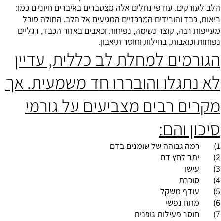
הלב לעורקים. עודפי נוזלים אלה מצטברים באיברים חיוניים כמו:
ריאות, כבד והורידים המרכזיים המגיעים אל הלב. החולה סובל
מעייפות רבה, קוצר נשימה, נפיחות וכאבים באזור הכבד, רגליים
נפוחות וכואבות, בחילות וחוסר תיאבון.
הגורמים למחלת לב כללית, עדיין
לא נתגלו והובררו חד משמעית. אך
מקרים רבים מצביעים על גורמי
סיכון והם:
1) רמה גבוהה של שומנים בדם
2)
יתר לחץ דם
3)
עישון
4)
סוכרת
5)
עודף משקל
6) מתח נפשי
7) חוסר פעילות גופנית