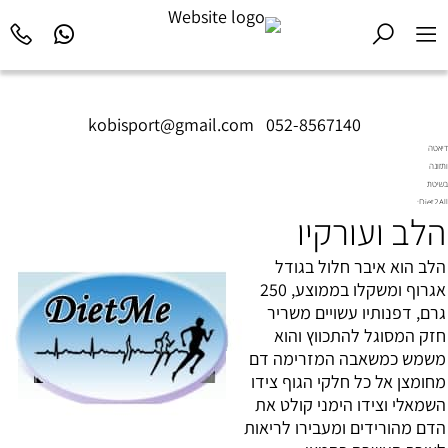
kobisport@gmail.com
|
052-8567140
דיאטה
ותזונה
בשיטת
Diet2All:
הלב ועורקיו
המדע
שמאחורי
הגוף
הלב הוא איבר חלול בגודל
המושלם.
אגרוף ומשקלו בממוצע, 250
גרם, דפנותיו עשויים משריר
חזק המסוגל להתכווץ והוא
משמש כמשאבה המזרימה דם
מחומצן אל כל חלקי הגוף צידו
השמאלי וצידו הימני קולט את
הדם מהורידים ומעבירו לריאות