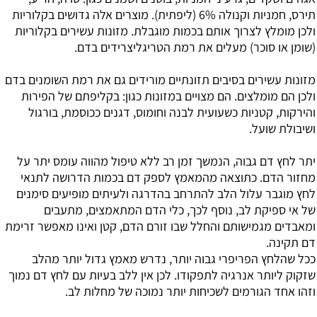
תירס, חמניות וקנולה 6% (ליפתית). מוצרים אלה גדושים בקלוריות
ולכן מומלץ לצרוך אותם בכמות מוגבלת. מזונות עשירים בקלוריות
(שומן או סוכר) מעלים את רמת הטריגליצרידים בדם.
מזונות עשירים בסיבים תזונתיים מורידים גם את רמת השומנים בדם
ולכן הם מומלצים. הם מצויים במזונות כגון: בקליפתם של הפירות
והירקות, קטניות כשעועית לבנה וחומוס, דגנים ככוסמת, בורגול
ושיבולת שועל.
יתר לחץ דם גבוה, הנמשך זמן רב ללא טיפול מהווה עומס יתר על
מחזור הדם. כתוצאה מהמאמץ לספק דם בכמות הדרושה לתנאי
לחץ מוגבר עלול הלב להתרחב בהדרגה ולעיתים מופיעים סימנים
של אי ספיקת לב, נוסף לכך, כלי הדם המתאמצים, מתעבים
ומאבדים מגמישותם והחלל שבו זורם הדם, קטן ואינו מאפשר זרימת
דם תקינה.
ככל שהלחץ הפריפרי גבוה יותר, נדרש מאמץ גדול יותר מהלב
שזקוק ליותר אנרגיה לתפקודו. לכן אין ללב בעיות עם לחץ דם נמוך
וזהו אחד הגורמים לשכיחות יותר נמוכה של מחלות לב.