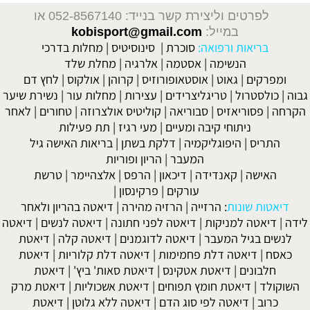
לפרטים וליצירת קשר בנייד: 052-8567140
או
במייל:
kobisport@gmail.com
בריאות ורפואה:
סוכרת
|
סינוסיטיס
|
מחלות בדרכי
הנשימה
|
אסטמה
|
אלרגיה
|
מחלת שלד
ומפרקים
|
גאוט
|
אוסטאופורוזיס
|
קרוהן
|
אולקוס
|
לחץ דם
גבוה
|
כולסטרול
|
טריגליצרידים
|
עצירות
|
מחלות עור
|
נשירת שיער
הקרחה
|
פסוריאזיס
|
סבוריאה
|
קוליטיס אולצרוזה
|
טחורים
|
לאחר
ניתוחי קיבה ומעיים
| מעי רגיז |
תת פעילות
התריס
|
היפוגליקמיה
|
דלקת בשתן
|
בריאות האישה גיל
המעבר
|
הריון ופוריות
האישה
|
קאנדידה
|
דיכאון
|
הרפס
|
אלצהיימר
|
טרשת
עורקים
|
פרקינסון
|
דיאטות שונות
:
הרזייה
|
הרזיה מהירה
|
דיאטה בהריון ולאחר
לידה
|
דיאטה למניקות
|
דיאטה לפני חתונה
|
דיאטה לנשים
|
דיאטה
לנשים בגיל המעבר
|
דיאטה לדוגמנים
|
דיאטה קלה
|
דיאטת
כאסח
|
דיאטה דלת פחמימות
|
דיאטה דלת קלוריות
|
דיאטת
חלבונים
|
דיאטת אטקינס
|
דיאטת סאות' ביץ'
|
דיאטת
השוקולד
|
דיאטת חומץ תפוחים
|
דיאטת אשכוליות
|
דיאטת מרק
כרוב
|
דיאטה לפי סוג הדם
|
דיאטה ללא גלוטן
|
דיאטת