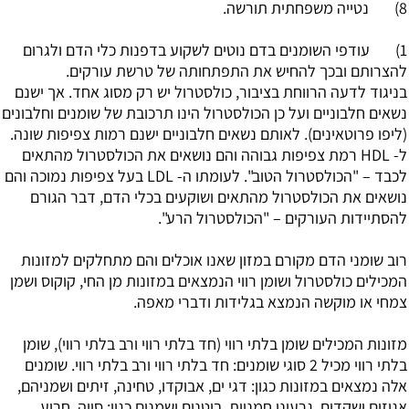
8) נטייה משפחתית תורשה.
1) עודפי השומנים בדם נוטים לשקוע בדפנות כלי הדם ולגרום
להצרותם ובכך להחיש את התפתחותה של טרשת עורקים.
בניגוד לדעה הרווחת בציבור, כולסטרול יש רק מסוג אחד. אך ישנם
נשאים חלבוניים ועל כן הכולסטרול הינו תרכובת של שומנים וחלבונים
(ליפו פרוטאינים). לאותם נשאים חלבוניים ישנם רמות צפיפות שונה.
ל- HDL רמת צפיפות גבוהה והם נושאים את הכולסטרול מהתאים
לכבד – "הכולסטרול הטוב". לעומתו ה- LDL בעל צפיפות נמוכה והם
נושאים את הכולסטרול מהתאים ושוקעים בכלי הדם, דבר הגורם
להסתיידות העורקים – "הכולסטרול הרע".
רוב שומני הדם מקורם במזון שאנו אוכלים והם מתחלקים למזונות
המכילים כולסטרול ושומן רווי הנמצאים במזונות מן החי, קוקוס ושמן
צמחי או מוקשה הנמצא בגלידות ודברי מאפה.
מזונות המכילים שומן בלתי רווי (חד בלתי רווי ורב בלתי רווי), שומן
בלתי רווי מכיל 2 סוגי שומנים: חד בלתי רווי ורב בלתי רווי. שומנים
אלה נמצאים במזונות כגון: דגי ים, אבוקדו, טחינה, זיתים ושמניהם,
אגוזים ושקדים, גרעיני חמניות, בוטנים ושמנים כגון: סויה, חריע,