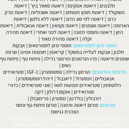
חלבונים
|
דיאטת אטקינס
|
דיאטת סאות' ביץ'
|
דיאטת
קולד
|
דיאטת חומץ תפוחים
|
דיאטת אשכוליות
|
דיאטת מרק
כרוב
|
דיאטה לפי סוג הדם
|
דיאטה ללא גלוטן
|
דיאטת
מה
|
דיאטה ושומנים
|
דיאטה וקפאין
|
דיאטה אנאבולית
|
דיאטת
ן
|
דיאטה ותוספי תזונה
|
דיאטה לפני ואחרי
|
דיאטה מהירה
וקלה
|
דיאטה מהירה מאוד
|
תוספי מזון לספורטאים:
תוספי מזון לספורטאים
|
אבקות
ון
|
אבקות לעלייה במשקל
|
קריאטין
|
חומצות אמינו
|
שרפת
ם ודיאטה
|
פרו-הורמונים הורמוני גדילה
|
פיתוח גוף
|
פיתוח גוף
נשים
|
ות והורמונים:
הורמון גדילה
|
טסטוסטרון
|
IGF-1
|
סטרואידים
אנאבוליים
|
וינסטרול
|
דיאנבול
|
דיהידרוטסטוסטרון
|
וטסטין
|
סטרואידים תופעות לוואי
|
סוגי סטרואידים
|
כדורי
סטרואידים
|
אוקסנדרולון
|
דקה
דורבולין
|
בולדנון
|
מסטרון
|
פרימובולן
|
פורומים:
פורום דיאטה ותזונה
|
פורום פיתוח גוף וכושר
הצהרת נגישות
ע אינו המלצה או התוויה לטיפול רפואי. בכל מקרה של בעיה
רפואית יש להיוועץ ברופא המטפל. © כל הזכויות שמורות.