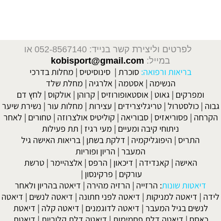
 פיתוח גוף ותזונה, פיתוח גוף למתחילים, עליה במשקל, מסת שרירים, תוספי מזון, תוספי מזון לספורטאים, פיתוח גוף ועיצובו
תוספי מזון
ספי מזון, צמחי מרפא, ויטמינים, מינרלים, סופלימנטים, סטרואידים אנאבולים, הורמון גדילה, אנדרוגנים, טסטוסטרון, פיתוח גוף, שרירים וכושר, פיתוח גוף,
יר, בבית, פיתוח גוף ותזונה, פיתוח גוף למתחילים, עליה במשקל, מסת שרירים, תוספי מזון, תוספי מזון לספורטאים, פיתוח גוף ועיצובו,
פיתוח גוף בבית,
ר, פיתוח גוף נשים, פורום, פיתוח גוף תוכניות אימונים, פיתוח גוף ותזונה, פיתוח גוף תחרותי, לפני ואחרי, תזונה, חדר כוש
לפרטים וליצירת קשר בנייד: 052-8567140
או
במייל:
kobisport@gmail.com
בריאות ורפואה:
סוכרת
|
סינוסיטיס
|
מחלות בדרכי
הנשימה
|
אסטמה
|
אלרגיה
|
מחלת שלד
מפרקים
|
גאוט
|
אוסטאופורוזיס
|
קרוהן
|
אולקוס
|
לחץ דם
כולסטרול
|
טריגליצרידים
|
עצירות
|
מחלות עור
|
נשירת שיער
ה
|
פסוריאזיס
|
סבוריאה
|
קוליטיס אולצרוזה
|
טחורים
|
לאחר
ניתוחי קיבה ומעיים
| מעי רגיז |
תת פעילות
התריס
|
היפוגליקמיה
|
דלקת בשתן
|
בריאות האישה גיל
המעבר
|
הריון ופוריות
האישה
|
קאנדידה
|
דיכאון
|
הרפס
|
אלצהיימר
|
טרשת
עורקים
|
פרקינסון
|
יאטות שונות
:
הרזייה
|
הרזיה מהירה
|
דיאטה בהריון ולאחר
|
דיאטה למניקות
|
דיאטה לפני חתונה
|
דיאטה לנשים
|
דיאטה
שים בגיל המעבר
|
דיאטה לדוגמנים
|
דיאטה קלה
|
דיאטת
אסח
|
דיאטה דלת פחמימות
|
דיאטה דלת קלוריות
|
דיאטת