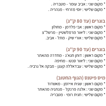
ם שני : אביב עומר - מטבריה .
ם שלישי : יוסי מזרחי - מנהריה .
(עד 80 ק''ג)
ם ראשון : אבי פלדמן - מחולון
ם שני : ליאור מרמלשטיין - מרשל''צ
ם שלישי : אורי שיק - מתל - אביב.
(עד 90 ק''ג)
ם ראשון : דותן חגא'ג - מחדרה מהאתר
ם שני : ליאור סנטו - מחיפה
ם שלישי : עבדאללה קעגן - מבקה אל גרביה .
פיטנס (הגוף החטוב)
ם ראשון : שגית אייזמן - מאשדוד
ם שני : אלנה פרנקל - מנתניה מהאתר
ם שלישי : חגית רומי - מטבריה
200 איגוד
IFBB
, סטרואידים אנאבולים, הורמון גדילה, אנדרוגנים, טסטוסטרון, פיתוח גוף, שרירים וכושר, פיתוח גוף, פיתוח גוף