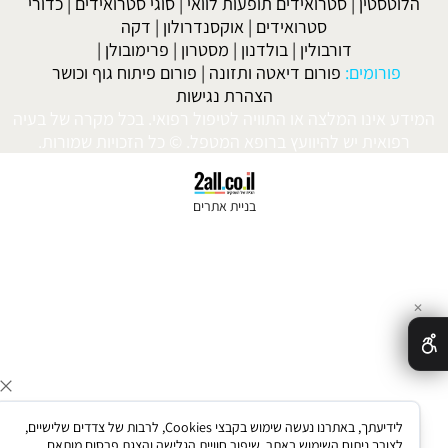
וטסטין
|
סטרואידים תופעות לוואי
|
סוגי סטרואידים
|
כדורי
סטרואידים
|
אוקסנדרולון
|
דקה
דורבולין
|
בולדנון
|
מסטרון
|
פרימובולן
|
פורומים:
פורום דיאטה ותזונה
|
פורום פיתוח גוף וכושר
הצהרת נגישות
ע אינו המלצה או התוויה לטיפול רפואי. בכל מקרה של בעיה
רפואית יש להיוועץ ברופא המטפל. © כל הזכויות שמורות.
בניית אתרים
לידיעתך, באתרנו נעשה שימוש בקבצי Cookies, לרבות של צדדים שלישיים,
לצורך ניתוח השימוש באתר, שיפור חוויית הגלישה והצגת פרסום מותאם