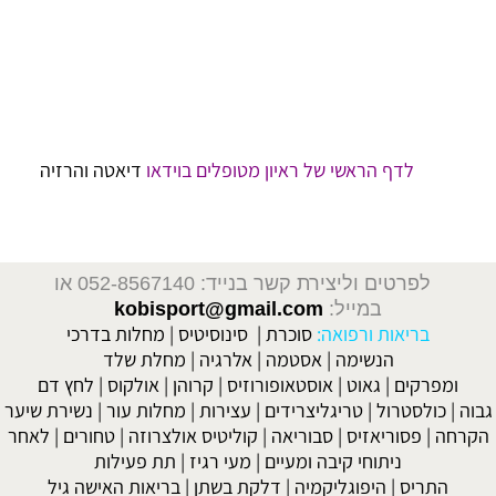
לדף הראשי של ראיון מטופלים בוידאו
דיאטה והרזיה
 דיאטה און ליין, דיאטה לנוער וילדים, דיאטה קלה, דיאטה לפי סוג דם, דיאטה רפואית, דיאטת אטקינס, דיאטת בזק, דיאטת נקודות, דיאטת השמנה, דיאטת
לבונים, דיאטת לחם, חיטובים, חיטוב הגוף, חיטוב הבטן, חיטוב ירכיים, רגליים, חיטוב ידיים, הרזיה
תוספי מזון לספורטאים, תוספי מזון, צמחי מרפא,
רלים, סופלימנטים,
לפרטים וליצירת קשר בנייד: 052-8567140
או
במייל:
kobisport@gmail.com
בריאות ורפואה:
סוכרת
|
סינוסיטיס
|
מחלות בדרכי
הנשימה
|
אסטמה
|
אלרגיה
|
מחלת שלד
מפרקים
|
גאוט
|
אוסטאופורוזיס
|
קרוהן
|
אולקוס
|
לחץ דם
כולסטרול
|
טריגליצרידים
|
עצירות
|
מחלות עור
|
נשירת שיער
ה
|
פסוריאזיס
|
סבוריאה
|
קוליטיס אולצרוזה
|
טחורים
|
לאחר
ניתוחי קיבה ומעיים
| מעי רגיז |
תת פעילות
התריס
|
היפוגליקמיה
|
דלקת בשתן
|
בריאות האישה גיל