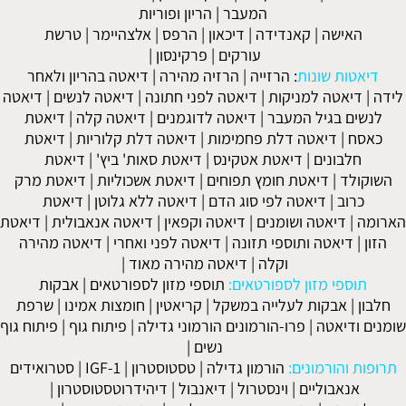
המעבר
|
הריון ופוריות
האישה
|
קאנדידה
|
דיכאון
|
הרפס
|
אלצהיימר
|
טרשת
עורקים
|
פרקינסון
|
יאטות שונות
:
הרזייה
|
הרזיה מהירה
|
דיאטה בהריון ולאחר
|
דיאטה למניקות
|
דיאטה לפני חתונה
|
דיאטה לנשים
|
דיאטה
שים בגיל המעבר
|
דיאטה לדוגמנים
|
דיאטה קלה
|
דיאטת
אסח
|
דיאטה דלת פחמימות
|
דיאטה דלת קלוריות
|
דיאטת
חלבונים
|
דיאטת אטקינס
|
דיאטת סאות' ביץ'
|
דיאטת
קולד
|
דיאטת חומץ תפוחים
|
דיאטת אשכוליות
|
דיאטת מרק
כרוב
|
דיאטה לפי סוג הדם
|
דיאטה ללא גלוטן
|
דיאטת
מה
|
דיאטה ושומנים
|
דיאטה וקפאין
|
דיאטה אנאבולית
|
דיאטת
ן
|
דיאטה ותוספי תזונה
|
דיאטה לפני ואחרי
|
דיאטה מהירה
וקלה
|
דיאטה מהירה מאוד
|
תוספי מזון לספורטאים:
תוספי מזון לספורטאים
|
אבקות
ון
|
אבקות לעלייה במשקל
|
קריאטין
|
חומצות אמינו
|
שרפת
ם ודיאטה
|
פרו-הורמונים הורמוני גדילה
|
פיתוח גוף
|
פיתוח גוף
נשים
|
ות והורמונים:
הורמון גדילה
|
טסטוסטרון
|
IGF-1
|
סטרואידים
אנאבוליים
|
וינסטרול
|
דיאנבול
|
דיהידרוטסטוסטרון
|