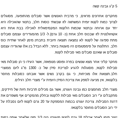
5 ק"ג גבינה קשה
מחקרים אחרונים מראים, כי מרבית האנשים אשר סובלים מהתופעה, מסוגלים
לצרוך כמות לקטוז יומית המשתווה לזו שבשתי כוסות חלב, בתנאי שהאכילה היא
יחד עם ארוחה ובתנאי שכמות הלקטוז המקסימאלית לאכילה בבת אחת היא
אקוויוולנטית לזו שבכוס חלב אחת (כ- 10 גרם).ל- 1/3 מהמגדירים עצמם סובלים
מתת ספיגה של לקטוז לא נמצאה תוצאה חיובית בתבחין מימן לאחר שתיית כוס
חלב. התלונות על סימפטומים היו מעטות ביותר, ללא הבדל בין אלו שהגדירו עצמם
סובלים או שאינם סובלים מאי סבילות לקטוז.
מחקר קליני אחר מצא שנשים בפרה ופוסט מנופאזה, אשר העידו כי הן סובלות מאי
סבילות לקטוז, מסוגלות להגיע לצריכת סידן של כ- 1300 מ"ג ליום ממוצרי
חלב.תוצאות אלו מוכיחות, כי גם בקרב נשים אשר אובחנו כסובלות מחסר
בלקטאז, אין מניעה לספק את צריכת הסידן היומית ע"י מוצרי חלב רגילים.
מוצרי חלב מוחמצים כמו גבינה ויוגורט, אשר גם מכילים תרביות חיות של חיידקים,
מתקבלים ע"י רוב הסובלים מאי סבילות ללקטוז ובחלק מהמקרים אף משפרים את
דרגת הסבילות. צריכת יוגורט בכמות המספקת עד 20 גרם לקטוז ליום נסבלת על
ידי רוב הסובלים מחוסר בלקטאז.
ייצור מימן לאחר אכילת 18 גרם לקטוז מיוגורט היה 1/3 מזה שלאחר אותה כמות