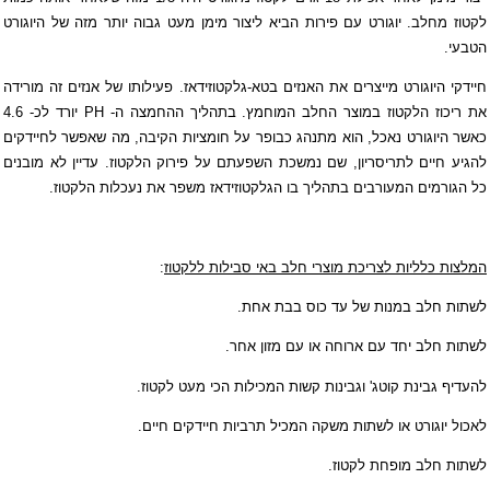
לקטוז מחלב. יוגורט עם פירות הביא ליצור מימן מעט גבוה יותר מזה של היוגורט
הטבעי.
חיידקי היוגורט מייצרים את האנזים בטא-גלקטוזידאז. פעילותו של אנזים זה מורידה
את ריכוז הלקטוז במוצר החלב המוחמץ. בתהליך ההחמצה ה-
PH
יורד לכ- 4.6
כאשר היוגורט נאכל, הוא מתנהג כבופר על חומציות הקיבה, מה שאפשר לחיידקים
להגיע חיים לתריסריון, שם נמשכת השפעתם על פירוק הלקטוז. עדיין לא מובנים
כל הגורמים המעורבים בתהליך בו הגלקטוזידאז משפר את נעכלות הלקטוז.
המלצות כלליות לצריכת מוצרי חלב באי סבילות ללקטוז
:
לשתות חלב במנות של עד כוס בבת אחת.
לשתות חלב יחד עם ארוחה או עם מזון אחר.
להעדיף גבינת קוטג' וגבינות קשות המכילות הכי מעט לקטוז.
לאכול יוגורט או לשתות משקה המכיל תרביות חיידקים חיים.
לשתות חלב מופחת לקטוז.