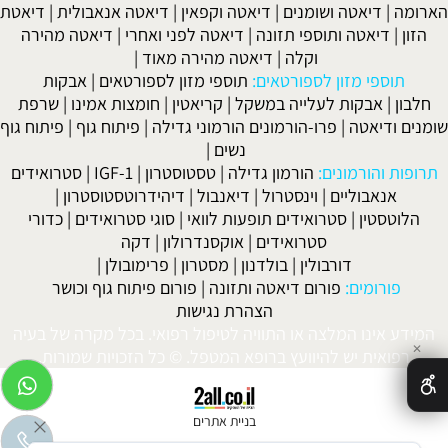
הארומה
|
דיאטה ושומנים
|
דיאטה וקפאין
|
דיאטה אנאבולית
|
דיאטת
הזון
|
דיאטה ותוספי תזונה
|
דיאטה לפני ואחרי
|
דיאטה מהירה
וקלה
|
דיאטה מהירה מאוד
|
תוספי מזון לספורטאים:
תוספי מזון לספורטאים
|
אבקות
חלבון
|
אבקות לעלייה במשקל
|
קריאטין
|
חומצות אמינו
|
שרפת
שומנים ודיאטה
|
פרו-הורמונים הורמוני גדילה
|
פיתוח גוף
|
פיתוח גוף
נשים
|
תרופות והורמונים:
הורמון גדילה
|
טסטוסטרון
|
IGF-1
|
סטרואידים
אנאבוליים
|
וינסטרול
|
דיאנבול
|
דיהידרוטסטוסטרון
|
הלוטסטין
|
סטרואידים תופעות לוואי
|
סוגי סטרואידים
|
כדורי
סטרואידים
|
אוקסנדרולון
|
דקה
דורבולין
|
בולדנון
|
מסטרון
|
פרימובולן
|
פורומים:
פורום דיאטה ותזונה
|
פורום פיתוח גוף וכושר
הצהרת נגישות
המידע אינו המלצה או התוויה לטיפול רפואי. בכל מקרה של בעיה
✕
רפואית יש להיוועץ ברופא המטפל. © כל הזכויות שמורות.
בניית אתרים