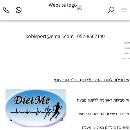
kobisport@gmail.com
|
052-8567140
דיאטה
ותזונה
בשיטת
Diet2All:
המדע
שמאחורי
הגוף
אי סבילות לסוכר החלב (לקטוז) – ד"ר קובי עזרא
המושלם.
אי סבילות ראשונית ללקטוז נובעת
מירידה ביעילות הפרשת הלקטאז
ומופיעה בילדים מגיל 5 ומעלה