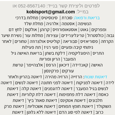
לפרטים וליצירת קשר בנייד: 052-8567140
או
במייל:
kobisport@gmail.com
בריאות ורפואה:
סוכרת
|
סינוסיטיס
|
מחלות בדרכי
הנשימה
|
אסטמה
|
אלרגיה
|
מחלת שלד
ומפרקים
|
גאוט
|
אוסטאופורוזיס
|
קרוהן
|
אולקוס
|
לחץ דם
גבוה
|
כולסטרול
|
טריגליצרידים
|
עצירות
|
מחלות עור
|
נשירת שיער
הקרחה
|
פסוריאזיס
|
סבוריאה
|
קוליטיס אולצרוזה
|
טחורים
|
לאחר
ניתוחי קיבה ומעיים
| מעי רגיז |
תת פעילות
התריס
|
היפוגליקמיה
|
דלקת בשתן
|
בריאות האישה גיל
המעבר
|
הריון ופוריות
האישה
|
קאנדידה
|
דיכאון
|
הרפס
|
אלצהיימר
|
טרשת
עורקים
|
פרקינסון
|
דיאטות שונות
:
הרזייה
|
הרזיה מהירה
|
דיאטה בהריון ולאחר
לידה
|
דיאטה למניקות
|
דיאטה לפני חתונה
|
דיאטה לנשים
|
דיאטה
לנשים בגיל המעבר
|
דיאטה לדוגמנים
|
דיאטה קלה
|
דיאטת
כאסח
|
דיאטה דלת פחמימות
|
דיאטה דלת קלוריות
|
דיאטת
חלבונים
|
דיאטת אטקינס
|
דיאטת סאות' ביץ'
|
דיאטת
השוקולד
|
דיאטת חומץ תפוחים
|
דיאטת אשכוליות
|
דיאטת מרק
כרוב
|
דיאטה לפי סוג הדם
|
דיאטה ללא גלוטן
|
דיאטת