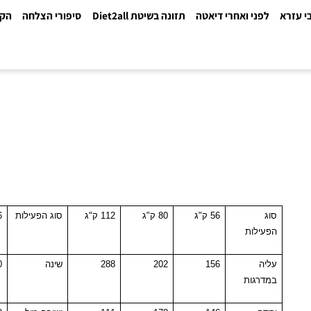
א
לפני ואחרי דיאטה
תזונה בשיטת Diet2all
סיפורי הצלחה
הקלינ
סוג
56 ק"ג
80 ק"ג
112 ק"ג
סוג הפעילות
56 ק"ג
הפעילות
עליה
156
202
288
שינה
10
במדרגות