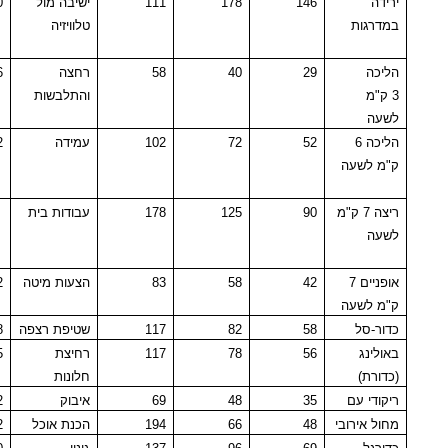
ירידה
146
178
111
ישיבה מול
10
במדרגות
טלוויזיה
הליכה
29
40
58
רחצה
26
3 ק"מ
והתלבשות
לשעה
הליכה 6
52
72
102
עמידה
12
ק"מ לשעה
ריצה 7 ק"מ
90
125
178
עבודות בית
לשעה
אופניים 7
42
58
83
הצעות מיטה
32
ק"מ לשעה
כדור-סל
58
82
117
שטיפת רצפה
38
באולינג
56
78
117
רחיצת
35
(כדורת)
חלונות
ריקודי עם
35
48
69
איבוק
22