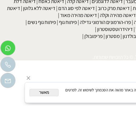
לקת בשתן
|
בריאות האישה גיל המעבר
|
הריון ופוריות
בר
|
דיאטה לדוגמנים
|
דיאטה קלה
|
דיאטת כאסח
|
דיאטה דלת
דיאטת מרק כרוב
|
דיאטה לפי סוג הדם
|
דיאטה ללא גלוטן
|
דיאטת
טה מהירה וקלה
|
דיאטה מהירה מאוד
|
רו-הורמונים הורמוני גדילה
|
פיתוח גוף
|
פיתוח גוף נשים
|
יהידרוטסטוסטרון
|
דנון
|
מסטרון
|
פרימובולן
|
כל הזכויות שמורות.
המשך גלישה באתר מהווה את הסכמתך לשימוש זה. לפרטים
מאשר