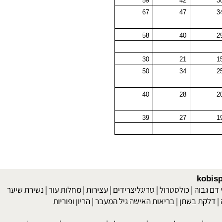
45
46
59
42
67
47
58
40
30
21
50
34
40
28
39
27
יה, סוכרת, אסטמה, תוספי מזון, חומרי תזונה, ויטמינים, מינראלים, צמחי מרפא, חומצות אמינו, ג''ינסנג, ארגינין,סידן, אבץ, ליזין,מטיונין, היסטידין, אורניטין, אלפא
kob
 גבוה
|
כולסטרול
|
טריגליצרידים
|
עצירות
|
מחלות עור
|
נשירת שיער