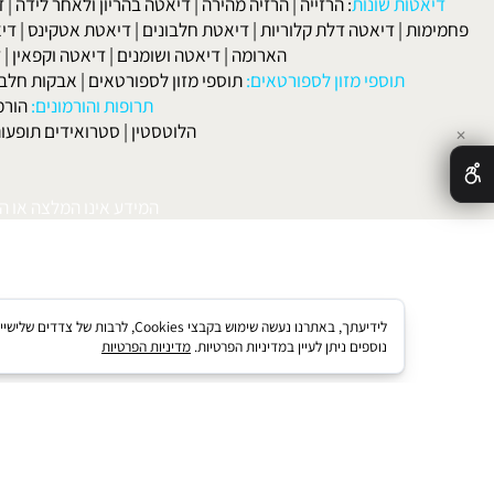
הקרחה
|
פסוריאזיס
|
סבוריאה
|
קוליטיס אולצרוזה
|
טחורים
|
לא
האיש
אטות שונות
:
הרזייה
|
הרזיה מהירה
|
דיאטה בהריון ולאחר לידה
|
דיאטה 
מות
|
דיאטה דלת קלוריות
|
דיאטת חלבונים
|
דיאטת אטקינס
|
דיאטת סא
הארומה
|
דיאטה ושומנים
|
דיאטה וקפאין
|
דיאטה
תוספי מזון לספורטאים:
תוספי מזון לספורטאים
|
אבקות חלבון
|
אבק
תרופות והורמונים:
הורמון גדי
הלוטסטין
|
סטרואידים תופעות לוואי
המידע אינו המלצה או התוויה 
לידיעתך, באתרנו נעשה שימוש בקבצי kies
נוספים ניתן לעיין במדיניות הפרטיות.
מדיניות הפרטיות