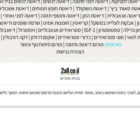
חר ניתוחי קיבה ומעיים
| מעי רגיז |
תת פעילות התריס
|
היפוגליקמיה
|
ד
ה
|
קאנדידה
|
דיכאון
|
הרפס
|
אלצהיימר
|
טרשת עורקים
|
פרקינסון
|
למניקות
|
דיאטה לפני חתונה
|
דיאטה לנשים
|
דיאטה לנשים בגיל המע
ות' ביץ'
|
דיאטת השוקולד
|
דיאטת חומץ תפוחים
|
דיאטת אשכוליות
|
 אנאבולית
|
דיאטת הזון
|
דיאטה ותוספי תזונה
|
דיאטה לפני ואחרי
|
דיא
ות לעלייה במשקל
|
קריאטין
|
חומצות אמינו
|
שרפת שומנים ודיאטה
|
פ
לה
|
טסטוסטרון
|
IGF-1
|
סטרואידים אנאבוליים
|
וינסטרול
|
דיאנבול
|
ד
|
סוגי סטרואידים
|
כדורי סטרואידים
|
אוקסנדרולון
|
דקה דורבולין
|
בול
פורומים:
פורום דיאטה ותזונה
|
פורום פיתוח גוף וכושר
הצהרת נגישות
לטיפול רפואי. בכל מקרה של בעיה רפואית יש להיוועץ ברופא המטפל. © 
בניית אתרים
Coo, לרבות של צדדים שלישיים, לצורך ניתוח השימוש באתר, שיפור חוויית הגלישה והצגת פרסום מותאם אישית. 