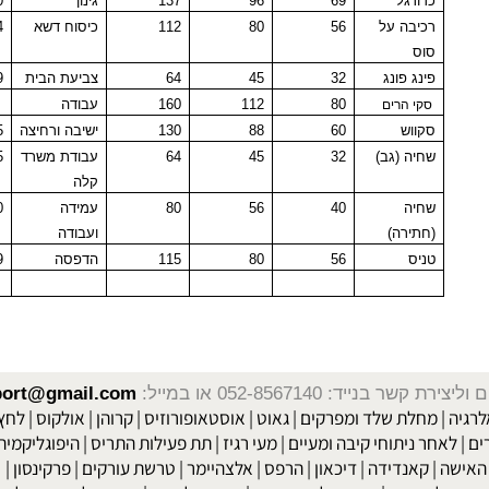
מחול אירובי
48
66
194
הכנת אוכל
32
כדורגל
69
96
137
גינון
30
רכיבה על
56
80
112
כיסוח דשא
34
סוס
פינג פונג
32
45
64
צביעת הבית
29
80
112
160
עבודה
סקי הרים
סקווש
60
88
130
ישיבה ורחיצה
15
שחיה (גב)
32
45
64
עבודת משרד
25
קלה
שחיה
40
56
80
עמידה
20
(חתירה)
ועבודה
טניס
56
80
115
הדפסה
19
, קלוריות, קריאטין, ויטמין, צמחי מרפא, יעקב עזרא, תזונאים, דיאטן, נטורופת, רפואה, דיאטנית קלינית,
Obesity
, חיטוב, תוכנית אימונים, חומצות אמינו, סרטן, מחלות, פתולוג
שר בנייד: 052-8567140
או במייל:
isport@gmail.com
|
מחלת שלד ומפרקים
|
גאוט
|
אוסטאופורוזיס
|
קרוהן
|
אולקוס
|
לחץ דם