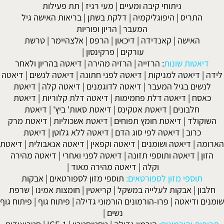
ניתוחי קיבה ומעיים
| מעי רגיז |
תת פעילות
התריס
|
היפוגליקמיה
|
דלקת בשתן
|
בריאות האישה גיל
המעבר
|
הריון ופוריות
האישה
|
קאנדידה
|
דיכאון
|
הרפס
|
אלצהיימר
|
טרשת
עורקים
|
פרקינסון
|
דיאטות שונות
:
הרזייה
|
הרזיה מהירה
|
דיאטה בהריון ולאחר
לידה
|
דיאטה למניקות
|
דיאטה לפני חתונה
|
דיאטה לנשים
|
דיאטה
לנשים בגיל המעבר
|
דיאטה לדוגמנים
|
דיאטה קלה
|
דיאטת
כאסח
|
דיאטה דלת פחמימות
|
דיאטה דלת קלוריות
|
דיאטת
חלבונים
|
דיאטת אטקינס
|
דיאטת סאות' ביץ'
|
דיאטת
השוקולד
|
דיאטת חומץ תפוחים
|
דיאטת אשכוליות
|
דיאטת מרק
כרוב
|
דיאטה לפי סוג הדם
|
דיאטה ללא גלוטן
|
דיאטת
הארומה
|
דיאטה ושומנים
|
דיאטה וקפאין
|
דיאטה אנאבולית
|
דיאטת
הזון
|
דיאטה ותוספי תזונה
|
דיאטה לפני ואחרי
|
דיאטה מהירה
וקלה
|
דיאטה מהירה מאוד
|
תוספי מזון לספורטאים:
תוספי מזון לספורטאים
|
אבקות
חלבון
|
אבקות לעלייה במשקל
|
קריאטין
|
חומצות אמינו
|
שרפת
שומנים ודיאטה
|
פרו-הורמונים הורמוני גדילה
|
פיתוח גוף
|
פיתוח גוף
נשים
|