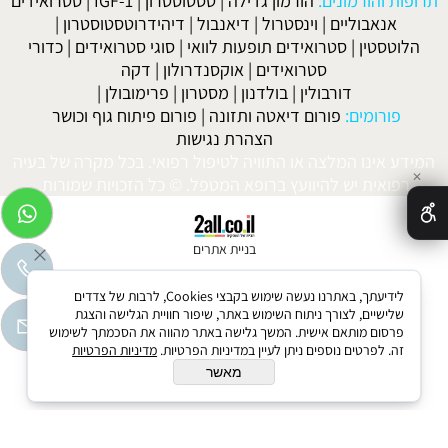
תרופות והורמונים:
הורמון גדילה
|
טסטוסטרון
|
IGF-1
|
סטרואידים
אנאבוליים
|
וינסטרול
|
דיאנבול
|
דיהידרוטסטוסטרון
|
הלוטסטין
|
סטרואידים תופעות לוואי
|
סוגי סטרואידים
|
כדורי
סטרואידים
|
אוקסנדרולון
|
דקה
דורבולין
|
בולדנון
|
מסטרון
|
פרימובולן
|
פורומים:
פורום דיאטה ותזונה
|
פורום פיתוח גוף וכושר
הצהרת נגישות
המידע אינו המלצה או התוויה לטיפול רפואי. בכל מקרה של בעיה
✕
רפואית יש להיוועץ ברופא המטפל. © כל הזכויות שמורות.
בניית אתרים
לידיעתך, באתרנו נעשה שימוש בקבצי Cookies, לרבות של צדדים
שלישיים, לצורך ניתוח השימוש באתר, שיפור חוויית הגלישה והצגת
פרסום מותאם אישית. המשך גלישה באתר מהווה את הסכמתך לשימוש
זה. לפרטים נוספים ניתן לעיין במדיניות הפרטיות.
מדיניות הפרטיות
מאשר