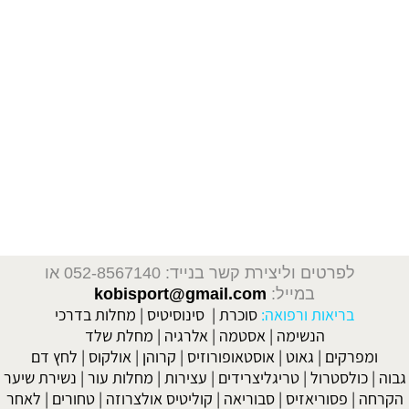
פיתוח גוף, אלוף האלופים, עמית ספיר, מישל טרוני, גדי, האיל זעאתרה, צביקה סויקה, אור שרעבי,הראל אורן
תוספי מזון, דיאטה, דיאטות, תזונה, תפריט,
חיטובים, הרזייה, הרזיה, השמנה, שמן, שומנים, שריר, שרירים, פיתוח גוף, אנטי אייגינג, תהליכי הזקנה, בריאות, ויטמינים, מינרלים, תוספי מזון, חלבונים, פחמימות,
קלוריות, קריאטין, ויטמין, צמחי מרפא, יעקב עזרא, תזונאים, דיאטן, נטורופת, רפואה, דיאטנית קלינית,
Obesity
, חיטוב, תוכנית אימונים, חומצות אמינו, סרטן, מחלות,
פתולוגיה, סוכרת, אסטמה, תוספי מזון, חומרי תזונה, ויטמינים, מינראלים, צמחי מרפא, חומצות אמינו, ג''ינסנג, ארגינין,סידן, אבץ, ליזין,מטיונין, היסטידין, אורניטין, אלפא
קטוגלוטראט, זרחן, מגנזיום,חומצה אסקורבית,ספירולינה, גינקו בילובה, בריאות וכושר, עבודות לספורטאים מפתחי גוף, בודי בילדרים פרסומות, עבודה למפתחי גוף, דרושים
מפתחי גוף לפרסומות, שרירנים ולפרסומות, דיאטה מהירה, דיאטה און ליין, דיאטה לנוער וילדים, דיאטה קלה, דיאטה לפי סוג דם, דיאטה רפואית, דיאטת אטקינס, דיאטת
בזק, דיאטת נקודות, דיאטת השמנה, דיאטת כאסח, דיאטת חלבונים, דיאטת לחם, חיטובים, חיטוב הגוף, חיטוב הבטן, חיטוב ירכיים, רגליים, חיטוב ידיים, הרזיה מהירה,
הרזיה שפויה, הרזיה ללא דיאטה, הרזיה בטוחה, הרזייה,
סוגי דיאטות נפוצות, כגון: דיאטת אטקינס, דיאטת סאות' ביץ', הדיאטה של בוב גרין, דיאטת קקאו,
דיאטת חומץ תפוחים, דיאטת אשכוליות, דיאטת מרק
תוספי מזון לספורטאים, תוספי מזון, צמחי מרפא, ויטמינים, מינרלים, סופלימנטים, סטרואידים אנאבולים,
הורמון גדילה, אנדרוגנים, טסטוסטרון, פיתוח גוף, שרירים וכושר, פיתוח גוף, פיתוח גוף מהיר, בבית, פיתוח גוף ותזונה, פיתוח גוף למתחילים, עליה במשקל, מסת שרירים,
תוספי מזון, תוספי מזון לספורטאים, פיתוח גוף ועיצובו,
פיתוח גוף בבית,
פיתוח גוף מהיר, פיתוח גוף נשים, פורום, פיתוח גוף תוכניות אימונים, פיתוח גוף ותזונה,
פיתוח גוף תחרותי, לפני ואחרי, תזונה, חדר כושר
לפרטים וליצירת קשר בנייד: 052-8567140
או
במייל:
kobisport@gmail.com
בריאות ורפואה:
סוכרת
|
סינוסיטיס
|
מחלות בדרכי
הנשימה
|
אסטמה
|
אלרגיה
|
מחלת שלד
ומפרקים
|
גאוט
|
אוסטאופורוזיס
|
קרוהן
|
אולקוס
|
לחץ דם
גבוה
|
כולסטרול
|
טריגליצרידים
|
עצירות
|
מחלות עור
|
נשירת שיער
הקרחה
|
פסוריאזיס
|
סבוריאה
|
קוליטיס אולצרוזה
|
טחורים
|
לאחר