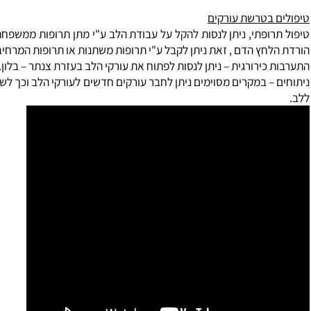
אלית. הכאבים מוקלים בעת מנוחה. לכן ככל שהופעתן מתרחשת בזמן
לה חמור יותר (לדוגמא: חולה שמופיעים אצלו כאבים אנגינוטיים 
צבו חמור יותר מחולה הסובל מכאבים רק בזמן הליכה ממושכת).
ב
טרשת עורקים
ופתי, ניתן לנסות להקל על עבודת הלב ע"י מתן תרופות ממשפחת הדיגוג
חץ הדם , זאת ניתן לקבל ע"י תרופות משתנות או תרופות המרחיבות כלי
כירורגית – ניתן לנסות לפתוח את עורקי הלב בעזרת צנתר – בלון.
– במקרים מסוימים ניתן לחבר עורקים חדשים לעורקי הלב וכך לשפר א