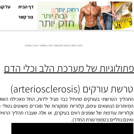
דף הבית
על קובי עזר
צור קשר
דיאטה ותזונה בשיטת Diet2All: המדע שמאחורי הגוף המושלם.
וגיות של מערכת הלב וכלי הדם
ים (arteriosclerosis)
הטרשתי בעורקים
מתחיל כבר מגיל ילדות, החל מאכילת השוקולדי
 הנושאים עימם, קלוריות ממקורות של סוכרים פשוטים נטולי
ויטמינ
 עודפות של
שומנים רווים
בעיקרם, או אלה שעברו תהליך הרווית מימני
זליים בטמפרטורת החדר).