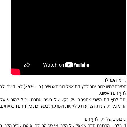
 מיתר לחץ דם סובלים ממחלות לב אשר יתפתחו על רקע זה.
חלה
:
הסיבה להיווצרות יתר לחץ דם אצל רוב האנשים ( כ – 5%