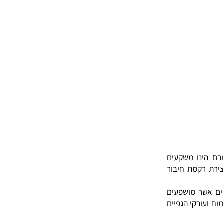
ינו משקעים
 רקמת חיבור
שר מושפעים
coronary ), עורקי המוח ועורקי הגפיים