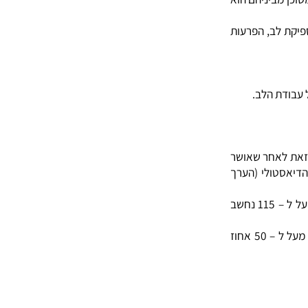
מביניהם הוא
לב, הפרעות
ת הלב.
כספית, כל זאת לאחר שאושר
טולי (הערך
לחץ דם דיאסטולי בין 90-104 נחשב לקל, בין 105-114 נחשב לבינוני ומעל ל – 115 נחשב