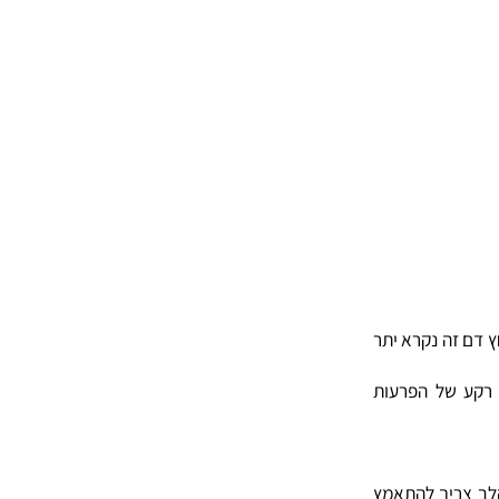
באופן כללי יתר לחץ דם שכיח בכ – 10-20 אחוז מהאוכלוסייה המבוגרת מעל ל – 50 אחוז
8) לא ידועה, לחץ דם זה נקרא יתר