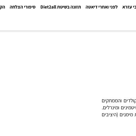
א
לפני ואחרי דיאטה
תזונה בשיטת Diet2all
סיפורי הצלחה
הקלינ
ם והממתקים
ים ומינרלים
.
ם (היציבים