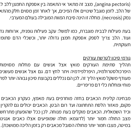
ספקת דם ירודה לתאי שריר הלב, כך במצב זה פחות חמצן מגיע לתא
שינויים שונים בתוך התא. השינויים יוצרים תסמונת הנקראת: תסמו
(angina pectoris), מצב זה מתאר אי התאמה בין אספקת החמצן ללב לבין
לזמן מוגבל שינויים אלו הפיכים, אך לאחר זמן מסוים חלק מהתאים מת
לות לבבית מוגברת, כמו למשל: עקב
פעילות גופנית
, ארוחות גדולות,
לב צריך לספק אספקת חמצן גדולה יותר, וכשכלי הדם סתומים נו
.
כון לטרשת עורקים
סתימת העורקים מואץ אצל אנשים עם מחלות מסוימות , כג
סטרולמיה, היפרלפידמיה
ויתר לחץ דם
. גם אצל אנשים מעשנים או א
קל מואץ הליך זה. לכן הם נכללים בקבוצת סיכון גבוהה יותר לפתח מח
לות כלי דם פריפריים.
קלינית הכאבים בחזה מוחרפים בעת מאמץ, כעקרון הכאבים יכולים
זור הלסת התחתונה ועד רום הבטן. הכאבים יכולים גם להקרין לאזור