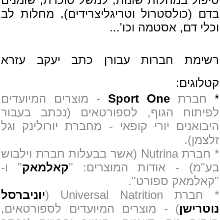
בדם (כולסטרול וטריגליצרידים), מחלות לב
וכלי דם, אסטמה וכו'...
רשימת חברות עבורן כתב יעקב עזרא
קטלוגים:
*
חברת
Sport One
- מוצרים המיועדים
לפיתוח הגוף, לספורטאים (נכתב בעבור
היבואנים יורי קופאי - מחברת יורולינק וגל
זלצמן).
* חברת Nutrina (אשר בבעלות חברת וילבוש
בע"מ) - אודות המוצרים: "
קאלמאק
" ו-
"קאלמאק ספורט".
* חברת Universal Natrition (
יוניברסל
נוטרישן
) - מוצרים המיועדים לספורטאים,