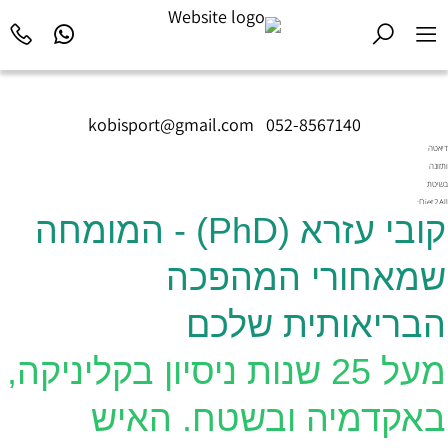
kobisport@gmail.com
|
052-8567140
דיאטה
ותזונה
בשיטת
Diet2All:
קובי עזרא (PhD) - המומחה
המדע
שמאחורי
הגוף
שמאחורי המהפכה
המושלם.
הבריאותית שלכם
מעל 25 שנות ניסיון בקליניקה,
באקדמיה ובשטח. האיש