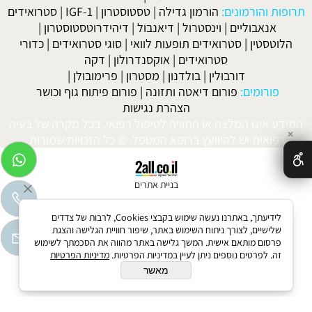
תרופות והורמונים:
הורמון גדילה
|
טסטוסטרון
|
IGF-1
|
סטרואידים
אנאבוליים
|
וינסטרול
|
דיאנבול
|
דיהידרוטסטוסטרון
|
הלוטסטין
|
סטרואידים תופעות לוואי
|
סוגי סטרואידים
|
כדורי
סטרואידים
|
אוקסנדרולון
|
דקה
דורבולין
|
בולדנון
|
מסטרון
|
פרימובולן
|
פורומים:
פורום דיאטה ותזונה
|
פורום פיתוח גוף וכושר
הצהרת נגישות
המידע אינו המלצה או התוויה לטיפול רפואי. בכל מקרה של בעיה
✕
רפואית יש להיוועץ ברופא המטפל. © כל הזכויות שמורות.
בניית אתרים
לידיעתך, באתרנו נעשה שימוש בקבצי Cookies, לרבות של צדדים
שלישיים, לצורך ניתוח השימוש באתר, שיפור חוויית הגלישה והצגת
פרסום מותאם אישית. המשך גלישה באתר מהווה את הסכמתך לשימוש
זה. לפרטים נוספים ניתן לעיין במדיניות הפרטיות.
מדיניות הפרטיות
מאשר