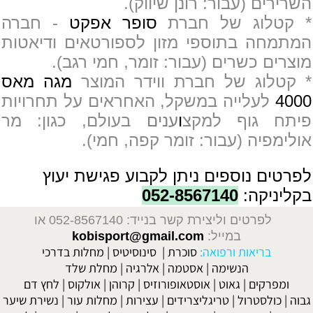
השרירים (עבור: רונן שיווק).
* קטלוג של חברת
סופר אפקט
- חברה
המתמחה בתוספי מזון לספורטאים ודיאטות
מוצרים כשרים (עבור: זומר, חמי רגב).
* קטלוג של חברת ווידר המוצר
מגה מאס
4000
לעלייה במשקל, האחראים על תחרויות
פיתח גוף למקצ
ו
ענים
בעולם, כגון: מר
אולימפיה (עבור: זומר קפה, חמי).
לפרטים נוספים ניתן לקבוע פגישת יעוץ
בקליניקה:
052-8567140
לפרטים וליצירת קשר בנייד: 052-8567140
או
במייל:
kobisport@gmail.com
בריאות ורפואה:
סוכרת
|
סינוסיטיס
|
מחלות בדרכי
הנשימה
|
אסטמה
|
אלרגיה
|
מחלת שלד
ומפרקים
|
גאוט
|
אוסטאופורוזיס
|
קרוהן
|
אולקוס
|
לחץ דם
גבוה
|
כולסטרול
|
טריגליצרידים
|
עצירות
|
מחלות עור
|
נשירת שיער