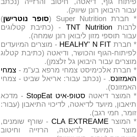
פיתוח גוף, דיאטה, חיטוב והרזייה (נכתב
עבור היבואן רונן שיווק).
* חברת Super Nutrition (
סופר נוטרישן
)
לרבות
TNT Nutrition
- (כתיבת קטלוגים
עבור תוספי מזון ליבואן רונן שמחה).
* חברת
HEALHY' N FIT
- מוצרים המיועדים
לפיתוח-הגוף והכושר, ודיאטה (כתיבת קטלוג
מוצרים עבור היבואן גל זלצמן).
* חברת אלכימיסט צמחי מרפא בע"מ -
צמחי
האמזונס
. - (נכתב עבור: אריאל שביט - צמחי
האמזונס).
* המוצר דיאטה
סטופ-איט StopEat
- מדכא
תיאבון, מיועד לדיאטה, לדיכוי התיאבון (עבור:
זומר, חמי רגב).
* המוצר
CLA EXTREAME
- שורף שומנים
,
מוצר המיועד לדיאטה, הרזייה וחיטוב