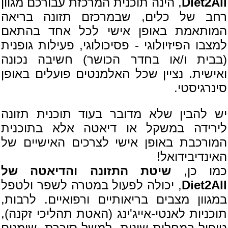
Diet2All
, הינה תוכנית המרכזת עבורכם מגוון
רחב של כלים, שבמרכזם תזונה בריאה
המותאמת באופן אישי לכל אחד בהתאם
למצבו הפיזיולוגי - פסיכולוגי, פעילות גופנית
(בבית ו/או בחדר הכושר) חשיבה נכונה
ואישית. נציין שכל האלמנטים פועלים באופן
סינרגיסטי.
יש להבין שלא מדובר בעוד תוכנית תזונה
לירידה במשקל או דיאטה אלא בתוכנית
המורכבת באופן אישי לצרכים האישיים של
האינדיבידואל!
כמו כן,
שיטת התזונה והדיאטה של
Diet2All
, יכולה לפעול במטרה לשפר ולטפל
במגוון מצבים בריאותיים ורפואיים. לרבות,
תוכניות לאנטי-אייג'ינג (האטת תהליכי זקנה),
טיפול במחלות שונות, למשל סוכרת, שומנים