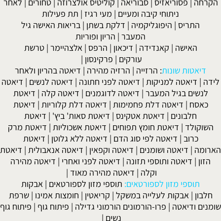
הקרחה
|
פסוריאזיס
|
סבוריאה
|
קוליטיס אולצרוזה
|
טחורים
|
לאחר
ניתוחי קיבה ומעיים
| מעי רגיז |
תת פעילות
התריס
|
היפוגליקמיה
|
דלקת בשתן
|
בריאות האישה גיל
המעבר
|
הריון ופוריות
האישה
|
קאנדידה
|
דיכאון
|
הרפס
|
אלצהיימר
|
טרשת
עורקים
|
פרקינסון
|
דיאטות שונות
:
הרזייה
|
הרזיה מהירה
|
דיאטה בהריון ולאחר
לידה
|
דיאטה למניקות
|
דיאטה לפני חתונה
|
דיאטה לנשים
|
דיאטה
לנשים בגיל המעבר
|
דיאטה לדוגמנים
|
דיאטה קלה
|
דיאטת
כאסח
|
דיאטה דלת פחמימות
|
דיאטה דלת קלוריות
|
דיאטת
חלבונים
|
דיאטת אטקינס
|
דיאטת סאות' ביץ'
|
דיאטת
השוקולד
|
דיאטת חומץ תפוחים
|
דיאטת אשכוליות
|
דיאטת מרק
כרוב
|
דיאטה לפי סוג הדם
|
דיאטה ללא גלוטן
|
דיאטת
הארומה
|
דיאטה ושומנים
|
דיאטה וקפאין
|
דיאטה אנאבולית
|
דיאטת
הזון
|
דיאטה ותוספי תזונה
|
דיאטה לפני ואחרי
|
דיאטה מהירה
וקלה
|
דיאטה מהירה מאוד
|
תוספי מזון לספורטאים:
תוספי מזון לספורטאים
|
אבקות
חלבון
|
אבקות לעלייה במשקל
|
קריאטין
|
חומצות אמינו
|
שרפת
שומנים ודיאטה
|
פרו-הורמונים הורמוני גדילה
|
פיתוח גוף
|
פיתוח גוף
נשים
|