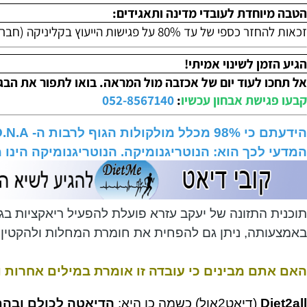
"ומה שלא עשה הטבע - יעשה קובי עזרא."
צפו בתוצאות של מטופל
וחדת לעובדי מדינה ותאגידים:
על פגישות הייעוץ בקליניקה (חברת חשמל, בנקים, אל-על, מורים ועוד).
מן לשינוי אמיתי!
 לעוד יום של אכזבה מול המראה. בואו לתפור את הבגד הת
ישת אבחון עכשיו
:
052-8567140
הידעת
לכך הוא: הנוטריגנומיקה. הנוטריגנומיקה הינו מדע 
התזונה של יעקב עזרא פועלת להפעיל ריאקציות בגוף המו
תה, ניתן גם להפחית את חומרת המחלות ולהקטין את ה