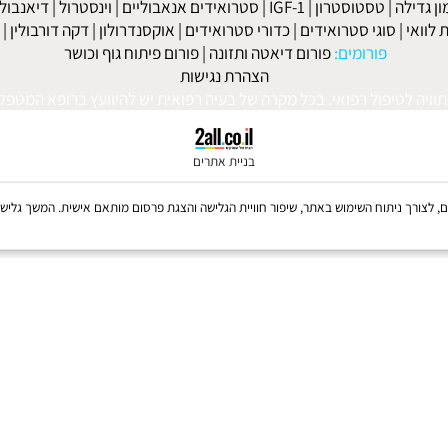
ה
|
קאנדידה
|
דיכאון
|
הרפס
|
אלצהיימר
|
טרשת עורקים
|
פרקינסון
|
למניקות
|
דיאטה לפני חתונה
|
דיאטה לנשים
|
דיאטה לנשים בגיל המע
ות' ביץ'
|
דיאטת השוקולד
|
דיאטת חומץ תפוחים
|
דיאטת אשכוליות
|
 אנאבולית
|
דיאטת הזון
|
דיאטה ותוספי תזונה
|
דיאטה לפני ואחרי
|
דיא
ות לעלייה במשקל
|
קריאטין
|
חומצות אמינו
|
שרפת שומנים ודיאטה
|
פ
לה
|
טסטוסטרון
|
IGF-1
|
סטרואידים אנאבוליים
|
וינסטרול
|
דיאנבול
|
ד
|
סוגי סטרואידים
|
כדורי סטרואידים
|
אוקסנדרולון
|
דקה דורבולין
|
בול
פורומים:
פורום דיאטה ותזונה
|
פורום פיתוח גוף וכושר
הצהרת נגישות
לטיפול רפואי. בכל מקרה של בעיה רפואית יש להיוועץ ברופא המטפל. © 
בניית אתרים
Coo, לרבות של צדדים שלישיים, לצורך ניתוח השימוש באתר, שיפור חוויית הגלישה והצגת פרסום מותאם אישית. 