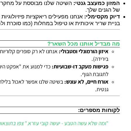
זון כמעצב גנטי:
השיטה שלנו מבוססת על מחקר נוטריג
 הגנים שלך.
וק מקסימלי:
אנחנו מפעילים ריאקציות פיזיולוגיות ספצ
יית שריר איכותית או טיפול במחלות (כמו סוכרת ולחץ ד
 מבדיל אותנו מכל השאר?
איזון הורמונלי ומטבולי:
אנחנו לא רק סופרים קלוריות. אנח
בירידה).
פגישות מעקב דו-שבועיות:
כדי למנוע את "אפקט היו-יו", 
לתגובת הגוף.
אורח חיים, לא עונש:
בשיטה שלנו אפשר לאכול בלילה, לשלב 
גנטית.
וחות מספרים: