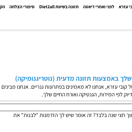
א
לפני ואחרי דיאטה
תזונה בשיטת Diet2all
סיפורי הצלחה
הקלינ
באמצעות תזונה מדעית (נוטריגנומיקה)
 דיאטות "מדף" שלא עובדות? בשיטת Diet2All של קובי עזרא, אנחנו לא מאמינים בפתרונות גנריים. אנחנו מבינים
מטו
לפי המידות, הגנטיקה ואורח החיים שלך.
 שלך, כולל ה-DNA, מתחלפות תוך חצי שנה בלבד? זה אומר שיש לך הזדמנות "לבנות" את