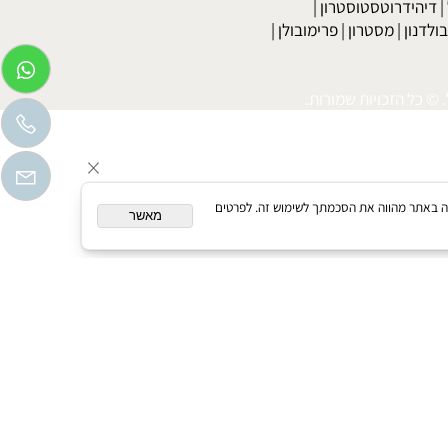
בר
|
דיאטה לדוגמנים
|
דיאטה קלה
|
דיאטת כאסח
|
דיאטה דלת
דיאטת מרק כרוב
|
דיאטה לפי סוג הדם
|
דיאטה ללא גלוטן
|
דיאטת
טה מהירה וקלה
|
דיאטה מהירה מאוד
|
רו-הורמונים הורמוני גדילה
|
פיתוח גוף
|
פיתוח גוף נשים
|
יהידרוטסטוסטרון
|
דנון
|
מסטרון
|
פרימובולן
|
כל הזכויות שמורות.
המשך גלישה באתר מהווה את הסכמתך לשימוש זה. לפרטים
מאשר