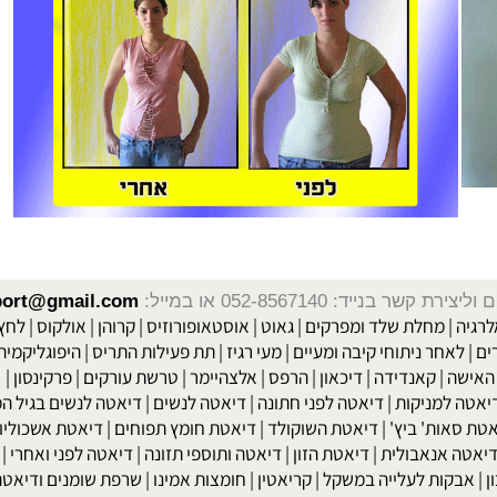
שר בנייד: 052-8567140
או במייל:
isport@gmail.com
|
מחלת שלד ומפרקים
|
גאוט
|
אוסטאופורוזיס
|
קרוהן
|
אולקוס
|
לחץ דם
חר ניתוחי קיבה ומעיים
| מעי רגיז |
תת פעילות התריס
|
היפוגליקמיה
|
ד