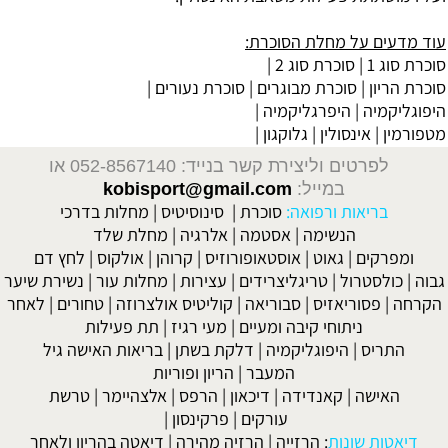
עוד מדעים על מחלת הסוכרת:
סוכרת סוג 1
|
סוכרת סוג 2
|
סוכרת הריון |
סוכרת מבוגרים
| סוכרת נעורים |
היפוגליקמיה
|
היפרגליקמיה
|
מטפורמין
|
אינסולין
|
גלוקגון
|
לפרטים וליצירת קשר בנייד: 052-8567140
או
במייל:
kobisport@gmail.com
בריאות ורפואה:
סוכרת
|
סינוסיטיס
|
מחלות בדרכי
הנשימה
|
אסטמה
|
אלרגיה
|
מחלת שלד
ומפרקים
|
גאוט
|
אוסטאופורוזיס
|
קרוהן
|
אולקוס
|
לחץ דם
גבוה
|
כולסטרול
|
טריגליצרידים
|
עצירות
|
מחלות עור
|
נשירת שיער
הקרחה
|
פסוריאזיס
|
סבוריאה
|
קוליטיס אולצרוזה
|
טחורים
|
לאחר
ניתוחי קיבה ומעיים
| מעי רגיז |
תת פעילות
התריס
|
היפוגליקמיה
|
דלקת בשתן
|
בריאות האישה גיל
המעבר
|
הריון ופוריות
האישה
|
קאנדידה
|
דיכאון
|
הרפס
|
אלצהיימר
|
טרשת
עורקים
|
פרקינסון
|
דיאטות שונות
:
הרזייה
|
הרזיה מהירה
|
דיאטה בהריון ולאחר