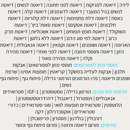
לידה
|
דיאטה למניקות
|
דיאטה לפני חתונה
|
דיאטה לנשים
|
דיאטה
לנשים בגיל המעבר
|
דיאטה לדוגמנים
|
דיאטה קלה
|
דיאטת
כאסח
|
דיאטה דלת פחמימות
|
דיאטה דלת קלוריות
|
דיאטת
חלבונים
|
דיאטת אטקינס
|
דיאטת סאות' ביץ'
|
דיאטת
השוקולד
|
דיאטת חומץ תפוחים
|
דיאטת אשכוליות
|
דיאטת מרק
כרוב
|
דיאטה לפי סוג הדם
|
דיאטה ללא גלוטן
|
דיאטת
הארומה
|
דיאטה ושומנים
|
דיאטה וקפאין
|
דיאטה אנאבולית
|
דיאטת
הזון
|
דיאטה ותוספי תזונה
|
דיאטה לפני ואחרי
|
דיאטה מהירה
וקלה
|
דיאטה מהירה מאוד
|
תוספי מזון לספורטאים:
תוספי מזון לספורטאים
|
אבקות
חלבון
|
אבקות לעלייה במשקל
|
קריאטין
|
חומצות אמינו
|
שרפת
שומנים ודיאטה
|
פרו-הורמונים הורמוני גדילה
|
פיתוח גוף
|
פיתוח גוף
נשים
|
תרופות והורמונים:
הורמון גדילה
|
טסטוסטרון
|
IGF-1
|
סטרואידים
אנאבוליים
|
וינסטרול
|
דיאנבול
|
דיהידרוטסטוסטרון
|
הלוטסטין
|
סטרואידים תופעות לוואי
|
סוגי סטרואידים
|
כדורי
סטרואידים
|
אוקסנדרולון
|
דקה
דורבולין
|
בולדנון
|
מסטרון
|
פרימובולן
|
פורומים:
פורום דיאטה ותזונה
|
פורום פיתוח גוף וכושר