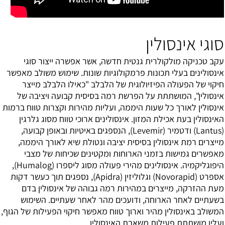
סוגי אינסולין
עקב טכניקה מולקולרית גנטית חדשה, אשר אפשרה ייצור סוגי
אינסולינים בעלי תכונות פרמקולוגיות שונות. שימוש משולב מאפשר
חיקוי של הפעולה הפיזיולוגית של הלבלב "כאילו הלבלב מייצר
אינסולין", המושתתת על הפרשת רמה בסיסית קבועה ויציבה של
אינסולין לאורך כל שעות היממה, ועליות מהירות וקצרות טווח ברמות
האינסולין בעת אכילת המזון. אינסולינים ארוכי טווח מסוג גלרגין
(Lantus) ודטמיר (Levemir), הנספגים באיטיות ובאופן קבועה,
מייצרים רמת אינסולין בסיסית יציבה ונטולת שיא לאורך היממה,
מאפשרים גמישות בזמני הארוחות ומקטינים שכיחות של מצבי
היפוגליקמיה. אינסולינים מהירי פעולה מסוג ליספרו (Humalog),
אספרט (Novorapid) וגלוליזין (Apidra), נספגים תוך כעשר דקות
מעת ההזרקה, מייצרים במהירות רמה גבוהה של אינסולין בדם
בשעתיים לאחר הארוחה, ודועכים מהר לאחר שעתיים. השימוש
המשולב באינסולין מהיר וארוך טווח מאפשר חיקוי הפעילות של הגוף,
ועליו מושתתת פעילות משאבת האינסולין.