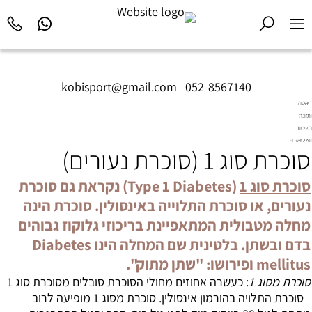
kobisport@gmail.com
|
052-8567140
דיאטה
ותזונה
בשיטת
Diet2All:
סוכרת סוג 1 (סוכרת נעורים)
המדע
שמאחורי
הגוף
סוכרת סוג 1
(Type 1 Diabetes) נקראת גם סוכרת
המושלם.
נעורים, או סוכרת התלוייה באינסולין. סוכרת הינה
מחלה מטבולית המתאפיינת בריכוזי גלוקוז גבוהים
בדם ובשתן. בלטינית שם המחלה הינו Diabetes
mellitus ופירושו: "שתן מתוק".
סוכרת
מסוג 1
: כעשרה אחוזים מחולי הסוכרת סובלים מסוכרת סוג 1
- סוכרת התלויה בהורמון אינסולין. סוכרת מסוג 1 מופיעה לרוב