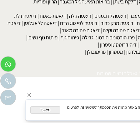
kob
 גבוה
|
כולסטרול
|
טריגליצרידים
|
עצירות
|
מחלות עור
|
נשירת שיער
לקת בשתן
|
בריאות האישה גיל המעבר
|
הריון ופוריות
בר
|
דיאטה לדוגמנים
|
דיאטה קלה
|
דיאטת כאסח
|
דיאטה דלת
דיאטת מרק כרוב
|
דיאטה לפי סוג הדם
|
דיאטה ללא גלוטן
|
דיאטת
טה מהירה וקלה
|
דיאטה מהירה מאוד
|
רו-הורמונים הורמוני גדילה
|
פיתוח גוף
|
פיתוח גוף נשים
|
יהידרוטסטוסטרון
|
דנון
|
מסטרון
|
פרימובולן
|
כל הזכויות שמורות.
המשך גלישה באתר מהווה את הסכמתך לשימוש זה. לפרטים
מאשר