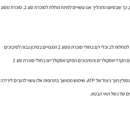
גורמים לעלייה בתנגודת לאינסולין, המהווה את ההפרעה העיקרית הגורמת להתפתחותם של מצבים טרום סכרתיים, כך שבסיום התהליך אנו עשויים לפתח מחלת לסוכרת סוג 2. סוכרת מסוג
מוריד את הסיכון למחלות לב וכלי דם בחולי סוכרת מסוג 2 המצויים בסיכון גבוה לסיבוכים
מפחיתה את ייצור הגלוקוז בכבד, ואת התנגודת להורמון אינסולין וגם את רמות הציטוקינים הדלקתיים. טיפול במטפורמין מפחית את הסיבוכים הקרדיווסקולרים והסיבוכים המיקרווסקולריים בחולי סוכרת סוג 2
: תרופות אלו פועלות ע"י חסימת תעלות האשלגן בקרום תאי הבטא, הגברת יוני הסידן בציטופלזמה והפעלת איתות להפרשת האינסולין תוך ניצול של ATP. שימוש ממושך בתרופות אלו עשוי להובים לירידה
ם של כשל תאי הבטא.