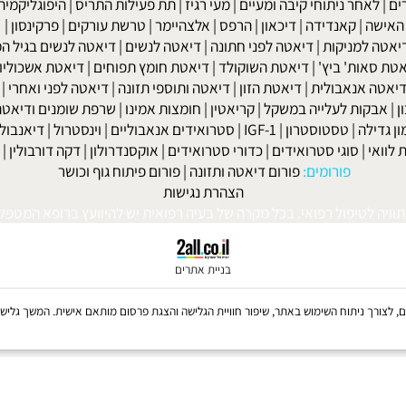
שר בנייד: 052-8567140
או במייל:
isport@gmail.com
|
מחלת שלד ומפרקים
|
גאוט
|
אוסטאופורוזיס
|
קרוהן
|
אולקוס
|
לחץ דם
חר ניתוחי קיבה ומעיים
| מעי רגיז |
תת פעילות התריס
|
היפוגליקמיה
|
ד
ה
|
קאנדידה
|
דיכאון
|
הרפס
|
אלצהיימר
|
טרשת עורקים
|
פרקינסון
|
למניקות
|
דיאטה לפני חתונה
|
דיאטה לנשים
|
דיאטה לנשים בגיל המע
ות' ביץ'
|
דיאטת השוקולד
|
דיאטת חומץ תפוחים
|
דיאטת אשכוליות
|
 אנאבולית
|
דיאטת הזון
|
דיאטה ותוספי תזונה
|
דיאטה לפני ואחרי
|
דיא
ות לעלייה במשקל
|
קריאטין
|
חומצות אמינו
|
שרפת שומנים ודיאטה
|
פ
לה
|
טסטוסטרון
|
IGF-1
|
סטרואידים אנאבוליים
|
וינסטרול
|
דיאנבול
|
ד
|
סוגי סטרואידים
|
כדורי סטרואידים
|
אוקסנדרולון
|
דקה דורבולין
|
בול
פורומים:
פורום דיאטה ותזונה
|
פורום פיתוח גוף וכושר
הצהרת נגישות
לטיפול רפואי. בכל מקרה של בעיה רפואית יש להיוועץ ברופא המטפל. © 
בניית אתרים
Coo, לרבות של צדדים שלישיים, לצורך ניתוח השימוש באתר, שיפור חוויית הגלישה והצגת פרסום מותאם אישית. 