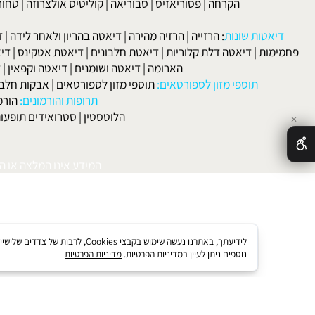
לפרטים וליצירת ק
 ורפואה:
סוכרת
|
סינוסיטיס
|
מחלות בדרכי הנשימה
|
אסטמה
|
אלרגיה
הקרחה
|
פסוריאזיס
|
סבוריאה
|
קוליטיס אולצרוזה
|
טחורים
|
לא
האיש
אטות שונות
:
הרזייה
|
הרזיה מהירה
|
דיאטה בהריון ולאחר לידה
|
דיאטה 
מות
|
דיאטה דלת קלוריות
|
דיאטת חלבונים
|
דיאטת אטקינס
|
דיאטת סא
הארומה
|
דיאטה ושומנים
|
דיאטה וקפאין
|
דיאטה
תוספי מזון לספורטאים:
תוספי מזון לספורטאים
|
אבקות חלבון
|
אבק
תרופות והורמונים:
הורמון גדי
הלוטסטין
|
סטרואידים תופעות לוואי
המידע אינו המלצה או התוויה 
לידיעתך, באתרנו נעשה שימוש בקבצי kies
נוספים ניתן לעיין במדיניות הפרטיות.
מדיניות הפרטיות