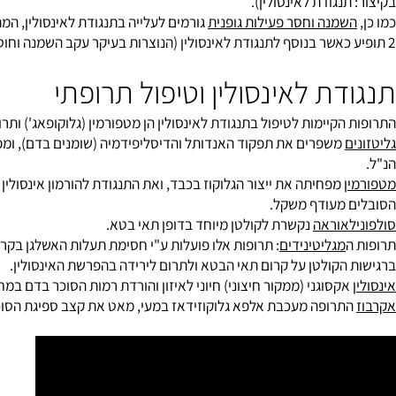
נגודת לאינסולין).
מנה וחסר פעילות גופנית
ת לאינסולין וטיפול תרופתי
קיימות לטיפול בתנגודת לאינסולין הן מטפורמין (גלוקופאג') ותרופות מ
משפרים את תפקוד האנדותל והדיסליפידמיה (שומנים בדם), ומפחיתים א
מעודף משקל.
אוראה
נקשרת לקולטן מיוחד בדופן תאי בטא.
מגליטינידים
הקולטן על קרום תאי הבטא ולתרום לירידה בהפרשת האינסולין.
קסוגני (ממקור חיצוני) חיוני לאיזון והורדת רמות הסוכר בדם במחלת ה
רופה מעכבת אלפא גלוקוזידאז במעי, מאט את קצב ספיגת הסוכרים ומ