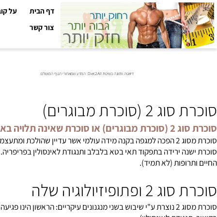
דף הבית
על קובי עזר
צור קשר
דיאטה ותזונה בשיטת Diet2All: המדע שמאחורי הגוף המושלם.
(סוכרת מבוגרים)
שאינה תלויה באינסולין.
מסוג 2 הפכה למגפה בקנה מידה עולמי אשר עדיין שהולכת ומתעצמת ב
נה ירידה בתפקוד תאי בטא בלבלב ותנגודת לאינסולין בפריפריה. באופן 
ופות (לא תמיד).
פתופיזיולוגיה שלה
סוכרת מסוג 2 נוצרת ע"י שיבוש בשני מנגנונים עיקריים: הראשון הינו פ