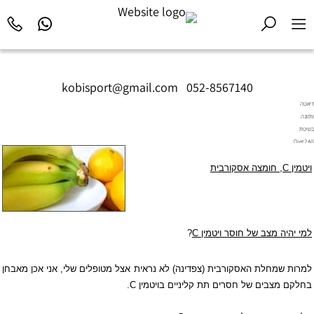
kobisport@gmail.com
|
052-8567140
דיאטה
ותזונה
בשיטת
Diet2All:
המדע
ויטמין
C
, חומצה אסקורבית
שמאחורי
הגוף
המושלם.
למי יהיה מצב של חוסר ויטמין
C
?
למרות שמחלת האסקורבית (צפדינה) לא נראית אצל מטופלים שלי, אני אכן מאבחן
בחלקם מצבים של חסרים תת קליניים בויטמין
C
.