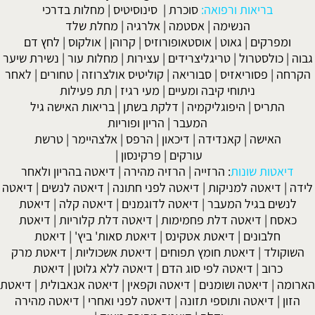
בריאות ורפואה:
סוכרת
|
סינוסיטיס
|
מחלות בדרכי
הנשימה
|
אסטמה
|
אלרגיה
|
מחלת שלד
ומפרקים
|
גאוט
|
אוסטאופורוזיס
|
קרוהן
|
אולקוס
|
לחץ דם
גבוה
|
כולסטרול
|
טריגליצרידים
|
עצירות
|
מחלות עור
|
נשירת שיער
הקרחה
|
פסוריאזיס
|
סבוריאה
|
קוליטיס אולצרוזה
|
טחורים
|
לאחר
ניתוחי קיבה ומעיים
| מעי רגיז |
תת פעילות
התריס
|
היפוגליקמיה
|
דלקת בשתן
|
בריאות האישה גיל
המעבר
|
הריון ופוריות
האישה
|
קאנדידה
|
דיכאון
|
הרפס
|
אלצהיימר
|
טרשת
עורקים
|
פרקינסון
|
דיאטות שונות
:
הרזייה
|
הרזיה מהירה
|
דיאטה בהריון ולאחר
לידה
|
דיאטה למניקות
|
דיאטה לפני חתונה
|
דיאטה לנשים
|
דיאטה
לנשים בגיל המעבר
|
דיאטה לדוגמנים
|
דיאטה קלה
|
דיאטת
כאסח
|
דיאטה דלת פחמימות
|
דיאטה דלת קלוריות
|
דיאטת
חלבונים
|
דיאטת אטקינס
|
דיאטת סאות' ביץ'
|
דיאטת
השוקולד
|
דיאטת חומץ תפוחים
|
דיאטת אשכוליות
|
דיאטת מרק
כרוב
|
דיאטה לפי סוג הדם
|
דיאטה ללא גלוטן
|
דיאטת
הארומה
|
דיאטה ושומנים
|
דיאטה וקפאין
|
דיאטה אנאבולית
|
דיאטת
הזון
|
דיאטה ותוספי תזונה
|
דיאטה לפני ואחרי
|
דיאטה מהירה