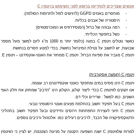
אנשים שצריכים להתייעץ ברופא לפני השימוש
בויטמין
C
-
מוחסרים באנזים
GGPD
(לרגישים לפול ולתרופות הסולפה).
-
היסטוריה של אבנים בכליות.
-
רמה גבוהה של ברזל (המוסידרוזיס או המוכרמטוזיס)
-
כשל בתפקוד הכלייתי.
כאשר נוטלים ויטמין
C
במגה (כלומר יותר מ 1000 מ"ג ליום למשך מעל מספר
שבועות, יש לחשוב על נטילת המינראל נחושת, בכדי למנוע חסרים בנחושת.
ויטמין
C
מגביר את ספיגת הברזל. ויטמין
C
ממחזר את האנטי-אוקסידנט – ויטמין
E
.
ויטמין
C
(חומצה אסקורבית)
ויטמין
C
הינו מסיס במים ומתפקד כאנטי אוקסידנטים רב עוצמה.
אנו זקוקים לוויטמין
C
בכדי ליצור קולגן, הקולגן הינו "הדבק" שמחזק את חלק הגוף
השונים, כמו למשל : שרירים וכלי דם.
ויטמין
C
בעל תפקיד חשוב בהחלמת פצעים ואנטי היסטמיני טבעי.
ויטמין
C
חיוני לעצירת התפתחות וירוסים וחיידקים ובעל תפקיד חשוב בתהליכי
הדטוקסיפיקציה של הכבד, לרכיבים רעילים כמו: אלכוהול ורכיבים נוספים.
למרות שלוויטמין
C
ישנה השפעה הקטנה על מניעת הצטננות, יש לציין כי הוויטמין