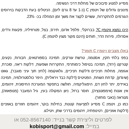
מסייע למנוע סיבוכים של מחלות דרכי הנשימה.
מינונים גדולים של ויטמין
C
(כ-1 עד 8 גרם ליום), הניטלים בעת הדבקות בוירוסים
הגורמים להתקררות, עשויים לקצר את משך זמן המחלה בכ- 23%.
היכן נמצא וויטמין
C
?
בברוקלי, פלפל אדום, תירס, בצל, פטרוזיליה, פקעות ורדים,
אסרולה, פירות הדר, תותים (הינם מקור מצוין לויטמין
C
).
באלו מצבים ויטמין
C
תומך?
בפפ בלתי תקין, אסטמה, טרשת עורקים, תמיכה בספורטאים, חבורות, נקעים,
קטרקט (ירוד), תמיכה בטיפול כימותרפי, התקררות ושפעות, דלקות ריאה, סוכרת,
אגזמה, מחלות חניכיים ודלקות חניכיים, גלאוקומה (לחץ תוך עיני מוגבר), גאוט
(שיגדון), קדחת השחת, הפטיטיס (דלקת כבד ויראלית), היפר כולסטרולמיה, תמיכה
באיידס, יתר לחץ דם, היפוגליקמיה, חולשה בתפקוד המערכת החיסונית, זיהומים,
אין אונות (אימפוטנציה), חוסר ברזל, ניוון המקולה בעין, גיל המעבר (מנופאוזה),
מנוראה (כאבי מחזור).
כמו כן, ויטמין
C
מסייע לפציעות קטנות, בחילות בוקר, זיהומים חוזרים באוזניים
(דלקות אוזניים), רטינופתיה, זיהומים בדרכי שתן, ויטילגו.
לפרטים וליצירת קשר בנייד: 052-8567140
או
במייל:
kobisport@gmail.com