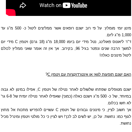
מינון יומי מומלץ: על פי רוב ישנם רופאים אשר ממליצים ליטול כ- 500 מ"ג עד
1,000 מ"ג ליום.
ד"ר ליאונוס פאולינג, נטל מידי יום ביומו 18,000 מ"ג (18 גרם) ויטמין
C
מידי יום
למשך הרבה שנים ונפטר בגיל 96, בקירוב. אך אין זה אומר שאני ממליץ לכולם
ליטול מינונים כאלה!
האם ישנם תופעות לוואי או אינטרדוקציות עם ויטמין
C
?
ישנם מטופלים שפתחו שלשולים לאחר נטילה של ויטמין
C
, אפילו במינון לא גבוה
במיוחד, של כ- 500 מ"ג וישנם כאלה (כמוני) שאפילו לאחר נטילה יומית של 6-8 גר'
לא חשו בכלום.
אך חשוב לציין, כי מינונים גבוהים של ויטמין
C
עשויים להפריש מתכות אל מחוץ
לגוף כמו: נחושת. על כן, יש לשים לב לכך! ויש לציין כי כל מולטי ויטמין ומינרל מכיל
נחושת.