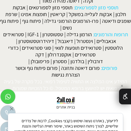
וקלה
|
דיאטה מהירה מאוד
|
תוספי מזון לספורטאים:
תוספי מזון לספורטאים
|
אבקות
חלבון
|
אבקות לעלייה במשקל
|
קריאטין
|
חומצות אמינו
|
שרפת
שומנים ודיאטה
|
פרו-הורמונים הורמוני גדילה
|
פיתוח גוף
|
פיתוח גוף
נשים
|
תרופות והורמונים:
הורמון גדילה
|
טסטוסטרון
|
IGF-1
|
סטרואידים
אנאבוליים
|
וינסטרול
|
דיאנבול
|
דיהידרוטסטוסטרון
|
הלוטסטין
|
סטרואידים תופעות לוואי
|
סוגי סטרואידים
|
כדורי
סטרואידים
|
אוקסנדרולון
|
דקה
דורבולין
|
בולדנון
|
מסטרון
|
פרימובולן
|
פורומים:
פורום דיאטה ותזונה
|
פורום פיתוח גוף וכושר
הצהרת נגישות
המידע אינו המלצה או התוויה לטיפול רפואי. בכל מקרה של בעיה
✕
רפואית יש להיוועץ ברופא המטפל. © כל הזכויות שמורות.
בניית אתרים
לידיעתך, באתרנו נעשה שימוש בקבצי Cookies, לרבות של צדדים
שלישיים, לצורך ניתוח השימוש באתר, שיפור חוויית הגלישה והצגת