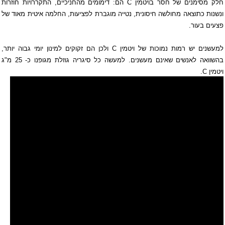
חלק מסימנים של חסר בויטמין
C
הם: דימומים מהחניכיים, התקררויות חוזרות
ונשנות כתוצאה מחולשה חיסונית, נטייה מוגברת לפציעות, החלמה איטית מאוד של
פצעים בעור.
למעשנים יש רמות נמוכות של
ויטמין
C
ולכן הם זקוקים למינון יומי גבוה יותר,
בהשוואה לאנשים שאינם מעשנים. למעשה כל סיגריה גוזלת מגופנו כ- 25 מ"ג
ויטמין
C
.