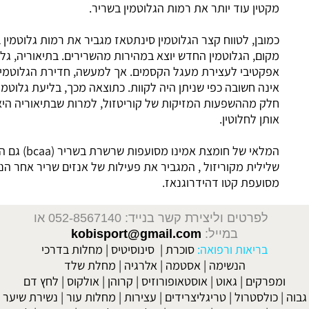
ותר את רמות הגלוטמין בשריר.
ח קצר ה
גלוטמין
סינתטאז מגביר את רמות גלוטמין בשריר. מכל
מין החדש יוצא במהירות מהשרירים. בתיאוריה, גלוטמין הוא מאוד
צירת מעגל הקסמים. אך למעשה, חדירת הגלוטמין מהדם לשריר
כפי שניתן היה לקוות. כתוצאה מכך, בליעת גלוטמין רק מפחיתה
ות המזיקות של קוריטזול, למרות שבתיאוריה היא יכולה להקהות
.
ומצת אמינו מסועפות שרשרת
בשריר (bcaa) גם הוא מושפע
ריזול , המגביר את פעילות של אנזים שריר אחר הנקרא שרשרת
 דהידרוגנאז.
רת קשר בנייד: 052-8567140
או
ייל:
kobisport@gmail.com
רפואה:
סוכרת
|
סינוסיטיס
|
מחלות בדרכי
ימה
|
אסטמה
|
אלרגיה
|
מחלת שלד
וט
|
אוסטאופורוזיס
|
קרוהן
|
אולקוס
|
לחץ דם
טריגליצרידים
|
עצירות
|
מחלות עור
|
נשירת שיער