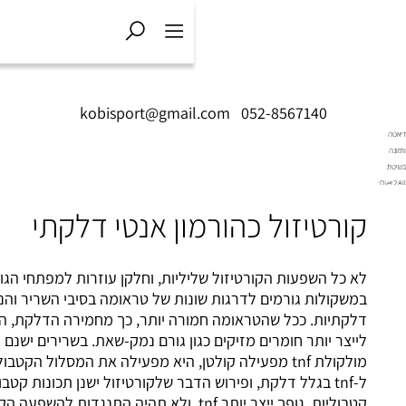
kobisport@gmail.com
|
052-856
ול כהורמון אנטי דלקתי
ת הקורטיזול שליליות, וחלקן עוזרות למפתחי הגוף. אימונים
ורמים לדרגות שונות של טראומה בסיבי השריר והנזק מעורר תגובות
כל שהטראומה חמורה יותר, כך מחמירה הדלקת, הגורמת לגוף
לייצר יותר חומרים מזיקים כגון גורם נמק-שאת. בשרירים ישנם קולטני tnf וכאשר
מולקולת tnf מפעילה קולטן, היא מפעילה את המסלול הקטבולי במילים אחרות,
בגלל דלקת, ופירוש הדבר שלקורטיזול ישנן תכונות קטבוליות ואנטי
קטבוליות. גופך ייצר יותר tnf, ולא תהיה התנגדות להשפעה הקטבולית של