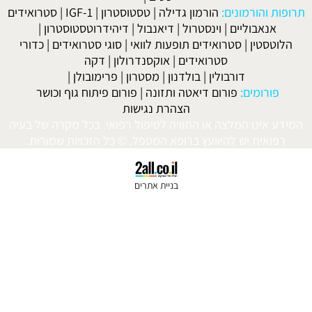
:
הורמון גדילה
|
טסטוסטרון
|
IGF-1
|
סטרואידים
|
וינסטרול
|
דיאנבול
|
דיהידרוטסטוסטרון
|
ואידים תופעות לוואי
|
סוגי סטרואידים
|
כדורי
סטרואידים
|
אוקסנדרולון
|
דקה
ולין
|
בולדנון
|
מסטרון
|
פרימובולן
|
רום דיאטה ותזונה
|
פורום פיתוח גוף וכושר
הצהרת נגישות
ה או התוויה לטיפול רפואי. בכל מקרה של בעיה
היוועץ ברופא המטפל. © כל הזכויות שמורות.
בניית אתרים