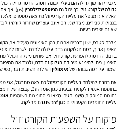
ון גדילה הם בעלי תכונה דומה. הורמון גדילה יכול לעצור עלייה
רטיזול. כך יכול גם ה
פוספטידילסרין
(ps). אף אחד מהתוספים
מבטל את עליית הקורטיזול כתוצאה מסטרס, אלא הם שומרים אותו
רים. מצד שני, הם אינם עוצרים שחרור קורטיזול בזלי (בסיסי), כך
ם בעיות.
 ישנן דרכים אחרות בהן האימונים מעלים את הקורטיזול. כאשר
ך, רמת הגלוקוזה בדם עלולה לרדת ולגרום להיפוגליקמיה (תת סוכר
מת להפרשת קורטיזול. אם שותים משקה הכולל פחמימות במהלך
ן להימנע מירידת הגלוקוזה בדם, ולנגד את ההיפוגליקמיה. הדבר
מה גבוהה של
אינסולין
ויש לזה חשיבות רבה, כפי שיתברר להלן.
ילחם בעליית הקורטיזול כתוצאה מתרגול, אני ממליץ על שימוש
בתוספת אנטי דלקתית טבעית, כגון אומגה 3s, קבוצה של חומצות שומניות
פקות משמן דגים. מצאו כי החומצות השומניות
אומגה 3
עכבו את
בוליים כגון tnf שנגרם מדלקת.
על השפעות הקורטיזול
רר הורמון גדילה ומעורר טסטוסטרון ישנו יתרון נוסף. כפי שצוין