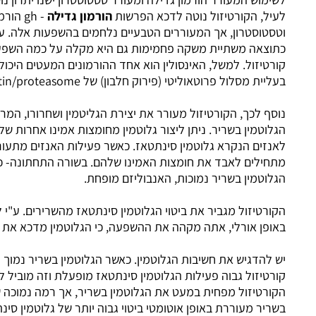
טיזול נוטה לדכא הפרשות
הורמון גדילה
- gh הורמון גדילה, ו-
igf-1
, אך המעוררים הטבעיים נלחמים בהשפעות אלה. עליית האינסולין
יית משקה פחמימות גם היא מקלה על כמה השפעות מזיקות של
משל, האינסולין הוא אחד ההורמונים המעטים היכולים להילחם
טאוליטי (פירוק חלבון) של ubiqitin/proteasome.
קורטיזול מעורר את יצירת הגליטמין ושחרורו, המרוקנים את מלאי
ריר. ניתן ליצור גלוטמין מחומצות אמינו אחרות של השריר הודות
רא גלוטמין סינתטאז. כאשר פעילות האנזים מתעוררת, השרירים
בד את חומצות האמינו שלהם. בשורה התחתונה- כאשר רמות
ריר נמוכות, האנבוליזם מופחת.
גביר את ביטוי הגלוטמין סינתטאז מהשרירים. ע"י לקיחת גלוטמין
י, אתה מקהה את ההשפעה, כי הגלוטמין מדכא את פעילות האנזים.
את חשיבות הגלוטמין. כאשר הגלוטמין בשריר נמוך למשל בשל
בוה פעילות הגלוטמין סינתטאז מופעלת וזה מוביל למעגל קסמים.
מפחית במעט את הגלוטמין בשריר, אך רמה נמוכה של גלוטמין
ת באופן אוטומטי ביטוי גבוה יותר של גלוטמין סינתטאז, שבתורו