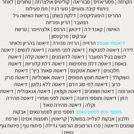
יס
|
סבוריאה
|
קוליטיס אולצרוזה
|
טחורים
|
לאחר
י קיבה ומעיים
| מעי רגיז |
תת פעילות
וגליקמיה
|
דלקת בשתן
|
בריאות האישה גיל
המעבר
|
הריון ופוריות
נדידה
|
דיכאון
|
הרפס
|
אלצהיימר
|
טרשת
עורקים
|
פרקינסון
|
:
הרזייה
|
הרזיה מהירה
|
דיאטה בהריון ולאחר
יקות
|
דיאטה לפני חתונה
|
דיאטה לנשים
|
דיאטה
מעבר
|
דיאטה לדוגמנים
|
דיאטה קלה
|
דיאטת
 דלת פחמימות
|
דיאטה דלת קלוריות
|
דיאטת
יאטת אטקינס
|
דיאטת סאות' ביץ'
|
דיאטת
ת חומץ תפוחים
|
דיאטת אשכוליות
|
דיאטת מרק
ה לפי סוג הדם
|
דיאטה ללא גלוטן
|
דיאטת
שומנים
|
דיאטה וקפאין
|
דיאטה אנאבולית
|
דיאטת
וספי תזונה
|
דיאטה לפני ואחרי
|
דיאטה מהירה
וקלה
|
דיאטה מהירה מאוד
|
לספורטאים:
תוספי מזון לספורטאים
|
אבקות
עלייה במשקל
|
קריאטין
|
חומצות אמינו
|
שרפת
רו-הורמונים הורמוני גדילה
|
פיתוח גוף
|
פיתוח גוף
נשים
|