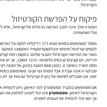
 על הפרשת הקורטיזול
 אינה לעכב הפרשה נורמלית של
קורטיזול
, אלא לפקח על ההפרשה
יה.
ים בסמים מצאו דרך רדיקלית לפקח על הפרשת הקוטיזול, הם
טזול סינתטי והגלוקוקורטקואיד האקסוגני (ממקור חיצוני) מעכב
רשת הקורטיזול הטבעי שלהם. במקום רמות קורטיזול עולות
 קובעים קו בסיס מלאכותי. הדבר מסובך, אך יש אנשים שהעלו את
בשיטה זו. כמובן שאם תטעה במינון, אל תצפה לעליית מסת השריר.
אינה עובדת אצל מפתח גוף טבעי. משתמשים בסמים יכולים לעשות
גבלים לשיטות של בקרת קורטיזול טבעיות אך לא מדוייקות.
 במגביר טסטוסטרון לפני האימון, ניתן להפחית את תגובת
אימון.
טסטוסטרון
אינו יכול למנוע לחלוטין את השפעות הקורטיזול,
ל להפחית את תגובתו לסטרס.