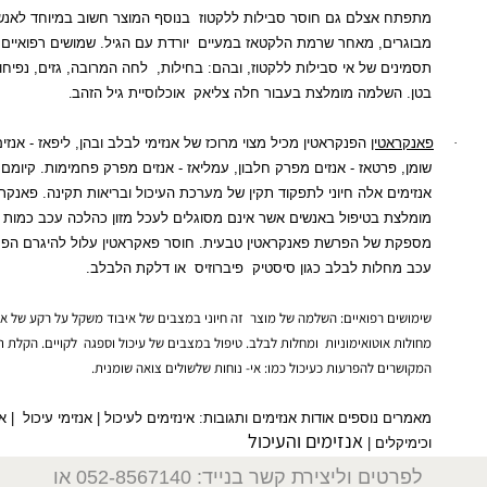
מתפתח אצלם גם חוסר סבילות ללקטוז
בנוסף המוצר חשוב במיוחד לאנשים
מבוגרים, מאחר שרמת הלקטאז במעיים
יורדת עם הגיל. שמושים רפואיים: להקלת
תסמינים של אי סבילות ללקטוז, ובהם: בחילות,
לחה המרובה, גזים, נפיחות וכאבי
בטן. השלמה מומלצת בעבור חלה צליאק
אוכלוסיית גיל הזהב
.
אנקראטין
הפנקראטין מכיל מצוי מרוכז של אנזימי לבלב ובהן, ליפאז - אנזים מפרק
שומן, פרטאז - אנזים מפרק חלבון, עמליאז - אנזים מפרק פחמימות. קיומם של
אנזימים אלה חיוני לתפקוד תקין של מערכת העיכול ובריאות תקינה. פאנקראטין
מומלצת בטיפול באנשים אשר אינם מסוגלים לעכל מזון כהלכה עכב כמות לא
מספקת של הפרשת פאנקראטין טבעית. חוסר פאקראטין עלול להיגרם הפרשת
עכב מחלות לבלב כגון סיסטיק
פיברוזיס
או דלקת הלבלב.
שימושים רפואיים: השלמה של מוצר
זה חיוני במצבים של איבוד משקל על רקע של אי ספיגה,
מחולות אוטואימוניות
ומחלות לבלב. טיפול במצבים של עיכול וספגה
לקויים. הקלת תסמינים
המקושרים להפרעות כעיכול כמו: אי- נוחות שלשולים צואה שומנית.
מאמרים נוספים אודות אנזימים ותגובות:
אינזימים לעיכול
|
אנזימי עיכול
|
אנזימים
אנזימים והעיכול
וכימיקלים
|
פרטים וליצירת קשר בנייד: 052-8567140
או