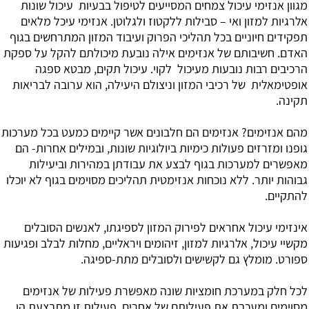
נזימי עיכול צמחים המסייעים לטיפול בבעיות עיכול שונות
למזון ואי – סבילות ללקטוז ולגלוטן. אנזימי עיכל מלאים
 חיוניים בכל תהליכי הפרוק ועיבוד המזון המתרחשים בגוף
שיבותם של אנזימים אילה נובעת מיכולתם להקל על ספקת
 רבות נובעות מעיכול לקוי. עיכול תקים, מבטא ספגה
לית של רכיבי המזון וניצולם היעילה, הוא ערובה לבריאות
ימים? אנזימים הם חלבונים אשר קיימים כמעט בכל מערכות
זרזים פעולות כימיות ביולוגיות שונות, ובמילים אחרות- הם
 למערכות בגוף לבצע את עבודתן במהירות וביעילות
יותר. ללא נוכחות אנזימטית תהליכים מסוימים בגוף לא יוכלו
.
 עיכול אחראים לפירוק המזון לספיגתו, לאנשים הסובלים
כול, אלרגיות למזון, זיהומים ויראליים, מחלות לבלב ופגיעות
מומלץ גם לקשישים ולסובלים מתת-ספיגה.
 במערכת חומציות שונה מאפשרת פעילות של אנזימים
 ומעכבת את פעילותם של אחרים. פעילות זו מתבצעת הן