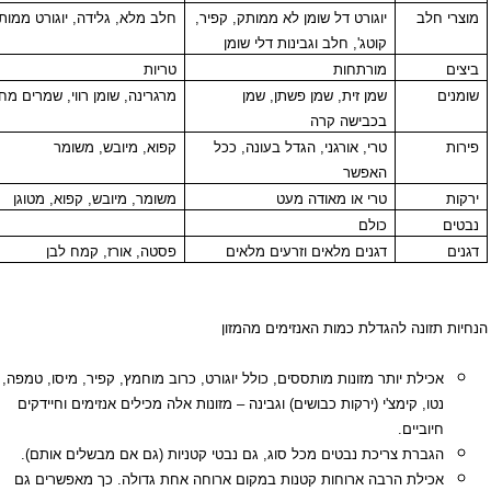
לב
יוגורט דל שומן לא ממותק, קפיר,
חלב מלא, גלידה, יוגורט ממותק
קוטג', חלב וגבינות דלי שומן
מורתחות
טריות
שמן זית, שמן פשתן, שמן
מרגרינה, שומן רווי, שמרים מחומצנים
בכבישה קרה
טרי, אורגני, הגדל בעונה, ככל
קפוא, מיובש, משומר
האפשר
טרי או מאודה מעט
משומר, מיובש, קפוא, מטוגן
כולם
דגנים מלאים וזרעים מלאים
פסטה, אורז, קמח לבן
זונה להגדלת כמות האנזימים מהמזון
ילת יותר מזונות מותססים, כולל יוגורט, כרוב מוחמץ, קפיר, מיסו, טמפה,
ו, קימצ'י (ירקות כבושים) וגבינה – מזונות אלה מכילים אנזימים וחיידקים
וביים.
ברת צריכת נבטים מכל סוג, גם נבטי קטניות (גם אם מבשלים אותם).
ילת הרבה ארוחות קטנות במקום ארוחה אחת גדולה. כך מאפשרים גם