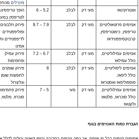
מינרלים
מהחלב
נאז
מעי דק
לבלב
5.2 – 6
הופך טריפסינוגן
לטריפסין במעי הדק
פרוטאוליטיים:
מעי דק
לבלב
7.9 – 9.7
פירוק חלבונים
 כימוטריפסין,
ופוליפפטידים
פפטידאז
לדיפפטידים וחומצות
אמינו
עמילוליטיים,
מעי דק
לבלב
6.7 – 7.2
פירוק עמילן
ילאז
ופחמימות
ליפוליטיים,
מעי דק
לבלב
8
פירוק שומנים
אז,
לחומצות שומן
פאז ואסטראז
וגליצרול
עמילוליטיים,
מעי דק
מעי
5 – 7
פירוק פחמימות:
כראז, מלטאז
סוכרוז, מלטוז, לקטוז
ות האנזימים בגוף
יימים בכל חי וצומח, אך כמה גורמים בסביבה ובזמן דיאטה יכולים לדלל או להרוס,