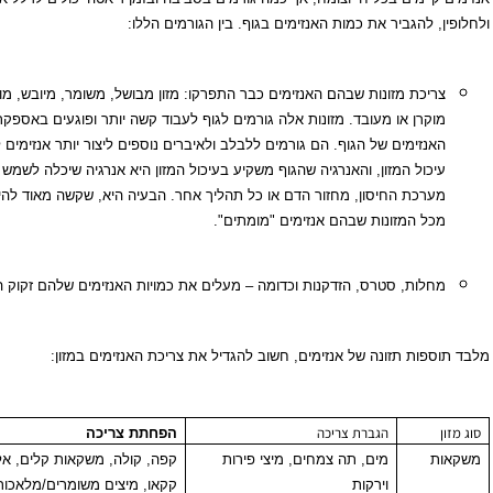
 להגביר את כמות האנזימים בגוף. בין הגורמים הללו:
יכת מזונות שבהם האנזימים כבר התפרקו: מזון מבושל, משומר, מיובש, מוקפא,
קרן או מעובד. מזונות אלה גורמים לגוף לעבוד קשה יותר ופוגעים באספקת
נזימים של הגוף. הם גורמים ללבלב ולאיברים נוספים ליצור יותר אנזימים לשם
כול המזון, והאנרגיה שהגוף משקיע בעיכול המזון היא אנרגיה שיכלה לשמש לשימור
רכת החיסון, מחזור הדם או כל תהליך אחר. הבעיה היא, שקשה מאוד להימנע
ל המזונות שבהם אנזימים "מומתים".
לות, סטרס, הזדקנות וכדומה – מעלים את כמויות האנזימים שלהם זקוק הגוף.
פות תזונה של אנזימים, חשוב להגדיל את צריכת האנזימים במזון:
הגברת צריכה
הפחתת צריכה
מים, תה צמחים, מיצי פירות
קפה, קולה, משקאות קלים, אלכוהול,
וירקות
קקאו, מיצים משומרים/מלאכותיים