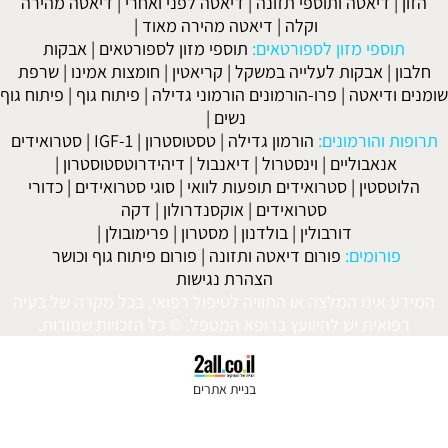
דיאטה ותוספי תזונה
|
דיאטה לפני ואחרי
|
דיאטה מהירה
וקלה
|
דיאטה מהירה מאוד
|
ספי מזון לספורטאים:
תוספי מזון לספורטאים
|
אבקות
|
אבקות לעלייה במשקל
|
קריאטין
|
חומצות אמינו
|
שרפת
ודיאטה
|
פרו-הורמונים הורמוני גדילה
|
פיתוח גוף
|
פיתוח גוף
נשים
|
 והורמונים:
הורמון גדילה
|
טסטוסטרון
|
IGF-1
|
סטרואידים
אנאבוליים
|
וינסטרול
|
דיאנבול
|
דיהידרוטסטוסטרון
|
סטין
|
סטרואידים תופעות לוואי
|
סוגי סטרואידים
|
כדורי
סטרואידים
|
אוקסנדרולון
|
דקה
דורבולין
|
בולדנון
|
מסטרון
|
פרימובולן
|
ורומים:
פורום דיאטה ותזונה
|
פורום פיתוח גוף וכושר
הצהרת נגישות
אינו המלצה או התוויה לטיפול רפואי. בכל מקרה של בעיה
ואית יש להיוועץ ברופא המטפל. © כל הזכויות שמורות.
בניית אתרים