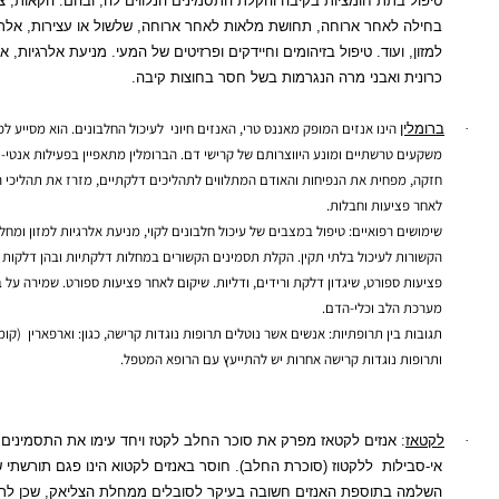
טיפול בתת חומציות בקיבה והקלת התסמינים הנלווים לה, ובהם: הקאות, צרבות,
בחילה לאחר ארוחה, תחושת מלאות לאחר ארוחה, שלשול או עצירות, אלרגיות
למזון, ועוד. טיפול בזיהומים וחיידקים ופרזיטים של המעי. מניעת אלרגיות, אסטמה
כרונית ואבני מרה הנגרמות בשל חסר בחוצות קיבה.
הינו אנזים המופק מאננס טרי, האנזים חיוני
לעיכול החלבונים. הוא מסייע לפרוק
רומלין
משקעים טרשתיים ומונע היווצרותם של קרישי דם. הברומלין מתאפיין בפעילות אנטי- דלקתית
חזקה, מפחית את הנפיחות והאודם המתלווים לתהליכים דלקתיים, מזרז את תהליכי ההחלמה
לאחר פציעות וחבלות.
שימושים רפואיים: טיפול במצבים של עיכול חלבונים לקוי, מניעת אלרגיות למזון ומחלות נוספות
הקשורות לעיכול בלתי תקין. הקלת תסמינים הקשורים במחלות דלקתיות ובהן דלקות ראומטיות,
פציעות ספורט, שיגדון דלקת ורידים, ודליות. שיקום לאחר פציעות ספורט. שמירה על בריאות
מערכת הלב וכלי-הדם.
תגובות בין תרופתיות: אנשים אשר נוטלים תרופות נוגדות קרישה, כגון: וארפארין
(קומודין)
ותרופות נוגדות קרישה אחרות יש להתייעץ עם הרופא המטפל.
קטאז
: אנזים לקטאז מפרק את סוכר החלב לקטז ויחד עימו את התסמינים של
אי-סבילות
ללקטוז (סוכרת החלב). חוסר באנזים לקטוא הינו פגם תורשתי שבו
השלמה בתוספת האנזים חשובה בעיקר לסובלים ממחלת הצליאק, שכן לרוב