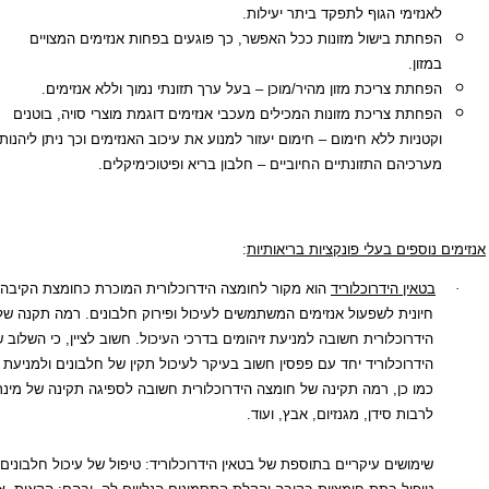
נזימי הגוף לתפקד ביתר יעילות.
חתת בישול מזונות ככל האפשר, כך פוגעים בפחות אנזימים המצויים
זון.
חתת צריכת מזון מהיר/מוכן – בעל ערך תזונתי נמוך וללא אנזימים.
חתת צריכת מזונות המכילים מעכבי אנזימים דוגמת מוצרי סויה, בוטנים
טניות ללא חימום – חימום יעזור למנוע את עיכוב האנזימים וכך ניתן ליהנות
רכיהם התזונתיים החיוביים – חלבון בריא ופיטוכימיקלים.
וספים בעלי פונקציות בריאותיות
:
טאין הידרוכלוריד
הוא מקור לחומצה הידרוכלורית המוכרת כחומצת הקיבה, אשר
חיונית לשפעול אנזימים המשתמשים לעיכול ופירוק חלבונים. רמה תקנה של חומצה
הידרוכלורית חשובה למניעת זיהומים בדרכי העיכול. חשוב לציין, כי השלוב של בטאין
הידרוכלוריד יחד עם פפסין חשוב בעיקר לעיכול תקין של חלבונים ולמניעת אלרגיות.
כמו כן, רמה תקינה של חומצה הידרוכלורית חשובה לספיגה תקינה של מינראלים,
לרבות סידן, מגנזיום, אבץ, ועוד.
שימושים עיקריים בתוספת של בטאין הידרוכלוריד: טיפול של עיכול חלבונים לקוי.