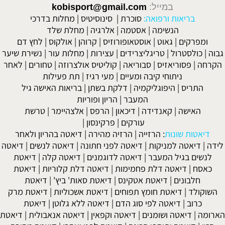
במייל:
kobisport@gmail.com
בריאות ורפואה:
סוכרת
|
סינוסיטיס
|
מחלות בדרכי
הנשימה
|
אסטמה
|
אלרגיה
|
מחלת שלד
רקים
|
גאוט
|
אוסטאופורוזיס
|
קרוהן
|
אולקוס
|
לחץ דם
ולסטרול
|
טריגליצרידים
|
עצירות
|
מחלות עור
|
נשירת שיער
|
פסוריאזיס
|
סבוריאה
|
קוליטיס אולצרוזה
|
טחורים
|
לאחר
ניתוחי קיבה ומעיים
| מעי רגיז |
תת פעילות
תריס
|
היפוגליקמיה
|
דלקת בשתן
|
בריאות האישה גיל
המעבר
|
הריון ופוריות
אישה
|
קאנדידה
|
דיכאון
|
הרפס
|
אלצהיימר
|
טרשת
עורקים
|
פרקינסון
|
טות שונות
:
הרזייה
|
הרזיה מהירה
|
דיאטה בהריון ולאחר
יאטה למניקות
|
דיאטה לפני חתונה
|
דיאטה לנשים
|
דיאטה
ם בגיל המעבר
|
דיאטה לדוגמנים
|
דיאטה קלה
|
דיאטת
ח
|
דיאטה דלת פחמימות
|
דיאטה דלת קלוריות
|
דיאטת
לבונים
|
דיאטת אטקינס
|
דיאטת סאות' ביץ'
|
דיאטת
לד
|
דיאטת חומץ תפוחים
|
דיאטת אשכוליות
|
דיאטת מרק
רוב
|
דיאטה לפי סוג הדם
|
דיאטה ללא גלוטן
|
דיאטת
|
דיאטה ושומנים
|
דיאטה וקפאין
|
דיאטה אנאבולית
|
דיאטת