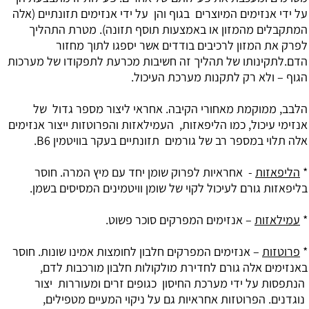
אנזימים המיוצרים בגוף והן על ידי אנזימים תזונתיים (אלה
ם מהמזון או באמצעות תוסף תזונה). מטרת התהליך
 המזון לרכיבים בודדים אשר יספגו לתוך מחזור
ינותו של תהליך זה חשיבות מכרעת לתפקודו של מערכות
ולא רק לתקנות מערכת העיכול.
מוקמת מאחורי הקיבה. אחראי ליצור מספר גדול של
עיכול, כמו הליפאזות, העמילאזות והפרוטזות ייצור אנזימים
 במספר רב של גורמים תזונתיים בעקר בוויטמין B6.
זות
- אחראיות לפרוק שומן יחד עם מיץ המרה. חוסר
ת גורם לעיכול לקוי של שומן וויטמינים המסיסים בשמן.
זות
– אנזימים המפרקים סוכר פשוט.
ות
– אנזימים המפרקים חלבון לחומצות אמינו שונות. חוסר
ם אלה גורם לחדירת מולקולות חלבון מורכבות לדם,
 על ידי מערכת החיסון כגופים זרים ומעוררות יצור
. הפרוטזות אחראיות גם על ניקוי המעיים מטפילים,