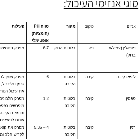
 אנזימי העיכול:
מיקום
מקור
טווח
PH
פעילות
(חומציות)
אופטימלי
 (עמילאז
פה
בלוטות הרוק
6-7
מפרק פחמימות
יבתי
קיבה
בלוטות
6
מפרק שומן לחומצות
הקיבה
שומן וגליצרול, מתחיל
את עיכול הטריגליצרול
קיבה
בלוטות
1-2
מפרק חלבונים,
הקיבה
מופרשים כפפסינוגן
וחומצת הקיבה הופכת
אותם לפעילים
קיבה
בלוטות
4 – 5.35
מפרק את קזאין החלב
הקיבה
לקריש חלב ומשחרר