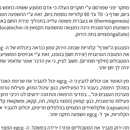
רסם ע"י חוקרים העלה כי אדם ממוצע ששתה כחמש כוסות תה ירוק
ביום, שורף כ- 70 עד 80 קלוריות נוספות ביום, זאת ע"י ההשפעה הטרמוגנית
(thermogenesis) או בעברית פשוטה עלייה בתהליך יצירת החום באורגניזם.
השפעתו הטרמוגנית הינה כתוצאה מהשפעת הקפאין וה-egcg (epigallocatechin
המנגנון ה"שורף" קלוריות שבתה הירוק טמון כנראה ביכולתו של ה- egcg להגביר
גנית (יצירת חום) בגופנו, זאת ע"י אנזימים המשפיעים על תהליך
ף חומרים). חשוב לציין, כי אין הדבר אומר שלאחר שתיית תה ירוק
.
מין האמור אנו יכולים להבין כי ה- egcg יכול להגביר את שריפת האנרגיה שלנו
עבור כל הפעילויות, כגון: עיכול המזון, פעילות נורמטיבית של
ו''... במדעי הרפואה והתזונה ידועים לנו רכיבי מזון נוספים בעלי
ת, כגון: קפאין (המצוי בקפה, תה, קקאו, ומשקאות קלים), קפסאיצין
capsai) אלקלואידים המצויים בפלפלים חריפים, יכולים להגביר את קצב שריפת
ותר.
תה ירוק מגביר את המטבוליזם ומזרז ירידה במשקל. ה- egcg המצוי בתה הירוק