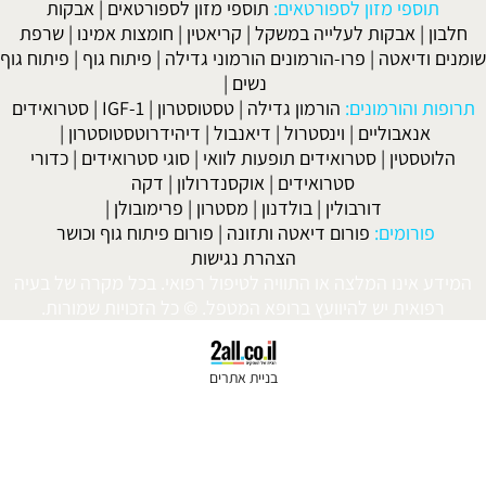
ן לספורטאים:
תוספי מזון לספורטאים
|
אבקות
 לעלייה במשקל
|
קריאטין
|
חומצות אמינו
|
שרפת
פרו-הורמונים הורמוני גדילה
|
פיתוח גוף
|
פיתוח גוף
נשים
|
נים:
הורמון גדילה
|
טסטוסטרון
|
IGF-1
|
סטרואידים
ים
|
וינסטרול
|
דיאנבול
|
דיהידרוטסטוסטרון
|
טרואידים תופעות לוואי
|
סוגי סטרואידים
|
כדורי
סטרואידים
|
אוקסנדרולון
|
דקה
ורבולין
|
בולדנון
|
מסטרון
|
פרימובולן
|
פורום דיאטה ותזונה
|
פורום פיתוח גוף וכושר
הצהרת נגישות
לצה או התוויה לטיפול רפואי. בכל מקרה של בעיה
 להיוועץ ברופא המטפל. © כל הזכויות שמורות.
בניית אתרים