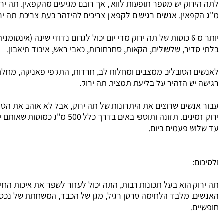
לתה הירוק יש מספר תופעות לוואי, אך רובם מגיעים מהקפאין. תה ירוק מכיל כ - 30
שים רגישים לקפאין צריכים להיזהר בעת צריכת תה ירוק.
 כוסות של תה ירוק מדי יום יכול לגרום נדודי שינה (אינסומניה), דופק לב
ולים, הקאות, סחרחורות, כאבי ראש, איבוד תיאבון.
 ממצבים ומחלות לב, חרדות, התקפי פאניקה, מחלת כליות ובטן
 על בליעת תמצית תה ירוק.
צים את היתרונות של תה ירוק, אבל לא אוהב את הטעם, תוספי תה
ירוק זמינים. תזונה ותוספי באים בדרך כלל 500 מ"ג כמוסות שאותם יש לקחת שתיים
ביום.
ל תכונות רבות, התה יכול לעזור לשפר את איכות החיים של רוב
הלחימה סרטן רגיל, מגן של הכבד, המשחתת של נכסים רדיקלים