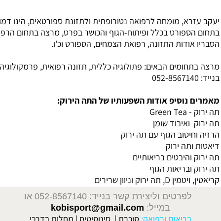
חה לרפואה נטורופתית ולתזונת ספורטאים, הינו דמות ידועה
בכלל ופיתוח-הגוף והכושר בפרט, מרצה בתחום הרפואה ומשלב את
תזונה, רפואת הצמחים, הספורט וכ'ו.
באים: פתולוגיה כללית, תזונה רפואית, פרמקולוגיה ועוד. לפרטים
אודות השפעותיו של התה הירוק:
 שומן
גוף עם תה ירוק
ק
 בריאותיים
ת הגוף
יצירת קשר בנייד: 052-8567140
או
במייל:
kobisport@gmail.com
 ורפואה:
סוכרת
|
סינוסיטיס
|
מחלות בדרכי