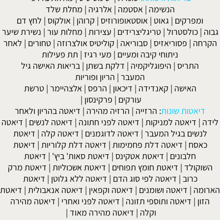
שימה
|
אסטמה
|
אלרגיה
|
מחלת שלד
גאוט
|
אוסטאופורוזיס
|
קרוהן
|
אולקוס
|
לחץ דם
|
טריגליצרידים
|
עצירות
|
מחלות עור
|
נשירת שיער
אזיס
|
סבוריאה
|
קוליטיס אולצרוזה
|
טחורים
|
לאחר
וחי קיבה ומעיים
| מעי רגיז |
תת פעילות
יפוגליקמיה
|
דלקת בשתן
|
בריאות האישה גיל
המעבר
|
הריון ופוריות
קאנדידה
|
דיכאון
|
הרפס
|
אלצהיימר
|
טרשת
עורקים
|
פרקינסון
|
ות
:
הרזייה
|
הרזיה מהירה
|
דיאטה בהריון ולאחר
מניקות
|
דיאטה לפני חתונה
|
דיאטה לנשים
|
דיאטה
 המעבר
|
דיאטה לדוגמנים
|
דיאטה קלה
|
דיאטת
ה דלת פחמימות
|
דיאטה דלת קלוריות
|
דיאטת
|
דיאטת אטקינס
|
דיאטת סאות' ביץ'
|
דיאטת
טת חומץ תפוחים
|
דיאטת אשכוליות
|
דיאטת מרק
אטה לפי סוג הדם
|
דיאטה ללא גלוטן
|
דיאטת
 ושומנים
|
דיאטה וקפאין
|
דיאטה אנאבולית
|
דיאטת
ותוספי תזונה
|
דיאטה לפני ואחרי
|
דיאטה מהירה
וקלה
|
דיאטה מהירה מאוד
|