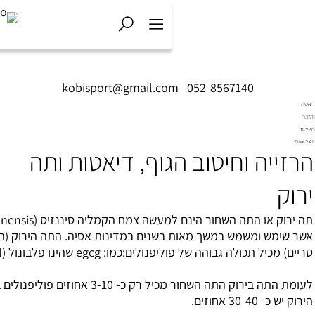
kobisport@gmail.com
|
052-85671
חיטוב הגוף, דיאטות ותה
תה ירוק או התה השחור הינם למעשה צמח הקמליה סיננזיס (camellia sinensis)
ש במשך מאות בשנים במדינות אסיה. התה הירוק (המופק מעלים
של פוליפנולים:כמו: egcg שהינו פלבונול (flavonol).
לעומת התה בירוק התה השחור מכיל רק כ- 3-10 אחוזים פוליפנולים בעוד שבתה