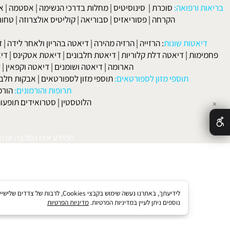
לפרטים וליצירת ק
 ורפואה:
סוכרת
|
סינוסיטיס
|
מחלות בדרכי הנשימה
|
אסטמה
|
אלרגיה
הקרחה
|
פסוריאזיס
|
סבוריאה
|
קוליטיס אולצרוזה
|
טחורים
|
לא
האיש
אטות שונות
:
הרזייה
|
הרזיה מהירה
|
דיאטה בהריון ולאחר לידה
|
דיאטה 
מות
|
דיאטה דלת קלוריות
|
דיאטת חלבונים
|
דיאטת אטקינס
|
דיאטת סא
הארומה
|
דיאטה ושומנים
|
דיאטה וקפאין
|
דיאטה
תוספי מזון לספורטאים:
תוספי מזון לספורטאים
|
אבקות חלבון
|
אבק
תרופות והורמונים:
הורמון גדי
הלוטסטין
|
סטרואידים תופעות לוואי
המידע אינו המלצה או התוויה 
לידיעתך, באתרנו נעשה שימוש בקבצי kies
נוספים ניתן לעיין במדיניות הפרטיות.
מדיניות הפרטיות