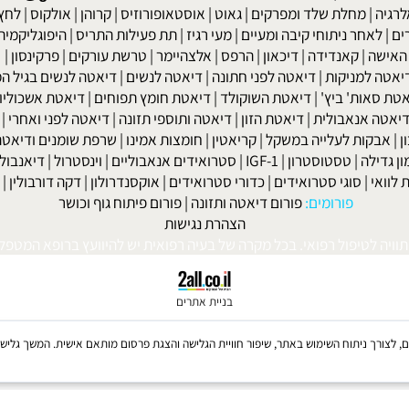
שר בנייד: 052-8567140
או במייל:
isport@gmail.com
|
מחלת שלד ומפרקים
|
גאוט
|
אוסטאופורוזיס
|
קרוהן
|
אולקוס
|
לחץ דם
חר ניתוחי קיבה ומעיים
| מעי רגיז |
תת פעילות התריס
|
היפוגליקמיה
|
ד
ה
|
קאנדידה
|
דיכאון
|
הרפס
|
אלצהיימר
|
טרשת עורקים
|
פרקינסון
|
למניקות
|
דיאטה לפני חתונה
|
דיאטה לנשים
|
דיאטה לנשים בגיל המע
ות' ביץ'
|
דיאטת השוקולד
|
דיאטת חומץ תפוחים
|
דיאטת אשכוליות
|
 אנאבולית
|
דיאטת הזון
|
דיאטה ותוספי תזונה
|
דיאטה לפני ואחרי
|
דיא
ות לעלייה במשקל
|
קריאטין
|
חומצות אמינו
|
שרפת שומנים ודיאטה
|
פ
לה
|
טסטוסטרון
|
IGF-1
|
סטרואידים אנאבוליים
|
וינסטרול
|
דיאנבול
|
ד
|
סוגי סטרואידים
|
כדורי סטרואידים
|
אוקסנדרולון
|
דקה דורבולין
|
בול
פורומים:
פורום דיאטה ותזונה
|
פורום פיתוח גוף וכושר
הצהרת נגישות
לטיפול רפואי. בכל מקרה של בעיה רפואית יש להיוועץ ברופא המטפל. © 
בניית אתרים
Coo, לרבות של צדדים שלישיים, לצורך ניתוח השימוש באתר, שיפור חוויית הגלישה והצגת פרסום מותאם אישית. 