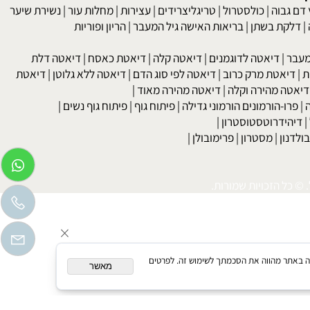
kob
 גבוה
|
כולסטרול
|
טריגליצרידים
|
עצירות
|
מחלות עור
|
נשירת שיער
לקת בשתן
|
בריאות האישה גיל המעבר
|
הריון ופוריות
בר
|
דיאטה לדוגמנים
|
דיאטה קלה
|
דיאטת כאסח
|
דיאטה דלת
דיאטת מרק כרוב
|
דיאטה לפי סוג הדם
|
דיאטה ללא גלוטן
|
דיאטת
טה מהירה וקלה
|
דיאטה מהירה מאוד
|
רו-הורמונים הורמוני גדילה
|
פיתוח גוף
|
פיתוח גוף נשים
|
יהידרוטסטוסטרון
|
דנון
|
מסטרון
|
פרימובולן
|
כל הזכויות שמורות.
המשך גלישה באתר מהווה את הסכמתך לשימוש זה. לפרטים
מאשר