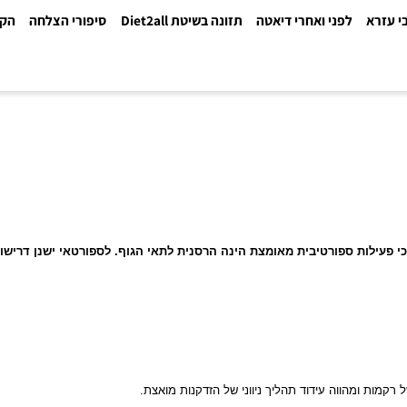
א
לפני ואחרי דיאטה
תזונה בשיטת Diet2all
סיפורי הצלחה
הקלינ
לות ספורטיבית מאומצת הינה הרסנית לתאי הגוף. לספורטאי ישנן דרישות תז
ומהווה עידוד תהליך ניווני של הזדקנות מואצת.