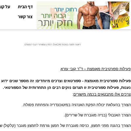
דף הבית
על קובי עזר
צור קשר
דיאטה ותזונה בשיטת Diet2All: המדע שמאחורי הגוף המושלם.
ורטיבית מאומצת – ד"ר קובי עזרא
ורטיבית מאומצת - ספורטאים וצרכים מיוחדים: זה מספר שנים ידוע כי פעי
ילות ספורטיבית זו תגרום נזקים רבים הן התחרותית של הספורטאי.
 מתבטאים בכמה מישורים
:
לאת יכולת הפקת האנרגיה במיטוכונדריה והפחתת פסולת.
ולי (
בנייה מוגברת של שרירים
).
נה מפני חמצון, כניסה מוגברת של חמצן גורמת לחמצון מוגבר (קלקול) של רקמות 