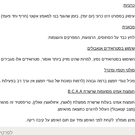
רט הינו כרוני (יום יומי), בזמן שהגוף בנוי למאמץ אקוטי (חריף וחד פעמי) הנדר
ל הסחוסים, הרצועות, המפרקים והעצמות.
רואידים אנאבולים
:
סטרואידים
נפוץ, למרות שהינו מזיק ביותר ואסור, סטרואידים אלו מגבירים את הצור
ין ומינרל
 חמצון
ברמה גבוהה (לרמות נמוכות של נוגדי חמצון אין ערך רב בפעילות גופנית
מינו מסועפות שרשרת
B.C.A.A
מינו בעלות שרשרת מפוצלת
(לאוצין, איזולאוצין וואלין),
טריפפטיד
זה מהווה חלק נ
ולי
) העלול להיגרם כתוצאה מהאימון.
ץ: לקחת לפני האימון ומיד עם תום האימון על קיבה ריקה.