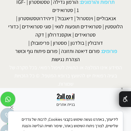
תרופות והורמונים:
הורמון גדילה
|
טסטוסטרון
|
IGF-
1
|
סטרואידים
אנאבוליים
|
וינסטרול
|
דיאנבול
|
דיהידרוטסטוסטרון
|
הלוטסטין
|
סטרואידים תופעות לוואי
|
סוגי סטרואידים
|
כדורי
סטרואידים
|
אוקסנדרולון
|
דקה
דורבולין
|
בולדנון
|
מסטרון
|
פרימובולן
|
פורומים:
פורום דיאטה ותזונה
|
פורום פיתוח גוף וכושר
הצהרת נגישות
המידע אינו המלצה או התוויה לטיפול רפואי. בכל מקרה של
בעיה רפואית יש להיוועץ ברופא המטפל. © כל הזכויות
שמורות.
✕
בניית אתרים
לידיעתך, באתרנו נעשה שימוש בקבצי Cookies, לרבות של צדדים
שלישיים, לצורך ניתוח השימוש באתר, שיפור חוויית הגלישה והצגת
WhatsApp