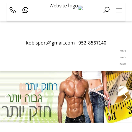
kobisport@gmail.com
|
052-8567140
דיאטה
ותזונה
בשיטת
Diet2All:
המדע
שמאחורי
הגוף
המושלם.