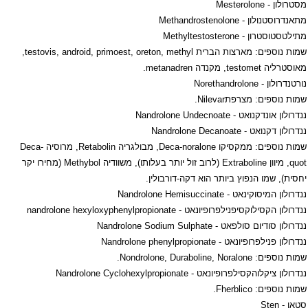
מסטרולון -
Mesterolone
מתאנדרוסטנולון -
Methandrostenolone
מתילטסטוסטרון -
Methyltestosterone
שמות נוספים: מארצות הברית
testovis, android, primoest, oreton, methyl
,
מאוסטרליה
testomet
, מקנדה
metanadren
.
נורטנדרולון -
Norethandrolone
שמות נוספים: מצרפת
Nilevar
.
ננדרולון אונדקנואט -
Nandrolone Undecnoate
ננדרולון דקנואט -
Nandrolone Decanoate
שמות נוספים: ממקסיקו
Deca-noralone
, מבולגריה
Retabolin
, מרוסיה
Deca-
quot
, מיוון
Extraboline
(לרוב זול יותר בעלותו), משוודיה
Methybol
(מחירו יקר
יחסית), שמו הנפוץ ביותר הוא דקה-דורבולין.
ננדרולון המיסוקינאט -
Nandrolone Hemisuccinate
ננדרולון הקסילוקסיפנילפרופיונאט -
nandrolone hexyloxyphenylpropionate
ננדרולון סודיום סולפאט -
Nandrolone Sodium Sulphate
ננדרולון פנילפרופיונאט -
Nandrolone phenylpropionate
שמות נוספים:
Nondrolone, Duraboline, Noralone
.
ננדרולון ציקלוהקסילפרופיונאט -
Nandrolone Cyclohexylpropionate
שמות נוספים:
Fherblico
.
סטאן -
Sten