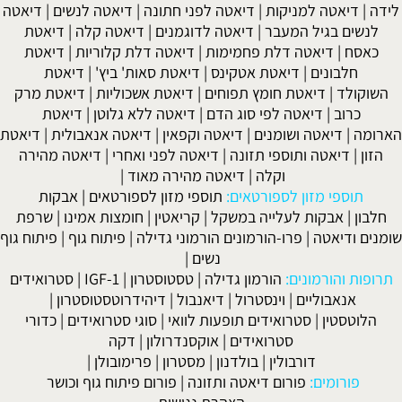
לידה
|
דיאטה למניקות
|
דיאטה לפני חתונה
|
דיאטה לנשים
|
דיאטה
לנשים בגיל המעבר
|
דיאטה לדוגמנים
|
דיאטה קלה
|
דיאטת
כאסח
|
דיאטה דלת פחמימות
|
דיאטה דלת קלוריות
|
דיאטת
חלבונים
|
דיאטת אטקינס
|
דיאטת סאות' ביץ'
|
דיאטת
השוקולד
|
דיאטת חומץ תפוחים
|
דיאטת אשכוליות
|
דיאטת מרק
כרוב
|
דיאטה לפי סוג הדם
|
דיאטה ללא גלוטן
|
דיאטת
הארומה
|
דיאטה ושומנים
|
דיאטה וקפאין
|
דיאטה אנאבולית
|
דיאטת
הזון
|
דיאטה ותוספי תזונה
|
דיאטה לפני ואחרי
|
דיאטה מהירה
וקלה
|
דיאטה מהירה מאוד
|
תוספי מזון לספורטאים:
תוספי מזון לספורטאים
|
אבקות
חלבון
|
אבקות לעלייה במשקל
|
קריאטין
|
חומצות אמינו
|
שרפת
שומנים ודיאטה
|
פרו-הורמונים הורמוני גדילה
|
פיתוח גוף
|
פיתוח גוף
נשים
|
תרופות והורמונים:
הורמון גדילה
|
טסטוסטרון
|
IGF-1
|
סטרואידים
אנאבוליים
|
וינסטרול
|
דיאנבול
|
דיהידרוטסטוסטרון
|
הלוטסטין
|
סטרואידים תופעות לוואי
|
סוגי סטרואידים
|
כדורי
סטרואידים
|
אוקסנדרולון
|
דקה
דורבולין
|
בולדנון
|
מסטרון
|
פרימובולן
|
פורומים:
פורום דיאטה ותזונה
|
פורום פיתוח גוף וכושר