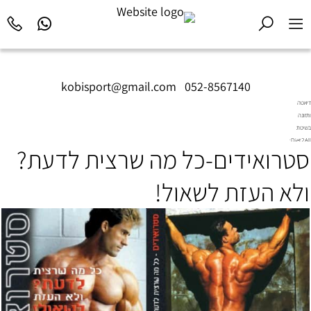
kobisport@gmail.com
|
052-8567140
דיאטה
ותזונה
בשיטת
Diet2All:
סטרואידים-כל מה שרצית לדעת?
המדע
שמאחורי
הגוף
ולא העזת לשאול!
המושלם.