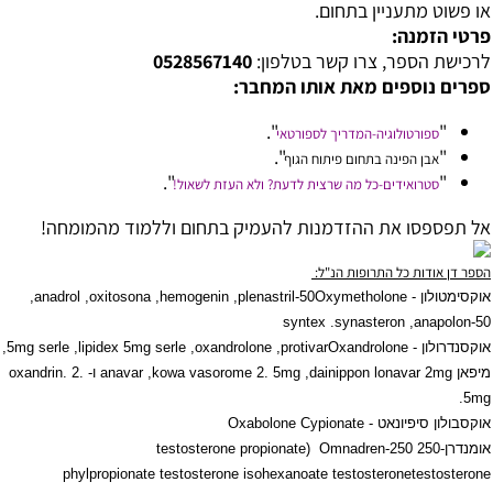
או פשוט מתעניין בתחום.
פרטי הזמנה:
לרכישת הספר, צרו קשר בטלפון:
0528567140
ספרים נוספים מאת אותו המחבר:
".
"
ספורטולוגיה-המדריך לספורטאי
".
"
אבן הפינה בתחום פיתוח הגוף
".
"
סטרואידים-כל מה שרצית לדעת? ולא העזת לשאול!
אל תפספסו את ההזדמנות להעמיק בתחום וללמוד מהמומחה!
הספר דן אודות כל התרופות הנ"ל:
אוקסימטולון -
Oxymetholone
plenastril-50
,
hemogenin
,
oxitosona
,
anadrol
,
syntex
.
synasteron
,
anapolon-50
אוקסנדרולון -
Oxandrolone
protivar
,
oxandrolone
,
lipidex 5mg serle
,
5mg serle
,
מיפאן
dainippon lonavar 2mg
,
kowa vasorome 2. 5mg
,
anavar
ו-
oxandrin. 2.
.
5mg
אוקסבולון סיפיונאט -
Oxabolone Cypionate
אומנדרן-250
Omnadren-250
(
testosterone propionate
phylpropionate testosterone isohexanoate testosterone
testosterone