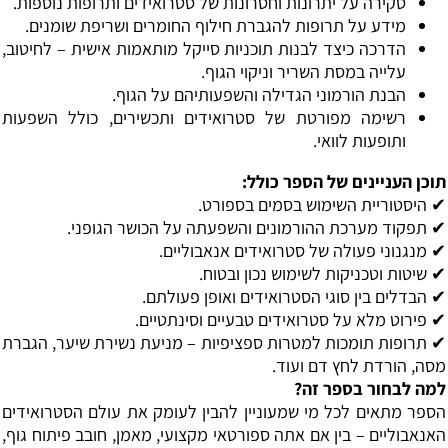
סקירה על יתרונות וחסרונות של סטרואידים ותרופות נוספות.
מידע על תרופות להגברת חילוף החומרים ושריפת שומנים.
הדרכה כיצד לבנות תוכניות סייקל מותאמות אישית – לחיטוב,
עלייה במסת השריר וניקוי הגוף.
הבנת הורמוני הגדילה והשפעותיהם על הגוף.
רשימה מפורטת של סטרואידים ותכשירים, כולל השפעות
ותופעות לוואי.
תוכן העניינים של הספר כולל:
✔ היסטוריית השימוש בסמים בספורט.
✔ תפקוד מערכת ההורמונים והשפעתה על הכושר הגופני.
✔ מנגנוני פעולה של סטרואידים אנאבוליים.
✔ שיטות וטכניקות לשימוש נכון ובטוח.
✔ הבדלים בין סוגי הסטרואידים ואופן פעולתם.
✔ פירוט מלא על סטרואידים טבעיים וסינתטיים.
✔ תרופות תומכות למטרות ספציפיות – מניעת נשירת שיער, הגברת
מסה, הורדת לחץ דם ועוד.
למה לבחור בספר זה?
הספר מתאים לכל מי שמעוניין להבין לעומק את עולם הסטרואידים
האנאבוליים – בין אם אתה ספורטאי מקצועי, מאמן, חובב פיתוח גוף,