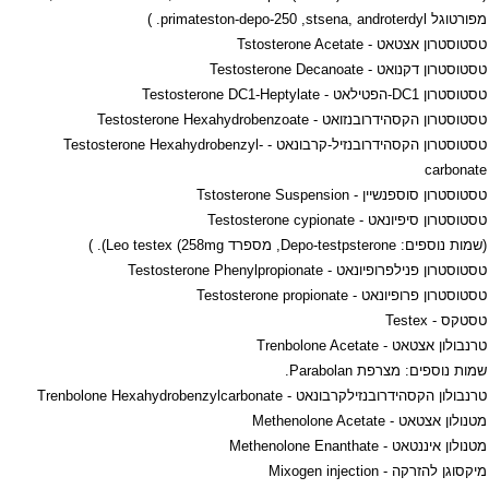
מפורטוגל
stsena, androterdyl
,
primateston-depo-250
. )
טסטוסטרון אצטאט -
Tstosterone Acetate
טסטוסטרון דקנואט -
Testosterone Decanoate
טסטוסטרון 1
DC
-הפטילאט -
Testosterone DC1-Heptylate
טסטוסטרון הקסהידרובנזואט -
Testosterone Hexahydrobenzoate
טסטוסטרון הקסהידרובנזיל-קרבונאט -
Testosterone Hexahydrobenzyl-
carbonate
טסטוסטרון סוספנשיין -
Tstosterone Suspension
טסטוסטרון סיפיונאט -
Testosterone cypionate
(שמות נוספים:
Depo-testpsterone
, מספרד
Leo testex (258mg
). )
טסטוסטרון פנילפרופיונאט -
Testosterone Phenylpropionate
טסטוסטרון פרופיונאט -
Testosterone propionate
טסטקס -
Testex
טרנבולון אצטאט -
Trenbolone Acetate
שמות נוספים: מצרפת
Parabolan
.
טרנבולון הקסהידרובנזילקרבונאט -
Trenbolone Hexahydrobenzylcarbonate
מטנולון אצטאט -
Methenolone Acetate
מטנולון איננטאט -
Methenolone Enanthate
מיקסוגן להזרקה -
Mixogen injection