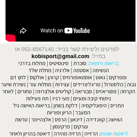
לפרטים וליצירת קשר בנייד: 052-8567140
או
במייל:
kobisport@gmail.com
בריאות ורפואה:
סוכרת
|
סינוסיטיס
|
מחלות בדרכי
הנשימה
|
אסטמה
|
אלרגיה
|
מחלת שלד
ומפרקים
|
גאוט
|
אוסטאופורוזיס
|
קרוהן
|
אולקוס
|
לחץ דם
גבוה
|
כולסטרול
|
טריגליצרידים
|
עצירות
|
מחלות עור
|
נשירת שיער
הקרחה
|
פסוריאזיס
|
סבוריאה
|
קוליטיס אולצרוזה
|
טחורים
|
לאחר
ניתוחי קיבה ומעיים
| מעי רגיז |
תת פעילות
התריס
|
היפוגליקמיה
|
דלקת בשתן
|
בריאות האישה גיל
המעבר
|
הריון ופוריות
האישה
|
קאנדידה
|
דיכאון
|
הרפס
|
אלצהיימר
|
טרשת
עורקים
|
פרקינסון
|
דיאטות שונות
:
הרזייה
|
הרזיה מהירה
|
דיאטה בהריון ולאחר