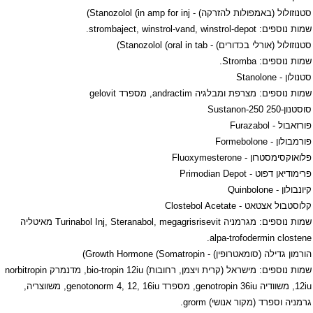
סטנוזולול (באמפולות להזרקה) -
Stanozolol (in amp for inj
)
שמות נוספים:
strombaject, winstrol-vand, winstrol-depot
.
סטנוזולול (אורלי בכדורים) -
Stanozolol (oral in tab
)
שמות נוספים:
Stromba
.
סטנולון -
Stanolone
שמות נוספים: מצרפת ומבלגיה
andractim
, מספרד
gelovit
סוסטנון-250
Sustanon-250
פורזאבול -
Furazabol
פורמבולון -
Formebolone
פלואוקסימסטרון -
Fluoxymesterone
פרימודיאן דפוט -
Primodian Depot
קיונבולון -
Quinbolone
קלוסטבול אצטאט -
Clostebol Acetate
שמות נוספים: מגרמניה
Turinabol Inj, Steranabol, megagrisrisevit
מאיטליה
.
alpa-trofodermin clostene
הורמון גדילה (סומאטרופין) -
Growth Hormone (Somatropin
)
שמות נוספים: מישראל (קרית ויצמן, רחובות)
bio-tropin 12iu
, מדנמרק
norbitropin
12iu
, משוודיה
genotropin 36iu
, מספרד
genotonorm 4, 12, 16iu
, משווצריה,
גרמניה וספרד (מקור אנושי)
grorm
.