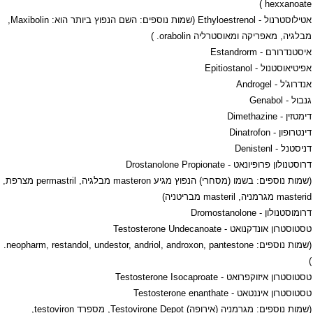
)
hexxanoate
אטילוסטרנול -
Ethyloestrenol
(שמות נוספים: השם הנפוץ ביותר הוא:
Maxibolin
,
מבלגיה, מאפריקה ומאוסטרליה
orabolin
. )
איסטנדרורם -
Estandrorm
אפיטיאוסטנול -
Epitiostanol
אנדרוג'ל -
Androgel
גנבול -
Genabol
דימטזין -
Dimethazine
דינטרופון -
Dinatrofon
דניסטנל -
Denistenl
דרוסטנולון פרופיונאט -
Drostanolone Propionate
(שמות נוספים: בשמו (מסחרי) הנפוץ מגיע
masteron
מבלגיה,
permastril
מצרפת,
masterid
מגרמניה,
masteril
מבריטניה)
דרומוסטנולון -
Dromostanolone
טסטוסטרון אונדקנואט -
Testosterone Undecanoate
(שמות נוספים:
neopharm, restandol, undestor, andriol, androxon, pantestone
.
)
טסטוסטרון איזוקפרואט -
Testosterone Isocaproate
טסטוסטרון איננטאט -
Testosterone enanthate
(שמות נוספים: מגרמניה (אירופה)
Testovirone Depot
, מספרד
testoviron
,