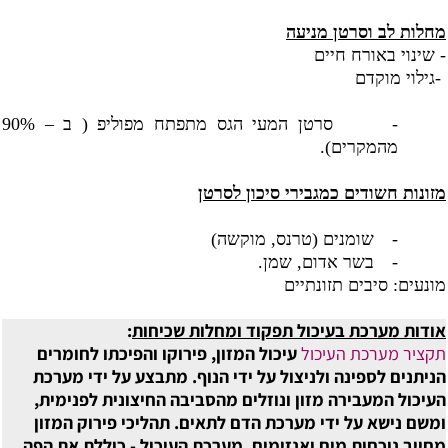
מחלות לב וסרטן מניעה
- שינוי באורח חיים
-גילוי מוקדם
-
סרטן המעי הגס מתפתח מפוליפ ( ב – 90%
מהמקרים).
מזונות חשודים כמגבירי סיכון לסרטן
-
שומנים (טרנס, מוקשה)
-
בשר אדום, שמן.
מונעים: סיבים תזונתיים
אודות מערכת בעיכול תפקוד ומחלות שכיחות
:
תקציר מערכת העיכול
עיכול המזון, פירוקו והפיכתו לחומרים
הניתנים לספינה ולניצול על ידי הנוף. מתבצע על ידי ‏מערכת
העיכול המעבירה מזון ונוזלים מהסביבה החיצונית לפנימית,
ומשם נישא על ידי מערכת הדם לתאים. תהליכי פירוק המזון
מחייב נוכחות מים ואנזימים. מערכת העיכול - כוללת את הפה,