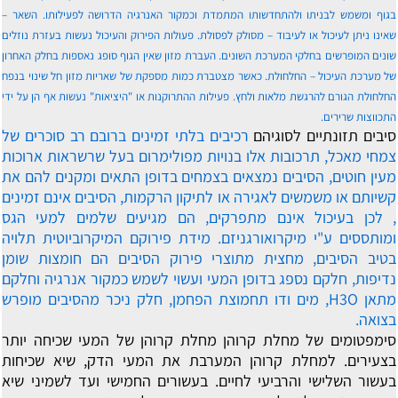
בגוף ומשמש לבניתו ולהתחדשותו המתמדת וכמקור האנרגיה הדרושה לפעילותו. השאר –
שאינו ניתן לעיכול או לעיבוד – מסולק לפסולת. פעולות הפירוק והעיכול נעשות בעזרת נוזלים
שונים המופרשים בחלקי המערכת השונים. העברת מזון שאין הגוף סופג נאספות בחלק האחרון
של מערכת העיכול – החלחולת. כאשר מצטברת כמות מספקת של שאריות מזון חל שינוי בנפח
החלחולת הגורם להרגשת מלאות ולחץ. פעילות ההתרוקנות או "היציאות" נעשות אף הן על ידי
התכווצות שרירים.
סיבים תזונתיים לסוגיהם
רכיבים בלתי זמינים ברובם רב סוכרים של
צמחי מאכל, תרכובות אלו בנויות מפולימרום בעל שרשראות ארוכות
מעין חוטים, הסיבים נמצאים בצמחים בדופן התאים ומקנים להם את
קשיותם או משמשים לאגירה או לתיקון הרקמות, הסיבים אינם זמינים
, לכן בעיכול אינם מתפרקים, הם מגיעים שלמים למעי הגס
ומותססים ע"י מיקרואורגניזם. מידת פירוקם המיקרוביוטית תלויה
בטיב הסיבים, מחצית מתוצרי פירוק הסיבים הם חומצות שומן
נדיפות, חלקם נספג בדופן המעי ועשוי לשמש כמקור אנרגיה וחלקם
מתאן H3O, מים ודו תחמוצת הפחמן, חלק ניכר מהסיבים מופרש
בצואה.
סימפטומים של מחלת קרוהן
מחלת קרוהן של המעי שכיחה יותר
בצעירים. למחלת קרוהן המערבת את המעי הדק, שיא שכיחות
בעשור השלישי והרביעי לחיים. בעשורים החמישי ועד לשמיני שיא