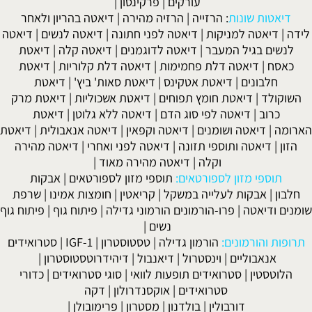
עורקים
|
פרקינסון
|
דיאטות שונות
:
הרזייה
|
הרזיה מהירה
|
דיאטה בהריון ולאחר
לידה
|
דיאטה למניקות
|
דיאטה לפני חתונה
|
דיאטה לנשים
|
דיאטה
לנשים בגיל המעבר
|
דיאטה לדוגמנים
|
דיאטה קלה
|
דיאטת
כאסח
|
דיאטה דלת פחמימות
|
דיאטה דלת קלוריות
|
דיאטת
חלבונים
|
דיאטת אטקינס
|
דיאטת סאות' ביץ'
|
דיאטת
השוקולד
|
דיאטת חומץ תפוחים
|
דיאטת אשכוליות
|
דיאטת מרק
כרוב
|
דיאטה לפי סוג הדם
|
דיאטה ללא גלוטן
|
דיאטת
הארומה
|
דיאטה ושומנים
|
דיאטה וקפאין
|
דיאטה אנאבולית
|
דיאטת
הזון
|
דיאטה ותוספי תזונה
|
דיאטה לפני ואחרי
|
דיאטה מהירה
וקלה
|
דיאטה מהירה מאוד
|
תוספי מזון לספורטאים:
תוספי מזון לספורטאים
|
אבקות
חלבון
|
אבקות לעלייה במשקל
|
קריאטין
|
חומצות אמינו
|
שרפת
שומנים ודיאטה
|
פרו-הורמונים הורמוני גדילה
|
פיתוח גוף
|
פיתוח גוף
נשים
|
תרופות והורמונים:
הורמון גדילה
|
טסטוסטרון
|
IGF-1
|
סטרואידים
אנאבוליים
|
וינסטרול
|
דיאנבול
|
דיהידרוטסטוסטרון
|
הלוטסטין
|
סטרואידים תופעות לוואי
|
סוגי סטרואידים
|
כדורי
סטרואידים
|
אוקסנדרולון
|
דקה
דורבולין
|
בולדנון
|
מסטרון
|
פרימובולן
|