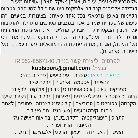
של מרכיבים מזינים, עייפות, אובדן משקל, תאבון ועוויתות מעיים.
קנדידה אלביקנס
קנדידה אלביקנס הינו שם כולל למשפחת פטריות
הקיימות באופן נורמאלי בכל אחד מאיתנו בצינורות במעיים. זהו
טיפוס של פטריית שמרים אשר במצבים מסוימים מתחילה להתרבות
על חשבון הבקטריות החיוביות, מחלישה את המערכת החיסונית
וגורמת לזיהום הידוע כ"קנדידה". הקנדידה תוקפת בעיקר את דרכי
מע' העיכול, הוגינה, את המערכת ההורמונאלית, מע' העצבים ומע'
חיסונית (אלרגיות).
לפרטים וליצירת קשר בנייד: 052-8567140
או
במייל:
kobisport@gmail.com
בריאות ורפואה:
סוכרת
|
סינוסיטיס
|
מחלות בדרכי
הנשימה
|
אסטמה
|
אלרגיה
|
מחלת שלד
ומפרקים
|
גאוט
|
אוסטאופורוזיס
|
קרוהן
|
אולקוס
|
לחץ דם
גבוה
|
כולסטרול
|
טריגליצרידים
|
עצירות
|
מחלות עור
|
נשירת שיער
הקרחה
|
פסוריאזיס
|
סבוריאה
|
קוליטיס אולצרוזה
|
טחורים
|
לאחר
ניתוחי קיבה ומעיים
| מעי רגיז |
תת פעילות
התריס
|
היפוגליקמיה
|
דלקת בשתן
|
בריאות האישה גיל
המעבר
|
הריון ופוריות
האישה
|
קאנדידה
|
דיכאון
|
הרפס
|
אלצהיימר
|
טרשת