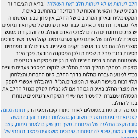
חלב לשתות או לא לשתות חלב זאת השאלה?
"בריאות הציבור זה
הבסיס שעליו האושר והכוח של המדינה" בהתחשב באיכות
המקסימלית ובאיזון המרכיבים של החלב, אין מזון טבעי המשתווה
אליו מבחינה תזונתית. אולם, עבור מאות סוגים של מיקרואורגניזמים
יש צרכים תזונתיים הזהים לצרכי האדם והחלב מהווה נקודת מפגש
מצוינת לגדילתם של אותם מיקרואורגניזמים. קהל היעד אשר צורכים
מוצרי חלב הם בעיקר אנשים זקנים וצעירים. צעירים לרוב מפתחים
חסינות כנגד מחלות שכיחות ולכן המסקנה הנובעת מכך הינה
שהמזונות שהם צורכים חייבים להיות נקיים ממיקרואורגניזמים
מזיקים. במהלך תהליך הכנת החלב יש לנקוט במספר צעדים חיוניים
בכדי למנוע העברת מחלות בדרך החלב. קיום החברות והצלחתן
תלוי רבות בשיפור תעשיית המוצרים.הנ"ל יהיה בלתי אפשרי לספק
את מוצרי החלב באיכות גבוהה אם לא נצליח לסלק מנוזל החלב את
הפסולת שנוצרת ולהשמיד את שיירי המיקרואורגניזמים שנותרו
בנוזל החלב.
תמיכה תזונתית במטופלים לאחר ניתוח קיבה ומעי הדק
תזונה נכונה
לפני ואחרי ניתוח תפקיד חשוב הן בהצלחת הניתוח והן בהרגשה
טובה וקצב החלמה של המנותח. משך זמן שיקום לאחר ניתוח, קצב
איחוי רקמות, סיכוי להתפתחות סיבוכים מושפעים ממצב תזונתי של