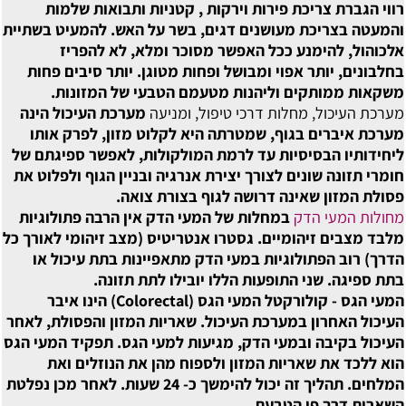
רווי הגברת צריכת פירות וירקות , קטניות ותבואות שלמות
והמעטה בצריכת מעושנים דגים, בשר על האש. להמעיט בשתיית
אלכוהול, להימנע ככל האפשר מסוכר ומלא, לא להפריז
בחלבונים, יותר אפוי ומבושל ופחות מטוגן. יותר סיבים פחות
משקאות ממותקים וליהנות מטעמם הטבעי של המזונות.
מערכת העיכול, מחלות דרכי טיפול, ומניעה
מערכת העיכול הינה
מערכת איברים בגוף, שמטרתה היא לקלוט מזון, לפרק אותו
ליחידותיו הבסיסיות עד לרמת המולקולות, לאפשר ספיגתם של
חומרי תזונה שונים לצורך יצירת אנרגיה ובניין הגוף ולפלוט את
פסולת המזון שאינה דרושה לגוף בצורת צואה.
מחולות המעי הדק
במחלות של המעי הדק אין הרבה פתולוגיות
מלבד מצבים זיהומיים. גסטרו אנטריטיס (מצב זיהומי לאורך כל
הדרך) רוב הפתולוגיות במעי הדק מתאפיינות בתת עיכול או
בתת ספיגה. שני התופעות הללו יובילו לתת תזונה.
המעי הגס - קולורקטל
המעי הגס (Colorectal) הינו איבר
העיכול האחרון במערכת העיכול. שאריות המזון והפסולת, לאחר
העיכול בקיבה ובמעי הדק, מגיעות למעי הגס. תפקיד המעי הגס
הוא ללכד את שאריות המזון ולספוח מהן את הנוזלים ואת
המלחים. תהליך זה יכול להימשך כ- 24 שעות. לאחר מכן נפלטת
השארית דרך פי הטבעת.