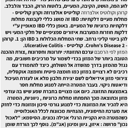
לוע הפה, הושט, הקיבה, המעיים, בלוטות הרוק, הכבד והלבלב.
קרוהן וקולוטיס אולצרוזה
קוליטיס אולצרוזה וקרון קוליטיס -
מחלות מעיים דלקתיות: IBD זה מושג כללי לקבוצת מחלות
דלקתיות כרוניות של המעיים. באופן כללי IBD מאופיין ע"י
דלקות חוזרות המערבות איזורים ספציפיים של חלקי המעי ויש
להן ביטוי קליני נרחב. שתי המחלות הכלולות ב IBD הן: 1. קרוהן
- Crohn's Disease 2. קוליטיס - Ulcerative Colitis.
המזון לפי הרמבם
ערכם התזונתי: יתרונות וחסרונות ,צורת ההכנה
הטובה ביותר של המזון בכדי לשמור על מרכיבים חשובים, מה
נגזל מהמזון בדרך מהשדה אל השולחן, כיצד להתמודד עם
רכיבים לא רצויים במזון כמו חומצה פיטית וחומצה אוקסלית,
צירופי מזון אידיאלים לשם יצירת חלבון מלא או לעזרת העיכול
ודיאטות ניקוי. בעבר המטרה הייתה למנוע מחלות חסר
באמצעות התזונה. כיום אנו מצויים בחברת שפע שיש בה עודפי
מזון וכתוצאה מכך התפתחו מחלות כרוניות , ניווניות, המטרה
היא להכיר את המזונות כדי למנוע גורמי סיכון ומזונות כדי לחזק
את מערכת החיסונית, ההנחיות מכוונות לכלל האוכלוסייה
כשהמטרה היא הקניית הרגלי אכילה נכונים. הסיסמא: "לאכול
נכון" פרושה : איזון, גיוון ומינון (אג"מ). נוסף לכך הורדת שומן