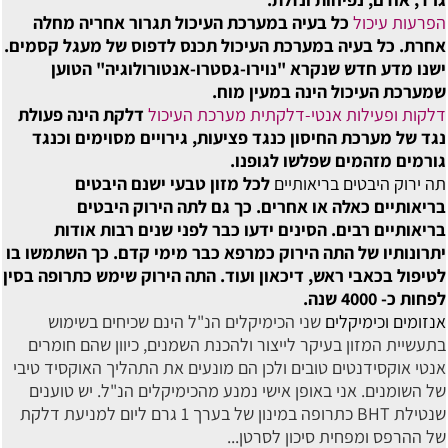
הפרעות עיכול
כל בעיה במערכת העיכול תגרור אחריה מחלה
אחרת. כל בעיה במערכת העיכול תכנס לדפוס של מעגל קסמים.
ישנו מדע חדש שנקרא "נוירו-גסטרו-אנטורולוגיה" הטוען
שמערכת העיכול הינה במעין מוח.
דלקות ופעילות אנטי-דלקתית מערכת העיכול
דלקת הינה פעולת
נגד של מערכת החיסון כנגד פציעות, גירויים מסוימים וכנגד
גורמים מזהמים שפלשו לגופנו.
תה ירוק היבטים בריאותיים
לכל מזון טבעי ישנם היבטים
בריאותיים כאלה או אחרים. כך גם לתה הירוק היבטים
בריאותיים רבים. הסינים ידעו כבר לפני שנים רבות אודות
יתרונותיו של התה הירוק כמרפא כבר מימי קדם. כך השתמשו בו
לטיפול בכאבי ראש, דיכאון ועוד. התה הירוק שימש כתרופה בסין
לפחות כ- 4000 שנה.
אנזומים וכימיקלים
שני הכימיקלים הנ"ל הינם שכיחים בשימוש
בתעשיית המזון בעיקר לייצור ולהכנת השמנים, כיוון שהם חומרים
אנטי אוקסידנטים טובים ולכן הם מונעים את התהליך האוקסיד טיבי
של השומנים. אני באופן אישי נמנע מהכימיקלים הנ"ל. יש טוענים
שנטילת BHT כתרופה במינון של בערך 1 גרם ליום למניעת דלקת
של ההרפס ומפחית סיכון לסרטן...