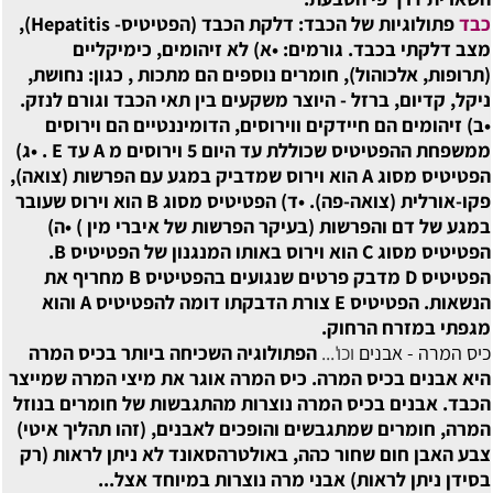
כבד
פתולוגיות של הכבד: דלקת הכבד (הפטיטיס- Hepatitis),
מצב דלקתי בכבד. גורמים: •א) לא זיהומים, כימיקליים
(תרופות, אלכוהול), חומרים נוספים הם מתכות , כגון: נחושת,
ניקל, קדיום, ברזל - היוצר משקעים בין תאי הכבד וגורם לנזק.
•ב) זיהומים הם חיידקים ווירוסים, הדומיננטיים הם וירוסים
ממשפחת ההפטיטיס שכוללת עד היום 5 וירוסים מ A עד E . •ג)
הפטיטיס מסוג A הוא וירוס שמדביק במגע עם הפרשות (צואה),
פקו-אורלית (צואה-פה). •ד) הפטיטיס מסוג B הוא וירוס שעובר
במגע של דם והפרשות (בעיקר הפרשות של איברי מין ) •ה)
הפטיטיס מסוג C הוא וירוס באותו המנגנון של הפטיטיס B.
הפטיטיס D מדבק פרטים שנגועים בהפטיטיס B מחריף את
הנשאות. הפטיטיס E צורת הדבקתו דומה להפטיטיס A והוא
מגפתי במזרח הרחוק.
כיס המרה - אבנים
וכו'...
הפתולוגיה השכיחה ביותר בכיס המרה
היא אבנים בכיס המרה. כיס המרה אוגר את מיצי המרה שמייצר
הכבד. אבנים בכיס המרה נוצרות מהתגבשות של חומרים בנוזל
המרה, חומרים שמתגבשים והופכים לאבנים, (זהו תהליך איטי)
צבע האבן חום שחור כהה, באולטרהסאונד לא ניתן לראות (רק
בסידן ניתן לראות) אבני מרה נוצרות במיוחד אצל...