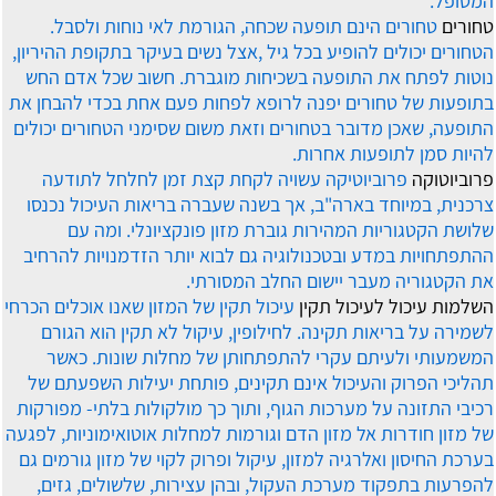
המטופל.
טחורים
טחורים הינם תופעה שכחה, הגורמת לאי נוחות ולסבל.
הטחורים יכולים להופיע בכל גיל ,אצל נשים בעיקר בתקופת ההיריון,
נוטות לפתח את התופעה בשכיחות מוגברת. חשוב שכל אדם החש
בתופעות של טחורים יפנה לרופא לפחות פעם אחת בכדי להבחן את
התופעה, שאכן מדובר בטחורים וזאת משום שסימני הטחורים יכולים
להיות סמן לתופעות אחרות.
פרוביוטוקה
פרוביוטיקה עשויה לקחת קצת זמן לחלחל לתודעה
צרכנית, במיוחד בארה"ב, אך בשנה שעברה בריאות העיכול נכנסו
שלושת הקטגוריות המהירות גוברת מזון פונקציונלי. ומה עם
ההתפתחויות במדע ובטכנולוגיה גם לבוא יותר הזדמנויות להרחיב
את הקטגוריה מעבר יישום החלב המסורתי.
השלמות עיכול לעיכול תקין
עיכול תקין של המזון שאנו אוכלים הכרחי
לשמירה על בריאות תקינה. לחילופין, עיקול לא תקין הוא הגורם
המשמעותי ולעיתם עקרי להתפתחותן של מחלות שונות. כאשר
תהליכי הפרוק והעיכול אינם תקינים, פותחת יעילות השפעתם של
רכיבי התזונה על מערכות הגוף, ותוך כך מולקולות בלתי- מפורקות
של מזון חודרות אל מזון הדם וגורמות למחלות אוטואימוניות, לפגעה
בערכת החיסון ואלרגיה למזון, עיקול ופרוק לקוי של מזון גורמים גם
להפרעות בתפקוד מערכת העקול, ובהן עצירות, שלשולים, גזים,