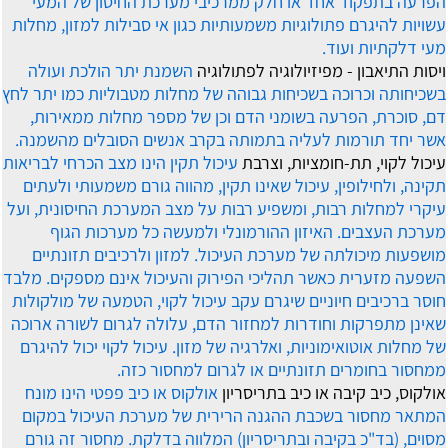
הפרעה בתפקוד אחד או חלק ממרכיבי מערכת החיסון של המעי
עשויות להיגרם פתולוגיות משמעותיות כגון אי סבילות למזון, מחלות
מעי דלקתיות ועוד.
ויסות התיאבון - מפיזיולוגיה לפתולוגיה
השמנת יתר הולכת ועולה
בשכיחותה וכרוכה בשכיחות גבוהה של מחלות מטבוליות כמו יתר לחץ
דם, סוכרת, הפרעה בשומני הדם וכן של מספר מחלות ממאירות,
אשר יחד תורמות לעליה בתמותה בקרב אנשים הסובלים מהשמנה.
עיכול לקוי, תת-חומציות, וצרבת
עיכול תקין הינו מצב הכרחי לבריאות
תקינה, ולחילופין, עיכול שאינו תקין, מהווה גורם משמעותי ולעתים
עיקרי למחלות רבות, ומשפיע רבות על מצב המערכת החיסונית, ועל
מערכת העצבים. האיזון ההורמונלי ולמעשה כל מערכות הגוף
מושפעות מיכולתה של מערכת העיכול. למזון ולרכיבים תזונתיים
השפעה מזערית כאשר תהליכי הפירוק והעיכול אינם מספקים. מלבד
חוסר ברכיבים חיוניים שיגרם עקב עיכול לקוי, הטמעה של מולקולות
שאינן מתפרקות וחודרות למחזור הדם, עלולה לגרום לשורה ארוכה
של מחלות אוטואימוניות, ואלרגיה של מזון. עיכול לקוי יכול להיגרם
ממחסור בחומרים תזונתיים או לגרום למחסור כזה.
אולקוס, כיב קיבה או כיב בתריסריון
אולקוס או כיב פפטי הינו מונח
המתאר מחסור בשכבת ההגנה הרירית של מערכת העיכול במקום
מסוים, (בד"כ בקיבה ובתריסריון) המלווה בדלקת. מחסור זה גורם