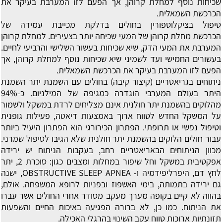
שכיחות נוסף למחלת קרוהן, אך הפעם לזו המערבת בעיקר את
הכרכשת השמאלית.
טיפול בציקלוספורין בחולים בדלקת מכייבת עמידה של
הכרכשת
מחלת קרוהן של המעי שכיחה יותר בצעירים. למחלת קרוהן
המערבת את המעי הדק, שיא שכיחות בעשור השלישי והרביעי לחיים.
בעשורים החמישי ועד לשמיני שיא שכיחות נוסף למחלת קרוהן, אך
הפעם לזו המערבת בעיקר את הכרכשת השמאלית.
ניתוחים בגריאטריים (קיצור קיבה) בחולים עם השמנת יתר
השמנת
היתר בעולם המערבי הוגדרה כמגיפה של המילניום. כ-94%
מהלוקים בהשמנת יתר חולנית אינם מצליחים לרדת במשקל ולשמור
על המשקל החדש לטווח ארוך באמצעות דיאטה, פעילות גופנית
וטיפול נפשי או תרופתי. הפתרון הכירורגי הוא הפתרון היעיל ביותר
עבור חולים הלוקים בהשמנת יתר חולנית שלא הגיבו לטיפול שמרני.
מכוון הניתוחים הבאריאטריים רחב, בעקבות הניתוח יש ירידה
אפקטיבית במשקל וחל שיפור במחלות ומצבים כגון: סוכרת 2, יתר
לחץ דם, היפרליפידמיה ו- OBSTRUCTIVE SLEEP APNEA, ישנה
גם ירידה בתמותה, בימי האשפוז ובפניות לרופא המשפחה. אולם,
בהווה לא קיים בקופה מערך מעקב מסודר אחרי החולים אשר עברו
את הניתוח. כמו כן, לא ברורה הפגיעה באיכות החיים והשפעות
תזונתיות ארוכות טווח עקב השינוי בהרגלי האכילה.