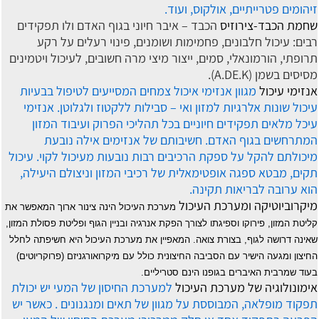
זיהומים פטרייתיים, אולקוס, ועוד.
שחמת הכבד-צירוזיס
הכבד – איבר חיוני בגוף האדם ולו תפקידים
רבים: עיכול חלבונים, פחמימות ושומנים, פינוי רעלים על רקע
תרופתי, הורמונאלי, סמים, ייצור מיצי מרה חשובים, לעיכול ויטמינים
מסיסים בשמן (A.DE.K).
אנזימי עיכול
מגוון אנזימי איכול צמחים המסייעים לטיפול בבעיות
עיכול שונות אלרגיות למזון ואי – סבילות ללקטוז ולגלוטן. אנזימי
עיכל מלאים תפקידים חיוניים בכל תהליכי הפרוק ועיבוד המזון
המתרחשים בגוף האדם. חשיבותם של אנזימים אילה נובעת
מיכולתם להקל על ספקת הרכיבים רבות נובעות מעיכול לקוי. עיכול
תקים, מבטא ספגה אופטימאלית של רכיבי המזון וניצולם היעילה,
הוא ערובה לבריאות תקינה.
מיקרוביוטיקה ומערכת העיכול
מערכת העיכול הינה צינור ארוך המאפשר את
קליטת המזון, פירוקו וספיגתו לצורך הפקת אנרגיה ובניין הגוף ופליטת פסולת המזון,
שאינה דרושה לגוף, בצורת צואה. המאפיין את מערכת העיכול היא חשיפתה לחלל
החיצון ומגעה הישיר עם הסביבה החיצונית כולל עם מיקרואורגניזם (פרוקריוטים)
בעוד שמרבית האיברים בגופנו הינם סטריליים.
אימונולוגיה של מערכת העיכול
למערכת החיסון של המעי יש יכולת
תפקוד מופלאה, המבוססת על מגוון של תאים ומנגנונים . כאשר יש