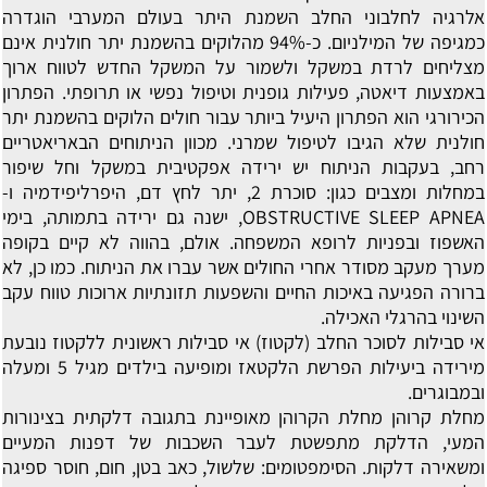
אלרגיה לחלבוני החלב
השמנת היתר בעולם המערבי הוגדרה
כמגיפה של המילניום. כ-94% מהלוקים בהשמנת יתר חולנית אינם
מצליחים לרדת במשקל ולשמור על המשקל החדש לטווח ארוך
באמצעות דיאטה, פעילות גופנית וטיפול נפשי או תרופתי. הפתרון
הכירורגי הוא הפתרון היעיל ביותר עבור חולים הלוקים בהשמנת יתר
חולנית שלא הגיבו לטיפול שמרני. מכוון הניתוחים הבאריאטריים
רחב, בעקבות הניתוח יש ירידה אפקטיבית במשקל וחל שיפור
במחלות ומצבים כגון: סוכרת 2, יתר לחץ דם, היפרליפידמיה ו-
OBSTRUCTIVE SLEEP APNEA, ישנה גם ירידה בתמותה, בימי
האשפוז ובפניות לרופא המשפחה. אולם, בהווה לא קיים בקופה
מערך מעקב מסודר אחרי החולים אשר עברו את הניתוח. כמו כן, לא
ברורה הפגיעה באיכות החיים והשפעות תזונתיות ארוכות טווח עקב
השינוי בהרגלי האכילה.
אי סבילות לסוכר החלב (לקטוז)
אי סבילות ראשונית ללקטוז נובעת
מירידה ביעילות הפרשת הלקטאז ומופיעה בילדים מגיל 5 ומעלה
ובמבוגרים.
מחלת קרוהן
מחלת הקרוהן מאופיינת בתגובה דלקתית בצינורות
המעי, הדלקת מתפשטת לעבר השכבות של דפנות המעיים
ומשאירה דלקות. הסימפטומים: שלשול, כאב בטן, חום, חוסר ספיגה