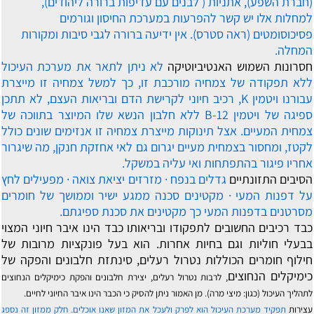
(חברת השפע), אתניות ( לבנים עם עדיפות ברורה ליהודים),
למחלות אלו יש קשר להפרעות במערכת החיסון וגורמים
פסיכוסומטים (ראה סטרס). אין ידיעה ברורה לגבי סיבות ומקורות
המחלה.
חסרונות השמוש האנטיביוטיקה
לא ניתן לתאר את מערכת העיכול
ללא תפקודה של צמחיה מורכבת זו, כך למשל צמחיה זו מייצרת
עבורנו ויטמין K, רכיב חיוני לקרישת הדם ובריאות העצם, לא תתכן
ספיגה של ויטמין B-12 ללא חלבון הנשא שלו המיוצר בתווכה של
צמחית המעיים. אצל תינוקות מייצרת צמחיה זו אנזימים שונים כולל
לקטז, ומחסור בצמחית מעיים יגרום גם לאי אחזקת חנקן, מה שיגרור
אחריו פיגור בהתפתחות ואי עליה במשקל.
הסיבים התזונתיים
גדלים בנפח · מזרזים יציאת צואה · מפעילים לחץ
על דפנות המעי · מקטינים סכנה ממגע ישיר וממושך של חומרים
מסרטנים בדפנות המעי כך מקטינים את סכנת ספיגתם.
כבד רכיבים החשובים לתפקודו ובריאותו
כבד הינו איבר חיוני המצוי
בבעלי חוליות וגם בחיות אחרות. הוא בעל פונקציות מרובות של
חילוף חומרים הכוללות נטרול רעלים, סינתזת חלבונים והפקה של
כימיקלים הנחוצים
, לרבות נטרול רעלים, יצירת חלבונים והפקת כימיקלים הנחוצים
לתהליך העיכול (כגון: מיצי מרה). מן האמור ניתן להסיק כי הכבר הינו איבר החיוני לחיים.
עצירות
תפקיד מערכת העיכול הוא לפרק ולעכל את המזון שאנו אוכלים. חלק ממזון זה נספג