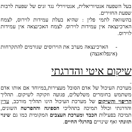
בעל השפעה אנטיוריאלית, אנטיוירלי נגד זנים של שפעת לרבות
שפעת החזירים.
בהשוואה לתמי פלין : שהיא בעלת עמידות לוירוס, לצמח
הארכינצאה אין עמידות לוירוס. לצמח האכינצאה אין עמידות
לוירוס.
-
הארכינצאה מערב את הוירוסים שגורמים להתקרחות
(אינפלואנצה)
שיקום איטי והדרגתי
מערכת העיכול של אדם הסובל מעצירות,במיוחד אם אותו אדם
משתמש בחומרים משלשלים, פגועה וזקוקה לשיקום. תהליך
הריפוי והשיקום
של מערכת העיכול הינו תהליך מורכב,
עדין
והדרגתי וכולל תמיכה בתהליכי
הספיגה וההפרשה
השונים,
תמיכה בפעילות
הכבד ומערכת העצבים
המקומית כמו גם
שינוי
תזונתי
ואף שינויים
בהרגלי החיים
.