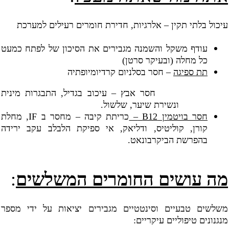
עיכול בלתי תקין – אלרגיות, חדירת חומרים רעילים למערכת
עודף משקל והשמנה מגבירים את הסיכון של לפתח כמעט
כל מחלה (ובעיקר סרטן)
תת ספיגה
– חסר בסלניום קרדיומיופתיה
חסר אבץ – עיכוב בגדיל, התבגרות מינית
ונשירת שיער, שלשול.
חסר בויטמין
B12
–
כריתת קיבה – מחסר ב
IF
, מחלת
קורן, קוליטיס, ודליאק, אי ספיקת הלבלב עקב ירידה
בהפרשת הביקרבונאט.
מה עושים החומרים המשלשים
:
משלשים טבעיים וסינטטיים מגבירים יציאות על ידי מספר
מנגנונים טיפוליים עיקריים: