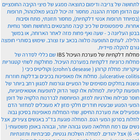
לתחושה של צריבה ודימום כתוצאה ממגע של מיצי הקיבה החומציים
עם הדופן חסרת ההגנה. מחסור זה יכול לנבוע מאלכוהול, תרופות
(במיוחד תרופות אנטי דלקתיות), מחסור תזונתי, מתח וסיבות
אחרות. סימפטומים של כיב קיבה מתבטאים בתחושת חוסר נוחיות
בבטן העליונה כ - שעה ואף פחות מזה לאחר הארוחה, או במשך
הלילה. לעתים התופעה מלווה בכאב עז וצורב. שימוש בסותרי חומצה
גורם להקלה מיידית.
מחלות דלקתיות של מערכת העיכול IBS
שם כללי לסדרה של
מחלות כרוניות דלקתיות במערכת העיכול. מחולקות לשתי קטגוריות
עיקריות: מחלת קרוהן ( crohn’s desease) וקוליטיס כיבי (
ulcerative colitis). מחלות אלו מאופינות בכיבים ובדלקות חוזרות
ונשנות בחלקים מסוימים של המעיים וגורמות למגוון רחב ביותר של
תופעות קליניות. למחלות אלו קשר הדוק לתופעות אוטואימיוניות,
חוסר סבילות ואלרגיות למזון, המיוחסות לבררנות הלקויה של דופן
המעי הפגוע שבעטיו חודרים חלקי מזון לא מעוכלים למחזור הדם
ומפעילים את מערכת החיסון. שתי המחלות מאופינות בסיכון גבוה
לחלות בסרטן המעי הגס. המחלה פוגעת בד"כ באנשים צעירים, אצל
נשים עם רמת תחלואה מעט גבוהה יותר, וגבוהה באופן משמעותי (
פי- 6) אצל יהודים. למחלה השלכות גנטיות, סביבתיות ותזונתיות