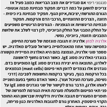
מנגנוני ריפוי
אם מגדירים את מצב הבריאות כמצב פעיל אז
צריכים להשען על כמה דברים: תפקוד מבחינת מבנה אנטומי-
הגורם התורשתי,יציבות,איזון הגוף. תפקיד מבחינת ביו כימית -
תזונה , הצרכים התזונתיים ,הרכבי הדם והרקמות. תפקוד
מבחינת הריגשויות או הגופניות - הגורמים הריגשיים משפיעים
על החלק המבני ועל החלק הביוכימי, לכן רצוי לשלב את שלושת
המבנים: תזונתי, ביוכימי, נפשי.
אלרגיה למזון
אלרגיה זו תגובה מוגזמת של מערכת החיסון.
כחמישה עשר אחוז מהאוכלוסייה בישראל סובלים מאלרגיה. יש
מספר סוגי אלרגיה, הנפוצה בהם היא האלרגיה המיידית הקשורה
בנוגדני האלרגיה מסוג IgE. כאשר האדם נחשף לראשונה
לאלרגן, התוצאה היא יצירת נוגדנים מסוג IgE המופיעים בדם.
נוגדנים אלו נצמדים לדופן תאי פיטום (mast cells) הנמצאים
בכל הרקמות בגוף, בעיקר ברקמות החשופות לסביבה (דרכי
נשימה, מערכת העיכול ועור). כאשר האדם נחשף בפעם השנייה
לאותו אלרגן, הדבר גורם לקישור של שני נוגדנים מסוג IgE על
פני תאי הפיטום ולהפעלת מערכת תאית הגורמת להפרשה של
חומרים המעוררים תגובה אלרגית ודלקתית שבראשן הוא החומר
הקרוי היסטמין. האחרון גורם לתגובות האלרגיות כגון פריחה,
גרד, אודם, נפיחות ונזלת.