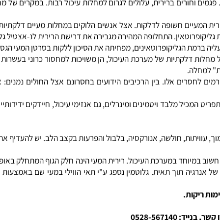
תן להשתמש במוצר המכיל את צורת האלפא והגמא לינולנית.
שכבה הרירית של דופן המעי. נ-אצטיל גלוקוזמין הינו חומר גלם מרכזי
וחורים ברירית, עלולים לגרום למחלות עיכול רבות. במקרים של מחלת מ
רוטאין. התחלופה המהירה מגבירה את דרישת הרירית לנ-אצטיל גלוקוז
 ברמת הגליקופרוטאינים, מפחיתה את הסיכון ללקות בסרטן המעי הגס.
ות דלקתיות של מערכת העיכול, הן משויכות למחסור כרוני בעשרות רכי
חלה.
 המכיל מלבד ויטמינים ומינרלים, גם אנזימי עיכול, חיידקים ידידותיים,
וויתות, חולשה, אנורקסיה, בלבול והפרעות בקצב הלב. יש להעדיף את ה