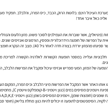
ול הינם: בלוטות הרוק, הכבד, כיס המרה, והלבלב. תפקיד מערכת העיכ
כאל איבר אחד!
פטיאלין), אשר שוברות את העמילנים לסוכר פשוט. מזון הלעוס והנוזלים 
ל הפרשה של חומצה הידרוכלורית ופפסין, הורמונים ואנזימים שונים. מ
ות ועלייה במספר תופעות הקשורות לאלרגיה הקשורה למריכת מזון ז