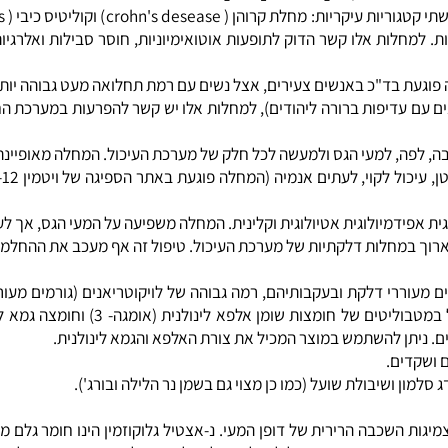
אין אשר מצוי בפרי הפאפיה מסייע לפירות חלבונים במערכת העיכול.
ת מערכת העיכול. האלוורה בעל השפעה אנטי-דלקתית יעילה במערכת העי
 וביצים. יש להקפיד על מזון מלא ותזונה עשירה בסיבים.
IB, קרוהון וקולוטיס אולצרוזה
חלות אלו קשר הדוק לתופעות אוטואימיוניות, חוסר סבילות ואלרגיות ל
באנשים צעירים, אצל נשים עם רמת תחלואה מעט גבוהה יותר, וגבוהה באופן מ
עדיפות ברורה ליהודים), למחלות אלו יש קשר להפרעות במערכת החיסון
פה, למעי הגס ולמעשה לכל חלק של מערכת העיכול. המחלה מאופיינת ב
: 
פידמיולוגית אטיולוגית וקלינית. המחלה משפיעה על המעי הגס, אך לעי
קתיות של מערכת העיכול. טיפול זה אף מעכב את ההחלמה הספונטנית של החולים. (
רי דלקת ובעקבותיהם, רמה גבוהה של לויקוטריאנים (גורמים מעוררי 