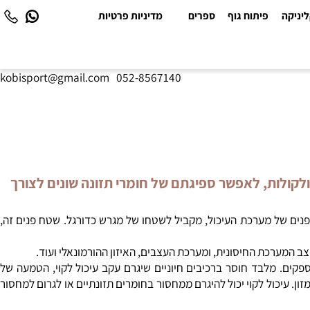
יקה
פיתוח גוף
ספרים
מדיניות פרטיות
kobisport@gmail.com
|
052-8567140
ולות, לאפשר ספיגתם של חומרי תזונה שונים לצורך
300, ליטר של מיצי עיכול לשם עיכולו. בנוסף שטח הפנים של מערכת העיכול, מקביל לשטחו של מגרש כדורגל. שטח פנים זה,
ב המערכת החיסונית, ומערכת העצבים, האיזון ההורמונאלי ועוד.
ם. מלבד חוסר ברכיבים חיוניים שיגרם עקב עיכול לקוי, הטמעה של
 עיכול לקוי יכול להיגרם ממחסור בחומרים תזונתיים או לגרום למחסור