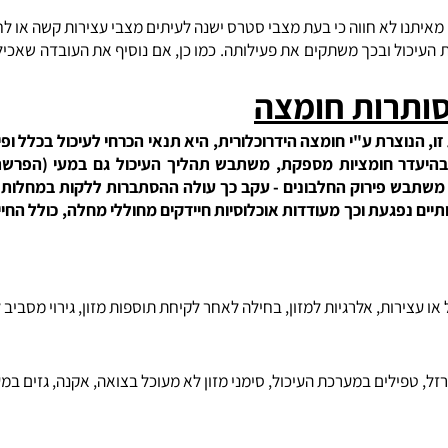
י מחלות. הסימפטומים לבעיה זו כוללים: נפיחות, כאבי בטן ותחושת מל
נו לא חווה כי בעת מצבי סטרס ישנה לעיתים מצבי עצירות קשה או לחיל
 ובכך משתקים את פעילותה. כמו כן, אם נוסיף את העובדה שאכילה ה
תרות חומצה
ה הינה 1.5 עד 2.5. חומציות זו, הנוצרת ע"י חומצה הידרוכלורית, היא תנאי הכרחי ל
היעדר חומציות מספקת, משתבש תהליך העיכול גם במעי (הפרשת 
תה חלק חשוב בפירוק חלבונים, הרי ברמת חומציות מעל 2.5 משתבש פירוק החלבונים - עקב כך עולה
ם נפגעת וכך מעודדות אוכלוסיות חיידקים מחוללי מחלה, כולל החייד
ת, אלרגיות למזון, בחילה לאחר לקיחת תוספות מזון, גירוי מסביב לפ