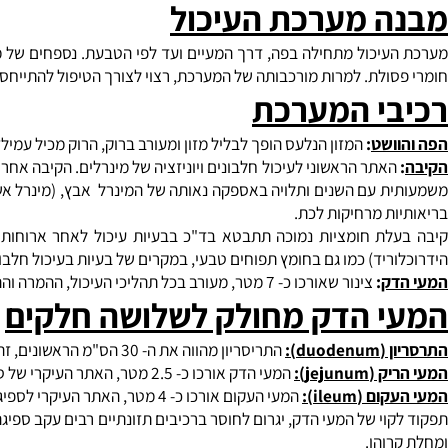
 מערכת העיכול
יכול מתחילה בפה, דרך המעיים ועד לפי הטבעת. נספחים של מערכת העיכ
ולת. למרות מורכבותה של המערכת, רצוי לצורך הטיפול להתייחס אליה 
י המערכת
ושט
:
המזון הנלעס הופך לבליל מזון ומעורב ברוק, הרוק מכיל עמילזות (
אתר הראשוני לעיכול חלבונים ויוניזציה של מינרלים. הקיבה אחראית ע
ת מרחיקות לכת.
ת חומציות נמוכה תתבטא בד"כ בבעיות עיכול לאחר ארוחות חלבוני
ריד) כמו גם בחומץ תפוחים טבעי, במקרים של בעיות בעיכול חלבונים.
ק
:
צינור שאורכו כ- 7 מטר, מעורב בכל תהליכי העיכול, ההמרה וההטמעה של המזון. המעי מפריש אנזימי עיכול ומקבל את הפרשות הלבלב, הכבד וכיס המרה.
 הדק מחולק לשלושה חלקים
 (
duodenum
):
התריסריון מהווה את ה- 30 הס"מ הראשונים, זהו אותו האתר אשר המקבל את הפרשות מיצי הלבלב וכיס המרה, המקום העיקרי לספיגת מינרלים.
ק (
jejunum
):
המעי הדק אורכו כ- 2.5 מטר, האתר העיקרי של ספיגת ויטמינים מסיסים במים (כגון: ויטמיני-B-קומפלקס וויטמין C), פחמימות (סוכרים) וחלבונים (חומצות אמינו).
ום (
ileum
):
המעי העקום אורכו כ- 4 מטר, האתר העיקרי לספיגת שומנים (חומצות שומן), ויטמינים המסיסים בשמן (כגון: ויטמיני A,D,K,E וקרוטנואידים), כולסטרול ומלחי מרה.