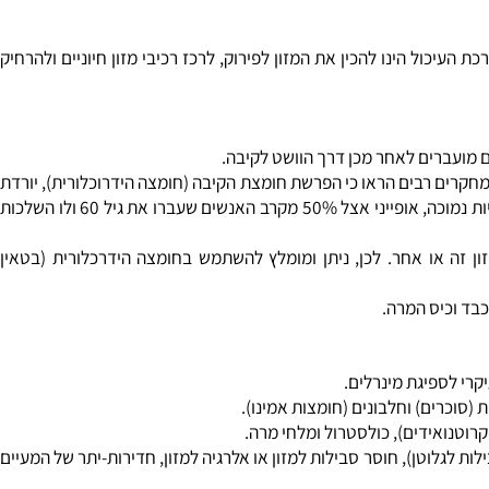
ול הינו להכין את המזון לפירוק, לרכז רכיבי מזון חיוניים ולהרחיק
מועברים לאחר מכן דרך הוושט לקיבה.
חקרים רבים הראו כי הפרשת חומצת הקיבה (חומצה הידרוכלורית), יורדת
משמעותית עם השנים ותלויה באספקה נאותה של המינרל אבץ, (מינרל אשר ספיגתו מהמזון יורדת בצורה חדה לאחר גיל 40). מצב זה הנקרא חומציות נמוכה, אופייני אצל 50% מקרב האנשים שעברו את גיל 60 ולו השלכות
ה או אחר. לכן, ניתן ומומלץ להשתמש בחומצה הידרכלורית (בטאין