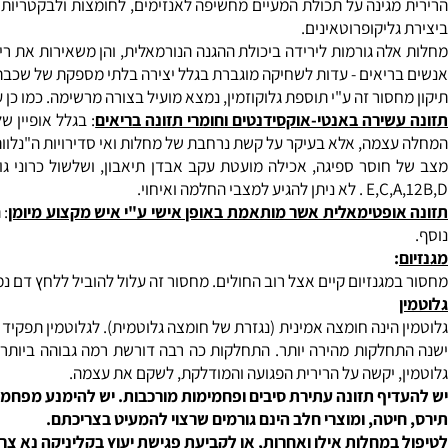
המחלה ומפחיתים התכווצויות וכאבים הנגרמים ע"י הלויקוטריאנים. ני
ומצות שומן מסוג אומגה-3 הם: דגי ים, זרעי פשתן, אגוזים ושקדים.
 מסוג אומגה-6 (חומצה גמה-לינולאית) הם: דג סלמון ושיבולת שועל (כמו כן מצוי גם בשמן נר הלילה ובורג').
וטאינים (חלבונים הקשורים לסוכר), חשיבות מכרעת לשלמות ולצמיגות ה
גינה על תכולת המעיים מחשיפה לאנזימים, לחומצות ולבקטריות. פגמים 
יקופרוטאינים.
יאים - עדות לשחיקה מוגברת בגלל יצירה בלתי מספקת של שכבת גליקופ
סור זה ע"י תוספת גלוקוזמין, נמצא מועיל בצורה מרשימה. כמו כן עליה
ירה באנטי-אוקסידנטים וחומרי תזונה בריאים
: בגלל אופיין של מחל
מה, אלא בעיקר על קשת נרחבת של מחלות ואי סדירויות ה"נלוות" למ
בי החלמה ואיחוי.
פטימאלית אשר מותאמת באופן אישי ע"י איש מקצוע מיומן
: תפריט
גנזיום קיים אצל רוב החולים. מחסור זה עלול להוביל ללחץ דם נמוך, ע