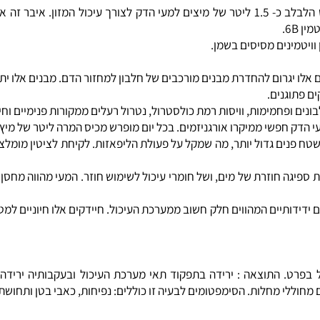
 הסימפטומים לתופעה זו יכולים להיות כגון: מחלת צליאק (חוסר סבילות 
הלבלב הינו איבר העיכול העיקרי. כל יום מפריש הלבלב כ- 1.5 ליטר של מיצים למעי הדק לצ
ינים מסיסים בשמן.
יגרום להחדרת מבנים מורכבים של חלבון למחזור הדם. מבנים אלו יתפסו 
גנים.
ימות, וויסות רמת כולסטרול, נטרול רעלים ממקורות פנימיים וחיצוניים
 יום מופרש מכיס המרה ליטר של מיץ מרה. 99% מכמות זו נספגת בחזרה. מיץ זה מכיל כמות גבוהה של לצי
ים גדול יותר, מה שמקל על פעולת הליפאזות. לקיחת לציטין מומלצת ל
עי הגס מתרחשת ספיגה חוזרת של מים, ושל חומרי עיכול לשימוש חוזר. המעי מהווה
4 סוגים של חיידקים ידידותיים המהווים חלק חשוב ממערכת העיכול. חיידקים אלו חיו
רט. התוצאה : ירידה בתפקוד תאי מערכת העיכול ובעקבותיה ירידה נ