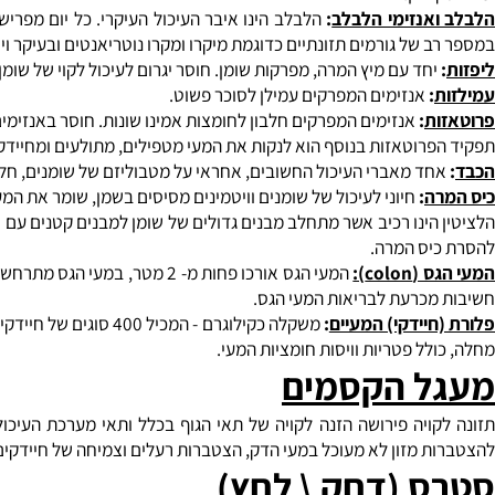
י של המעי הדק, יגרום לחוסר ברכיבים תזונתיים רבים עקב ספיגה לקויה.
והן.
אנזימי הלבלב
:
של גורמים תזונתיים כדוגמת מיקרו ומקרו נוטריאנטים ובעיקר ויטמין 6B.
חד עם מיץ המרה, מפרקות שומן. חוסר יגרום לעיכול לקוי של שומן וויטמ
:
אנזימים המפרקים עמילן לסוכר פשוט.
ת
:
אנזימים המפרקים חלבון לחומצות אמינו שונות. חוסר באנזימים אלו 
רוטאזות בנוסף הוא לנקות את המעי מטפילים, מתולעים ומחיידקים פתו
ד מאברי העיכול החשובים, אחראי על מטבוליזם של שומנים, חלבונים ופחמ
ה
:
חיוני לעיכול של שומנים וויטמינים מסיסים בשמן, שומר את המעי הדק חפשי ממיקרו אורגניזמים. בכל
הינו רכיב אשר מתחלב מבנים גדולים של שומן למבנים קטנים עם שטח פנ
ס המרה.
 (
colon
):
המעי הגס אורכו פחות מ- 2 מטר, במ
כרעת לבריאות המעי הגס.
יידקי) המעיים
:
משקלה כקילוגרם - המכיל 00
ל פטריות וויסות חומציות המעי.
 הקסמים
ויה פירושה הזנה לקויה של תאי הגוף בכלל ותאי מערכת העיכול בפ