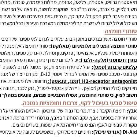
טריתיים חוזרים ונשנים, כלי דם בולטים בלחיים ובאף, מחסור בברזל, ט
הקשורות לתת חומציות
.
וויס, אסטמה, צליאק, אקזמה, מחלות כיס מרה, סוכרת, מחלות אוטואימוניות, הפטיטיס, לופוס (E
ין, כי צרבת, אינה בד"כ כפי שמקובל לחשוב, תוצאה של הפרשת יתר ש
עלול לגרום לשרשרת תהליכי מחלה במערכת העיכול ובכל המערכות האח
חומצה
צה אשר נצרכים באופן קבוע, עלולים לגרום לאי ספיגה של רכיבי מזון חי
מצה המכילים אלומיניום (מאלוקס):
סותרי חומצה אלו מנטרלים ביעיל
כולת שכלית, אלצהיימר, פרקינסון ומחלת לו-גריג). ספיגת האלומיניו
פחמני (אלקה-זלצר):
יכול לגרום לעודף נתרן, הפרת מאזן החומציות בכל
רבונט (טמס):
יעיל לסתירת חומציות, אך מסוגל לגרום לאפקט "ריבאו
פיגה של המינרל ברזל וויטמין B-12, ומקדם ייצור של אבני כליה.
H2-receptor ant
(זנטג, טגאמט):
תרופות אלו מעכבות את השפעת 
, כאבי ראש, הגדלת חזה אצל גברים (גניקומסטיה), אבדן שיער, בריחת סידן, סחרחורת, דיכאון, נדודי שינה ואימפוטנציה.
ין, כי סותרי החומצה, אפילו הטבעיים שבהם, פוגעים במהלך העיכול
בעי בעיכול לקוי, צרבות וחומציות נמוכה
.