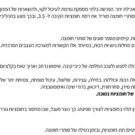
ת העיכול העליונה .
לת יתר. הפרשה בלתי מספקת גורמת לעיכול לקוי, ולהשארות של המזון
בקיבה מעבר לזמן המקובל. עקב כך, נוצרים גזים במערכת העיכול העליונה ונכנסת חומצת קיבה לוושט - שם היא גורמת לתחושת צריבה. שימוש בסותרי חומצה מוריד את רמת חומציות הקיבה ל- 3.5, ובכך פוגע בתהליכי
. קיימים מספר סוגים של סותרי חומצה.
מחלות ניווניות רבות, במיוחד אלו הקשורות למערכת העצבים המרכזית.
למנוע ולעכב החלמה של כיבי קיבה. שימוש נרחב וארוך טווח בקלציום
ות וכוללות: בחילה, עצירות, שלשול, עיכול מופחת, צמיחת יתר של
 חומציות נמוכה.