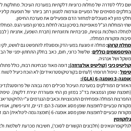
פרי הפפאיה):
אכילת פאפיה מסייעת לניקוי מערכת העיכול. האנזים פפ
ה-ורה
: מהצמח ניתן להכין משקה אלוה-ורה, אשר מסייע לשמירת ריריו
ין, כי יש להימנע מאלכוהול, קפה ועישון, להפחית סטרס וצריכת חלב
ת דלקתיות של מערכת העיכול.
D
סוימים של המעיים וגורמות למגוון רחב ביותר של תופעות קליניות. למ
ן לא מעוכלים למחזור הדם ומפעילים את מערכת החיסון.
ת הנ"ל מאופיינות בסיכון גבוה לחלות בסרטן המעי הגס. המחלה פוגעת בד"כ 
לכות גנטיות, סביבתיות ותזונתיות (חברת השפע), אתניות ( לבנים עם 
קורות המחלה.
והן
:
מחלה זו פוגעת במעי הדק ומסוגלת להתפשט גם לוושט, לקיבה, ל
מים כוללים
 אנרגיה.
יבי
(קוליטיס אולצרוזה):
דומה מאוד מבחינות רבות, כולל פתולוגית א
יפול תרופתי (לעתים בקורטיקוסטרואידים) לא הוכח כיעיל לטווח ארוך במחלות דל
):
GLA
המודלקים במערכת העיכול מכילים רמה גבוהה של פרוסטגלנדינים מעור