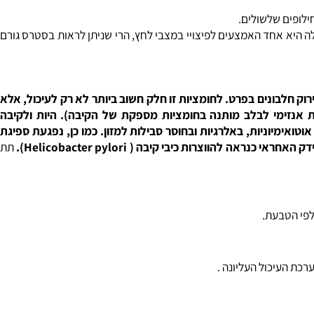
אות (סימפטומים הדומים (?!) לשמר קנדידה אלביקנס).
ופים שלשולים.
יא אחד האמצעים לפיצויי במצבי לחץ, הרי שניתן לראות בסטרס גורם
עיכול בכלל ופירוק חלבונים בפרט. לחומציות זו חלק חשוב ביותר לא רק לעיכול, אלא
אנזימי לבלב מותנה בחומציות מספקת של הקיבה). היות ולקיבה
 ההסתברות ללקות במחלות אוטואימיוניות, באלרגיות ובחוסר סבילות למזון. כמו כן, נפגעת ספיגת
ק האחראי כנראה להווצרות כיבי קיבה (
Helicobacter pylori
).
תת
י הטבעת.