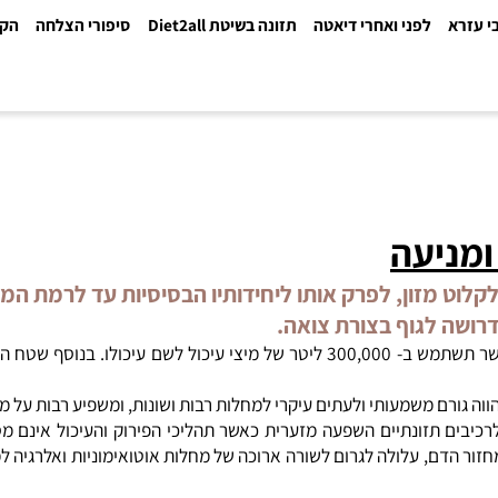
א
לפני ואחרי דיאטה
תזונה בשיטת Diet2all
סיפורי הצלחה
הקלינ
ניעה
מזון, לפרק אותו ליחידותיו הבסיסיות עד לרמת המולק
ה לגוף בצורת צואה.
במשך תקופת חיים, יעברו כ- 100 טון של חומרי מזון, במערכת העיכול, אשר תשתמש ב- 000
ה גורם משמעותי ולעתים עיקרי למחלות רבות ושונות, ומשפיע רבות על מצ
 תזונתיים השפעה מזערית כאשר תהליכי הפירוק והעיכול אינם מספקי
דם, עלולה לגרום לשורה ארוכה של מחלות אוטואימוניות ואלרגיה למזון.