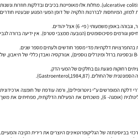
כול.
שם כללי לסדרה של מחלות כרוניות דלקתיות במערכת העיכול. מחולקות לשתי קטגוריות עיקריות: מחלת קרוהן ( crohn's desease) וקוליטיס כיבי ( ulcerative colitis). מחלות אלו מאופיינות בכיבים ובדלקות חוזרות ונשנות
מזון, המיוחסות לבררנות הלקויה של דופן המעי הפגוע שבעטיו חודרים
שמעותי ( פי- 6) אצל יהודים.
 וגורמים פסיכוסומטים (הנובעה ממצבי סטרס). אין ידיעה ברורה לגבי
התפרצויות דלקתיות מדי מספר חודשים ולעתים מספר שנים.
שלשול כרוני, חום, כאב בחלק התחתון-ימני של הבטן, עיכול לקוי, לעתים אנמיה (המחלה פוגעת באתר הספיגה של ויטמין B-12 ובספיגת ברזל ומינרלים נוספים), אנורקסיה ואבדן כללי של תיאבון, של
תים רחוקות פוגעת גם בחלקים של המעי הדק.
Gastroenterol,1984,87).
דלקת המופרשים ע"י ניוטרופילים), ורמה עודפת של חומצה ארכידונית
(חומצת שומן הנמצאת בד"כ במזון מן החי ומעוררת יצירת דלקות). טיפול במטבוליטים של חומצות שומן אלפא לינולנית (אומגה- 3) וחומצה גמא לינולנית (אומגה- 6), משכחים את הפעילות הדלקתית, מפחיתים את משך