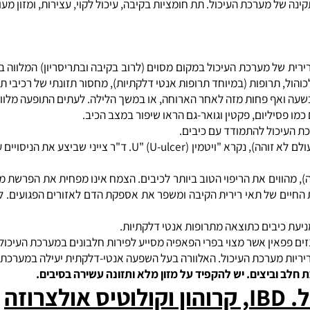
זה נקרא אנהידרזה פחמני, אשר תלוי במינרל אבץ לצורך תפקודו. האבץ ת
 חלילה.
ידקים הידידותיים, חיוניים במצב של עיכול לקוי, דלקת בקיבה (גסטריטי
ל מערכת העיכול. תת חומציות בקיבה, עיכול לקוי, עצירות, ומזון מעובד -
של מערכת העיכול במקום מסוים (לרוב בקיבה ובתריסריון) המלווה בד
תרופות (במיוחד תרופות אנטי דלקתיות), מחסור תזונתי של רכיבי תזונה
ף פחות מזה לאחר הארוחה, או במשך הלילה. לעתים התופעה מלווה בכא
סיליום, פקטין וגואר-גם הראו שיפור במצב הכיב.
וים את הריפוי הטוב ביותר לכיבים. הצמח אינו מפחית את הפרשת מיצי 
ם של תאי רירית הקיבה ומשפר את אספקת הדם לאזורים הפגועים. ליקו
 כיבים כתוצאה מתרופות אנטי דלקתיות.