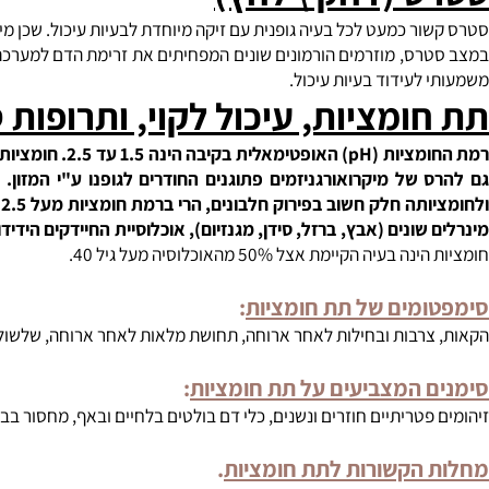
 מזון לא מעוכל במעי הדק, הצטברות רעלים וצמיחה של חיידקים מחולל
 (דחק \ לחץ)
ר כמעט לכל בעיה גופנית עם זיקה מיוחדת לבעיות עיכול. שכן מי מאית
ס, מוזרמים הורמונים שונים המפחיתים את זרימת הדם למערכת העיכול
לעידוד בעיות עיכול.
ומציות, עיכול לקוי, ותרופות סו
ציות (
pH
) האופטימאלית בקיב
 של מיקרואורגניזמים פתוגנים החודרים לגופנו ע"י המזון. ב
ולחומציו
שונים (אבץ, ברזל, סידן, מגנזיום), אוכלוסיית החיידקים הידידותיי
יה הקיימת אצל 50% מהאוכלוסיה מעל גיל 40.
מים של תת חומציות
:
רבות ובחילות לאחר ארוחה, תחושת מלאות לאחר ארוחה, שלשול או עצירו
 המצביעים על תת חומציות
: