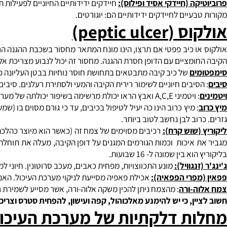
צת הקיבה נוצרת מריכוז גבוה של יוני מימן. האנזים האחראי על ריכוז 
ידה בספיגת אבץ. עקב המחסור באבץ, נגרמת ירידה ברמת האנזים וחוזר
בעיים לאבץ הם: מוצרי חיטה מלאה, עופות, בשרים וביצים.
נזימי עיכול):
חיוניים לעיכול תקין, משפיעים לטובה על אוכלוסיית החי
ה (חיידקי אסיד ופילוס):
חיידקים ידידותיים החיוניים לפעילות תקינה ש
עיים לחיידקים ידידותיים הם: יוגורטים.
וס (
peptic ulcer
)
ו כיב פפטי אם תרצו, הינו מונח המתאר מחסור בשכבת ההגנה הרירית 
ומציים עם הדופן חסרת ההגנה. מחסור זה יכול לנבוע מצריכת אלכוהול, 
ים
של כיב קיבה מתבטאים בתחושת חוסר נוחיות בבטן העליונה כשעה וא
סיבים חיוניים לשימור רירית הקיבה והמעי ולסתירת רעלנים. סיבים כמו פ
: ויטמיני A,C,E ואבץ הראו יכולת מרשימה בשיפור יכולתה של מערכת העיכול להתמודד עם כיבים.
וב לבן נחשב לטוב ביותר.
(שוש קרח):
רכיבים מסוימים של צמח זה (כאשר הוא מיוצר כהלכה), מהו
 איכות וכמות הגורמים המגנים על דופן הקיבה, מעלה את תוחלת החיי
 בין שמונה ל- 16 שבועות.
נגוויל):
מונע התכווצויות, מפחית כאבים, מעכב סרוטונין. חיוני למניעת