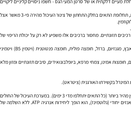
 בביוסינתזה של הגליקופרוטאינים היוצרים את רירית הקיבה והמעיים.
עיים דלקתית או של סרטן המעי הגס - חשפו ניסויים קליניים ליקויים
מחלות אלה גורמות לירידה ביכולת ההגנה הנורמאלית, והן משאירות את רירית המעיים חשופה לדלקות. אצל אנשים הלוקים במחלות מעיים דלקתיות, תחלופת התאים בחלק התחתון של צינור העיכול מהירה פי-3 מאשר אצל
מין.
בים תזונתיים. מחסור ברכיבים אלו משפיע לא רק על יכולת הריפוי של
מצב של חוסר ספיגה, אכילה מועטת עקב אבדן תיאבון, ושלשול כרוני גורמים לחסרים אלו. בין הרכיבים הידועים בחסרונם אצל החולים נמנים: אבץ, מגנזיום, ברזל, חומצה פולית, חומצה פנטוטנית (ויטמין B5) ויטמיני
 חומצות אמינו, צמחי מרפא, ביופלבונואידים, סיבים תזונתיים ומזון מלא
מינרל בקשירתו האורגנית (ציטראט).