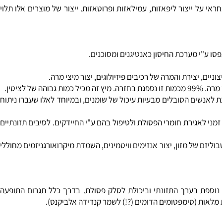
לגלוטן), חוסר סבילות למזון או אלרגיה למזון, חדירות-יתר של המעיים
ורך עיכול המזון. איבר זה אחראי על ייצור ליפאזות, עמילאזות ופרוטאזות. ייצור של מוצרים אלו תלוי
ע"י מערכת החיסון כאנטיגנים ומסוכנים.
, יצירת והמרה של רכיבים פיזיולוגים, יצור מיצי מרה.
טין.
אנשים הסובלים מבעיות עיכול של שומנים, ובמיוחד לאלו שעברו ניתוח
 מחסן זמני לאגירת חומרי הפסולת ולטיפול בהם ע"י החיידקים. לסיבים תזונתיים
ניים למטבוליזם של מזון, יצור אנזימים וויטמינים, השמדת מיקרואורגניזמים מחוללי
וספת בערך התזונתי וביכולת לסלק פסולת. בדרך כלל תגרום התופעה