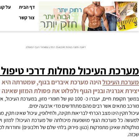
דף הבית
על קובי עזר
צור קשר
דיאטה ותזונה בשיטת Diet2All: המדע שמאחורי הגוף המושלם.
ת העיכול מחלות דרכי טיפול ומ
העיכול
הינה מערכת איברים בגוף, שמטרתה היא לקלוט 
נרגיה ובניין הגוף ולפלוט את פסולת המזון שאינה דרוש
אים אשר רבים מהם מתחדשים מדי ארבעה ימים.
ן הינו מצב הכרחי לבריאות תקינה, ולחילופין, עיכול שאינו תקין, מהוו
 מערכות הגוף מושפעות מיכולתה של מערכת העיכול! למזון ולרכיבים
שאינן מתפרקות (כגון: פירוק בלתי שלם של חלבונים) וחודרות למחזור ה