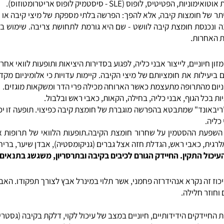
פילים במערכת העיכול, סימני מזון לא מעוכל בצואה, אקנה, גזים במערכ
SL - סיסטמיק לופוס אריטרומטוזוס).
ל חומצות קיבה, אלא להפך: הפרשה בלתי מספקת של מיצי קיבה או אכי
רות.
וניים, לייצור אבני כליה, לפגוע בסדירות היציאות ותופעות לוואי אחרות
ות את חומציותם של מיצי הקיבה. קיימות עדויות כי אלומיניום מקדם 
ם מהתרופה מתעצמת כאשר הארוחה מכילה פרי הדר ומשקאות מוגזים.
 הגוף, אבני כליה, בחילה, הקאות, כאבי ראש ובלבול.
נד" שמתבטא בהפרשה מוגברת של חומצת קיבה כפיצוי. תופעה זו יכולה 
ההסטמין על שחרור חומצת הקיבה.תופעות הלוואי של תרופות אלו רב
 התקין. החיידק הגורם לכיבים בקיבה ובתרסריון, משגשג בתנאים של