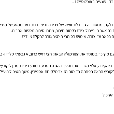
לוי בחומציות לצורך ספיגתו. כך נוצר מעגל, שבו מחסור בחומציות גורר
ס) תת-חומציות, ובזמן נטילה של סותרי חומצה.
 פוגעים באוכלוסייה זו
.
לקת. מחסור זה גורם לתחושה של צריבה ודימום כתוצאה ממגע של מיצי
 אשר חיוניים ליצירת רקמות חיבור, מתח וסיבות נוספות אחרות.
ב עז וצורב. שימוש בסותרי חומצה גורם להקלה מיידית.
: מיץ כרוב הינו כה יעיל לטיפול בכיבים, עד כי גורם מסוים בו (שמעולם לא זוהה), נקרא "ויטמין U" (U-ulcer). ד"ר צייני שביצע את הניסויים עם מיץ כרוב מוסר את הפורמולה הבאה: חצי ראש כרוב, 4 גבעולי סלרי ו- 2
הקיבה, אלא מגביר את תהליך ההגנה הטבעי המונע כיבים. מתן ליקוריץ
ריץ הראה הפחתה בדימום הנוצר מלקיחת אספירין. משך הטיפול היעיל