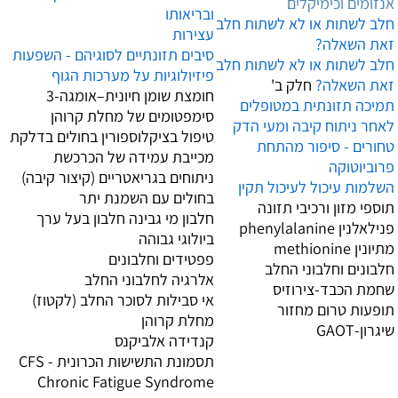
אנזומים וכימיקלים
ובריאותו
חלב לשתות או לא לשתות חלב
עצירות
זאת השאלה?
סיבים תזונתיים לסוגיהם - השפעות
חלב לשתות או לא לשתות חלב
פיזיולוגיות על מערכות הגוף
זאת השאלה?
חלק ב'
חומצת שומן חיונית–אומגה-3
תמיכה תזונתית במטופלים
סימפטומים של מחלת קרוהן
לאחר ניתוח קיבה ומעי הדק
טיפול בציקלוספורין בחולים בדלקת
טחורים - סיפור מהתחת
מכייבת עמידה של הכרכשת
פרוביוטוקה
ניתוחים בגריאטריים (קיצור קיבה)
השלמות עיכול לעיכול תקין
בחולים עם השמנת יתר
תוספי מזון ורכיבי תזונה
חלבון מי גבינה חלבון בעל ערך
פנילאלנין phenylalanine
ביולוגי גבוהה
מתיונין methionine
פפטידים וחלבונים
חלבונים וחלבוני החלב
אלרגיה לחלבוני החלב
שחמת הכבד-צירוזיס
אי סבילות לסוכר החלב (לקטוז)
תופעות טרום מחזור
מחלת קרוהן
שיגרון
-GAOT
קנדידה אלביקנס
תסמונת התשישות הכרונית CFS -
Chronic Fatigue Syndrome