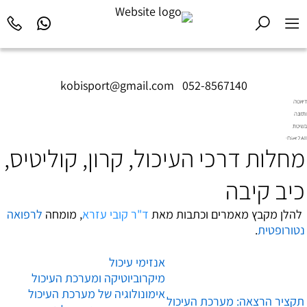
kobisport@gmail.com
|
052-8567140
דיאטה
ותזונה
בשיטת
Diet2All:
מחלות דרכי העיכול, קרון, קוליטיס,
המדע
שמאחורי
הגוף
כיב קיבה
המושלם.
להלן מקבץ מאמרים וכתבות מאת
ד"ר קובי עזרא
, מומחה
לרפואה
נטורופטית
.
אנזימי עיכול
מיקרוביוטיקה ומערכת העיכול
אימונולוגיה של מערכת העיכול
תקציר הרצאה: מערכת העיכול