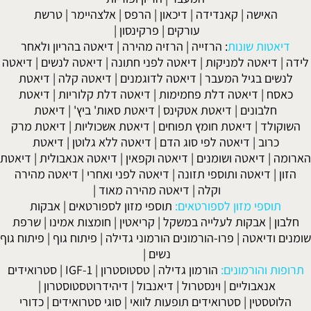
האישה
|
קאנדידה
|
דיכאון
|
הרפס
|
אלצהיימר
|
טרשת
עורקים
|
פרקינסון
|
דיאטות שונות
:
הרזייה
|
הרזיה מהירה
|
דיאטה בהריון ולאחר
לידה
|
דיאטה למניקות
|
דיאטה לפני חתונה
|
דיאטה לנשים
|
דיאטה
לנשים בגיל המעבר
|
דיאטה לדוגמנים
|
דיאטה קלה
|
דיאטת
כאסח
|
דיאטה דלת פחמימות
|
דיאטה דלת קלוריות
|
דיאטת
חלבונים
|
דיאטת אטקינס
|
דיאטת סאות' ביץ'
|
דיאטת
השוקולד
|
דיאטת חומץ תפוחים
|
דיאטת אשכוליות
|
דיאטת מרק
כרוב
|
דיאטה לפי סוג הדם
|
דיאטה ללא גלוטן
|
דיאטת
הארומה
|
דיאטה ושומנים
|
דיאטה וקפאין
|
דיאטה אנאבולית
|
דיאטת
הזון
|
דיאטה ותוספי תזונה
|
דיאטה לפני ואחרי
|
דיאטה מהירה
וקלה
|
דיאטה מהירה מאוד
|
תוספי מזון לספורטאים:
תוספי מזון לספורטאים
|
אבקות
חלבון
|
אבקות לעלייה במשקל
|
קריאטין
|
חומצות אמינו
|
שרפת
שומנים ודיאטה
|
פרו-הורמונים הורמוני גדילה
|
פיתוח גוף
|
פיתוח גוף
נשים
|
תרופות והורמונים:
הורמון גדילה
|
טסטוסטרון
|
IGF-1
|
סטרואידים
אנאבוליים
|
וינסטרול
|
דיאנבול
|
דיהידרוטסטוסטרון
|
הלוטסטין
|
סטרואידים תופעות לוואי
|
סוגי סטרואידים
|
כדורי