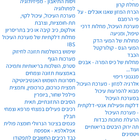
ויסות התיאבון - מפיזיולוגיה
מחלת קרון
לפתולוגיה
הכרת המזון שאנו אוכלים - על
מערכת העיכול, עיכול לקוי,
פי הרמבם
תת-חומציות, וצרבת
מערכת העיכול, מחלות דרכי
אולקוס, כיב קיבה או כיב בתריסריון
טיפול, ומניעה
מחלות דלקתיות של מערכת העיכול
מחולות של המעי הדק
IBS
המעי הגס - קולורקטל
שימוש בהשלמות תזונה לחיזוק
הכבד
מערכות הגוף
מחלות של כיס המרה - אבנים
סטרס, השלכות בריאותיות ותמיכה
ועוד...
באמצעות תזונה וצמחים
מנגנוני ריפוי
חסרונות השמוש האנטיביוטיקה
אלרגיה למזון - מערכת העיכול
תמצית כורכום, כורכומין, ותמצית
מבוא להפרעות עיכול
פילפל שחור, ביופרין
במערכת העיכול
הסיבים התזונתיים, תאית
דלקות ופעילות אנטי-דלקתית
רכיבים פעילים במצחי מרפא וצמחי
- מערכת העיכול
תבלין
הרעלת מתכות כבדות
פגמים בצינור הנרוולי חומצה פולית
תה ירוק היבטים בריאותיים
אפלאלפא - אספסת
ויטמינים
כבד רכיבים החשובים לתפקודו