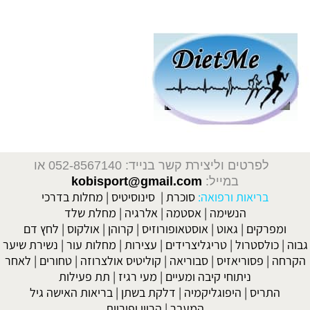
מחלות דרכי ה
מחלות דרכי העיכול, קרון, קוליטיס אולצרוזה, כיב קיבה, מעי דק, תסמונת המעי הרגיש, אולקוס, כיב קיבה, כיב בתריסריון, תיאבון
לפרטים וליצירת קשר בנייד: 052-8567140
או
במייל:
kobisport@gmail.com
בריאות ורפואה:
סוכרת
|
סינוסיטיס
|
מחלות בדרכי
הנשימה
|
אסטמה
|
אלרגיה
|
מחלת שלד
ומפרקים
|
גאוט
|
אוסטאופורוזיס
|
קרוהן
|
אולקוס
|
לחץ דם
גבוה
|
כולסטרול
|
טריגליצרידים
|
עצירות
|
מחלות עור
|
נשירת שיער
הקרחה
|
פסוריאזיס
|
סבוריאה
|
קוליטיס אולצרוזה
|
טחורים
|
לאחר
ניתוחי קיבה ומעיים
| מעי רגיז |
תת פעילות
התריס
|
היפוגליקמיה
|
דלקת בשתן
|
בריאות האישה גיל
המעבר
|
הריון ופוריות