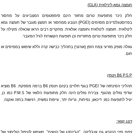
חומצה גמא-לינילאית (
GLA
)
חלק ניכר מתופעות טרום מחזור הינם סימפטומים המצביעים על מחסור
ב
פרוסטגלנדינים
מסוימים (
PGEI
) הנובע ממחסור או חמצון מוגבר של
חומצה גמא
לינולאית
. חומצה לינולאית וחומצה אולאית. מחקרים רבים הראו שכאלה מקילה על
חלק ניכר מתופעות טרום מחזוריות וכן תופעות הקשורות לגיל המעבר.
גאלה מופק מזרעי צמח הזפן (אורגני) בתהליך כבישה קרה וללא שימוש בממיסים או
חום.
ויטמין B6 P.5.P
תהליכי הסינתזה של
PGEI
בגוף תלויים בקיום
ויטמין
B6
ברמה מספקת.
B6
מוציא
עודפי נוזלים מהגוף. צבירת נוזלים הינה חלק מתופעות הלוואי של
P.M.S
כמו כן,
יעיל לתופעות כמו: דיכאון, נפיחות, גריות יתר, עייפות נפשית, רגישות בחזה ואקנה.
דונג קוואי:
צמח סיני הנקרא גם
אנג'ליקה
"הג'ינסנג של הנשים", משמש לטיפול הוליסטי של