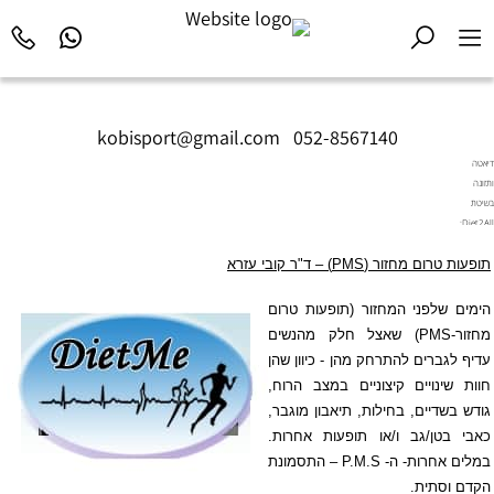
kobisport@gmail.com
|
052-8567140
דיאטה
ותזונה
בשיטת
Diet2All:
המדע
תופעות טרום מחזור (
PMS
) – ד"ר קובי עזרא
שמאחורי
הגוף
המושלם.
הימים שלפני המחזור (תופעות טרום
מחזור-PMS) שאצל חלק מהנשים
עדיף לגברים להתרחק מהן - כיוון שהן
חוות שינויים קיצוניים במצב הרוח,
גודש בשדיים, בחילות, תיאבון מוגבר,
כאבי בטן/גב ו/או תופעות אחרות.
במלים אחרות- ה-
P.M.S
– התסמונת
הקדם וסתית.