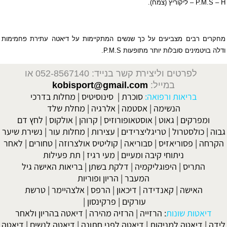
H
–
P.M.S
– ליקוריץ (צמח).
מחקרים רבים מצביעים על כך שנשים המתקיימות על דיאטה עתירת פחמימות
ודלה בויטמינים סובלות יותר מתופעות
P.M.S
.
לפרטים וליצירת קשר בנייד: 052-8567140
או
במייל:
kobisport@gmail.com
בריאות ורפואה:
סוכרת
|
סינוסיטיס
|
מחלות בדרכי
הנשימה
|
אסטמה
|
אלרגיה
|
מחלת שלד
ומפרקים
|
גאוט
|
אוסטאופורוזיס
|
קרוהן
|
אולקוס
|
לחץ דם
גבוה
|
כולסטרול
|
טריגליצרידים
|
עצירות
|
מחלות עור
|
נשירת שיער
הקרחה
|
פסוריאזיס
|
סבוריאה
|
קוליטיס אולצרוזה
|
טחורים
|
לאחר
ניתוחי קיבה ומעיים
| מעי רגיז |
תת פעילות
התריס
|
היפוגליקמיה
|
דלקת בשתן
|
בריאות האישה גיל
המעבר
|
הריון ופוריות
האישה
|
קאנדידה
|
דיכאון
|
הרפס
|
אלצהיימר
|
טרשת
עורקים
|
פרקינסון
|
דיאטות שונות
:
הרזייה
|
הרזיה מהירה
|
דיאטה בהריון ולאחר
לידה
|
דיאטה למניקות
|
דיאטה לפני חתונה
|
דיאטה לנשים
|
דיאטה