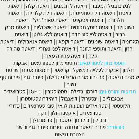
לנשים בגיל המעבר
|
דיאטה לדוגמנים
|
דיאטה קלה
|
דיאטת
כאסח
|
דיאטה דלת פחמימות
|
דיאטה דלת קלוריות
|
דיאטת
חלבונים
|
דיאטת אטקינס
|
דיאטת סאות' ביץ'
|
דיאטת
השוקולד
|
דיאטת חומץ תפוחים
|
דיאטת אשכוליות
|
דיאטת מרק
כרוב
|
דיאטה לפי סוג הדם
|
דיאטה ללא גלוטן
|
דיאטת
הארומה
|
דיאטה ושומנים
|
דיאטה וקפאין
|
דיאטה אנאבולית
|
דיאטת
הזון
|
דיאטה ותוספי תזונה
|
דיאטה לפני ואחרי
|
דיאטה מהירה
וקלה
|
דיאטה מהירה מאוד
|
תוספי מזון לספורטאים:
תוספי מזון לספורטאים
|
אבקות
חלבון
|
אבקות לעלייה במשקל
|
קריאטין
|
חומצות אמינו
|
שרפת
שומנים ודיאטה
|
פרו-הורמונים הורמוני גדילה
|
פיתוח גוף
|
פיתוח גוף
נשים
|
תרופות והורמונים:
הורמון גדילה
|
טסטוסטרון
|
IGF-1
|
סטרואידים
אנאבוליים
|
וינסטרול
|
דיאנבול
|
דיהידרוטסטוסטרון
|
הלוטסטין
|
סטרואידים תופעות לוואי
|
סוגי סטרואידים
|
כדורי
סטרואידים
|
אוקסנדרולון
|
דקה
דורבולין
|
בולדנון
|
מסטרון
|
פרימובולן
|
פורומים:
פורום דיאטה ותזונה
|
פורום פיתוח גוף וכושר
הצהרת נגישות