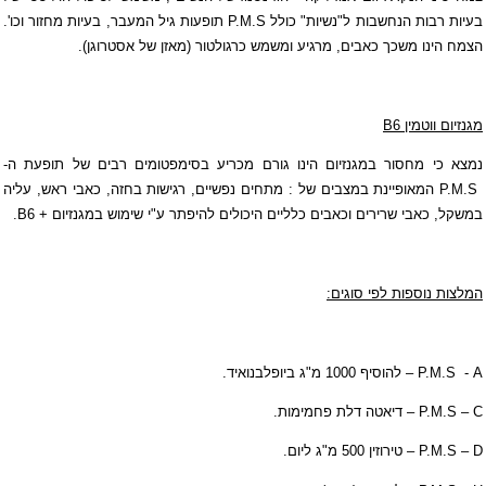
בעיות רבות הנחשבות ל"נשיות" כולל
P.M.S
תופעות גיל המעבר, בעיות מחזור וכו'.
הצמח הינו משכך כאבים, מרגיע ומשמש כרגולטור (מאזן של
אסטרוגן
).
מגנזיום ווטמין
B6
נמצא כי מחסור ב
מגנזיום
הינו גורם מכריע בסימפטומים רבים של תופעת ה-
P.M.S
המאופיינת במצבים של : מתחים נפשיים, רגישות בחזה, כאבי ראש, עליה
במשקל, כאבי שרירים וכאבים כלליים היכולים להיפתר ע"י שימוש במגנזיום +
B6
.
המלצות נוספות לפי סוגים:
A
-
P.M.S
– להוסיף 1000 מ"ג ביופלבנואיד.
C
–
P.M.S
– דיאטה דלת פחמימות.
D
–
P.M.S
– טירוזין 500 מ"ג ליום.