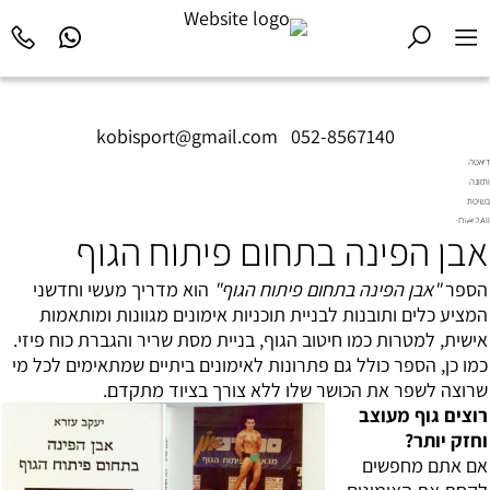
kobisport@gmail.com
|
052-8567140
דיאטה
ותזונה
בשיטת
Diet2All:
אבן הפינה בתחום פיתוח הגוף
המדע
שמאחורי
הגוף
הספר
"אבן הפינה בתחום פיתוח הגוף"
הוא מדריך מעשי וחדשני
המושלם.
המציע כלים ותובנות לבניית תוכניות אימונים מגוונות ומותאמות
אישית, למטרות כמו חיטוב הגוף, בניית מסת שריר והגברת כוח פיזי.
כמו כן, הספר כולל גם פתרונות לאימונים ביתיים שמתאימים לכל מי
שרוצה לשפר את הכושר שלו ללא צורך בציוד מתקדם.
רוצים גוף מעוצב
וחזק יותר?
אם אתם מחפשים