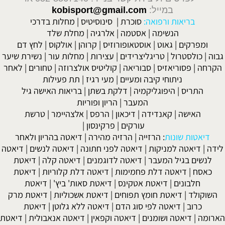
במייל:
kobisport@gmail.com
בריאות ורפואה:
סוכרת
|
סינוסיטיס
|
מחלות בדרכי
הנשימה
|
אסטמה
|
אלרגיה
|
מחלת שלד
ומפרקים
|
גאוט
|
אוסטאופורוזיס
|
קרוהן
|
אולקוס
|
לחץ דם
גבוה
|
כולסטרול
|
טריגליצרידים
|
עצירות
|
מחלות עור
|
נשירת שיער
הקרחה
|
פסוריאזיס
|
סבוריאה
|
קוליטיס אולצרוזה
|
טחורים
|
לאחר
ניתוחי קיבה ומעיים
| מעי רגיז |
תת פעילות
התריס
|
היפוגליקמיה
|
דלקת בשתן
|
בריאות האישה גיל
המעבר
|
הריון ופוריות
האישה
|
קאנדידה
|
דיכאון
|
הרפס
|
אלצהיימר
|
טרשת
עורקים
|
פרקינסון
|
דיאטות שונות
:
הרזייה
|
הרזיה מהירה
|
דיאטה בהריון ולאחר
לידה
|
דיאטה למניקות
|
דיאטה לפני חתונה
|
דיאטה לנשים
|
דיאטה
לנשים בגיל המעבר
|
דיאטה לדוגמנים
|
דיאטה קלה
|
דיאטת
כאסח
|
דיאטה דלת פחמימות
|
דיאטה דלת קלוריות
|
דיאטת
חלבונים
|
דיאטת אטקינס
|
דיאטת סאות' ביץ'
|
דיאטת
השוקולד
|
דיאטת חומץ תפוחים
|
דיאטת אשכוליות
|
דיאטת מרק
כרוב
|
דיאטה לפי סוג הדם
|
דיאטה ללא גלוטן
|
דיאטת
הארומה
|
דיאטה ושומנים
|
דיאטה וקפאין
|
דיאטה אנאבולית
|
דיאטת