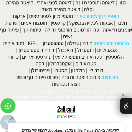
הזון
|
דיאטה ותוספי תזונה
|
דיאטה לפני ואחרי
|
דיאטה מהירה
וקלה
|
דיאטה מהירה מאוד
|
תוספי מזון לספורטאים:
תוספי מזון לספורטאים
|
אבקות
חלבון
|
אבקות לעלייה במשקל
|
קריאטין
|
חומצות אמינו
|
שרפת
שומנים ודיאטה
|
פרו-הורמונים הורמוני גדילה
|
פיתוח גוף
|
פיתוח גוף
נשים
|
תרופות והורמונים:
הורמון גדילה
|
טסטוסטרון
|
IGF-1
|
סטרואידים
אנאבוליים
|
וינסטרול
|
דיאנבול
|
דיהידרוטסטוסטרון
|
הלוטסטין
|
סטרואידים תופעות לוואי
|
סוגי סטרואידים
|
כדורי
סטרואידים
|
אוקסנדרולון
|
דקה
דורבולין
|
בולדנון
|
מסטרון
|
פרימובולן
|
פורומים:
פורום דיאטה ותזונה
|
פורום פיתוח גוף וכושר
הצהרת נגישות
המידע אינו המלצה או התוויה לטיפול רפואי. בכל מקרה של בעיה
✕
רפואית יש להיוועץ ברופא המטפל. © כל הזכויות שמורות.
בניית אתרים
לידיעתך, באתרנו נעשה שימוש בקבצי Cookies, לרבות של צדדים