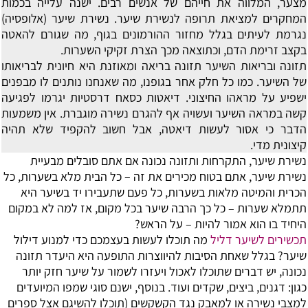
מצער, המלווה את חייהם של אנשים רבים. ישנה עלייה בכמות
המחקרים למציאת תרופה לנשירת שיער. נשירת שיער (אלופסיה)
נגרמת לעיתים בגלל מחזור ההורמונים בגוף, מה שגורם להאטה
בקצב זרימת הדם, וכתוצאה מכך הצרת זקיקי השערות.
תזונה ובריאות השיער
תזונה בריאה ומאוזנת היא חיונית לבריאותו
של השיער. כמו כל חלק אחר בגופנו, מה שאנחנו נותנים לו מבפנים
ישפיע על מראהו החיצוני. דיאטות כסאח דרסטיות יגרמו לפגיעה
קשה במראה השיער ועשויה אף להגרם נשירה מוגברת. אין משמעות
הדבר כי אסור לעשות דיאטה, אבל חשוב להקפיד שלא תהיה
קיצונית מדי.
נשירת שיער, התקרחות ותזונה נכונה
אם אתם סובלים מבעיית
נשירת שיער, אתם בטוח מכירים את זה – כל הבית מלא בשערות, כל
הכרית והמיטה מלאות בשערות, כל פעם שתעבירו יד בשיער היא
תתמלא שערות – כל כך הרבה שיער בכל מקום, אז למה לא במקום
היחיד בו הוא אמור להיות – על הראש?
תכשירים לשיער דליל
מה תוכלו לעשות בעצמכם כדי למנוע דילול
שיער? בגלל שאחת הסיבות להיווצרות התופעה היא היעדר תזונה
נכונה, יש דברים שתוכלו לאכול ויעזרו לשמור על שיער חזק יותר
כגון: דגנים, ביצים, שקדים ועוד. בנוסף, ישנם סוגי שמפו המיועדים
למצבי נשירה או למאבק נגד הקשקשים (תוכלו להשיגם אצל ספרים