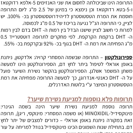
התרופה הינו שביכולתה לחסום את שני האנזימים 5-אלפא רדוקטאז
ו-5-בטא רדוקטאז וכן נימצא כי במינון של 2.5 מ"ג ליום התרופה
חוסמת את המרת הטסטוסטרון לדיהידרוטסטוסטרון בכ- 100%. יש
לציין, כי התרופה הנ"ל נגיעה בריכוז של 0.5 מ"ג לכמוסה.
למרות כי חשוב לציין שישנו הבדל בין רמות ה-
DHT
בדם לבין רמות
ה-
DHT
ברקמת הקרקפת. לפי מחקרים לתרופה דוטסטרייד 0.5
מ"ג הפחיתה את רמת ה-
DHT
בגוף בכ- 92% ובקרקפת בכ- 55%.
ספירונולקטון
– התרופה שבשמה המסחרי קרויה: אלדקטון, ניתנת
באופן אוראלי לטיפול ביתר לחץ דם, הספירונולקטון הינו למעשה
משתן המשמר אשלגן. הספירונולקטון בהקשר נשירת השיער פועל
על ה-
DHT
כאנטי-אנדרוגן, כך למעשה התרופה מפחיתה את רמת
הטסטוסטרון המיוצר ע"י בלוטות האדרנלים.
תרופות פלא נוספות למניעת נשירת שיער?
תרופה נוספת למניעת נשירת שיער הינה בשמה הגינרי:
מינוקסידיל-
MINOXIDIL
(או משמה המסחרי: מינוקסי, ריגן), תרופה
זאת במקורה ניתנת באופן אוראלי – כדורים למצבים של יתר לחץ
דם. בתחילת שנות השמונים הכינו מינוקסידיל בנוזל למריחה על עור