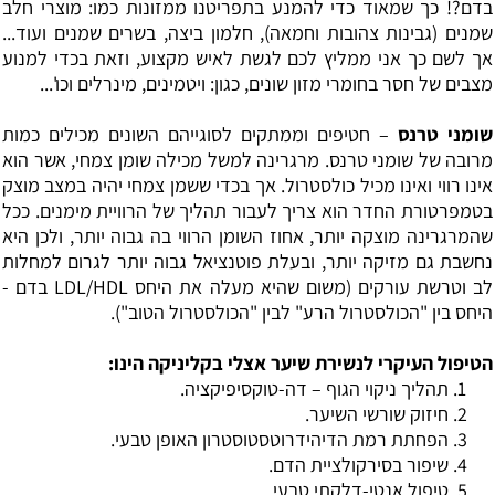
בדם?! כך שמאוד כדי להמנע בתפריטנו ממזונות כמו: מוצרי חלב
שמנים (גבינות צהובות וחמאה), חלמון ביצה, בשרים שמנים ועוד...
אך לשם כך אני ממליץ לכם לגשת לאיש מקצוע, וזאת בכדי למנוע
מצבים של חסר בחומרי מזון שונים, כגון: ויטמינים, מינרלים וכו'...
שומני טרנס
– חטיפים וממתקים לסוגייהם השונים מכילים כמות
מרובה של שומני טרנס. מרגרינה למשל מכילה שומן צמחי, אשר הוא
אינו רווי ואינו מכיל כולסטרול. אך בכדי ששמן צמחי יהיה במצב מוצק
בטמפרטורת החדר הוא צריך לעבור תהליך של הרוויית מימנים. ככל
שהמרגרינה מוצקה יותר, אחוז השומן הרווי בה גבוה יותר, ולכן היא
נחשבת גם מזיקה יותר, ובעלת פוטנציאל גבוה יותר לגרום למחלות
לב וטרשת עורקים (משום שהיא מעלה את היחס
LDL/HDL
בדם -
היחס בין "הכולסטרול הרע" לבין "הכולסטרול הטוב").
הטיפול העיקרי לנשירת שיער אצלי בקליניקה הינו:
תהליך ניקוי הגוף – דה-טוקסיפיקציה.
חיזוק שורשי השיער.
הפחתת רמת הדיהידרוטסטוסטרון האופן טבעי.
שיפור בסירקולציית הדם.
טיפול אנטי-דלקתי טבעי.