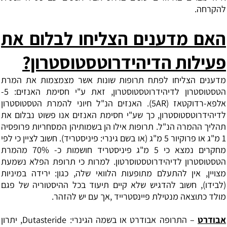
להקרחה.
האם מדענים הצליחו לבלום את
פעילות הדיהידרוטסטוסטרון?
מדענים הצליחו לפתח תרופות שונות אשר מצמצמות את המרת
הטסטוסטרון לדיהידרוטסטוסטרון, זאת ע"י חסימת האנזים: 5-
אלפא-רדוקטאז (
5AR
). האנזים הנ"ל חיוני להמרת הטסטוסטרון
לדיהידרוטסטוסטרון, כך שע"י חסימת האנזים אנו פשוט נבלום את
תהליך ההמרה הנ"ל. תרופות אילו הן בשמותיהן המסחריות פרופסיה
1 מ"ג או פרוקיור 5 מ"ג (או בשם גינרי: פיניסטריד). חשוב לציין כי לפי
מחקרים נמצא כי 5 מ"ג פיניסטריד חושמות כ- 70% מהמרת
הטסטוסטרון לדיהידרוטסטוסרטון. למרות כי תרופת הפלא נשמעת
מצויין, אין להתעלם מתופעות הלוואי שלה, כגון: ירידה במיניות
(לבידו),
חשוב להדגיש שלא קיים תיעוד בכל ההיסטוריה של פגם
מולד כתוצאה מנטילת
פיינסטרייד ,אך עם יש להזהר.
אבודרט
– התרופה אבודרט או בשמה הגינרי:
Dutasteride
, יתרון