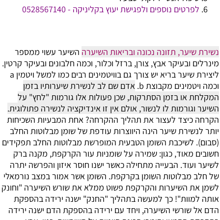
לפרטים נוספים ולפגישת יעוץ בקליניקה - 0528567140
נשירת שיער, תזונה נכונה ובריאות השיערה
השיער עשוי ממספר
מינרלים ובעיקר אבץ, צורן, ברזל וכלור, וכמה חלבונים ובעיקר קרטין.
ליצירת שיער בריא יש צורך גם בוויטמינים רבים כמו למשל ויטמין a
וכמה ויטמינים מקבוצת b.
אדם שם לב לנשירת שיערותיו בזמן
המקלחת או בזמן הסתרקות, שכן פעולות אלו גורמות "לחץ" על
השיער וגורמות לו לנשור, אולם אין זו אינדיקציה לנשירה פתולוגית.
הקרחה כיצד לעצור את תהליך ההקרחה?
אחת המבעיות השכיחות
יותר לנשירת שיער הינה היווצרות עודפת של שומן מבלוטות החלב
(סבום). לשיכבת השומן הטבעית המופרשת מבלוטות החלב תפקידים
חשובים מאוד, כגון: שמירה על שומניות עור הקרקפת, מקנה ברק
לשיער ועוד.
הבעייה מתחילה כאשר ישנו חוסר איזון והפרשה יתרה
של חלב מבלוטות השומן בקרקפת. השומן אשר אמור במצב נורמאלי
לשמן את השיערות והקרקפת פשוט ממלא את שורש השיערה "וחונק
אותה למוות"! כך למעשה בתהליך "החנק" ישנה ירידה בהספקת
הדם אל שורשי השיערה, ויחד עם ירידה בהספקת הדם ישנה ירידה