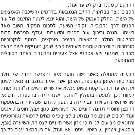
הקרקפת, מקנה ברק לשיער ועוד.
הסבום נוצר בבלוטות החלב הנמצאות בדרמיס (השיכבה האמצעים
של העור), החלק העמוק של העור, והוא יוצא לשטח
החיצוני של עור
הפנים דרך נקבוביות זקיקי השיער. לסבום תפקיד חשוב מאד
בשימון, הגנה
וריכוך עור הפנים והשערות. עודף הפרשת סבום
מבלוטות החלב הנמצאות בהיפר פונקציה,
בנוסף לנקבוביות
מורחבות והיווצרות שומנים ולעיתים פצעי שומן, מעניקים לעור
מראה
מבריק, שמנוני ולא אסתטי אצל צעירים ומבוגרים כאחד הסובלים
מהתופעה
.
הבעייה מתחילה כאשר ישנו חוסר איזון והפרשה יתרה של חלב
מבלוטות השומן בקרקפת. השומן אשר אמור במצב נורמאלי לשמן
את השיערות והקרקפת פשוט ממלא את שורש השיערה "וחונק אותה
למוות"! כך למעשה בתהליך "החנק" ישנה ירידה בהספקת הדם אל
שורשי השיערה, ויחד עם ירידה בהספקת הדם ישנה ירידה בהספקת
החמצן וחומרי תזונה חיוניים אל השורשים, כגון: אבץ, חומצות אמינו
ועוד רכיבים שונים. מה גם חשוב לציין, כי מומחים לרפואה נטורופטית
ותזונאים מציעים לנו תופי מזון אשר חיוניים לצמיחת השיערה (אבץ,
ציסטאין, ויטמין
C
, ביוטין, ויטמין
B6
ועוד) אך כשהמצב עגום כל כך