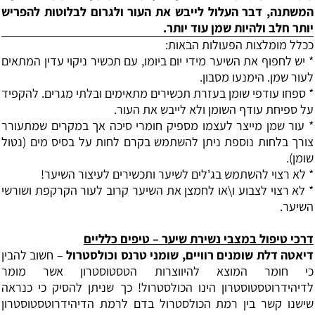
המשתנה, דבר העלול לייבש את
העור ולגרום לבלוטות להפריש
יותר חלב ולהיות שמן עוד יותר.
ככלל מומלצות הפעולות הבאות
:
*
יש לחפוף את השיער מידי יום ביומו, עם תכשיר ניקוי עדין המתאים
לעור שמן. הימנעו מסבון
.
*
ספחו עודפי שומן בעזרת תכשירים מתאימים ובלתי מגרים. להקפיד
על
ספיחת עודף השומן ולא
לייבש את העור.
*
עור שמן מייצר לעצמו מספיק חומרי סיכה אך במקרים שמתעורר
צורך
בלחות נוספת ניתן
להשתמש בקרם לחות על בסיס מים (נטול
שומן).
* לא רצוי להשתמש בג'לים לשיער ותכשירים לעיצור השיער!
* לא רצוי לצבוע ו\או לחמצן את השיער קרוב לעור הקרקפת ושורשי
השיער.
דרכי טיפול במצבי נשירת שיער – טיפים כלליים
דיאטה דלת שומנים רוויים, שומני טרנס וכולסטרול
– חשוב להבין
כי חומר המוצא להיווצרות הטסטוסטרון אשר מומר
לדיהידרוטסטוסטרון הינו הכולסטרול! כך שניתן להסיק כי כנראה
שישנו קשר בין רמת הכולסטרול בדם לרמת הדיהידרוטסטוסטרון