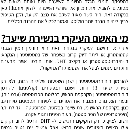
בהספקת חומרי הגלם החיוניים לשיערה היות ואותם נשאים לא
מסוגלים להוביל את המזון אל שורשי השיערה ולהזין אותם!!! כאן
בנקודה זאת יהיה קשה מאוד לשקם את מצב השיער, ולכן הטיפול
צריך ליהיות הרבה יותר הוליסטי ואמור לכלול את ההבנה הכללית.
מי האשם העיקרי בנשירת שיער?
אוקיי אז האשם העיקרי בנקודה זאת הוא הורמון המין הגברי
טסטוסטרון, או ליתר דיוק קרוב משפחה של בטסטוסטרון הנקרא:
די-הידרו-טסטוסטרון או בקיצו:
DHT
. אותו הורמון אשר מדענים
וחוקרים מנסים לבטל את השפעותיו "המזיקות".
להורמון דיהידרוטסטוסטרון ישנן השפעות שליליות רבות, ולא רק
נשירת שיער !!! היות וישנם רצפטורים (קולטנים) להורמן
דיהידרוטסטוסטרון הקרקפת הראש, בבלוטת הפרוסטטה (ערמונית),
ובעור הוא גורם המגביר את הטריגרים לפיתוח תסמינים מיוחדים,
כגון: בקרקפת הראש נשירת שיער, בבלוטת הפרוסטטה – גדילת יתר
(היפרטרופיה של הפרוסטטה), בעור הפנים והגוף אקנה.
חשוב לציין, כי רק הזקיקים הרגישים ל-
DHT
יהרסו! לרוב זקיקים
אילו מצויים באיזורים שונים בראש אצל אנשים עם נטייה גנטית