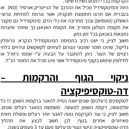
הקרקפת בכדי למנוע נשירת שיער.
היות והמינוקסידיל מכיל את ההרכב של הנייטריק אורסיד (
NO
)
או
בעברית אם תרצו תחמוצת חנקנית, אשר גורמת לפתיחת ערוצי
האשלגן (פוטסיום) ובכך מחריבה את כלי הדם.
מינוקסידיל גם מקצר
את תקופת הטלוגן ומאריך את תקופת האנאגן כך שיותר שיערות
נמצאות
באנאגן בכל זמן נתון
.
חשוב לציין, כי ישנו רכיב בתמיסת המינוקסידיל הנקרא: פרופלין
גליקול, שהינו חומר שמנוני הגורום
לעיתים לקשקשים וגירויים בלתי
רצויים של העור. ניתן להתגבר על הבעיה ע"י שמפו ניזורל
או
לחילופין שימוש בקצף מינוקסידיל אשר אינו מכיל את החומר הנ"ל
.
ניקוי הגוף והרקמות –
דה-טוקסיפיקציה
לטוקסינים (רעלנים) שונים ישנה נטייה להאגר ברקמות השומן !!! כל
שלמעשה, רקמת השומן למעשה
משמשת כמאגר רעלים שונים.
חשוב לציין, כי עור הקרקפת נוטה לאגור יותר רעלים ופסולת תאית
מאיזורים אחרים בגוף. לכן חשוב לבצע את תהליך
הדה-טוקסיפיקציה (ניקוי הגוף מרעלים) פעם עד 3 פעמים בשנה.