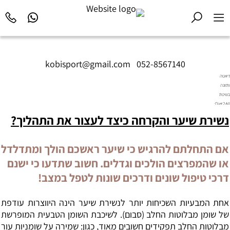
kobisport@gmail.com
|
052-8567140
דיאטה
ותזונה
בשיטת
Diet2All:
המדע
נשירת שיער והקרחה כיצד לעצור את התהליך?
שמאחורי
הגוף
המושלם.
אם התחלתם להרגיש כי שיער ראשכם הולך ומתדלדל
או שהמפרצים הולכים וגדלים. חשוב שתדעו כי ישנם
דרכי טיפול שונים ודרכים שונות לטפל במצב!
אחת המבעיות השכיחות יותר לנשירת שיער הינה היווצרות עודפת
של שומן מבלוטות החלב (סבום). לשיכבת השומן הטבעית המופרשת
מבלוטות החלב תפקידים חשובים מאוד, כגון: שמירה על שומניות עור