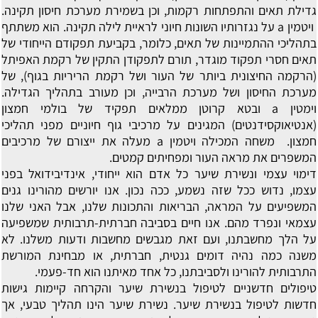
גדילת תאים והתפתחות רקמות, וכן בשמירת מערכת חיסון תקינה.
ויטמין a על נגזרותיו השונות חיוני לראיית לילה תקינה. הוא משתתף
בתהליכי ההתמיינות של תאים, כלומר, בקביעת תפקודם הייחודי של
תאים חסרי תפקוד מוגדר, תורם לתפקודן התקין של רקמת האפיתל
(הרקמה החיצונית ביותר של העור ושל רקמת הריריות בגוף), של
מערכת החיסון ושל מערכת הרבייה, וכן מעורב בתהליך הגדילה.
וימטין a ובטא קרוטן ממלאים תפקיד של בולמי חמצון
(אנטיאוקסידנטים) המגינים על מרכיבי גוף חיוניים מפני תהליכי
חמצון. משחה המכילה ויטמין a מעלה את ייצורם של מרכיבים
המשפרים את מראה העור ומפחיתים קמטים.
דימוי עצמי ונשירת שיער
כל אדם הוא ייחודי, אינדיבידואל בפני
עצמו, נדוש ככל שזה נשמע, ככה נכון. אנו יורשים מהורינו גנים
המשפיעים על המראה, הבריאות והתכונות שלנו, אבל האני שלנו
עצמאי ונפרד מהם. אנו חיים בסביבה חברתית-תרבותית שמשפיעה
על הלך מחשבתנו, ועם זאת מגבשים מחשבות ודעות משלנו. לא
משנה כמה נהיה דומים גנטית, חברתית, או מבחינת המורשת
התרבותית להורינו ולסביבתנו, כל אחד מאיתנו הוא חד-פעמי.
טיפולים חדשניים לטיפול בנשירת שיער והקרחה
קיימות גישות
חדשות לטיפול בנשירת שיער. נשירת שיער הינו תהליך טבעי, אך