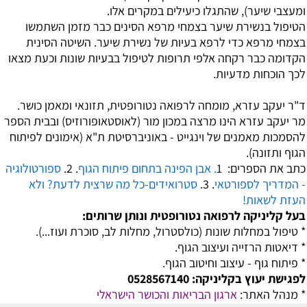
ומעצבי שיער), שהתגלו כיעילים במקרים אלו.
הטיפול בנשירת שיער בצמחי מרפא
הסינים כבר מזמן השתמשו
בצמחי מרפא כדי לרפא בעיות של נשירת שיער. השיטה הסינית
הקדומה כבר רקחה אלפי תרופות לטיפול בבעיות שונות וכעת מצאו
לכך הוכחות מדעיות.
ד"ר יעקב עזרא, מומחה לרפואה נטורופטית, תזונאי ומאמן כושר.
מר יעקב עזרא הינו מרצה במכון מור (לאוסטאופורוזיס) ובבית הספר
להסמכות מאמנים של וינגייט - באוניברסיטת ת"א (אימונים לפיתוח
הגוף ותזונה).
כתב את הספרים: 1
. אבן הפינה בתחום פיתוח הגוף
. 2.
ספורטולוגיה
- המדריך לספורטאי
. 3.
סטרואידים-כל מה שרצית לדעת? ולא
העזת לשאות!
בעל קליניקה לרפואה נטורופטית ונותן שרותים:
* טיפול במחלות שונות (כולסטרול, מחלות לב, סוכרת ועוז...).
* דיאטות הרזייה ועיצוב הגוף.
* פיתוח גוף - עיצוב וחיטוב הגוף.
לפגישת יעוץ בקליניקה: 0528567140
* מנהל האתר:
ארגון הבריאות והכושר הישראלי