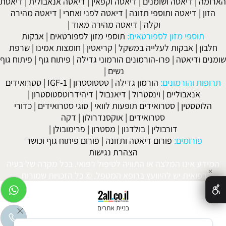
הארומה
|
דיאטה ושומנים
|
דיאטה וקפאין
|
דיאטה אנאבולית
|
דיאטת
הזון
|
דיאטה ותוספי תזונה
|
דיאטה לפני ואחרי
|
דיאטה מהירה
וקלה
|
דיאטה מהירה מאוד
|
תוספי מזון לספורטאים:
תוספי מזון לספורטאים
|
אבקות
חלבון
|
אבקות לעלייה במשקל
|
קריאטין
|
חומצות אמינו
|
שרפת
שומנים ודיאטה
|
פרו-הורמונים הורמוני גדילה
|
פיתוח גוף
|
פיתוח גוף
נשים
|
תרופות והורמונים:
הורמון גדילה
|
טסטוסטרון
|
IGF-1
|
סטרואידים
אנאבוליים
|
וינסטרול
|
דיאנבול
|
דיהידרוטסטוסטרון
|
הלוטסטין
|
סטרואידים תופעות לוואי
|
סוגי סטרואידים
|
כדורי
סטרואידים
|
אוקסנדרולון
|
דקה
דורבולין
|
בולדנון
|
מסטרון
|
פרימובולן
|
פורומים:
פורום דיאטה ותזונה
|
פורום פיתוח גוף וכושר
הצהרת נגישות
המידע אינו המלצה או התוויה לטיפול רפואי. בכל מקרה של בעיה
✕
רפואית יש להיוועץ ברופא המטפל. © כל הזכויות שמורות.
בניית אתרים