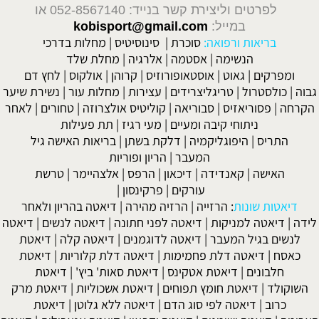
לפרטים וליצירת קשר בנייד: 052-8567140
או
במייל:
kobisport@gmail.com
בריאות ורפואה:
סוכרת
|
סינוסיטיס
|
מחלות בדרכי
הנשימה
|
אסטמה
|
אלרגיה
|
מחלת שלד
ומפרקים
|
גאוט
|
אוסטאופורוזיס
|
קרוהן
|
אולקוס
|
לחץ דם
גבוה
|
כולסטרול
|
טריגליצרידים
|
עצירות
|
מחלות עור
|
נשירת שיער
הקרחה
|
פסוריאזיס
|
סבוריאה
|
קוליטיס אולצרוזה
|
טחורים
|
לאחר
ניתוחי קיבה ומעיים
| מעי רגיז |
תת פעילות
התריס
|
היפוגליקמיה
|
דלקת בשתן
|
בריאות האישה גיל
המעבר
|
הריון ופוריות
האישה
|
קאנדידה
|
דיכאון
|
הרפס
|
אלצהיימר
|
טרשת
עורקים
|
פרקינסון
|
דיאטות שונות
:
הרזייה
|
הרזיה מהירה
|
דיאטה בהריון ולאחר
לידה
|
דיאטה למניקות
|
דיאטה לפני חתונה
|
דיאטה לנשים
|
דיאטה
לנשים בגיל המעבר
|
דיאטה לדוגמנים
|
דיאטה קלה
|
דיאטת
כאסח
|
דיאטה דלת פחמימות
|
דיאטה דלת קלוריות
|
דיאטת
חלבונים
|
דיאטת אטקינס
|
דיאטת סאות' ביץ'
|
דיאטת
השוקולד
|
דיאטת חומץ תפוחים
|
דיאטת אשכוליות
|
דיאטת מרק
כרוב
|
דיאטה לפי סוג הדם
|
דיאטה ללא גלוטן
|
דיאטת