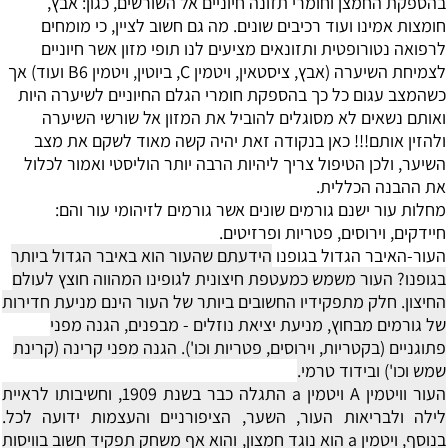
בהספקת החמצן וחומרי תזונה חיוניים אל השורשים, כגון: אבץ,
חומצות אמינו ועוד רכיבים שונים. מה גם חשוב לציין, כי מומחים
לרפואה נטורופטית ותזונאים מציעים לנו תופי מזון אשר חיוניים
לצמיחת השיערה (אבץ, ציסטאין, ויטמין
C
, ביוטין, ויטמין
B6
ועוד) אך
כשהמצב עגום כל כך בהספקת חומרי הגלם החיוניים לשיערה היות
ואותם נשאים לא מסוגלים להוביל את המזון אל שורשי השיערה
ולהזין אותם!!! כאן בנקודה זאת יהיה קשה מאוד לשקם את מצב
השיער, ולכן הטיפול צריך ליהיות הרבה יותר הוליסטי ואמור לכלול
את ההבנה הכללית.
מחלות עור
ישנם גורמים שונים אשר גורמים לזיהומי עור והם:
חיידקים, וירוסים, פטריות ופרזיטים.
העור-האיבר הגדול בגופנו
הידעתם שהעור הוא באיבר הגדול ביותר
בגופנו? העור משמש כמעטפת חיצונית לגופינו המהווה חוצץ לעולם
החיצון.
חלק מתפקידיו החשובים ביותר של העור הינם מניעת חדירות
של גורמים מבחוץ, מניעת יציאת נוזלים - מבפנים, הגנה מפני
פתוגניים (בקטריות, וירוסים, פטריות וכו'). הגנה מפני קרינה (קרינת
שמש וכו') ובידוד טרמי.
העור וויטמין A
ויטמין a התגלה כבר בשנת 1909, וחשיבותו לראיית
לילה ולבריאות העור, השער, הציפורניים והעצמות ידועה לכל.
בנוסף, ויטמין a הוא נוגד חמצון, והוא אף משחק תפקיד חשוב בוויסות