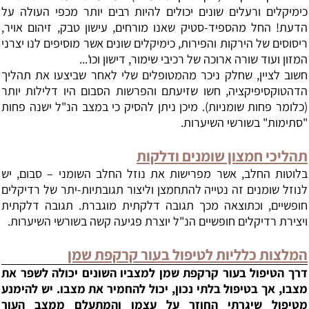
כימיקלים ורעלים שונים יכולים להיות רבים יותר מכפי העולה על
הדעת! החל מהספיד-סטיק שאנו מורחים, עישון טבק, זיהום אויר,
ריסוסים של הירקות והפירות, כימיקלים שונים אשר מוסיפים לנו יצרני
המזון ועוד שורה ארוכה של רכיבי שימור, דישון וכו'...
חשוב לציין, שחלק ניכר מהמטופלים שלי לאחר שביצעו את תהליך
הדהטוקסיפיקציה, חשו שזיעתם והפרשות הסבום היו דלילות יותר
(כלומר פחות שומניות). מיכן ניתן להסיק כי במצב הנ"ל ישנה פחות
"סתימות" בשורשי השיערות.
תהליכי חמצון שומנים ודלקות
בלוטות החלב, אשר מפרישות את נוזל החלב השומני – סבום, יש
לנוזל שומנים זה נטייה להתחמצן וליצור תגובתיות-יתר של רדיקלים
חופשיים, וכתוצאה מכך תגובה דלקתית מוגברת. תגובה דלקתית
ויצירת רדיקלים חופשיים הנ"ל יוצרת פגיעה קשה בשורשי השיערות.
המלצות כלליות לטיפול בעור קרקפת שמן
דרך הטיפול בעור קרקפת שמן למצביו
השונים יכולה לשפר את
מצבו, אך בטיפול בלתי נכון, יכול להחמיר את מצבו. יש
להימנע
מטיפול שיגרתי החוזר על עצמו והמתעלם ממצב העור