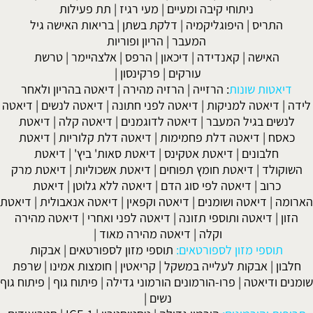
ניתוחי קיבה ומעיים
| מעי רגיז |
תת פעילות
התריס
|
היפוגליקמיה
|
דלקת בשתן
|
בריאות האישה גיל
המעבר
|
הריון ופוריות
האישה
|
קאנדידה
|
דיכאון
|
הרפס
|
אלצהיימר
|
טרשת
עורקים
|
פרקינסון
|
דיאטות שונות
:
הרזייה
|
הרזיה מהירה
|
דיאטה בהריון ולאחר
לידה
|
דיאטה למניקות
|
דיאטה לפני חתונה
|
דיאטה לנשים
|
דיאטה
לנשים בגיל המעבר
|
דיאטה לדוגמנים
|
דיאטה קלה
|
דיאטת
כאסח
|
דיאטה דלת פחמימות
|
דיאטה דלת קלוריות
|
דיאטת
חלבונים
|
דיאטת אטקינס
|
דיאטת סאות' ביץ'
|
דיאטת
השוקולד
|
דיאטת חומץ תפוחים
|
דיאטת אשכוליות
|
דיאטת מרק
כרוב
|
דיאטה לפי סוג הדם
|
דיאטה ללא גלוטן
|
דיאטת
הארומה
|
דיאטה ושומנים
|
דיאטה וקפאין
|
דיאטה אנאבולית
|
דיאטת
הזון
|
דיאטה ותוספי תזונה
|
דיאטה לפני ואחרי
|
דיאטה מהירה
וקלה
|
דיאטה מהירה מאוד
|
תוספי מזון לספורטאים:
תוספי מזון לספורטאים
|
אבקות
חלבון
|
אבקות לעלייה במשקל
|
קריאטין
|
חומצות אמינו
|
שרפת
שומנים ודיאטה
|
פרו-הורמונים הורמוני גדילה
|
פיתוח גוף
|
פיתוח גוף
נשים
|