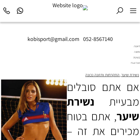
kobisport@gmail.com
|
052-8567140
דיאטה
ותזונה
בשיטת
Diet2All:
המדע
נשירת שיער, התקרחות ותזונה נכונה
שמאחורי
הגוף
אם אתם סובלים
המושלם.
מבעיית
נשירת
שיער
, אתם בטוח
מכירים את זה –