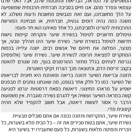
המשפיעים על המראה, הבריאות והתכונות שלנו, אבל האני שלנו
עצמאי ונפרד מהם. אנו חיים בסביבה חברתית-תרבותית שמשפיעה
על הלך מחשבתנו, ועם זאת מגבשים מחשבות ודעות משלנו. לא
משנה כמה נהיה דומים גנטית, חברתית, או מבחינת המורשת
התרבותית להורינו ולסביבתנו, כל אחד מאיתנו הוא חד-פעמי.
טיפולים חדשניים לטיפול בנשירת שיער והקרחה
קיימות גישות
חדשות לטיפול בנשירת שיער. נשירת שיער הינו תהליך טבעי, אך
מצער, המלווה את חייהם של אנשים רבים. ישנה עלייה בכמות
המחקרים למציאת תרופה לנשירת שיער. נשירת שיער (אלופסיה)
נגרמת לעיתים בגלל מחזור ההורמונים בגוף, מה שגורם להאטה
בקצב זרימת הדם, וכתוצאה מכך הצרת זקיקי השערות.
תזונה ובריאות השיער
תזונה בריאה ומאוזנת היא חיונית לבריאותו
של השיער. כמו כל חלק אחר בגופנו, מה שאנחנו נותנים לו מבפנים
ישפיע על מראהו החיצוני. דיאטות כסאח דרסטיות יגרמו לפגיעה
קשה במראה השיער ועשויה אף להגרם נשירה מוגברת. אין משמעות
הדבר כי אסור לעשות דיאטה, אבל חשוב להקפיד שלא תהיה
קיצונית מדי.
נשירת שיער, התקרחות ותזונה נכונה
אם אתם סובלים מבעיית
נשירת שיער, אתם בטוח מכירים את זה – כל הבית מלא בשערות, כל
הכרית והמיטה מלאות בשערות, כל פעם שתעבירו יד בשיער היא