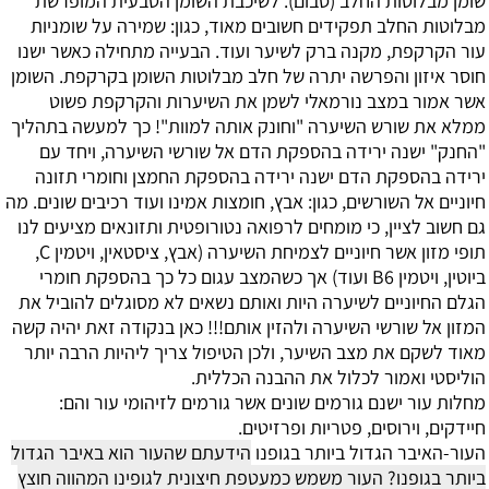
שומן מבלוטות החלב (סבום). לשיכבת השומן הטבעית המופרשת
מבלוטות החלב תפקידים חשובים מאוד, כגון: שמירה על שומניות
עור הקרקפת, מקנה ברק לשיער ועוד.
הבעייה מתחילה כאשר ישנו
חוסר איזון והפרשה יתרה של חלב מבלוטות השומן בקרקפת. השומן
אשר אמור במצב נורמאלי לשמן את השיערות והקרקפת פשוט
ממלא את שורש השיערה "וחונק אותה למוות"! כך למעשה בתהליך
"החנק" ישנה ירידה בהספקת הדם אל שורשי השיערה, ויחד עם
ירידה בהספקת הדם ישנה ירידה בהספקת החמצן וחומרי תזונה
חיוניים אל השורשים, כגון: אבץ, חומצות אמינו ועוד רכיבים שונים. מה
גם חשוב לציין, כי מומחים לרפואה נטורופטית ותזונאים מציעים לנו
תופי מזון אשר חיוניים לצמיחת השיערה (אבץ, ציסטאין, ויטמין
C
,
ביוטין, ויטמין
B6
ועוד) אך כשהמצב עגום כל כך בהספקת חומרי
הגלם החיוניים לשיערה היות ואותם נשאים לא מסוגלים להוביל את
המזון אל שורשי השיערה ולהזין אותם!!! כאן בנקודה זאת יהיה קשה
מאוד לשקם את מצב השיער, ולכן הטיפול צריך ליהיות הרבה יותר
הוליסטי ואמור לכלול את ההבנה הכללית.
מחלות עור
ישנם גורמים שונים אשר גורמים לזיהומי עור והם:
חיידקים, וירוסים, פטריות ופרזיטים.
העור-האיבר הגדול ביותר בגופנו
הידעתם שהעור הוא באיבר הגדול
ביותר בגופנו? העור משמש כמעטפת חיצונית לגופינו המהווה חוצץ