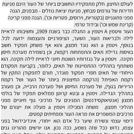
לעולם החיצון.
חלק מתפקידיו החשובים ביותר של העור הינם מניעת
חדירות של גורמים מבחוץ, מניעת יציאת נוזלים - מבפנים, הגנה
מפני פתוגניים (בקטריות, וירוסים, פטריות וכו'). הגנה מפני קרינה
(קרינת שמש וכו') ובידוד טרמי.
העור וויטמין A
ויטמין a התגלה כבר בשנת 1909, וחשיבותו לראיית
לילה ולבריאות העור, השער, הציפורניים והעצמות ידועה לכל.
בנוסף, ויטמין a הוא נוגד חמצון, והוא אף משחק תפקיד חשוב
בוויסות גדילת תאים והתפתחות רקמות, וכן בשמירת מערכת חיסון
תקינה. ויטמין a על נגזרותיו השונות חיוני לראיית לילה תקינה. הוא
משתתף בתהליכי ההתמיינות של תאים, כלומר, בקביעת תפקודם
הייחודי של תאים חסרי תפקוד מוגדר, תורם לתפקודן התקין של
רקמת האפיתל (הרקמה החיצונית ביותר של העור ושל רקמת
הריריות בגוף), של מערכת החיסון ושל מערכת הרבייה, וכן מעורב
בתהליך הגדילה. וימטין a ובטא קרוטן ממלאים תפקיד של בולמי
חמצון (אנטיאוקסידנטים) המגינים על מרכיבי גוף חיוניים מפני
תהליכי חמצון. משחה המכילה ויטמין a מעלה את ייצורם של
מרכיבים המשפרים את מראה העור ומפחיתים קמטים.
דימוי עצמי ונשירת שיער
כל אדם הוא ייחודי, אינדיבידואל בפני
עצמו, נדוש ככל שזה נשמע, ככה נכון. אנו יורשים מהורינו גנים