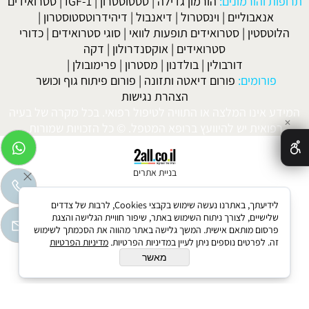
תרופות והורמונים:
הורמון גדילה
|
טסטוסטרון
|
IGF-1
|
סטרואידים
אנאבוליים
|
וינסטרול
|
דיאנבול
|
דיהידרוטסטוסטרון
|
הלוטסטין
|
סטרואידים תופעות לוואי
|
סוגי סטרואידים
|
כדורי
סטרואידים
|
אוקסנדרולון
|
דקה
דורבולין
|
בולדנון
|
מסטרון
|
פרימובולן
|
פורומים:
פורום דיאטה ותזונה
|
פורום פיתוח גוף וכושר
הצהרת נגישות
המידע אינו המלצה או התוויה לטיפול רפואי. בכל מקרה של בעיה
✕
רפואית יש להיוועץ ברופא המטפל. © כל הזכויות שמורות.
בניית אתרים
לידיעתך, באתרנו נעשה שימוש בקבצי Cookies, לרבות של צדדים
שלישיים, לצורך ניתוח השימוש באתר, שיפור חוויית הגלישה והצגת
פרסום מותאם אישית. המשך גלישה באתר מהווה את הסכמתך לשימוש
זה. לפרטים נוספים ניתן לעיין במדיניות הפרטיות.
מדיניות הפרטיות
מאשר