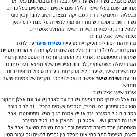
אנשים אצלם נשירת השיער קיימת בכל חייהם במינונים כאלו או
אחרים. ישנם בעלי שיער דליל וישנם אנשים המשמשים בעל כרחם
כבעליה הגאים של קרחת מבריקה ונוצצת. חשוב להבחין בין סוגי
נשירה שונים וסיבות שונות הגורמות לנשירה על מנת לדעת איך
לטפל בהם, כי עצירת נשירת השיער בהחלט אפשרית.
איבוד שיער אצל גברים
גברים הם הסובלים העיקריים מבעיית
נשירת שיער
עד למצב
התקרחות. למה? כי בדרך כלל מה שגורם לקרחת הוא הורמון מסויים
שמקורו בטסטוסטרון. אחרי גיל ההתבגרות כמות הטסטוסטרון בגוף
הגברי עולה משמעותית, לכן רוב הסיכויים שלא תמצאו נער מתבגר
עם נשירת שיער, שיער דליל או קרחת. בעזרת טיפול תרופתי כיום
מניעת
נשירת שיער
אפשרית ואפילו ייתכנו מקרים של צמיחת שיער
מחדש.
איבוד שיער אצל נשים
גם אצל נשים קיימת תופעת נשירה עד לאבדן שיער וגם אצלן המקור
הוא טסטוסטרון. כמו תמיד, הגברים אשמים בהכל... זה לרוב קורה
בסביבות גיל המעבר, עד אז יש אמנם בגוף הנשי טסטוסטרון אבל
ישנו גם הורמון נשי – אסטרוגן – המאזן אותו. בגיל המעבר,
האסטרוגן יורד בצורה דרסטית וכך נוצרת נשירת השיער. אבל אל
דאגה, הטיפול התרופתי אינו מפלה בין גברים לנשים וגם עבור המין