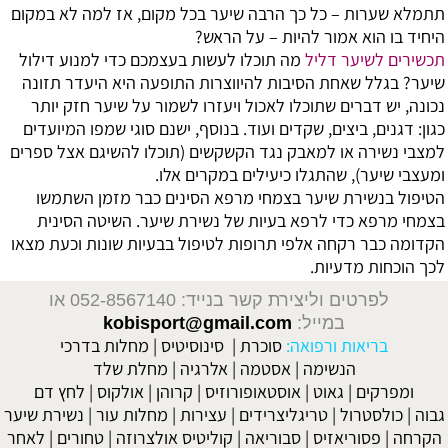
תתמלא שערות – כל כך הרבה שיער בכל מקום, אז למה לא במקום
היחיד בו הוא אמור להיות – על הראש?
תכשירים לשיער דליל
מה תוכלו לעשות בעצמכם כדי למנוע דילול
שיער? בגלל שאחת הסיבות להיווצרות התופעה היא היעדר תזונה
נכונה, יש דברים שתוכלו לאכול ויעזרו לשמור על שיער חזק יותר
כגון: דגנים, ביצים, שקדים ועוד. בנוסף, ישנם סוגי שמפו המיועדים
למצבי נשירה או למאבק נגד הקשקשים (תוכלו להשיגם אצל ספרים
ומעצבי שיער), שהתגלו כיעילים במקרים אלו.
הטיפול בנשירת שיער בצמחי מרפא
הסינים כבר מזמן השתמשו
בצמחי מרפא כדי לרפא בעיות של נשירת שיער. השיטה הסינית
הקדומה כבר רקחה אלפי תרופות לטיפול בבעיות שונות וכעת מצאו
לכך הוכחות מדעיות.
לפרטים וליצירת קשר בנייד: 052-8567140
או
במייל:
kobisport@gmail.com
בריאות ורפואה:
סוכרת
|
סינוסיטיס
|
מחלות בדרכי
הנשימה
|
אסטמה
|
אלרגיה
|
מחלת שלד
ומפרקים
|
גאוט
|
אוסטאופורוזיס
|
קרוהן
|
אולקוס
|
לחץ דם
גבוה
|
כולסטרול
|
טריגליצרידים
|
עצירות
|
מחלות עור
|
נשירת שיער
הקרחה
|
פסוריאזיס
|
סבוריאה
|
קוליטיס אולצרוזה
|
טחורים
|
לאחר