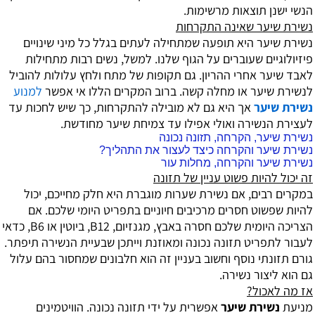
הנשי ישנן תוצאות מרשימות.
נשירת שיער שאינה התקרחות
נשירת שיער היא תופעה שמתחילה לעתים בגלל כל מיני שינויים
פיזיולוגיים שעוברים על הגוף שלנו. למשל, נשים רבות מתחילות
לאבד שיער אחרי ההריון. גם תקופות של מתח ולחץ עלולות להוביל
לנשירת שיער או מחלה קשה. ברוב המקרים הללו אי אפשר
למנוע
נשירת שיער
אך היא גם לא מובילה להתקרחות, כך שיש לחכות עד
לעצירת הנשירה ואולי אפילו עד צמיחת שיער מחודשת.
נשירת שיער
, הקרחה, תזונה נכונה
נשירת שיער
והקרחה כיצד לעצור את התהליך?
נשירת שיער
והקרחה, מחלות עור
זה יכול להיות פשוט עניין של תזונה
במקרים רבים, אם נשירת שערות מוגברת היא חלק מחייכם, יכול
להיות שפשוט חסרים מרכיבים חיוניים בתפריט היומי שלכם. אם
הצריכה היומית שלכם חסרה באבץ, מגנזיום, B12, ביוטין או B6, כדאי
לעבור לתפריט תזונה נכונה ומאוזנת וייתכן שבעיית הנשירה תיפתר.
גורם תזונתי נוסף וחשוב בעניין זה הוא חלבונים שמחסור בהם עלול
גם הוא ליצור נשירה.
אז מה לאכול?
מניעת
נשירת שיער
אפשרית על ידי תזונה נכונה. הוויטמינים