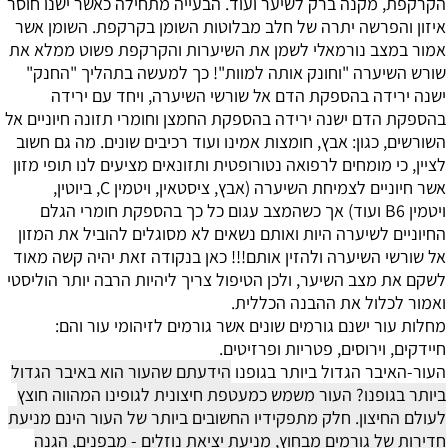
הקרקפת, מקנה ברק לשיער ועוד.
הבעייה מתחילה כאשר ישנו חוסר
איזון והפרשה יתרה של חלב מבלוטות השומן בקרקפת. השומן אשר
אמור במצב נורמאלי לשמן את השיערות והקרקפת פשוט ממלא את
שורש השיערה "וחונק אותה למוות"! כך למעשה בתהליך "החנק"
ישנה ירידה בהספקת הדם אל שורשי השיערה, ויחד עם ירידה
בהספקת הדם ישנה ירידה בהספקת החמצן וחומרי תזונה חיוניים אל
השורשים, כגון: אבץ, חומצות אמינו ועוד רכיבים שונים. מה גם חשוב
לציין, כי מומחים לרפואה נטורופטית ותזונאים מציעים לנו תופי מזון
אשר חיוניים לצמיחת השיערה (אבץ, ציסטאין, ויטמין
C
, ביוטין,
ויטמין
B6
ועוד) אך כשהמצב עגום כל כך בהספקת חומרי הגלם
החיוניים לשיערה היות ואותם נשאים לא מסוגלים להוביל את המזון
אל שורשי השיערה ולהזין אותם!!! כאן בנקודה זאת יהיה קשה מאוד
לשקם את מצב השיער, ולכן הטיפול צריך ליהיות הרבה יותר הוליסטי
ואמור לכלול את ההבנה הכללית.
מחלות עור
ישנם גורמים שונים אשר גורמים לזיהומי עור והם:
חיידקים, וירוסים, פטריות ופרזיטים.
העור-האיבר הגדול ביותר בגופנו
הידעתם שהעור הוא באיבר הגדול
ביותר בגופנו? העור משמש כמעטפת חיצונית לגופינו המהווה חוצץ
לעולם החיצון.
חלק מתפקידיו החשובים ביותר של העור הינם מניעת
חדירות של גורמים מבחוץ, מניעת יציאת נוזלים - מבפנים, הגנה