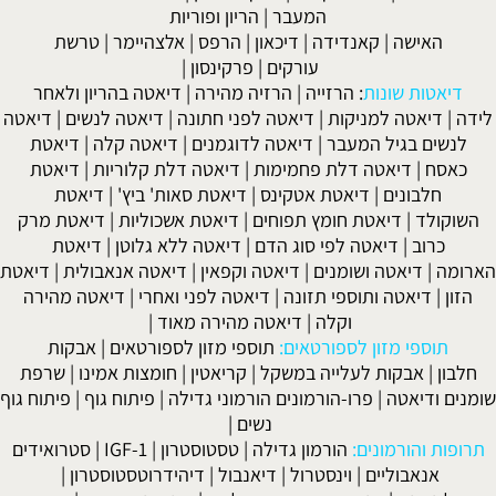
המעבר
|
הריון ופוריות
האישה
|
קאנדידה
|
דיכאון
|
הרפס
|
אלצהיימר
|
טרשת
עורקים
|
פרקינסון
|
דיאטות שונות
:
הרזייה
|
הרזיה מהירה
|
דיאטה בהריון ולאחר
לידה
|
דיאטה למניקות
|
דיאטה לפני חתונה
|
דיאטה לנשים
|
דיאטה
לנשים בגיל המעבר
|
דיאטה לדוגמנים
|
דיאטה קלה
|
דיאטת
כאסח
|
דיאטה דלת פחמימות
|
דיאטה דלת קלוריות
|
דיאטת
חלבונים
|
דיאטת אטקינס
|
דיאטת סאות' ביץ'
|
דיאטת
השוקולד
|
דיאטת חומץ תפוחים
|
דיאטת אשכוליות
|
דיאטת מרק
כרוב
|
דיאטה לפי סוג הדם
|
דיאטה ללא גלוטן
|
דיאטת
הארומה
|
דיאטה ושומנים
|
דיאטה וקפאין
|
דיאטה אנאבולית
|
דיאטת
הזון
|
דיאטה ותוספי תזונה
|
דיאטה לפני ואחרי
|
דיאטה מהירה
וקלה
|
דיאטה מהירה מאוד
|
תוספי מזון לספורטאים:
תוספי מזון לספורטאים
|
אבקות
חלבון
|
אבקות לעלייה במשקל
|
קריאטין
|
חומצות אמינו
|
שרפת
שומנים ודיאטה
|
פרו-הורמונים הורמוני גדילה
|
פיתוח גוף
|
פיתוח גוף
נשים
|
תרופות והורמונים:
הורמון גדילה
|
טסטוסטרון
|
IGF-1
|
סטרואידים
אנאבוליים
|
וינסטרול
|
דיאנבול
|
דיהידרוטסטוסטרון
|