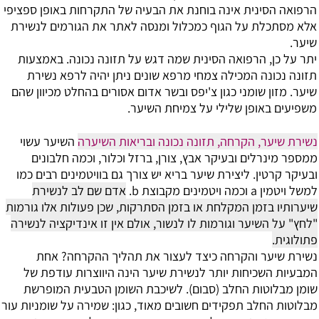
הרפואה הסינית אינה בוחנת את הבעיה של התקרחות באופן ספציפי
אלא מסתכלת על הגוף כמכלול ומנסה לאתר את הגורמים לנשירת
שיער.
יתר על כן, הרפואה הסינית שמה דגש על תזונה נכונה. באמצעות
תזונה נכונה המכילה צמחי מרפא שונים ניתן יהיה לרפא נשירת
שיער. מזון שומני כגון צ'יפס ובשר אדום אסורים בהחלט מכיוון שהם
משפיעים באופן שלילי על צמיחת השיער.
נשירת שיער, הקרחה, תזונה נכונה ובריאות השיערה
השיער עשוי
ממספר מינרלים ובעיקר אבץ, צורן, ברזל וכלור, וכמה חלבונים
ובעיקר קרטין. ליצירת שיער בריא יש צורך גם בוויטמינים רבים כמו
למשל ויטמין a וכמה ויטמינים מקבוצת b.
אדם שם לב לנשירת
שיערותיו בזמן המקלחת או בזמן הסתרקות, שכן פעולות אלו גורמות
"לחץ" על השיער וגורמות לו לנשור, אולם אין זו אינדיקציה לנשירה
פתולוגית.
נשירת שיער והקרחה כיצד לעצור את תהליך ההקרחה?
אחת
המבעיות השכיחות יותר לנשירת שיער הינה היווצרות עודפת של
שומן מבלוטות החלב (סבום). לשיכבת השומן הטבעית המופרשת
מבלוטות החלב תפקידים חשובים מאוד, כגון: שמירה על שומניות עור