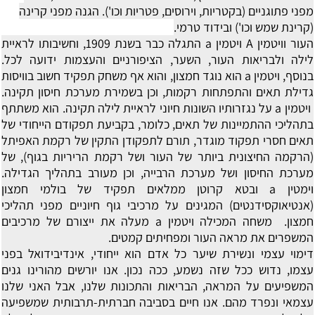
מפני פתוגניים (בקטריות, וירוסים, פטריות וכו'). הגנה מפני קרינה
(קרינת שמש וכו') ובידוד טרמי.
העור וויטמין A
ויטמין a התגלה כבר בשנת 1909, וחשיבותו לראיית
לילה ולבריאות העור, השער, הציפורניים והעצמות ידועה לכל.
בנוסף, ויטמין a הוא נוגד חמצון, והוא אף משחק תפקיד חשוב בוויסות
גדילת תאים והתפתחות רקמות, וכן בשמירת מערכת חיסון תקינה.
ויטמין a על נגזרותיו השונות חיוני לראיית לילה תקינה. הוא משתתף
בתהליכי ההתמיינות של תאים, כלומר, בקביעת תפקודם הייחודי של
תאים חסרי תפקוד מוגדר, תורם לתפקודן התקין של רקמת האפיתל
(הרקמה החיצונית ביותר של העור ושל רקמת הריריות בגוף), של
מערכת החיסון ושל מערכת הרבייה, וכן מעורב בתהליך הגדילה.
וימטין a ובטא קרוטן ממלאים תפקיד של בולמי חמצון
(אנטיאוקסידנטים) המגינים על מרכיבי גוף חיוניים מפני תהליכי
חמצון. משחה המכילה ויטמין a מעלה את ייצורם של מרכיבים
המשפרים את מראה העור ומפחיתים קמטים.
דימוי עצמי ונשירת שיער
כל אדם הוא ייחודי, אינדיבידואל בפני
עצמו, נדוש ככל שזה נשמע, ככה נכון. אנו יורשים מהורינו גנים
המשפיעים על המראה, הבריאות והתכונות שלנו, אבל האני שלנו
עצמאי ונפרד מהם. אנו חיים בסביבה חברתית-תרבותית שמשפיעה