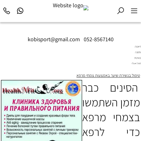
kobisport@gmail.com
|
052-8567140
דיאטה
ותזונה
בשיטת
Diet2All:
המדע
טיפול בנשירת שיער באמצעות צמחי מרפא
שמאחורי
הגוף
הסינים כבר
המושלם.
מזמן השתמשו
בצמחי מרפא
כדי לרפא