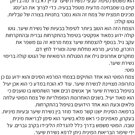
הוא משמש כטיפול טבעי לנשירת שיער עדיין לא ברור מה בדיוק
קיים בו שמבחינה מדעית מטפל בבעיה. כדי לצרוך את הג'ינסג
מכינים תמצית של צמח זה והוא נמכר בחנויות בצורה של טבליות.
גוטו קולה
:
הצמח הזה הוא הטוב ביותר לטיפול בבעיות של נשירת שיער. גוטו
קולה ידוע כמאוד אפקטיבי בטיפול בהתקרחות גברית ובהתקרחות
עקב גיל. בנוסף להצמחת שיער צמח מרפא זה גם משפר את
הזכרון, מרגיע, מרפא מחלות שינה ומוריד לחץ דם.
מחקרים אחרונים גילו את הסגולות הרפואיות של הגוטו קולה בריפוי
נשירת שיער.
פוטי
:
צמח הפוטי הוא אחד הותיקים בצמחי המרפא הסינים והוא ידוע גם כן
כתרופה מצויינת לנשירת שיער. עוד לא הוכח במדע כי הוא אכן יעיל
בטיפול בנשירת שיער אך אנשים רבים אשר השתמשו בו טוענים כי
הוא מאוד יעיל. בשנים האחרונות הפופולריות של צמח הפוטי עלתה
פלאים וכעת הוא אחד הידועים בטיפול בהתקרחות.
ברפואה הסינית ישנו קשר מאוד מוזר בין נשירת שיער ובעיות מיניות.
בעקרון, מאמינים כי ראש מלא בשיער הוא סימן לבריאות מינית
טובה. הפוטי משמש בדרך כלל להגדלת הליבידו בקרב גברים. על
ידי שיפור הבריאות המינית ניתן לרפא נשירת שיער.