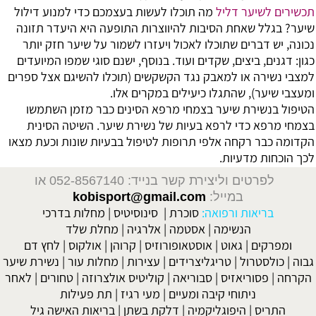
תכשירים לשיער דליל
מה תוכלו לעשות בעצמכם כדי למנוע דילול
שיער? בגלל שאחת הסיבות להיווצרות התופעה היא היעדר תזונה
נכונה, יש דברים שתוכלו לאכול ויעזרו לשמור על שיער חזק יותר
כגון: דגנים, ביצים, שקדים ועוד. בנוסף, ישנם סוגי שמפו המיועדים
למצבי נשירה או למאבק נגד הקשקשים (תוכלו להשיגם אצל ספרים
ומעצבי שיער), שהתגלו כיעילים במקרים אלו.
הטיפול בנשירת שיער בצמחי מרפא
הסינים כבר מזמן השתמשו
בצמחי מרפא כדי לרפא בעיות של נשירת שיער. השיטה הסינית
הקדומה כבר רקחה אלפי תרופות לטיפול בבעיות שונות וכעת מצאו
לכך הוכחות מדעיות.
לפרטים וליצירת קשר בנייד: 052-8567140
או
במייל:
kobisport@gmail.com
בריאות ורפואה:
סוכרת
|
סינוסיטיס
|
מחלות בדרכי
הנשימה
|
אסטמה
|
אלרגיה
|
מחלת שלד
ומפרקים
|
גאוט
|
אוסטאופורוזיס
|
קרוהן
|
אולקוס
|
לחץ דם
גבוה
|
כולסטרול
|
טריגליצרידים
|
עצירות
|
מחלות עור
|
נשירת שיער
הקרחה
|
פסוריאזיס
|
סבוריאה
|
קוליטיס אולצרוזה
|
טחורים
|
לאחר
ניתוחי קיבה ומעיים
| מעי רגיז |
תת פעילות
התריס
|
היפוגליקמיה
|
דלקת בשתן
|
בריאות האישה גיל