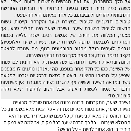
על הלך מחשבתנו, ועם זאת מגבשים מחשבות ודעות משלנו. לא
משנה כמה נהיה דומים גנטית, חברתית, או מבחינת המורשת
התרבותית להורינו ולסביבתנו, כל אחד מאיתנו הוא חד-פעמי.
טיפולים חדשניים לטיפול בנשירת שיער והקרחה
קיימות גישות
חדשות לטיפול בנשירת שיער. נשירת שיער הינו תהליך טבעי, אך
מצער, המלווה את חייהם של אנשים רבים. ישנה עלייה בכמות
המחקרים למציאת תרופה לנשירת שיער. נשירת שיער (אלופסיה)
נגרמת לעיתים בגלל מחזור ההורמונים בגוף, מה שגורם להאטה
בקצב זרימת הדם, וכתוצאה מכך הצרת זקיקי השערות.
תזונה ובריאות השיער
תזונה בריאה ומאוזנת היא חיונית לבריאותו
של השיער. כמו כל חלק אחר בגופנו, מה שאנחנו נותנים לו מבפנים
ישפיע על מראהו החיצוני. דיאטות כסאח דרסטיות יגרמו לפגיעה
קשה במראה השיער ועשויה אף להגרם נשירה מוגברת. אין משמעות
הדבר כי אסור לעשות דיאטה, אבל חשוב להקפיד שלא תהיה
קיצונית מדי.
נשירת שיער, התקרחות ותזונה נכונה
אם אתם סובלים מבעיית
נשירת שיער, אתם בטוח מכירים את זה – כל הבית מלא בשערות, כל
הכרית והמיטה מלאות בשערות, כל פעם שתעבירו יד בשיער היא
תתמלא שערות – כל כך הרבה שיער בכל מקום, אז למה לא במקום
היחיד בו הוא אמור להיות – על הראש?