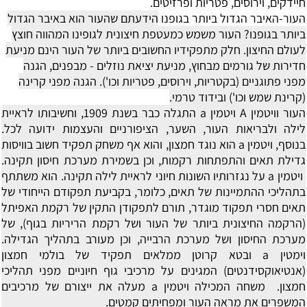
חיידקים, וירוסים, פטריות ופרזיטים.
העור-האיבר הגדול ביותר בגופנו
הידעתם שהעור הוא באיבר הגדול
ביותר בגופנו? העור משמש כמעטפת חיצונית לגופינו המהווה חוצץ
לעולם החיצון.
חלק מתפקידיו החשובים ביותר של העור הינם מניעת
חדירות של גורמים מבחוץ, מניעת יציאת נוזלים - מבפנים, הגנה
מפני פתוגניים (בקטריות, וירוסים, פטריות וכו'). הגנה מפני קרינה
(קרינת שמש וכו') ובידוד טרמי.
העור וויטמין A
ויטמין a התגלה כבר בשנת 1909, וחשיבותו לראיית
לילה ולבריאות העור, השער, הציפורניים והעצמות ידועה לכל.
בנוסף, ויטמין a הוא נוגד חמצון, והוא אף משחק תפקיד חשוב בוויסות
גדילת תאים והתפתחות רקמות, וכן בשמירת מערכת חיסון תקינה.
ויטמין a על נגזרותיו השונות חיוני לראיית לילה תקינה. הוא משתתף
בתהליכי ההתמיינות של תאים, כלומר, בקביעת תפקודם הייחודי של
תאים חסרי תפקוד מוגדר, תורם לתפקודן התקין של רקמת האפיתל
(הרקמה החיצונית ביותר של העור ושל רקמת הריריות בגוף), של
מערכת החיסון ושל מערכת הרבייה, וכן מעורב בתהליך הגדילה.
וימטין a ובטא קרוטן ממלאים תפקיד של בולמי חמצון
(אנטיאוקסידנטים) המגינים על מרכיבי גוף חיוניים מפני תהליכי
חמצון. משחה המכילה ויטמין a מעלה את ייצורם של מרכיבים
המשפרים את מראה העור ומפחיתים קמטים.