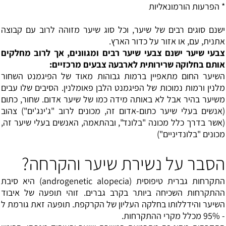
* הפרעות
הורמונאליות
ישנם סוגים רבים של שיער, וכל סוג שיער מזוהה לרוב עם קבוצה
אתנית, עם, או אזור על כדור הארץ.
צבעי שיער ישנם צבעי שיער רבים ומגוונים, אך לרוב מחלקים
אותם בחלוקה שרירותית לארבעה צבעים מרכזיים:
השיער החום מתאפיין ברמות גבוהות מאוד של הפיגמנט השחור
מלנין ורמות נמוכות של הפיגמנט הלבן פאומלנין. הסיבים שלו עבים
משיער בהיר אבל לא באותה מידה כמו של שיער אדום. שחור, כתום
(אנשים בעלי שיער כתום-אדום זה, מכונים לרוב "ג'ינג'ים") צהוב
(אשר בדרך כלל מכונה "בלונד", ובהתאמה, האנשים בעלי שיער זה,
מכונים "בלונדיניים")
הסבר על נשירת שיער והקרחה?
התקרחות גברית טיפוסית (androgenetic alopecia) היא סיבת
ההתקרחות השכיחה ביותר בקרב גברים. זוהי תופעה של איבוד
השיער והידללותו בחלקה העליון של הקרקפת. תופעה זאת גורמת ל
- 95% מכלל מקרי ההתקרחות.