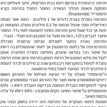
תרופה זו הנמכרת במרשם רופא בבית המרקחת, עיקר פעולתם היא
הפסקת והאטת תהליך הנשירה. החומר הפעיל בתרופה נקרא
פינסטרייד (finasteride) .
התרופה נמכרת בצורת כדורים של 1 מיליגרם - כמות אשר הוכחה
כאידיאלית מפני שהחל מכמות של 0.3 מיליגרם ומעלה התוצאות הן
זהות אך ככל שעול מינון התרופה הסיכוי לתופעות לוואי גדל. החומר
מיועד לגברים בלבד, היות והו פועל על המנגנון ההורמונלי - הגברי.
התרופה נועדה במקור לסובלים מבלות ערמונית מוגדלת
(היפרטרופיה של בלוטת פרוסטטה) אך לאחר שהמטופלים בה דיווחו
על שיפור ניכר במראה שיערם, החליטה החברה המייצרת אותם
לנצל את מלוא הפוטנציאל הרווחי הטמון בתרופה וכיום אותה תרופה
נמכרת לטיפול בהתקרחות רק במינון שונה (1 מיליגרם לכדור לעומת
5 מיליגרם לכדור המיועד לטפל בחולי פרוסטטה.
ה"פרופסיה" פועלת על ידי מניעת פעילותו של ההורמון האשם
דיהיקרוטסטוסטרון שהוא תוצר של ההורמון הגברי טסטוסטרון, וגורם
עיקרי להתקרחות הגברית הנפוצה. בבדיקות מעבדה דיווחו כ- 83%
מהמטופלים על שימור השיער הקיים ומתוכם כ- 64% דיווחו על עליה
בכמות השיער.
תופעת הלוואי העיקרית של התרופה היא: ירידה בחשק המיני ואין