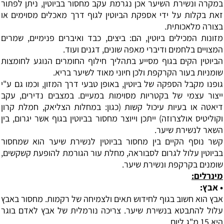
במקרה ונשירת השיער אכן נגרמת עקב מחסור בביוטין, ניתן לפתור
זאת בקלות על ידי אספקת הביוטין לגוף דרך מאכלים מסוימים או
בצורה מלאכותית.
מזונות המכילים ביוטין, הם: ביצים, כבד ואיברים פנימיים, שמרים
המצויים בלחמים ודיברי מאפה שונים, דגנים ועוד.
הביוטין הקים בגוף מסייע בתהליך חילוף החומרים הנוגע לחומצות
שומניות בעור הקרקפת ולכן חיוני מאוד לשיער בריא.
גופנו מקבל הספקה של ביוטין, באופן טבעי דרך המזון, וכמו גם ע"י
ייצור עצמי של בקטריות מסוימות במעיים. במצבים נדירים, עקב
דיאטה או בעיות עיכול קשות (כגון: במחלות הצליאק, חמלת קרון
וקוליטיס אולצרוזה) ייתכן וייוצר מחסור בביוטין בגוף אשר יגרום, בין
השאר לנשירת שיער.
קשר נוסף הקיים בין מחסור בביוטין לנשירת שיער הוא שמחסור
בביוטין עלול לגרום לסבוראה, מחלת עור הגורמת להופעת קשקשים,
שומנים בקרקפת ונשירת שיער.
מינרלים:
•
אבץ
:
אבץ הוא חשוב בגוף לחידוש תאים ולצמיחה של רקמות. מחסור באבץ
עלול להתבטא בנשירת שיער. צריכה נורמלית של אבץ לאדם בוגר
היא 15 מ"ג ליום.