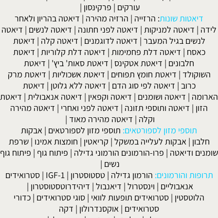
עורקים
|
פרקינסון
|
דיאטות שונות
:
הרזייה
|
הרזיה מהירה
|
דיאטה בהריון ולאחר
לידה
|
דיאטה למניקות
|
דיאטה לפני חתונה
|
דיאטה לנשים
|
דיאטה
לנשים בגיל המעבר
|
דיאטה לדוגמנים
|
דיאטה קלה
|
דיאטת
כאסח
|
דיאטה דלת פחמימות
|
דיאטה דלת קלוריות
|
דיאטת
חלבונים
|
דיאטת אטקינס
|
דיאטת סאות' ביץ'
|
דיאטת
השוקולד
|
דיאטת חומץ תפוחים
|
דיאטת אשכוליות
|
דיאטת מרק
כרוב
|
דיאטה לפי סוג הדם
|
דיאטה ללא גלוטן
|
דיאטת
הארומה
|
דיאטה ושומנים
|
דיאטה וקפאין
|
דיאטה אנאבולית
|
דיאטת
הזון
|
דיאטה ותוספי תזונה
|
דיאטה לפני ואחרי
|
דיאטה מהירה
וקלה
|
דיאטה מהירה מאוד
|
תוספי מזון לספורטאים:
תוספי מזון לספורטאים
|
אבקות
חלבון
|
אבקות לעלייה במשקל
|
קריאטין
|
חומצות אמינו
|
שרפת
שומנים ודיאטה
|
פרו-הורמונים הורמוני גדילה
|
פיתוח גוף
|
פיתוח גוף
נשים
|
תרופות והורמונים:
הורמון גדילה
|
טסטוסטרון
|
IGF-1
|
סטרואידים
אנאבוליים
|
וינסטרול
|
דיאנבול
|
דיהידרוטסטוסטרון
|
הלוטסטין
|
סטרואידים תופעות לוואי
|
סוגי סטרואידים
|
כדורי
סטרואידים
|
אוקסנדרולון
|
דקה