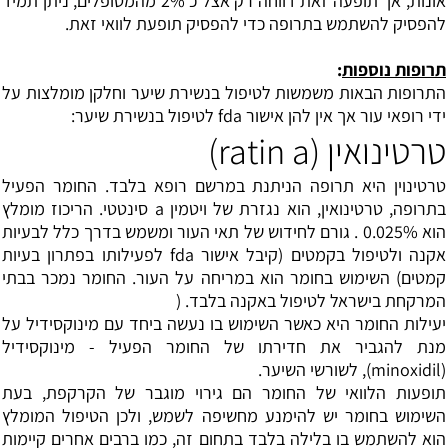
אונות, אך תופעה זאת דווחה רק אצל כ 2% מהמטופלים, ניתן תמיד
להפסיק להשתמש בתרופה כדי להפסיק תופעת לוואי זאת.
תרופות נוספות
:
התרופות הבאות משמשות לטיפול בנשירת שיער וחלקן מומלצות על
ידי רופאי עור אך אין להן אישור fda לטיפול בנשירת שיער:
טרטינואין (ratin a)
טרטינוין היא תרופה הניתנת במרשם רופא בלבד. החומר הפעיל
בתרופה, טרטינואין, הוא נגזרת של ויטמין a סינטטי. הריכוז מומלץ
הוא 0.025% . גורם לחידוש של תאי העור ומשמש בדרך כלל לבעיות
אקנה ולטיפול בקמטים (קיבל אישור fda לפעילותו בפתרון בעיות
קמטים) השימוש בחומר הוא במריחה על העור. החומר נמכר בבתי
המרקחת בישראל לטיפול באקנה בלבד. (
יעילות החומר היא כאשר השימוש בו נעשה ביחד עם מינוקסידיל על
מנת להגביר את חדירתו של החומר הפעיל - מינוקסידיל
(minoxidil), לשורשי השיער.
תופעות הלוואי של החומר הם גירוי מוגבר של הקרקפת, בעת
השימוש בחומר יש להימנע מחשיפה לשמש, ולכן הטיפול המומלץ
הוא להשתמש בו בלילה בלבד בתחום זה, כמו ברבים אחרים קיימות