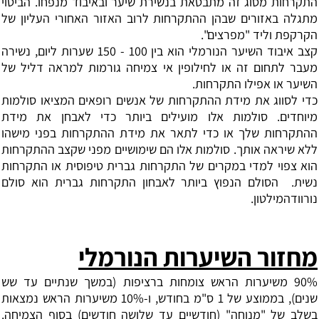
התקרחות מסוג זה מתבטאת בנשירת שיער ובאיבוד מנפחו. הביטוי
מתגלה באזורים שבהן ההתקרחות לרוב האזור האחורי העליון של
הקרקפת וליד "מפרצים".
קצב איבוד השיער הנורמלי הוא בין 100 - 150 שערות ליום, נשירה
מעבר לתחום זה או לחילופין אי צמיחה גורמות למראה דליל של
השיער או אפילו התקרחות.
כדי לסווג את מידת ההתקרחות של אנשים רופאים המציאו סולמות
מיוחדים. סולמות אלו מועילים ביותר כדי לאבחן את מידת
ההתקרחות שלך או כדי לתאר את מידת ההתקרחות בפני מישהו
ללא שיראה אותך. סולמות אלו הם שימושיים מפני שקצב ההתקרחות
הוא צפוי למדי במקרים של התקרחות גברית טיפוסית או התקרחות
נשית. הסולם הנפוץ ביותר לאבחון התקרחות גברית הוא סולם
נורוודהמילטון.
מחזור השיערות הנורמלי
90% משיערות הראש צומחות ברציפות (במשך שנתיים עד שש
שנים), בממוצע של 1 ס"מ בחודש, ו-10% משיערות הראש נמצאות
בשלב של "מנוחה" (חודשיים עד שלושה חודשים) בסוף הצמיחה.