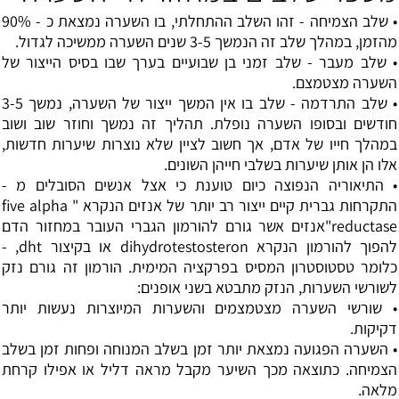
• שלב הצמיחה - זהו השלב ההתחלתי, בו השערה נמצאת כ - 90%
מהזמן, במהלך שלב זה הנמשך 3-5 שנים השערה ממשיכה לגדול.
• שלב מעבר - שלב זמני בן שבועיים בערך שבו בסיס הייצור של
השערה מצטמצם.
• שלב התרדמה - שלב בו אין המשך ייצור של השערה, נמשך 3-5
חודשים ובסופו השערה נופלת. תהליך זה נמשך וחוזר שוב ושוב
במהלך חייו של אדם, אך חשוב לציין שלא נוצרות שיערות חדשות,
אלו הן אותן שיערות בשלבי חייהן השונים.
• התיאוריה הנפוצה כיום טוענת כי אצל אנשים הסובלים מ -
התקרחות גברית קיים ייצור רב יותר של אנזים הנקרא " five alpha
reductase"אנזים אשר גורם להורמון הגברי העובר במחזור הדם
להפוך להורמון הנקרא dihydrotestosteron או בקיצור dht, -
כלומר טסטוסטרון המסיס בפרקציה המימית. הורמון זה גורם נזק
לשורשי השערות, הנזק מתבטא בשני אופנים:
• שורשי השערה מצטמצמים והשערות המיוצרות נעשות יותר
דקיקות.
• השערה הפגועה נמצאת יותר זמן בשלב המנוחה ופחות זמן בשלב
הצמיחה. כתוצאה מכך השיער מקבל מראה דליל או אפילו קרחת
מלאה.