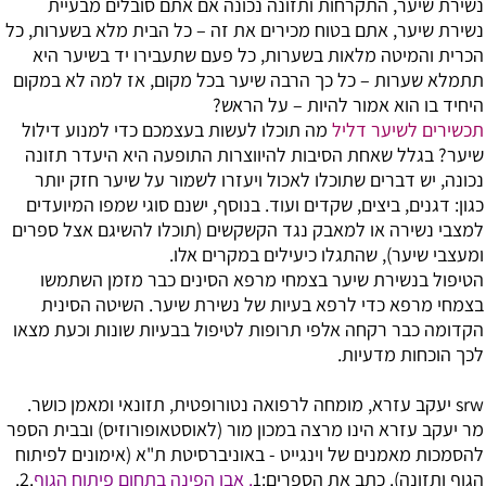
נשירת שיער, התקרחות ותזונה נכונה
אם אתם סובלים מבעיית
נשירת שיער, אתם בטוח מכירים את זה – כל הבית מלא בשערות, כל
הכרית והמיטה מלאות בשערות, כל פעם שתעבירו יד בשיער היא
תתמלא שערות – כל כך הרבה שיער בכל מקום, אז למה לא במקום
היחיד בו הוא אמור להיות – על הראש?
תכשירים לשיער דליל
מה תוכלו לעשות בעצמכם כדי למנוע דילול
שיער? בגלל שאחת הסיבות להיווצרות התופעה היא היעדר תזונה
נכונה, יש דברים שתוכלו לאכול ויעזרו לשמור על שיער חזק יותר
כגון: דגנים, ביצים, שקדים ועוד. בנוסף, ישנם סוגי שמפו המיועדים
למצבי נשירה או למאבק נגד הקשקשים (תוכלו להשיגם אצל ספרים
ומעצבי שיער), שהתגלו כיעילים במקרים אלו.
הטיפול בנשירת שיער בצמחי מרפא
הסינים כבר מזמן השתמשו
בצמחי מרפא כדי לרפא בעיות של נשירת שיער. השיטה הסינית
הקדומה כבר רקחה אלפי תרופות לטיפול בבעיות שונות וכעת מצאו
לכך הוכחות מדעיות.
srw יעקב עזרא, מומחה לרפואה נטורופטית, תזונאי ומאמן כושר.
מר יעקב עזרא הינו מרצה במכון מור (לאוסטאופורוזיס) ובבית הספר
להסמכות מאמנים של וינגייט - באוניברסיטת ת"א (אימונים לפיתוח
הגוף ותזונה).
כתב את הספרים:1
. אבן הפינה בתחום פיתוח הגוף
.2.