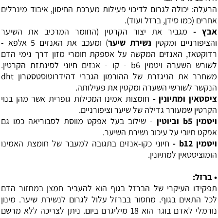
הרעלה: יכולה לגרום לדיכוי פעילות מערכת החיסון, איבוד מינרלים
אחרים (כמו
סידן
,
ברזל
ועוד).
אבץ -
מגביר את יצור הקרטין (החומר המרכיב את השיער
והציפורניים ומקטין
נשירת שיער
) ומעכב את האנזים 5 אלפא -
רדוקטאז, האנזים המקשה על אספקת חומרי מזון דרך נימי הדם
לשורש השערה
ויטמין b6
- קו - אנזים חיוני לסינתזת הקרטין.
משחרר את הניגזרת של ההורמון הגברי דהידרוטוסטסטרון dht
הנקשר לשורשי השערה ומקטין את פעילותה.
ציסטאין
ו
מתיונין
-
חומצות אמינו המכילות גופרית אשר מהן בנוי
הקרטין שמעורר גדילה של שיער וציפורניים.
ויטמין b5
וביוטין
- שילוב בעל אפקט מווסת לסבוריאה כמו גם
אפקט חיובי על עיכוב נשירת השיער.
ויטמין b12
-
חיוני כקו-אנזים בתגובה למעבר של חומצת האמינו
הומוציסטאין למתיונין.
• ברזל:
תפקידו העיקרי של הברזל בגוף הוא להעביר חמצן במחזור הדם
לכל התאים בגוף. מחסור בברזל עלול לגרום לנשירת שיער. מינון
נורמלי לאדם בוגר הוא 18 מיליגרם ביום. ניתן לצריכה ללא מרשם