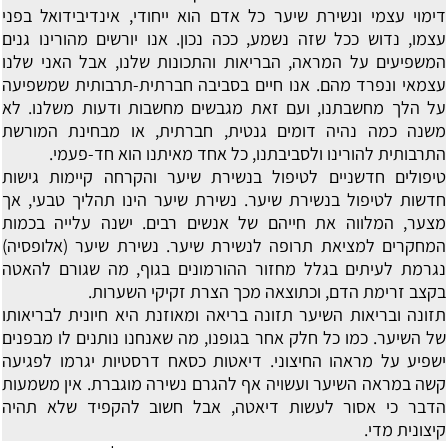
דימוי עצמי ונשירת שיער
כל אדם הוא ייחודי, אינדיבידואל בפני
עצמו, נדוש ככל שזה נשמע, ככה נכון. אנו יורשים מהורינו גנים
המשפיעים על המראה, הבריאות והתכונות שלנו, אבל האני שלנו
עצמאי ונפרד מהם. אנו חיים בסביבה חברתית-תרבותית שמשפיעה
על הלך מחשבתנו, ועם זאת מגבשים מחשבות ודעות משלנו. לא
משנה כמה נהיה דומים גנטית, חברתית, או מבחינת המורשת
התרבותית להורינו ולסביבתנו, כל אחד מאיתנו הוא חד-פעמי.
טיפולים חדשניים לטיפול בנשירת שיער והקרחה
קיימות גישות
חדשות לטיפול בנשירת שיער. נשירת שיער הינו תהליך טבעי, אך
מצער, המלווה את חייהם של אנשים רבים. ישנה עלייה בכמות
המחקרים למציאת תרופה לנשירת שיער. נשירת שיער (אלופסיה)
נגרמת לעיתים בגלל מחזור ההורמונים בגוף, מה שגורם להאטה
בקצב זרימת הדם, וכתוצאה מכך הצרת זקיקי השערות.
תזונה ובריאות השיער
תזונה בריאה ומאוזנת היא חיונית לבריאותו
של השיער. כמו כל חלק אחר בגופנו, מה שאנחנו נותנים לו מבפנים
ישפיע על מראהו החיצוני. דיאטות כסאח דרסטיות יגרמו לפגיעה
קשה במראה השיער ועשויה אף להגרם נשירה מוגברת. אין משמעות
הדבר כי אסור לעשות דיאטה, אבל חשוב להקפיד שלא תהיה
קיצונית מדי.