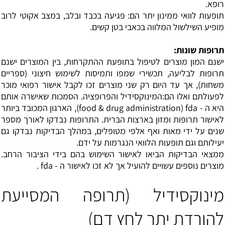
רופא.
תופעות לוואי ממינון יתר הם: פגיעה בכבד ובלב, במצב אקוטי לרוב
מופיע השילשול המלווה בכאבי בטן קשים.
תרופות שונות:
ישנם המון מוצרים לטיפול בתופעת ההתקרחות, בין המוצרים ישנם
תרופות לבליעה, תכשירי שמפו ותמיסות לשימוש חיצוני (ספריים
משחות), אך עד היום רק שני מוצרים זכו לקבל אישור רפואי מוכר
לפעולתם ואלו הם:המינוקסידיל והפרופציה. הסמכות שאישרה אותם
היא ה - food & drug administration) fda), הארגון המכובד ביותר
לאישור תרופות ומזון בארצות הברית. התרופות נבדקו לאורך מספר
שנים על ידי מאות ואף אלפי מטופלים, במהלך הבדיקות נבדקו גם
יעילותם וגם תופעות הלוואי הנגרמות על ידם.
ממצאי הבדיקות הביאו לאישור השימוש בהם בידי הציבור הרחב.
מוצרים נוספים עשויים להועיל אך לא זכו לאישור ה - fda .
מינוקסידיל (תרופה המסייעת
להורדת יתר לחץ דם)