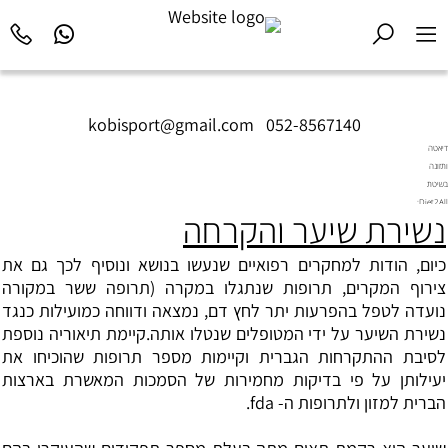
kobisport@gmail.com
|
052-8567140
דיאטה
ותזונה
בשיטת
Diet2All:
נשירת שיער והקרחה
המדע
שמאחורי
הגוף
כיום, הודות למחקרים רפואיים שנעשו בנושא ונוסיף לכך גם את
המושלם.
צירוף המקרים, תרופות שנתגלו במקרה (תרופה ששר במקורה
נועדה לטפל בהפרעות יתר לחץ דם, נמצאה ודווחה כמועילות כנגד
נשירת השיער על ידי המטופלים שנטלו אותה.קיימת תיאוריה נוספת
לסיבת ההתקרחות הגברית וקיימות מספר תרופות שהוכיחו את
יעילותן על פי בדיקות מחמירות של הסמכות המאשרת בארצות
הברית למזון ולתרופות ה- fda.