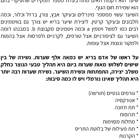
שיער הוא רקמת תאים מתה בעלת מספר תפקידים שהעיקרי בהם
הוא שמירת חום הגוף.
השיער עשוי ממספר מינרלים ובעיקר אבץ, צורן, ברזל וכלור, וכמה
חלבונים ובעיקר קרטין. ליצירת שיער בריא יש צורך גם בוויטמינים
רבים כמו למשל ויטמין a וכמה ויטמינים מקבוצת b. במבנהו דומה
השיער גם לציפורניים אצל טורפים, לקרניים ולפרסות אצל בהמות
ולמקור ונוצות אצל עופות.
על ראשו של אדם בריא יש כמאה אלף שערות. נשירה של בין
שישים לשלוש מאות שערות ביום היא תהליך טבעי הנוצר כחלק
משלב יצירה, התפתחות ונשירת השיער. נשירת שערות רבה יותר
היא תהליך שאינו נורמלי ויש לו כמה סיבות:
* גורמים גנטיים (תורשה)
*
אנורקסיה
* תת תזונה
*
תרופות
* מחלות מסוימות
* תת פעילות של
בלוטת התריס
* הקרנות