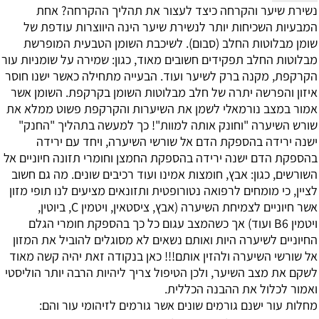
נשירת שיער והקרחה כיצד לעצור את תהליך ההקרחה?
אחת
המבעיות השכיחות יותר לנשירת שיער הינה היווצרות עודפת של
שומן מבלוטות החלב (סבום). לשיכבת השומן הטבעית המופרשת
מבלוטות החלב תפקידים חשובים מאוד, כגון: שמירה על שומניות עור
הקרקפת, מקנה ברק לשיער ועוד.
הבעייה מתחילה כאשר ישנו חוסר
איזון והפרשה יתרה של חלב מבלוטות השומן בקרקפת. השומן אשר
אמור במצב נורמאלי לשמן את השיערות והקרקפת פשוט ממלא את
שורש השיערה "וחונק אותה למוות"! כך למעשה בתהליך "החנק"
ישנה ירידה בהספקת הדם אל שורשי השיערה, ויחד עם ירידה
בהספקת הדם ישנה ירידה בהספקת החמצן וחומרי תזונה חיוניים אל
השורשים, כגון: אבץ, חומצות אמינו ועוד רכיבים שונים. מה גם חשוב
לציין, כי מומחים לרפואה נטורופטית ותזונאים מציעים לנו תופי מזון
אשר חיוניים לצמיחת השיערה (אבץ, ציסטאין, ויטמין
C
, ביוטין,
ויטמין
B6
ועוד) אך כשהמצב עגום כל כך בהספקת חומרי הגלם
החיוניים לשיערה היות ואותם נשאים לא מסוגלים להוביל את המזון
אל שורשי השיערה ולהזין אותם!!! כאן בנקודה זאת יהיה קשה מאוד
לשקם את מצב השיער, ולכן הטיפול צריך ליהיות הרבה יותר הוליסטי
ואמור לכלול את ההבנה הכללית.
מחלות עור
ישנם גורמים שונים אשר גורמים לזיהומי עור והם: