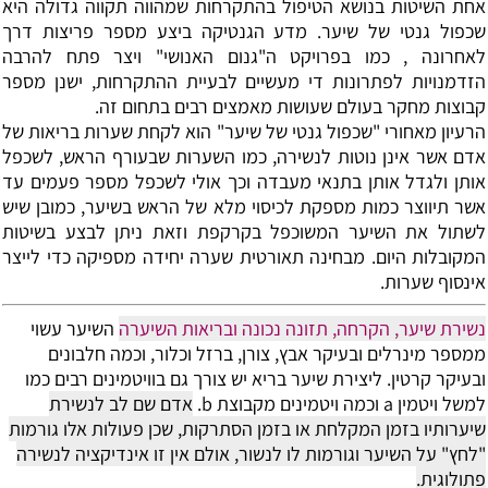
אחת השיטות בנושא הטיפול בהתקרחות שמהווה תקווה גדולה היא
שכפול גנטי של שיער. מדע הגנטיקה ביצע מספר פריצות דרך
לאחרונה , כמו בפרויקט ה"גנום האנושי" ויצר פתח להרבה
הזדמנויות לפתרונות די מעשיים לבעיית ההתקרחות, ישנן מספר
קבוצות מחקר בעולם שעושות מאמצים רבים בתחום זה.
הרעיון מאחורי "שכפול גנטי של שיער" הוא לקחת שערות בריאות של
אדם אשר אינן נוטות לנשירה, כמו השערות שבעורף הראש, לשכפל
אותן ולגדל אותן בתנאי מעבדה וכך אולי לשכפל מספר פעמים עד
אשר תיווצר כמות מספקת לכיסוי מלא של הראש בשיער, כמובן שיש
לשתול את השיער המשוכפל בקרקפת וזאת ניתן לבצע בשיטות
המקובלות היום. מבחינה תאורטית שערה יחידה מספיקה כדי לייצר
אינסוף שערות.
נשירת שיער, הקרחה, תזונה נכונה ובריאות השיערה
השיער עשוי
ממספר מינרלים ובעיקר אבץ, צורן, ברזל וכלור, וכמה חלבונים
ובעיקר קרטין. ליצירת שיער בריא יש צורך גם בוויטמינים רבים כמו
למשל ויטמין a וכמה ויטמינים מקבוצת b.
אדם שם לב לנשירת
שיערותיו בזמן המקלחת או בזמן הסתרקות, שכן פעולות אלו גורמות
"לחץ" על השיער וגורמות לו לנשור, אולם אין זו אינדיקציה לנשירה
פתולוגית.