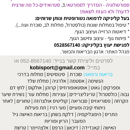
ספורטולוגיה - המדריך לספורטאי
.3.
סטרואידים-כל מה שרצית
לדעת? ולא העזת לשאות!
בעל קליניקה לרפואה נטורופטית ונותן שרותים:
* טיפול במחלות שונות (כולסטרול, מחלות לב, סוכרת ועוז...).
* דיאטות הרזייה ועיצוב הגוף.
* פיתוח גוף - עיצוב וחיטוב הגוף.
לפגישת יעוץ בקליניקה: 0528567140
מנהל האתר: ארגון הבריאות והכושר.
לפרטים וליצירת קשר בנייד: 052-8567140
או
במייל:
kobisport@gmail.com
בריאות ורפואה:
סוכרת
|
סינוסיטיס
|
מחלות בדרכי
הנשימה
|
אסטמה
|
אלרגיה
|
מחלת שלד
ומפרקים
|
גאוט
|
אוסטאופורוזיס
|
קרוהן
|
אולקוס
|
לחץ דם
גבוה
|
כולסטרול
|
טריגליצרידים
|
עצירות
|
מחלות עור
|
נשירת שיער
הקרחה
|
פסוריאזיס
|
סבוריאה
|
קוליטיס אולצרוזה
|
טחורים
|
לאחר
ניתוחי קיבה ומעיים
| מעי רגיז |
תת פעילות
התריס
|
היפוגליקמיה
|
דלקת בשתן
|
בריאות האישה גיל
המעבר
|
הריון ופוריות
האישה
|
קאנדידה
|
דיכאון
|
הרפס
|
אלצהיימר
|
טרשת