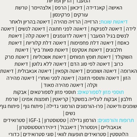
המעבר
|
הריון ופוריות
האישה
|
קאנדידה
|
דיכאון
|
הרפס
|
אלצהיימר
|
טרשת
עורקים
|
פרקינסון
|
דיאטות שונות
:
הרזייה
|
הרזיה מהירה
|
דיאטה בהריון ולאחר
לידה
|
דיאטה למניקות
|
דיאטה לפני חתונה
|
דיאטה לנשים
|
דיאטה
לנשים בגיל המעבר
|
דיאטה לדוגמנים
|
דיאטה קלה
|
דיאטת
כאסח
|
דיאטה דלת פחמימות
|
דיאטה דלת קלוריות
|
דיאטת
חלבונים
|
דיאטת אטקינס
|
דיאטת סאות' ביץ'
|
דיאטת
השוקולד
|
דיאטת חומץ תפוחים
|
דיאטת אשכוליות
|
דיאטת מרק
כרוב
|
דיאטה לפי סוג הדם
|
דיאטה ללא גלוטן
|
דיאטת
הארומה
|
דיאטה ושומנים
|
דיאטה וקפאין
|
דיאטה אנאבולית
|
דיאטת
הזון
|
דיאטה ותוספי תזונה
|
דיאטה לפני ואחרי
|
דיאטה מהירה
וקלה
|
דיאטה מהירה מאוד
|
תוספי מזון לספורטאים:
תוספי מזון לספורטאים
|
אבקות
חלבון
|
אבקות לעלייה במשקל
|
קריאטין
|
חומצות אמינו
|
שרפת
שומנים ודיאטה
|
פרו-הורמונים הורמוני גדילה
|
פיתוח גוף
|
פיתוח גוף
נשים
|
תרופות והורמונים:
הורמון גדילה
|
טסטוסטרון
|
IGF-1
|
סטרואידים
אנאבוליים
|
וינסטרול
|
דיאנבול
|
דיהידרוטסטוסטרון
|
הלוטסטין
|
סטרואידים תופעות לוואי
|
סוגי סטרואידים
|
כדורי