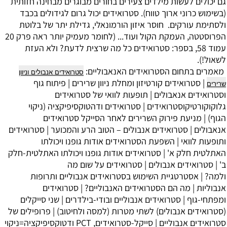
גם יכולים לעשות מילדים צעירים בחורים מבוגרים מבחינה חזותית
(בשימוש כרוני ארוך טווח). סטרואידים יכול גרום לגידולים בכבד
ולסתימת עורקים. חוסר איזון הורמונאלי, גדילת יתר של בלוטת
הפרוסטטה, העמקת הקול ועוד... (לחומר מעמיק יותר ראה פרק 20
עמוד 58, בספר: סטרואידים כל מה שרצית לדעת? ולא העזת
לשאול!).
מאמרים בתחום הסטרואידים האנאבוליים:
סטרואידים אנבולים וניוון
|
סטרואידים קורטיזון ומחלת ניוון שרירים
|
פיתוח גוף
שרירים
וסטרואידים אנאבולים
|
תופעות לוואי של סטרואידים
גלוקוקורטיקוסטרואידים
|
סטרואידים ודהטוקסיפיקציה (ניקוי
הגוף)
|
מניעת פירוק השרירים לאחר הסייקל סטרואידים
אנאבולים
|
סטרואידים אנבולים – הטוב הרע והמכוער
|
סטרואידים
ותופעות לוואי
|
השפעת הסטרואידים אודות גופנו ויכולתו
האתלטית
חלק א' |
סטרואידים אודות גופנו ויכולתו האתלטית
-חלק
ב' |
סטרואידים אנבולים
|
סטרואידים על שום מה
ולמה?
|
אסטרטגיית השימוש בסטרואידים אנבוליים ותרופות
אנבוליות
|
מה הם הסטרואידים האנבוליים?
|
סטרואידים
ומפתחי-גוף
|
סטרואידים אנבוליים ובודי-בילדרים
|
שני סייקלים
(סטרואידים אנבולים) לשתי מטרות (למסה ולחיטוב)
|
פרופילים של
סטרואידים אנבוליים
|
סייקל-סטרואידים, PCT ודטוקסיפיקציה=ניקוי