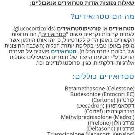
שאלות נפוצות אודות סטרואידים אנאבוליים:
מה הם סטרואידים?
סטרואידים
או
קורטיקוסטרואידים
(glucocorticoids),
לעתים קרובות נקראים פשוט "
סטרואידים
", הם תרופות
הקשורים באופן הדוק לקורטיזול, כן זהו אותו הורמון אשר
מופק באופן טבעי בקליפת יותרת הכליה (השכבה החיצונית
של בלוטת יותרת הכליה).
סטרואידים
פועלים על מערכת
החיסון ע"י חסימת הייצור של חומרים המפעילים פעולות
אלרגיות ודלקתיות, כגון: פרוסטגלנדינים וכו'.
סטרואידים כוללים:
Betamethasone (Celestone)
Budesonide (Entocort EC)
קורטיזון (Cortone)
דקסאמתאזון (Decadron)
הידרוקורטיזון (Cortef)
Methylprednisolone (Medrol)
פרדניזולון (Prelone)
פרדניזון (Deltasone)
Triamcinolone (Kenacort, Kenalog)