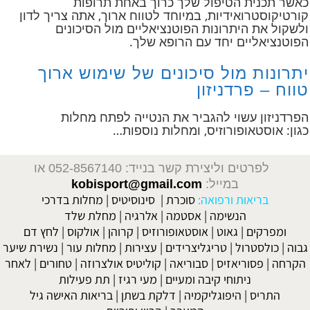
כאשר תכנית הטיפול שלך כרוך באחת תרופות
קורטיקוסטרואידיות, במיוחד לטווח ארוך, אתה צריך לדון
ולשקול את היתרונות הפוטנציאליים מול הסיכונים
הפוטנציאליים יחד עם הרופא שלך.
יתרונות מול סיכונים של שימוש ארוך
טווח – פרדניזון
הפרדניזון עשוי להגביר את הנטייה לפתח מחלות
כגון: אוסטאופורוזיס, ומחלות נוספות…
לפרטים וליצירת קשר בנייד: 052-8567140
או
במייל:
kobisport@gmail.com
בריאות ורפואה:
סוכרת
|
סינוסיטיס
|
מחלות בדרכי
הנשימה
|
אסטמה
|
אלרגיה
|
מחלת שלד
ומפרקים
|
גאוט
|
אוסטאופורוזיס
|
קרוהן
|
אולקוס
|
לחץ דם
גבוה
|
כולסטרול
|
טריגליצרידים
|
עצירות
|
מחלות עור
|
נשירת שיער
הקרחה
|
פסוריאזיס
|
סבוריאה
|
קוליטיס אולצרוזה
|
טחורים
|
לאחר
ניתוחי קיבה ומעיים
| מעי רגיז |
תת פעילות
התריס
|
היפוגליקמיה
|
דלקת בשתן
|
בריאות האישה גיל