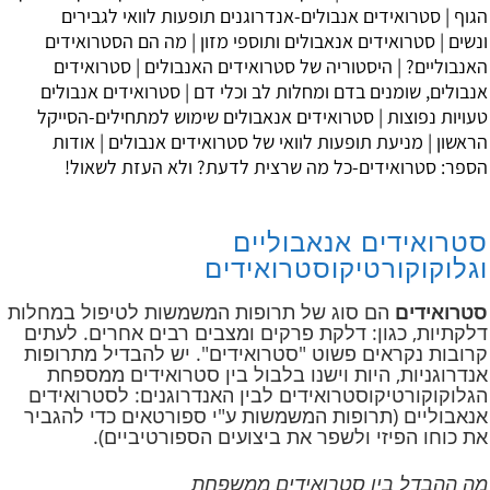
הגוף
|
סטרואידים אנבולים-אנדרוגנים תופעות לוואי לגבירים
ונשים
|
סטרואידים אנאבולים ותוספי מזון
|
מה הם הסטרואידים
האנבוליים?
|
היסטוריה של סטרואידים האנבולים
|
סטרואידים
אנבולים, שומנים בדם ומחלות לב וכלי דם
|
סטרואידים אנבולים
טעויות נפוצות
|
סטרואידים אנאבולים שימוש למתחילים-הסייקל
הראשון
|
מניעת תופעות לוואי של סטרואידים אנבולים
| אודות
הספר:
סטרואידים-כל מה שרצית לדעת? ולא העזת לשאול!
סטרואידים אנאבוליים
וגלוקוקורטיקוסטרואידים
סטרואידים
הם סוג של תרופות המשמשות לטיפול במחלות
דלקתיות, כגון: דלקת פרקים ומצבים רבים אחרים. לעתים
קרובות נקראים פשוט "סטרואידים". יש להבדיל מתרופות
אנדרוגניות, היות וישנו בלבול בין סטרואידים ממספחת
הגלוקוקורטיקוסטרואידים לבין האנדרוגנים: לסטרואידים
אנאבוליים (תרופות המשמשות ע"י ספורטאים כדי להגביר
את כוחו הפיזי ולשפר את ביצועים הספורטיביים).
מה ההבדל בין סטרואידים ממשפחת