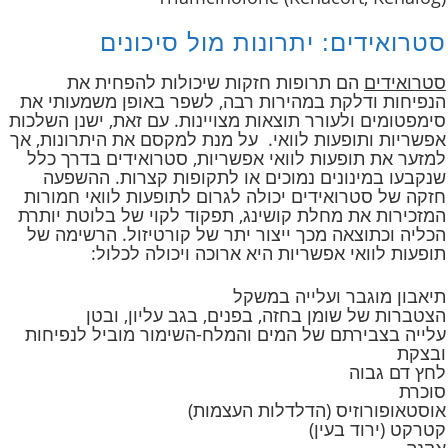
סטרואידים: יתרונות מול סיכונים
סטרואידים
הם תרופות חזקות שיכולות להפחית את
הנפיחות ודלקת במהירות רבה, לשפר באופן משמעותי את
סימפטומים ולעורר תוצאות מצויינות. עם זאת, ישנן השלכות
אפשריות ותופעות לוואי. על מנת למקסם את היתרונות, אך
למזער את תופעות לוואי אפשריות, סטרואידים בדרך כלל
שנקבעו במינונים נמוכים או לתקופות קצרות. ההשפעה
חזקה של סטרואידים יכולה לגרום לתופעות לוואי חמורות
המזכירות את מחלת קושינג, תפקוד לקוי של בלוטת יותרת
הכליה וכתוצאה מכך ייצור יתר של קורטיזול. הרשימה של
תופעות לוואי אפשריות היא ארוכה ויכולה לכלול:
תיאבון מוגבר ועלייה במשקל
הצטברות של שומן בחזה, בפנים, בגב עליון, ובטן
עלייה בצבירתם של המים והמלח-השימור מוביל לנפיחות
ובצקת
לחץ דם גבוה
סוכרת
אוסטאופורוזיס (הדלדלות העצמות)
קטרקט (ירוד בעין)
אקנה