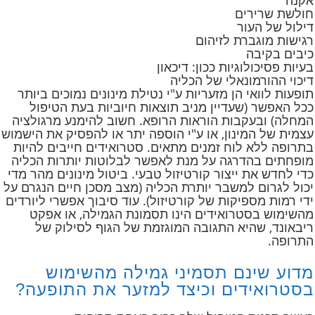
חולשת שרירים
דילול של העור
רגישות מוגברת לזיהום
כיבים בקיבה
בעיות פסיכולוגיות ככון: דיכאון
דיכוי ההורמונאלי של הכליה
תופעות לוואי הן מזעריות ע"י נטילת מינונים נמוכים ביותר
ככל האפשר (שעדיין מניב תוצאות חיוביות בעת הטיפול
המחלה) ובעקבות הוראות הרופא. חשוב להימנע מרגולציה
עצמית של המינון, או ע"י הוספה יתר או להפסיק את הישמוש
בתרופה ללא לוח זמנים מתאים. סטרואידים חייבים להיות
מופחתים בהדרגה על מנת לאפשר לבלוטות יותרות הכליה
כדי לחדש את ייצור קורטיזול טבעי. ביטול מינונים מהר מדי
יכול לגרום למשבר יותרת הכליה (מצב מסכן חיים הנגרם על
ידי רמות מספיקות של קורטיזול). עוד סיבוך אפשרי ליורדים
מהשימוש בסטרואידים הינו תסמונת הגמילה, או אפקט
ריבאונד, שהיא התגובה המוגזמת של הגוף לסילוק של
התרופה.
מדוע שינם תסמיני גמילה מהשימוש
בסטרואידים וכיצד למזער את התופעה?