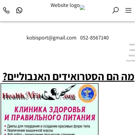
kobisport@gmail.com
|
052-8567140
דיאטה
ותזונה
בשיטת
Diet2All:
המדע
מה הם הסטרואידים האנבוליים?
שמאחורי
הגוף
המושלם.