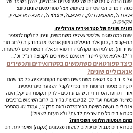
ישנם הרבה סוגים שונים של סטרואידים אנבוליים, להלן רשימה של
כמה חומרים הכי שכיחים בשימוש אצל ספורטאים שונים כיום:
אנאדרול
,
אוקסאנדרולון
,
דיאנאבול
,
ווינסטרול
,
דאכא
-
דאראבולין
,
ו
אקאיפויס
.
סוגים שונים של סטרואידים אנבוליים:
ישנם כמה סוגים של
סטרואידים
משתמשים, וניתן לחלקם למספר
תת-קבוצות, כגון אלה הניטלים באופן אוראלי או בהזרקות (לרוב תוך
שריריות). או לפי הפרמקולוגיה הרפואית: אלה המשתייכים למשפחת
ה"17-אלפא אלקילייטד" או אינם משתייכים לקבוצה הנ"ל. וכו'...
כיצד ספורטאים משתמשים בסטרואידים ותכשירים
אנאבוליים שונים?
על פי רוב ספורטאים משתמשים בשיטת הקומבינציה. כלומר שהם
לוקחים מספר תרופות יחד בכדי לקבל השפעה סינרגיסטית.
אורך תקופת המחזוריות שהם עורכים - להלן תקופת הסייקל, הינה
כשישה שבועות ועד לכ- 12 שבועות בקירוב. לרוב השימוש ברכיבים
אנבוליים נעשה בשיטת הפירמידה (ראה פרק 12, עמוד 42 מהספר:
סטרואידים כל מה שרצית לדעת? ולא העזת לשאול!).
מהם תופעות הלוואי השכיחות?
סטרואידים אנבוליים יכולים לעשות פצעונים (אקנה) ושיער יתר. הם