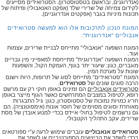
(אנדרוגנים, ובראשם בטסטוסטרון). הסטרואידים מסייעים
לקידום צמיחה של שרירי שלד (אפקט האנאבולי) ופיתוח של
תכונות מיניות בגבר (אפקטים אנדרוגניים).
המונח הנכון לתרכובות אלו הוא למעשה סטרואידים
אנבוליים "אנדרוגנית":
המונח השפעה "אנאבולי" מתייחס לבניית שרירים, עצמות
ועוד.
המונח השפעה "אנדרוגנית" מתייחסת למאפייני מין גבריים
מוגברים, כגון: שיעור יתר בגוף, העמקת הקול, והשפעות
שונות על מערכת המין.
המונח "סטרואידים" מתייחס לסוג של תרופות, היות וישנם
הרבה סוגים שונים של
סטרואידים
.
סטרואידים אנאבוליים
הם זמינים באופן חוקי רק עם מרשם
רופא, לטיפול במצבים המתרחשים כאשר הגוף מייצר באופן
חריג כמויות נמוכות של טסטוסטרון, כגון: גיל התבגרות
מאוחרת וסוגים מסוימים של חוסר אונות (אימפוטנציה). הם
גם נרשמים לטיפול בחולי איידס בכדי למנוע אובדן של מסת
שרירים, עקב התהליך הקטבולי.
סטרואידים אנאבוליים
עוברים שימוש לרעה ע"י ספורטאים
בכדי לשפר את הביצועים הספורטיביים או לשפר את