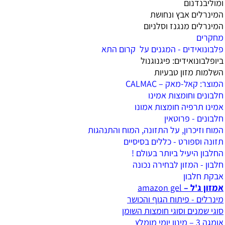
ומוליבנדנום
המינרלים אבץ ונחושת
המינרלים מנגנז וסלניום
מחקרים
פלבונואידים - המגנים על קרום התא
ביופלבונואידים: פיגנוגנול
השלמות מזון טבעיות
המוצר: קאל-מאק – CALMAC
חלבונים וחומצות אמינו
אמינו תרפיה חומצות אמונו
חלבונים - פרוטאין
המוח וזיכרון, על התזונה, המוח והתנהגות
תזונה וספורט - כללים בסיסיים
החלבון היעיל ביותר בעולם !
חלבון - המזון לבחירה נכונה
אבקת חלבון
אמזון ג'ל –
amazon gel
מינרלים - פיתוח הגוף והכושר
סוגי שמנים וסוגי חומצות השומן
אומגה 3 – מינון יומי מומלץ