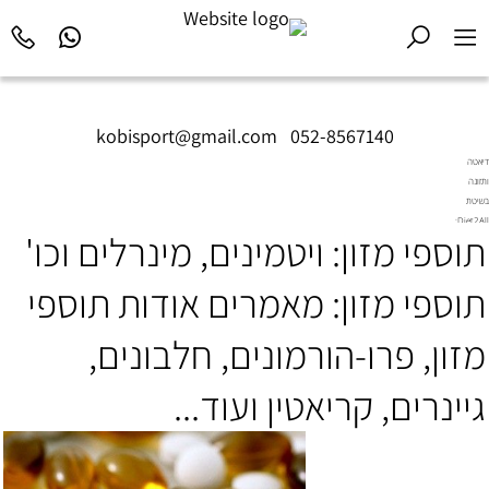
kobisport@gmail.com
|
052-8567140
דיאטה
ותזונה
בשיטת
Diet2All:
תוספי מזון: ויטמינים, מינרלים וכו'
המדע
שמאחורי
הגוף
תוספי מזון: מאמרים אודות תוספי
המושלם.
מזון, פרו-הורמונים, חלבונים,
גיינרים, קריאטין ועוד...