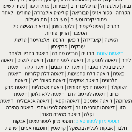
גבוה
|
כולסטרול
|
טריגליצרידים
|
עצירות
|
מחלות עור
|
נשירת שיער
הקרחה
|
פסוריאזיס
|
סבוריאה
|
קוליטיס אולצרוזה
|
טחורים
|
לאחר
ניתוחי קיבה ומעיים
| מעי רגיז |
תת פעילות
התריס
|
היפוגליקמיה
|
דלקת בשתן
|
בריאות האישה גיל
המעבר
|
הריון ופוריות
האישה
|
קאנדידה
|
דיכאון
|
הרפס
|
אלצהיימר
|
טרשת
עורקים
|
פרקינסון
|
דיאטות שונות
:
הרזייה
|
הרזיה מהירה
|
דיאטה בהריון ולאחר
לידה
|
דיאטה למניקות
|
דיאטה לפני חתונה
|
דיאטה לנשים
|
דיאטה
לנשים בגיל המעבר
|
דיאטה לדוגמנים
|
דיאטה קלה
|
דיאטת
כאסח
|
דיאטה דלת פחמימות
|
דיאטה דלת קלוריות
|
דיאטת
חלבונים
|
דיאטת אטקינס
|
דיאטת סאות' ביץ'
|
דיאטת
השוקולד
|
דיאטת חומץ תפוחים
|
דיאטת אשכוליות
|
דיאטת מרק
כרוב
|
דיאטה לפי סוג הדם
|
דיאטה ללא גלוטן
|
דיאטת
הארומה
|
דיאטה ושומנים
|
דיאטה וקפאין
|
דיאטה אנאבולית
|
דיאטת
הזון
|
דיאטה ותוספי תזונה
|
דיאטה לפני ואחרי
|
דיאטה מהירה
וקלה
|
דיאטה מהירה מאוד
|
תוספי מזון לספורטאים:
תוספי מזון לספורטאים
|
אבקות
חלבון
|
אבקות לעלייה במשקל
|
קריאטין
|
חומצות אמינו
|
שרפת