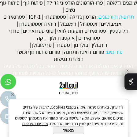
שומנים ודיאטה
|
פרו-הורמונים הורמוני גדילה
|
פיתוח גוף
|
פיתוח גוף
נשים
|
תרופות והורמונים:
הורמון גדילה
|
טסטוסטרון
|
IGF-1
|
סטרואידים
אנאבוליים
|
וינסטרול
|
דיאנבול
|
דיהידרוטסטוסטרון
|
הלוטסטין
|
סטרואידים תופעות לוואי
|
סוגי סטרואידים
|
כדורי
סטרואידים
|
אוקסנדרולון
|
דקה
דורבולין
|
בולדנון
|
מסטרון
|
פרימובולן
|
פורומים:
פורום דיאטה ותזונה
|
פורום פיתוח גוף וכושר
הצהרת נגישות
המידע אינו המלצה או התוויה לטיפול רפואי. בכל מקרה של בעיה
✕
רפואית יש להיוועץ ברופא המטפל. © כל הזכויות שמורות.
בניית אתרים
לידיעתך, באתרנו נעשה שימוש בקבצי Cookies, לרבות של צדדים
שלישיים, לצורך ניתוח השימוש באתר, שיפור חוויית הגלישה והצגת
פרסום מותאם אישית. המשך גלישה באתר מהווה את הסכמתך לשימוש
זה. לפרטים נוספים ניתן לעיין במדיניות הפרטיות.
מדיניות הפרטיות
מאשר