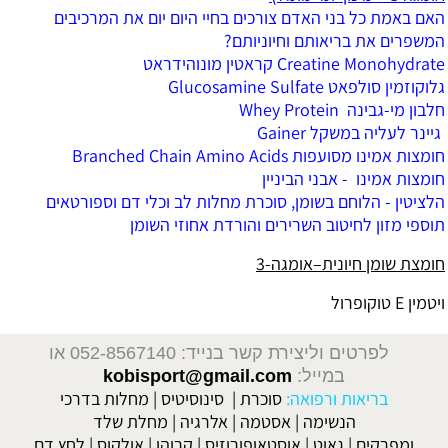
האם באמת כל בני האדם צורכים בחיי היום יום את המרכיבים
המשפרים את בריאותם וחיוניותם?
Creatine Monohydrate קראטין מונוהידראט
גלוקוזמין סולפאט Glucosamine Sulfate
חלבון מי-גבינה Whey Protein
גיינר לעליה במשקל Gainer
חומצות אמינו מסועפות Branched Chain Amino Acids
חומצות אמינו - אבני הביניין
הלציטין - הלוחם בשומן, סוכרת מחלות לב וכלי דם וספורטאים
תוספי מזון לחיטוב השרירים והורדת אחוזי השומן
חומצת שומן חיונית–אומגה-3
ויטמין E טוקופרול
לפרטים וליצירת קשר בנייד: 052-8567140
או
במייל:
kobisport@gmail.com
בריאות ורפואה:
סוכרת
|
סינוסיטיס
|
מחלות בדרכי
הנשימה
|
אסטמה
|
אלרגיה
|
מחלת שלד
ומפרקים
|
גאוט
|
אוסטאופורוזיס
|
קרוהן
|
אולקוס
|
לחץ דם