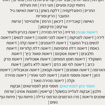
ניתוחי קיבה ומעיים
| מעי רגיז |
תת פעילות
התריס
|
היפוגליקמיה
|
דלקת בשתן
|
בריאות האישה גיל
המעבר
|
הריון ופוריות
האישה
|
קאנדידה
|
דיכאון
|
הרפס
|
אלצהיימר
|
טרשת
עורקים
|
פרקינסון
|
דיאטות שונות
:
הרזייה
|
הרזיה מהירה
|
דיאטה בהריון ולאחר
לידה
|
דיאטה למניקות
|
דיאטה לפני חתונה
|
דיאטה לנשים
|
דיאטה
לנשים בגיל המעבר
|
דיאטה לדוגמנים
|
דיאטה קלה
|
דיאטת
כאסח
|
דיאטה דלת פחמימות
|
דיאטה דלת קלוריות
|
דיאטת
חלבונים
|
דיאטת אטקינס
|
דיאטת סאות' ביץ'
|
דיאטת
השוקולד
|
דיאטת חומץ תפוחים
|
דיאטת אשכוליות
|
דיאטת מרק
כרוב
|
דיאטה לפי סוג הדם
|
דיאטה ללא גלוטן
|
דיאטת
הארומה
|
דיאטה ושומנים
|
דיאטה וקפאין
|
דיאטה אנאבולית
|
דיאטת
הזון
|
דיאטה ותוספי תזונה
|
דיאטה לפני ואחרי
|
דיאטה מהירה
וקלה
|
דיאטה מהירה מאוד
|
תוספי מזון לספורטאים:
תוספי מזון לספורטאים
|
אבקות
חלבון
|
אבקות לעלייה במשקל
|
קריאטין
|
חומצות אמינו
|
שרפת
שומנים ודיאטה
|
פרו-הורמונים הורמוני גדילה
|
פיתוח גוף
|
פיתוח גוף
נשים
|