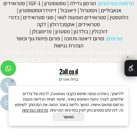
תרופות והורמונים:
הורמון גדילה
|
טסטוסטרון
|
IGF-1
|
סטרואידים
אנאבוליים
|
וינסטרול
|
דיאנבול
|
דיהידרוטסטוסטרון
|
הלוטסטין
|
סטרואידים תופעות לוואי
|
סוגי סטרואידים
|
כדורי
סטרואידים
|
אוקסנדרולון
|
דקה
דורבולין
|
בולדנון
|
מסטרון
|
פרימובולן
|
פורומים:
פורום דיאטה ותזונה
|
פורום פיתוח גוף וכושר
הצהרת נגישות
המידע אינו המלצה או התוויה לטיפול רפואי. בכל מקרה של בעיה
✕
רפואית יש להיוועץ ברופא המטפל. © כל הזכויות שמורות.
בניית אתרים
לידיעתך, באתרנו נעשה שימוש בקבצי Cookies, לרבות של צדדים
שלישיים, לצורך ניתוח השימוש באתר, שיפור חוויית הגלישה והצגת
פרסום מותאם אישית. המשך גלישה באתר מהווה את הסכמתך לשימוש
זה. לפרטים נוספים ניתן לעיין במדיניות הפרטיות.
מדיניות הפרטיות
מאשר