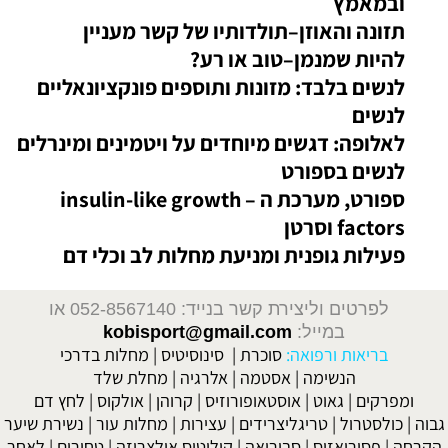
ובמאמץ
תזונה והאוזן–תולדותיו של קשר מעניין
להיות שמנמן–טוב או רע?
לנשים בלבד: מזונות ותוספים פונקציונאליים
לנשים
לאלופה: דגשים מיוחדים על ויטמינים ומינרלים
לנשים בספורט
ספורט, מערכת ה – insulin-like growth
factors וסרטן
פעילות גופנית ומניעת מחלות לב וכלי דם
לפרטים וליצירת קשר בנייד: 052-8567140
או
במייל:
kobisport@gmail.com
בריאות ורפואה:
סוכרת
|
סינוסיטיס
|
מחלות בדרכי
הנשימה
|
אסטמה
|
אלרגיה
|
מחלת שלד
ומפרקים
|
גאוט
|
אוסטאופורוזיס
|
קרוהן
|
אולקוס
|
לחץ דם
גבוה
|
כולסטרול
|
טריגליצרידים
|
עצירות
|
מחלות עור
|
נשירת שיער
הקרחה
|
פסוריאזיס
|
סבוריאה
|
קוליטיס אולצרוזה
|
טחורים
|
לאחר