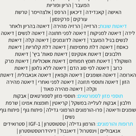
המעבר
|
הריון ופוריות
האישה
|
קאנדידה
|
דיכאון
|
הרפס
|
אלצהיימר
|
טרשת
עורקים
|
פרקינסון
|
דיאטות שונות
:
הרזייה
|
הרזיה מהירה
|
דיאטה בהריון ולאחר
לידה
|
דיאטה למניקות
|
דיאטה לפני חתונה
|
דיאטה לנשים
|
דיאטה
לנשים בגיל המעבר
|
דיאטה לדוגמנים
|
דיאטה קלה
|
דיאטת
כאסח
|
דיאטה דלת פחמימות
|
דיאטה דלת קלוריות
|
דיאטת
חלבונים
|
דיאטת אטקינס
|
דיאטת סאות' ביץ'
|
דיאטת
השוקולד
|
דיאטת חומץ תפוחים
|
דיאטת אשכוליות
|
דיאטת מרק
כרוב
|
דיאטה לפי סוג הדם
|
דיאטה ללא גלוטן
|
דיאטת
הארומה
|
דיאטה ושומנים
|
דיאטה וקפאין
|
דיאטה אנאבולית
|
דיאטת
הזון
|
דיאטה ותוספי תזונה
|
דיאטה לפני ואחרי
|
דיאטה מהירה
וקלה
|
דיאטה מהירה מאוד
|
תוספי מזון לספורטאים:
תוספי מזון לספורטאים
|
אבקות
חלבון
|
אבקות לעלייה במשקל
|
קריאטין
|
חומצות אמינו
|
שרפת
שומנים ודיאטה
|
פרו-הורמונים הורמוני גדילה
|
פיתוח גוף
|
פיתוח גוף
נשים
|
תרופות והורמונים:
הורמון גדילה
|
טסטוסטרון
|
IGF-1
|
סטרואידים
אנאבוליים
|
וינסטרול
|
דיאנבול
|
דיהידרוטסטוסטרון
|