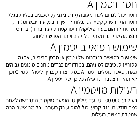
חסר ויטמין A
חוסר
יכול לגרום לעור מעובה (קרטיניזציה), לאבנים בכליות בגלל
חוסר התחדשות, קשיי הסתגלות לחושך ויובש, עור יובש ומגורה,
תשתית לזיהום בעור פיליקולרהיפרקטוזיס (עור ברווז). בדרכי
הנשימה יש יותר תשתיות לזיהום ויותר הפרשת ליחה.
שימוש רפואי בויטמין A
שימושים רפואיים בנגזרות של ויטמין A
: סרטן בריריות, אקנה,
פסורייזיס, כיבים למיניהם. במחזורים כבדים נותנים מינונים גבוהים
מאוד, כאשר נוטלים ויטמין A במגה צוזות, צריך ליטול ויטמין C וכך
לא תהיה הצטברות רעילה כל כך של ויטמין A.
רעילות מויטמין A
רעילות
: 100,000 IU עד מיליון IU הופעה טוקסית התרחשה לאחר
כמה חודשים. נזק קבוע יכול להופיע רק בעובר - כלומר אישה הרה
שנוטלת כמויות רעילות.