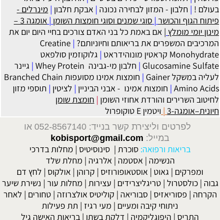
בעולם !
|
חלבון - המזון לבחירה נכונה
|
אבקת חלבון
|
מינרלים -
פיתוח הגוף והכושר
|
סוגי שמנים וסוגי חומצות השומן
|
אומגה 3 –
מינון יומי מומלץ
| אם באמת כל בני האדם צורכים בחיי היום יום את
המרכיבים המשפרים את בריאותם וחיוניותם?
|
Creatine
Monohydrate קראטין מונוהידראט
|
גלוקוזמין סולפאט
Glucosamine Sulfate
|
חלבון מי-גבינה Whey Protein
|
גיינר
לעליה במשקל Gainer
|
חומצות אמינו מסועפות Branched Chain
Amino Acids
|
חומצות אמינו - אבני הביניין
|
לציטין
|
תוספי מזון
לחיטוב השרירים והורדת אחוזי השומן
|
חומצת שומן
חיונית–אומגה-3
|
ויטמין E טוקופרול
לפרטים וליצירת קשר בנייד: 052-8567140
או
במייל:
kobisport@gmail.com
בריאות ורפואה:
סוכרת
|
סינוסיטיס
|
מחלות בדרכי
הנשימה
|
אסטמה
|
אלרגיה
|
מחלת שלד
ומפרקים
|
גאוט
|
אוסטאופורוזיס
|
קרוהן
|
אולקוס
|
לחץ דם
גבוה
|
כולסטרול
|
טריגליצרידים
|
עצירות
|
מחלות עור
|
נשירת שיער
הקרחה
|
פסוריאזיס
|
סבוריאה
|
קוליטיס אולצרוזה
|
טחורים
|
לאחר
ניתוחי קיבה ומעיים
| מעי רגיז |
תת פעילות
התריס
|
היפוגליקמיה
|
דלקת בשתן
|
בריאות האישה גיל