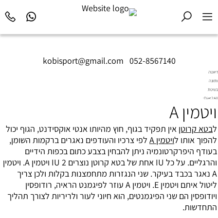
kobisport@gmail.com
|
052-8567140
דיאטה
ותזונה
בשיטת
Diet2All:
ויטמין A
המדע
שמאחורי
הגוף
ל
בטא קרוטן
אין תפקיד בגוף, חוץ מהיותו אנטי אוקסידנט, הגוף יכול
המושלם.
להפוך אותו ל
ויטמין A
לפי צרכיו והעודפים נאגרים ברקמות השומן,
בעודף היפרקרטונמיה ניתן להבחין בצבע כתום בכפות הידיים
והרגליים. על כל IU אחת של בטא קרוטן נוצרים 2 IU ויטמין A. ויטמין
A נאגר בכבד בעיקר. שני הנגזרות מתחמצנות בקלות ולכן צריך
ליטול איתם ויטמין E. ויטמין A עוזר לפיגמנט הראיה, רודופסין
ויודופסין הם שני הפיגמנטים, הוא חיוני לעור ולריריות לצורך תהליך
התחדשות.