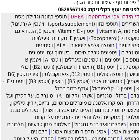
* פיתוח גוף - עיצוב וחיטוב הגוף.
לפגישת יעוץ בקליניקה: 0528567140
די-הידרו-אפי-אנדרוסטרון DHEA
|
תוספי תזונה וגדילת מסת
השרירים
|
תוספי מזון (sports supplement)
|
ויטמין A (רטינול) -
vitamin A, retinol
|
ויטמין - Vitamin E
|
ויטמין E, הנקרא גם
טוקופרול (Tocopherol)
|
‏ויטמין E מקורות ופעילויות
פיזיולוגיות
|
חומצה אלפא ליפואית - ALA
|
ויטמינים
ומינרלים
|
ויטמינים טבלת סיכום בשיתוף עם ויטמינים
נוספים
|
ויטמינים
|
ויטמינים ומינרלים
|
ויטמין A
|
ויטמין B -
קומפלקס
|
ויטמין B1 (תיאמין)
|
ריבופלבין (ויטמין B2)
|
כולין
וביוטין
|
חומצה פולית
|
ויטמין B12, ציאנוקובלמין
|
פירידוקסין (B6
ויטמין)
|
פנטוטנית אסיד (ויטמין B5)
|
ניאצין (ויטמין B3)
|
ויטמיני E ו-
K
|
ויטמין D, קלצפוראל
|
עודף כדור ברזל
בדם
|
ברזל
|
מגנזיום
|
אשלגן (קליום - K)
|
מינרלים: על הסידן ועל
הזרחן
|
המיקרו אלמנטים מינרלים כרומיום, ונדיום, יודין, סיליקון,
פלואוריד ומוליבנדנום
|
המינרלים אבץ ונחושת
|
המינרלים מנגנז
וסלניום
|
מחקרים
|
פלבונואידים - המגנים על קרום
התא
|
ביופלבונואידים: פיגנוגנול
|
השלמות מזון טבעיות
|
חלבונים
וחומצות אמינו
|
אמינו תרפיה חומצות אמונו
|
חלבונים -
פרוטאין
|
תזונה וספורט - כללים בסיסיים
|
החלבון היעיל ביותר