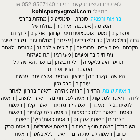
לפרטים וליצירת קשר בנייד: 052-8567140
או
במייל:
kobisport@gmail.com
בריאות ורפואה:
סוכרת
|
סינוסיטיס
|
מחלות בדרכי
הנשימה
|
אסטמה
|
אלרגיה
|
מחלת שלד
ומפרקים
|
גאוט
|
אוסטאופורוזיס
|
קרוהן
|
אולקוס
|
לחץ דם
גבוה
|
כולסטרול
|
טריגליצרידים
|
עצירות
|
מחלות עור
|
נשירת שיער
הקרחה
|
פסוריאזיס
|
סבוריאה
|
קוליטיס אולצרוזה
|
טחורים
|
לאחר
ניתוחי קיבה ומעיים
| מעי רגיז |
תת פעילות
התריס
|
היפוגליקמיה
|
דלקת בשתן
|
בריאות האישה גיל
המעבר
|
הריון ופוריות
האישה
|
קאנדידה
|
דיכאון
|
הרפס
|
אלצהיימר
|
טרשת
עורקים
|
פרקינסון
|
דיאטות שונות
:
הרזייה
|
הרזיה מהירה
|
דיאטה בהריון ולאחר
לידה
|
דיאטה למניקות
|
דיאטה לפני חתונה
|
דיאטה לנשים
|
דיאטה
לנשים בגיל המעבר
|
דיאטה לדוגמנים
|
דיאטה קלה
|
דיאטת
כאסח
|
דיאטה דלת פחמימות
|
דיאטה דלת קלוריות
|
דיאטת
חלבונים
|
דיאטת אטקינס
|
דיאטת סאות' ביץ'
|
דיאטת
השוקולד
|
דיאטת חומץ תפוחים
|
דיאטת אשכוליות
|
דיאטת מרק
כרוב
|
דיאטה לפי סוג הדם
|
דיאטה ללא גלוטן
|
דיאטת