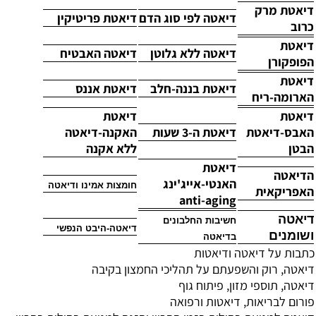
דיאטת מרק
דיאטה לפי סוג הדם
דיאטת פריטיקין
כרוב
דיאטת
דיאטה ללא גלוטן
דיאטה האבטיח
הפופקורן
דיאטת
דיאטת בננה-חלב
דיאטת אננס
הארומה-ריח
דיאטת
דיאטת
האבס-דיאטת
דיאטת ה-3 שעות
האקנה-דיאטה
הבטן
ללא אקנה
דיאטת
הדיאטה
האנטי-אייג'ינג
חומצות אמינו ודיאטה
האפריקאית
anti-aging
דיאטה
חשיבות החלבונים
דיאטה-היבט הנפשי
ושומנים
בדיאטה
כתבות על דיאטה ודיאטות
דיאטה, רוק והשפעתם על תהליכי החמצון בקיבה
דיאטה, תוספי מזון, פיתוח גוף
פורום לבריאות, דיאטות ורפואה