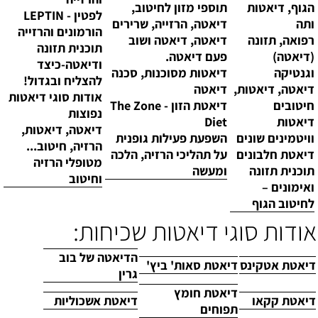
הגוף, דיאטות
תוספי מזון לחיטוב,
לפטין - LEPTIN
ותה
דיאטה, הרזייה, שרירים
הורמונים והרזייה
רפואה, תזונה
דיאטה, דיאטה ושוב
תוכנית תזונה
(דיאטה)
פעם דיאטה.
ודיאטה-כיצד
וגנטיקה
דיאטות מסוכנות, סכנה
להצליח ובגדול!
דיאטה, דיאטות,
דיאטה
אודות סוגי דיאטות
חיטובים
דיאטת הזון - The Zone
נפוצות
דיאטות
Diet
דיאטה, דיאטות,
וויטמינים שונים
השפעת פעילות גופנית
הרזיה, חיטוב...
דיאטת חלבונים
על תהליכי הרזיה, הלכה
מטופלי הרזיה
תוכנית תזונה
ומעשה
וחיטוב
ואימונים –
לחיטוב הגוף
אודות סוגי דיאטות שכיחות:
הדיאטה של בוב
דיאטת אטקינס
דיאטת סאות' ביץ'
גרין
דיאטת חומץ
דיאטת קקאו
דיאטת אשכוליות
תפוחים