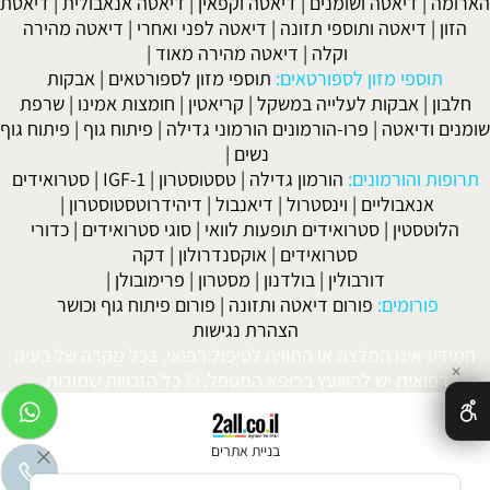
הארומה
|
דיאטה ושומנים
|
דיאטה וקפאין
|
דיאטה אנאבולית
|
דיאטת
הזון
|
דיאטה ותוספי תזונה
|
דיאטה לפני ואחרי
|
דיאטה מהירה
וקלה
|
דיאטה מהירה מאוד
|
תוספי מזון לספורטאים:
תוספי מזון לספורטאים
|
אבקות
חלבון
|
אבקות לעלייה במשקל
|
קריאטין
|
חומצות אמינו
|
שרפת
שומנים ודיאטה
|
פרו-הורמונים הורמוני גדילה
|
פיתוח גוף
|
פיתוח גוף
נשים
|
תרופות והורמונים:
הורמון גדילה
|
טסטוסטרון
|
IGF-1
|
סטרואידים
אנאבוליים
|
וינסטרול
|
דיאנבול
|
דיהידרוטסטוסטרון
|
הלוטסטין
|
סטרואידים תופעות לוואי
|
סוגי סטרואידים
|
כדורי
סטרואידים
|
אוקסנדרולון
|
דקה
דורבולין
|
בולדנון
|
מסטרון
|
פרימובולן
|
פורומים:
פורום דיאטה ותזונה
|
פורום פיתוח גוף וכושר
הצהרת נגישות
המידע אינו המלצה או התוויה לטיפול רפואי. בכל מקרה של בעיה
✕
רפואית יש להיוועץ ברופא המטפל. © כל הזכויות שמורות.
בניית אתרים