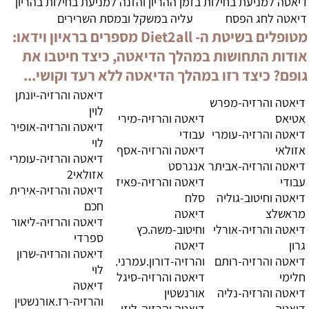
דיאטה למניעת בחילות בזמן ההריון והזנה למניעת בחילות בהריון
דיאטה לחג הפסח
עליה במשקל ובמסת השרירים
מטופלים בשיטת ה- Diet2all מספרים בראיון וידאו:
אודות התחושות במהלך הדיאטה, כיצד חיטבו את
גופם? כיצד רזו במהלך הדיאטה ללא רעד וקושי...
דיאטה והרזיה-יונתן
דיאטה והרזיה-מפרש
לוין
אטיאס
דיאטה והרזיה-מירי
דיאטה והרזיה-אופיר
דיאטה והרזיה-עומרי
עבודי
לוי
אזולאי
דיאטה והרזיה-אסף
דיאטה והרזיה-עומרי
דיאטה והרזיה-אביתר
אנגרסט
אזולאי2
עבודי
דיאטה והרזיה-פאיז
דיאטה והרזיה-אירית
דיאטה וחיטוב-גוליה
סלח
חכם
מראשלצ
דיאטה
דיאטה והרזיה-ליאור
דיאטה והרזיה-אורלי
וחיטוב-משה.כץ
ספרדי
גרון
דיאטה
דיאטה והרזיה-שרון
דיאטה והרזיה-רותם
והרזיה-דורון.עמרני.
לוי
חלימי
דיאטה והרזיה-סיגל
דיאטה
דיאטה והרזיה-נליה
אורנשטין
והרזיה-רז.אורנשטין
דיאטה
דיאטה והרזיה-ליזי