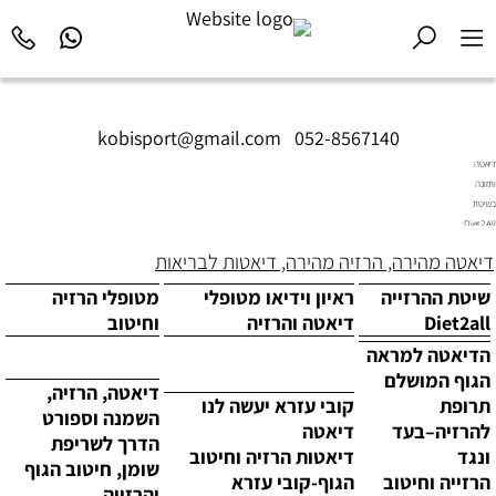
kobisport@gmail.com
|
052-8567140
דיאטה
ותזונה
בשיטת
Diet2All:
המדע
דיאטה מהירה, הרזיה מהירה, דיאטות לבריאות
שמאחורי
הגוף
שיטת ההרזייה
ראיון וידיאו מטופלי
מטופלי הרזיה
המושלם.
Diet2all
דיאטה והרזיה
וחיטוב
הדיאטה למראה
הגוף המושלם
דיאטה, הרזיה,
תרופת
קובי עזרא יעשה לנו
השמנה וספורט
להרזיה–בעד
דיאטה
הדרך לשריפת
ונגד
דיאטות הרזיה וחיטוב
שומן, חיטוב הגוף
הרזייה וחיטוב
הגוף-קובי עזרא
והרזייה